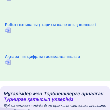
Роботтехниканың тарихы және оның келешегі
Ақпаратты цифрлы тасымалдағыштар
Мұғалімдер мен Тәрбиешілерге арналған
Турнирге қатысып үлгеріңіз
Бірінші қатысып көріңіз. Егер орын алып жатсаңыз, дипломды