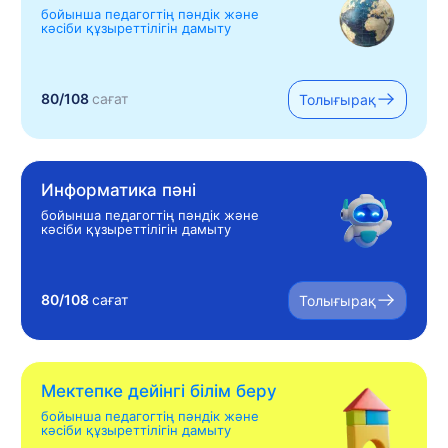
бойынша педагогтің пәндік және
кәсіби құзыреттілігін дамыту
80/108
сағат
Толығырақ
Информатика пәні
бойынша педагогтің пәндік және
кәсіби құзыреттілігін дамыту
80/108
сағат
Толығырақ
Мектепке дейінгі білім беру
бойынша педагогтің пәндік және
кәсіби құзыреттілігін дамыту