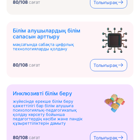
80/108
сағат
Толығырақ
Білім алушылардың білім
сапасын арттыру
мақсатында сабақта цифрлық
технологияларды қолдану
80/108
сағат
Толығырақ
Инклюзивті білім беру
жүйесінде ерекше білім беру
қажеттілігі бар білім алушыға
психологиялық-педагогикалық
қолдау көрсету бойынша
педагогтердің кәсіби және пәндік
құзыреттіліктерін дамыту
80/108
сағат
Толығырақ