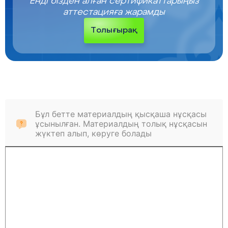
Енді бізден алған сертификаттарыңыз
аттестацияға жарамды
Толығырақ
Бұл бетте материалдың қысқаша нұсқасы
ұсынылған. Материалдың толық нұсқасын
жүктеп алып, көруге болады