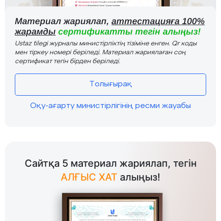
Материал жариялап,
аттестацияға 100%
жарамды
сертификатты тегін алыңыз!
Ustaz tilegi журналы министірліктің тізіміне енген. Qr коды
мен тіркеу номері беріледі. Материал жариялаған соң
сертификат тегін бірден беріледі.
Толығырақ
Оқу-ағарту министірлігінің ресми жауабы
Сайтқа 5 материал жариялап, тегін
АЛҒЫС ХАТ
алыңыз!