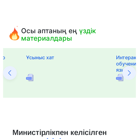
Осы аптаның ең
үздік
материалдары
го
Ұсыныс хат
Интерак
обучения
языка и 
Министірлікпен келісілген