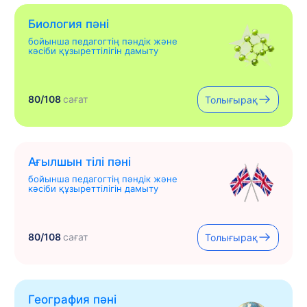
Биология пәні
бойынша педагогтің пәндік және
кәсіби құзыреттілігін дамыту
80/108
сағат
Толығырақ
Ағылшын тілі пәні
бойынша педагогтің пәндік және
кәсіби құзыреттілігін дамыту
80/108
сағат
Толығырақ
География пәні