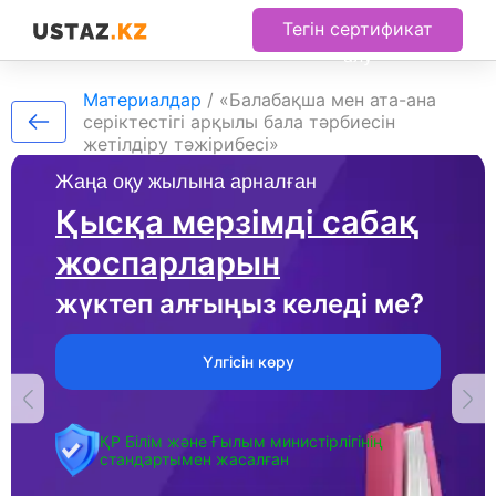
Тегін сертификат
алу
Материалдар
/
«Балабақша мен ата-ана
серіктестігі арқылы бала тәрбиесін
жетілдіру тәжірибесі»
Жаңа оқу жылына арналған
Қысқа мерзімді сабақ
жоспарларын
жүктеп алғыңыз келеді ме?
Үлгісін көру
ҚР Білім және Ғылым министірлігінің
стандартымен жасалған