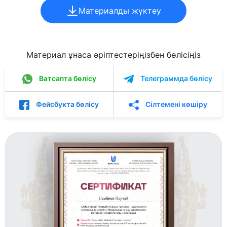
Материалды жүктеу
Материал ұнаса әріптестеріңізбен бөлісіңіз
Ватсапта бөлісу
Телеграммда бөлісу
Фейсбукта бөлісу
Сілтемені көшіру