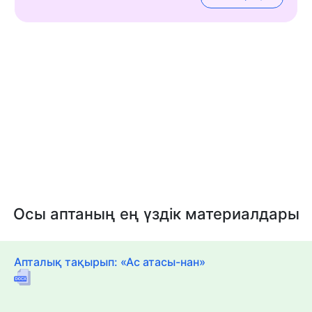
Осы аптаның ең үздік материалдары
Апталық тақырып: «Ас атасы-нан»