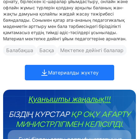
орнату, бірлескен іс-шаралар ұйымдастыру, онлайн және
офлайн жұмыс түрлерін қолдану арқылы баланың жан-
жақты дамуына қолайлы жағдай жасау тәжірибесі
баяндалады. Сонымен қатар ата-ананың педагогикалық
мәдениетін арттыру мен бала тәрбиесіндегі бірізділікті
қамтамасыз етудің тиімді әдіс-тәсілдері ұсынылады.
Материал мектепке дейінгі ұйым педагогтеріне арналған.
Балабақша
Басқа
Мектепке дейінгі балалар
Материалды жүктеу
Қуанышты жаңалық!!!
БІЗДІҢ КУРСТАР
ҚР ОҚУ АҒАРТУ
МИНИСТРЛІГІМЕН КЕЛІСІЛДІ.