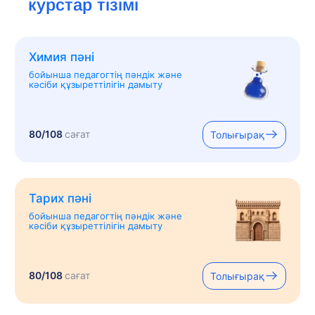
курстар тізімі
Химия пәні
бойынша педагогтің пәндік және
кәсіби құзыреттілігін дамыту
80/108
сағат
Толығырақ
Тарих пәні
бойынша педагогтің пәндік және
кәсіби құзыреттілігін дамыту
80/108
сағат
Толығырақ