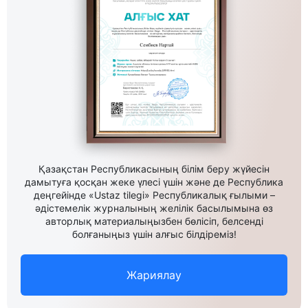
Қазақстан Республикасының білім беру жүйесін
дамытуға қосқан жеке үлесі үшін және де Республика
деңгейінде «Ustaz tilegi» Республикалық ғылыми –
әдістемелік журналының желілік басылымына өз
авторлық материалыңызбен бөлісіп, белсенді
болғаныңыз үшін алғыс білдіреміз!
Жариялау