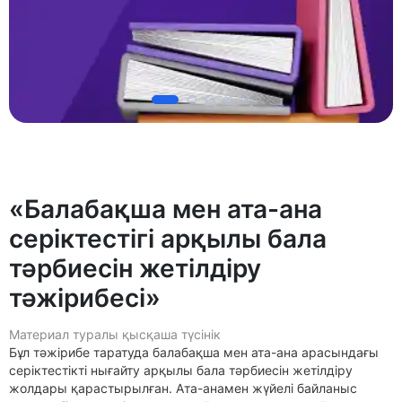
«Балабақша мен ата-ана
серіктестігі арқылы бала
тәрбиесін жетілдіру
тәжірибесі»
Материал туралы қысқаша түсінік
Бұл тәжірибе таратуда балабақша мен ата-ана арасындағы
серіктестікті нығайту арқылы бала тәрбиесін жетілдіру
жолдары қарастырылған. Ата-анамен жүйелі байланыс