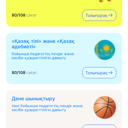
80/108
сағат
Толығырақ
«Қазақ тілі» жəне «Қазақ
əдебиеті»
бойынша педагогтің пәндік және
кәсіби құзыреттілігін дамыту
80/108
сағат
Толығырақ
Дене шынықтыру
пәні бойынша педагогтің пәндік және
кәсіби құзыреттілігін дамыту