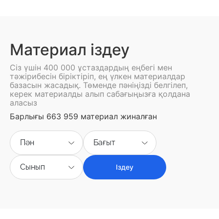
Материал іздеу
Сіз үшін 400 000 ұстаздардың еңбегі мен
тәжірибесін біріктіріп, ең үлкен материалдар
базасын жасадық. Төменде пәніңізді белгілеп,
керек материалды алып сабағыңызға қолдана
аласыз
Барлығы 663 959 материал жиналған
Пән
Бағыт
Сынып
Іздеу