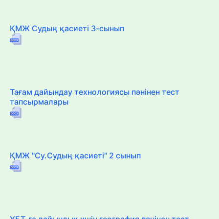
ҚМЖ Судың қасиеті 3-сынып
Тағам дайындау технологиясы пәнінен тест
тапсырмалары
ҚМЖ "Су.Судың қасиеті" 2 сынып
ҰБТ-ға дайындық үшін география пәнінен тест