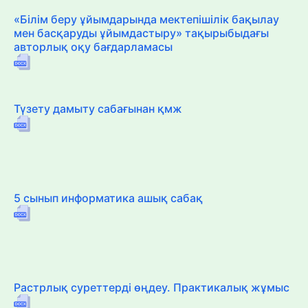
«Білім беру ұйымдарында мектепішілік бақылау
мен басқаруды ұйымдастыру» тақырыбыдағы
авторлық оқу бағдарламасы
Түзету дамыту сабағынан қмж
5 сынып информатика ашық сабақ
Растрлық суреттерді өңдеу. Практикалық жұмыс