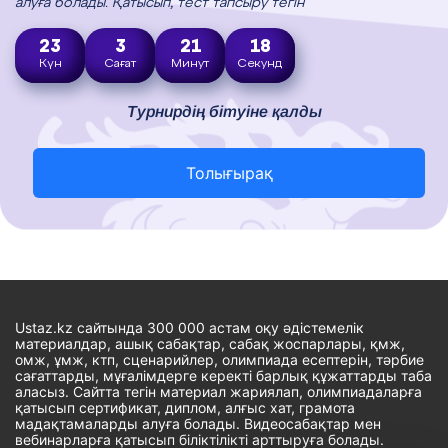
алуға болады. Қатысып, тест тапсыру тегін
23
3
21
17
Күн
Сағат
Минут
Секунд
Турнирдің бітуіне қалды
Толығырақ
Ustaz.kz сайтында 300 000 астам оқу әдістемелік
материалдар, ашық сабақтар, сабақ жоспарлары, қмж,
омж, ұмж, ктп, сценарийлер, олимпиада есептерін, тәрбие
сағаттарды, мұғалімдерге керекті барлық құжаттарды таба
аласыз. Сайтта тегін материал жариялап, олимпиадаларға
қатысып сертификат, диплом, алғыс хат, грамота
мадақтамаларды алуға болады. Видеосабақтар мен
вебинарларға қатысып біліктілікті арттыруға болады.