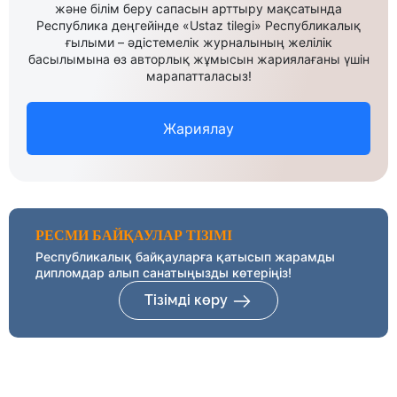
және білім беру сапасын арттыру мақсатында
Республика деңгейінде «Ustaz tilegi» Республикалық
ғылыми – әдістемелік журналының желілік
басылымына өз авторлық жұмысын жариялағаны үшін
марапатталасыз!
Жариялау
РЕСМИ БАЙҚАУЛАР ТІЗІМІ
Республикалық байқауларға қатысып жарамды
дипломдар алып санатыңызды көтеріңіз!
Тізімді көру