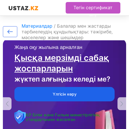
Тегін сертификат
алу
Материалдар
/
Балалар мен жастарды
тәрбиелеудің құндылықтары: тәжірибе,
мәселелер және шешімдер
Жаңа оқу жылына арналған
Қысқа мерзімді сабақ
жоспарларын
жүктеп алғыңыз келеді ме?
Үлгісін көру
ҚР Білім және Ғылым министірлігінің
стандартымен жасалған