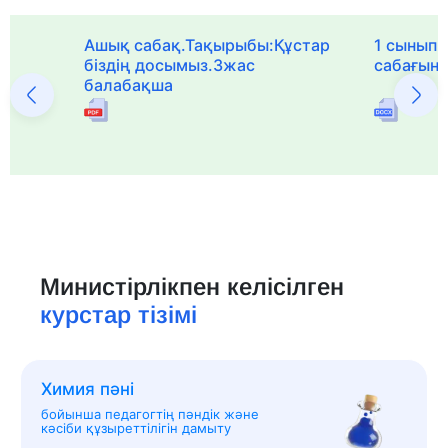
Ашық сабақ.Тақырыбы:Құстар
1 сыныпқа
біздің досымыз.3жас
сабағын
балабақша
Министірлікпен келісілген
курстар тізімі
Химия пәні
бойынша педагогтің пәндік және
кәсіби құзыреттілігін дамыту