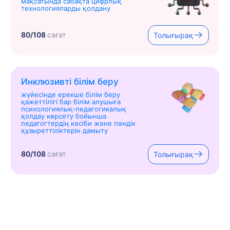
мақсатында сабақта цифрлық
технологияларды қолдану
80/108
сағат
Толығырақ
Инклюзивті білім беру
жүйесінде ерекше білім беру
қажеттілігі бар білім алушыға
психологиялық-педагогикалық
қолдау көрсету бойынша
педагогтердің кәсіби және пәндік
құзыреттіліктерін дамыту
80/108
сағат
Толығырақ