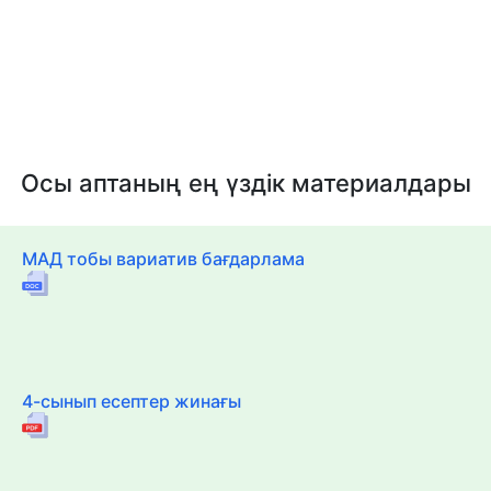
Осы аптаның ең үздік материалдары
МАД тобы вариатив бағдарлама
4-сынып есептер жинағы