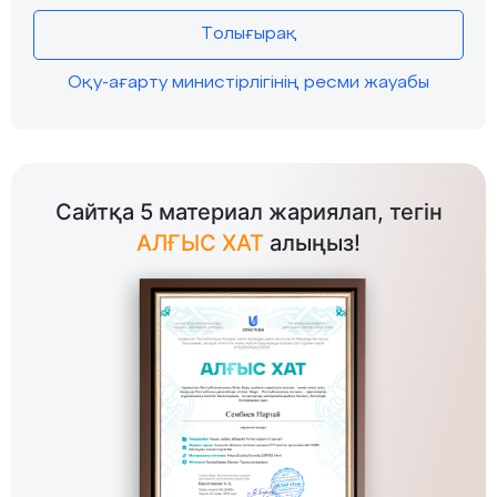
Толығырақ
Оқу-ағарту министірлігінің ресми жауабы
Сайтқа 5 материал жариялап, тегін
АЛҒЫС ХАТ
алыңыз!