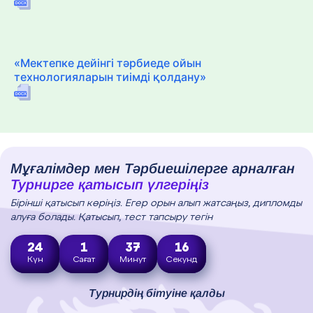
«Мектепке дейінгі тәрбиеде ойын
технологияларын тиімді қолдану»
Мұғалімдер мен Тәрбиешілерге арналған
Турнирге қатысып үлгеріңіз
Бірінші қатысып көріңіз. Егер орын алып жатсаңыз, дипломды
алуға болады. Қатысып, тест тапсыру тегін
24
1
37
15
Күн
Сағат
Минут
Секунд
Турнирдің бітуіне қалды