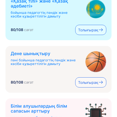
«Қазақ тілі» жəне «Қазақ
əдебиеті»
бойынша педагогтің пәндік және
кәсіби құзыреттілігін дамыту
80/108
сағат
Толығырақ
Дене шынықтыру
пәні бойынша педагогтің пәндік және
кәсіби құзыреттілігін дамыту
80/108
сағат
Толығырақ
Білім алушылардың білім
сапасын арттыру