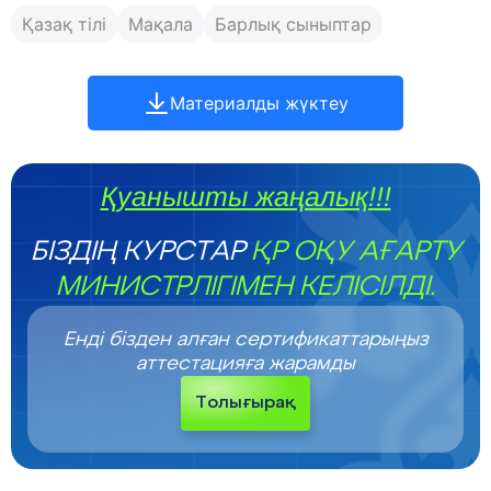
Қазақ тілі
Мақала
Барлық сыныптар
Материалды жүктеу
Қуанышты жаңалық!!!
БІЗДІҢ КУРСТАР
ҚР ОҚУ АҒАРТУ
МИНИСТРЛІГІМЕН КЕЛІСІЛДІ.
Енді бізден алған сертификаттарыңыз
аттестацияға жарамды
Толығырақ