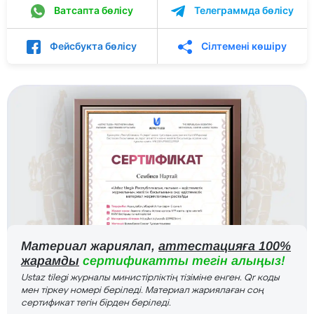
Ватсапта бөлісу
Телеграммда бөлісу
Фейсбукта бөлісу
Сілтемені көшіру
Материал жариялап,
аттестацияға 100%
жарамды
сертификатты тегін алыңыз!
Ustaz tilegi журналы министірліктің тізіміне енген. Qr коды
мен тіркеу номері беріледі. Материал жариялаған соң
сертификат тегін бірден беріледі.