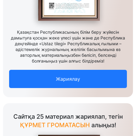
Қазақстан Республикасының білім беру жүйесін
дамытуға қосқан жеке үлесі үшін және де Республика
деңгейінде «Ustaz tilegi» Республикалық ғылыми –
әдістемелік журналының желілік басылымына өз
авторлық материалыңызбен бөлісіп, белсенді
болғаныңыз үшін алғыс білдіреміз!
Жариялау
Сайтқа 25 материал жариялап, тегін
ҚҰРМЕТ ГРОМАТАСЫН
алыңыз!