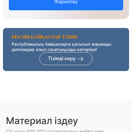
Жариялау
РЕСМИ БАЙҚАУЛАР ТІЗІМІ
Республикалық байқауларға қатысып жарамды
дипломдар алып санатыңызды көтеріңіз!
Тізімді көру
Материал іздеу
Сіз үшін 400 000 ұстаздардың еңбегі мен