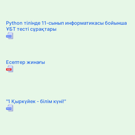
Python тілінде 11-сынып информатикасы бойынша
ҰБТ тесті сұрақтары
Есептер жинағы
"1 Қыркүйек - білім күні!"