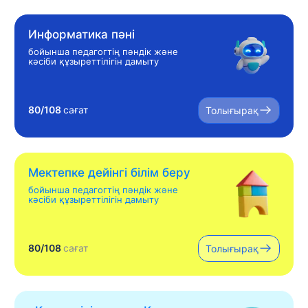
Информатика пәні
бойынша педагогтің пәндік және
кәсіби құзыреттілігін дамыту
80/108
сағат
Толығырақ
Мектепке дейінгі білім беру
бойынша педагогтің пәндік және
кәсіби құзыреттілігін дамыту
80/108
сағат
Толығырақ