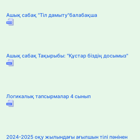
Ашық сабақ "Тіл дамыту"балабақша
Ашық сабақ Тақырыбы: "Құстар біздің досымыз"
Логикалық тапсырмалар 4 сынып
2024-2025 оқу жылындағы ағылшын тілі пәнінен