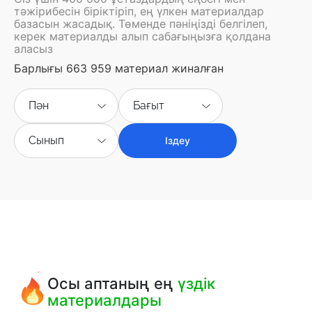
тәжірибесін біріктіріп, ең үлкен материалдар
базасын жасадық. Төменде пәніңізді белгілеп,
керек материалды алып сабағыңызға қолдана
аласыз
Барлығы 663 959 материал жиналған
Пән
Бағыт
Сынып
Іздеу
Осы аптаның ең
үздік
материалдары