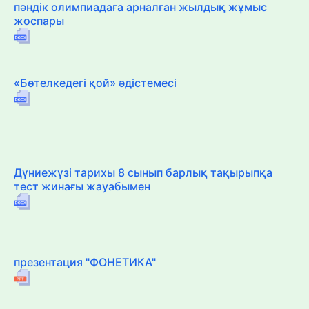
пәндік олимпиадаға арналған жылдық жұмыс
жоспары
«Бөтелкедегі қой» әдістемесі
Дүниежүзі тарихы 8 сынып барлық тақырыпқа
тест жинағы жауабымен
презентация "ФОНЕТИКА"