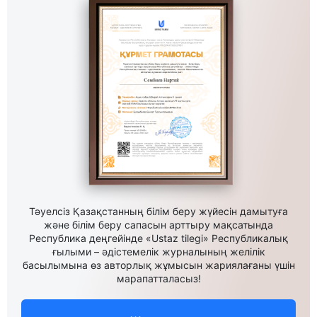
Тәуелсіз Қазақстанның білім беру жүйесін дамытуға
және білім беру сапасын арттыру мақсатында
Республика деңгейінде «Ustaz tilegi» Республикалық
ғылыми – әдістемелік журналының желілік
басылымына өз авторлық жұмысын жариялағаны үшін
марапатталасыз!