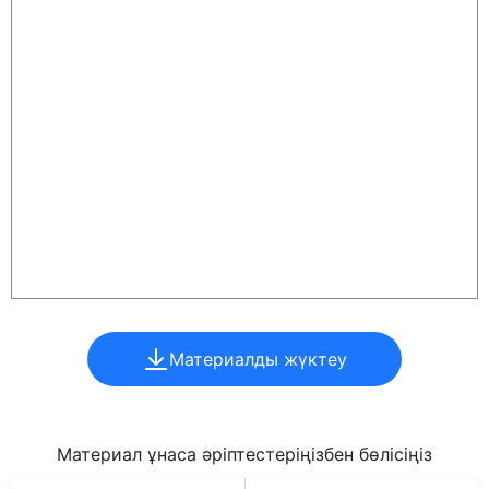
Материалды жүктеу
Материал ұнаса әріптестеріңізбен бөлісіңіз