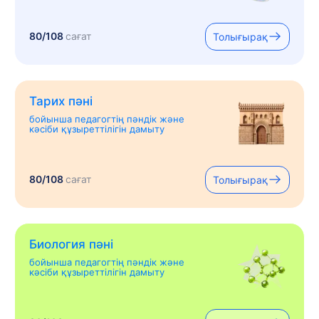
80/108
сағат
Толығырақ
Тарих пәні
бойынша педагогтің пәндік және
кәсіби құзыреттілігін дамыту
80/108
сағат
Толығырақ
Биология пәні
бойынша педагогтің пәндік және
кәсіби құзыреттілігін дамыту