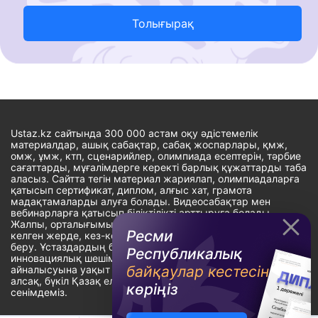
Толығырақ
Ustaz.kz сайтында 300 000 астам оқу әдістемелік
материалдар, ашық сабақтар, сабақ жоспарлары, қмж,
омж, ұмж, ктп, сценарийлер, олимпиада есептерін, тәрбие
сағаттарды, мұғалімдерге керекті барлық құжаттарды таба
аласыз. Сайтта тегін материал жариялап, олимпиадаларға
қатысып сертификат, диплом, алғыс хат, грамота
мадақтамаларды алуға болады. Видеосабақтар мен
вебинарларға қатысып біліктілікті арттыруға болады.
Жалпы, орталығымыздың басты мақсаты: ұстаздарға кез-
Ресми
келген жерде, кез-келген уақытта білім алуына мүмкіндік
беру. Ұстаздардың барлық өзекті мәселелеріне
Республикалық
инновациялық шешім тауып, шығармашылық жұмыспен
байқаулар кестесін
айналысуына уақыт сыйлау. «Ұстаздарға сапалы білім бере
алсақ, бүкіл Қазақ еліне білім бере аламыз» - деген
көріңіз
сенімдеміз.