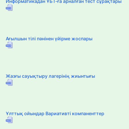
Информатикадан ҰБТ-ға арналған тест сұрақтары
Ағылшын тілі пәнінен үйірме жоспары
Жазғы сауықтыру лагерінің жиынтығы
Ұлттық ойындар Вариативті компаненттер