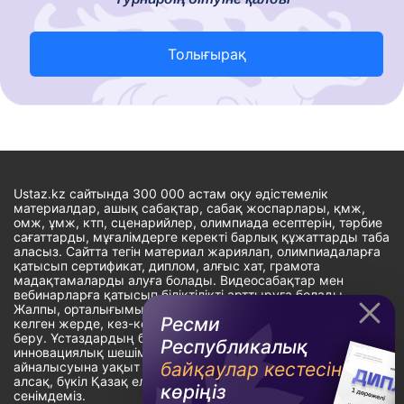
Толығырақ
Ustaz.kz сайтында 300 000 астам оқу әдістемелік
материалдар, ашық сабақтар, сабақ жоспарлары, қмж,
омж, ұмж, ктп, сценарийлер, олимпиада есептерін, тәрбие
сағаттарды, мұғалімдерге керекті барлық құжаттарды таба
аласыз. Сайтта тегін материал жариялап, олимпиадаларға
қатысып сертификат, диплом, алғыс хат, грамота
мадақтамаларды алуға болады. Видеосабақтар мен
вебинарларға қатысып біліктілікті арттыруға болады.
Жалпы, орталығымыздың басты мақсаты: ұстаздарға кез-
Ресми
келген жерде, кез-келген уақытта білім алуына мүмкіндік
беру. Ұстаздардың барлық өзекті мәселелеріне
Республикалық
инновациялық шешім тауып, шығармашылық жұмыспен
байқаулар кестесін
айналысуына уақыт сыйлау. «Ұстаздарға сапалы білім бере
алсақ, бүкіл Қазақ еліне білім бере аламыз» - деген
көріңіз
сенімдеміз.