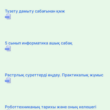
Түзету дамыту сабағынан қмж
5 сынып информатика ашық сабақ
Растрлық суреттерді өңдеу. Практикалық жұмыс
Роботтехниканың тарихы және оның келешегі