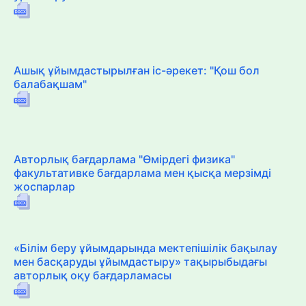
Ашық ұйымдастырылған іс-әрекет: "Қош бол
балабақшам"
Авторлық бағдарлама "Өмірдегі физика"
факультативке бағдарлама мен қысқа мерзімді
жоспарлар
«Білім беру ұйымдарында мектепішілік бақылау
мен басқаруды ұйымдастыру» тақырыбыдағы
авторлық оқу бағдарламасы