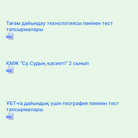
Тағам дайындау технологиясы пәнінен тест
тапсырмалары
ҚМЖ "Су.Судың қасиеті" 2 сынып
ҰБТ-ға дайындық үшін география пәнінен тест
тапсырмалары