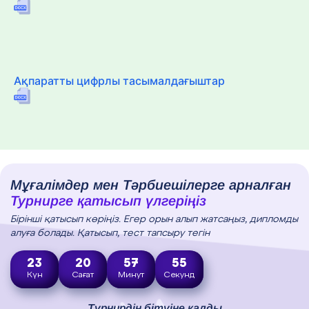
Ақпаратты цифрлы тасымалдағыштар
Мұғалімдер мен Тәрбиешілерге арналған
Турнирге қатысып үлгеріңіз
Бірінші қатысып көріңіз. Егер орын алып жатсаңыз, дипломды
алуға болады. Қатысып, тест тапсыру тегін
23
20
57
54
Күн
Сағат
Минут
Секунд
Турнирдің бітуіне қалды