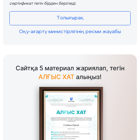
сертификат тегін бірден беріледі.
Толығырақ
Оқу-ағарту министірлігінің ресми жауабы
Сайтқа 5 материал жариялап, тегін
АЛҒЫС ХАТ
алыңыз!