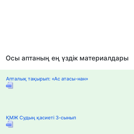
Осы аптаның ең үздік материалдары
Апталық тақырып: «Ас атасы-нан»
ҚМЖ Судың қасиеті 3-сынып