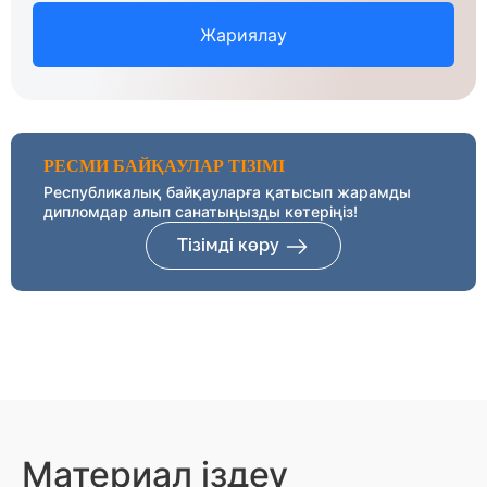
Жариялау
РЕСМИ БАЙҚАУЛАР ТІЗІМІ
Республикалық байқауларға қатысып жарамды
дипломдар алып санатыңызды көтеріңіз!
Тізімді көру
Материал іздеу