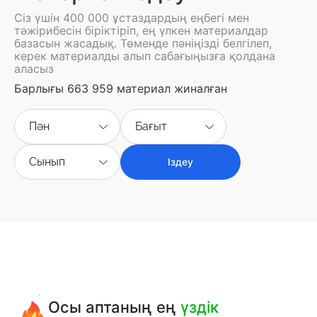
Сіз үшін 400 000 ұстаздардың еңбегі мен
тәжірибесін біріктіріп, ең үлкен материалдар
базасын жасадық. Төменде пәніңізді белгілеп,
керек материалды алып сабағыңызға қолдана
аласыз
Барлығы 663 959 материал жиналған
Пән
Бағыт
Сынып
Іздеу
Осы аптаның ең
үздік