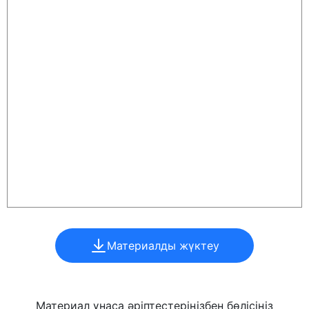
Материалды жүктеу
Материал ұнаса әріптестеріңізбен бөлісіңіз