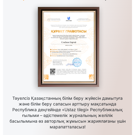
Тәуелсіз Қазақстанның білім беру жүйесін дамытуға
және білім беру сапасын арттыру мақсатында
Республика деңгейінде «Ustaz tilegi» Республикалық
ғылыми – әдістемелік журналының желілік
басылымына өз авторлық жұмысын жариялағаны үшін
марапатталасыз!