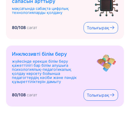
сапасын арттыру
мақсатында сабақта цифрлық
технологияларды қолдану
80/108
сағат
Толығырақ
Инклюзивті білім беру
жүйесінде ерекше білім беру
қажеттілігі бар білім алушыға
психологиялық-педагогикалық
қолдау көрсету бойынша
педагогтердің кәсіби және пәндік
құзыреттіліктерін дамыту
80/108
сағат
Толығырақ