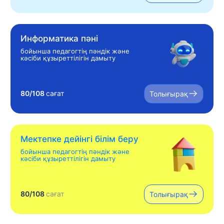
Информатика пәні
бойынша педагогтің пәндік және
кәсіби құзыреттілігін дамыту
80/108
сағат
Толығырақ
Мектепке дейінгі білім беру
бойынша педагогтің пәндік және
кәсіби құзыреттілігін дамыту
80/108
сағат
Толығырақ