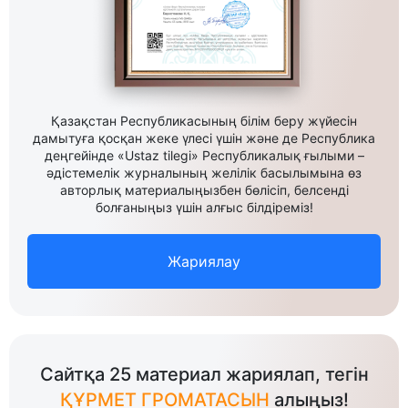
Қазақстан Республикасының білім беру жүйесін
дамытуға қосқан жеке үлесі үшін және де Республика
деңгейінде «Ustaz tilegi» Республикалық ғылыми –
әдістемелік журналының желілік басылымына өз
авторлық материалыңызбен бөлісіп, белсенді
болғаныңыз үшін алғыс білдіреміз!
Жариялау
Сайтқа 25 материал жариялап, тегін
ҚҰРМЕТ ГРОМАТАСЫН
алыңыз!