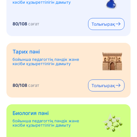
кәсіби құзыреттілігін дамыту
80/108
сағат
Толығырақ
Тарих пәні
бойынша педагогтің пәндік және
кәсіби құзыреттілігін дамыту
80/108
сағат
Толығырақ
Биология пәні
бойынша педагогтің пәндік және
кәсіби құзыреттілігін дамыту