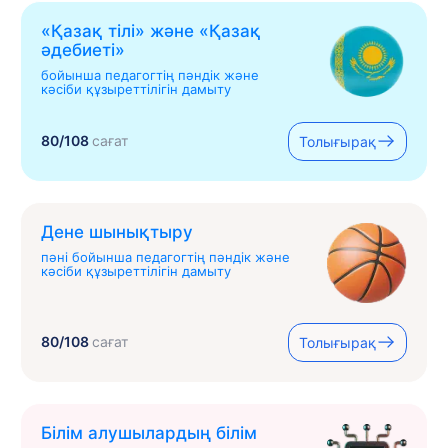
«Қазақ тілі» жəне «Қазақ
əдебиеті»
бойынша педагогтің пәндік және
кәсіби құзыреттілігін дамыту
80/108
сағат
Толығырақ
Дене шынықтыру
пәні бойынша педагогтің пәндік және
кәсіби құзыреттілігін дамыту
80/108
сағат
Толығырақ
Білім алушылардың білім