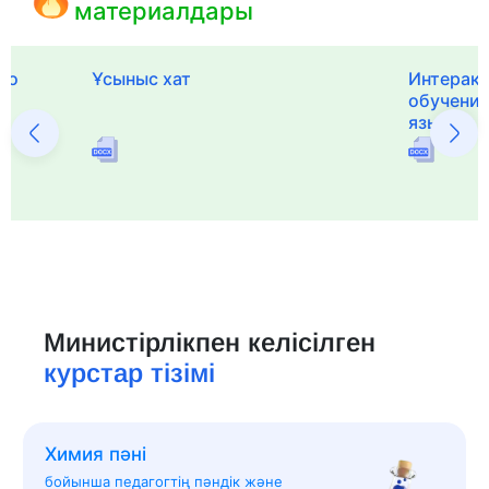
материалдары
го
Ұсыныс хат
Интерак
обучения
языка и 
Министірлікпен келісілген
курстар тізімі
Химия пәні
бойынша педагогтің пәндік және