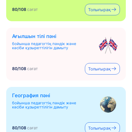
80/108
сағат
Толығырақ
Ағылшын тілі пәні
бойынша педагогтің пәндік және
кәсіби құзыреттілігін дамыту
80/108
сағат
Толығырақ
География пәні
бойынша педагогтің пәндік және
кәсіби құзыреттілігін дамыту
80/108
сағат
Толығырақ