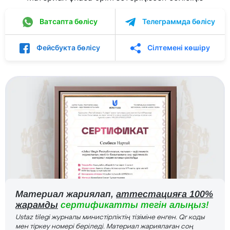
Ватсапта бөлісу
Телеграммда бөлісу
Фейсбукта бөлісу
Сілтемені көшіру
Материал жариялап,
аттестацияға 100%
жарамды
сертификатты тегін алыңыз!
Ustaz tilegi журналы министірліктің тізіміне енген. Qr коды
мен тіркеу номері беріледі. Материал жариялаған соң