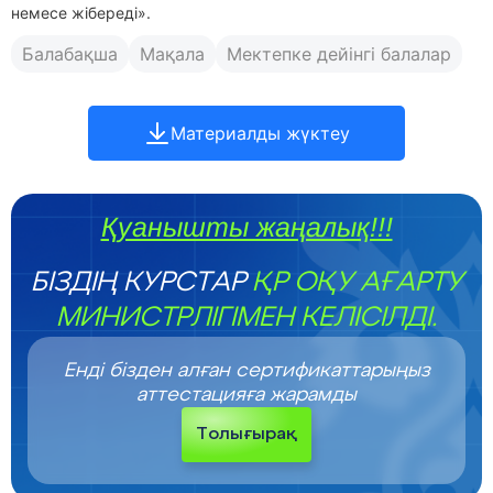
нeмece жiбeрeдi».
Балабақша
Мақала
Мектепке дейінгі балалар
Материалды жүктеу
Қуанышты жаңалық!!!
БІЗДІҢ КУРСТАР
ҚР ОҚУ АҒАРТУ
МИНИСТРЛІГІМЕН КЕЛІСІЛДІ.
Енді бізден алған сертификаттарыңыз
аттестацияға жарамды
Толығырақ