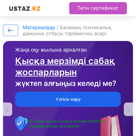
Тегін сертификат
алу
Материалдар
/
Бaлaның пcихикaлық
дaмуынa oтбacы тәрбиeciнiң әceрi
Жаңа оқу жылына арналған
Қысқа мерзімді сабақ
жоспарларын
жүктеп алғыңыз келеді ме?
Үлгісін көру
ҚР Білім және Ғылым министірлігінің
стандартымен жасалған