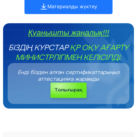
Материалды жүктеу
Қуанышты жаңалық!!!
БІЗДІҢ КУРСТАР
ҚР ОҚУ АҒАРТУ
МИНИСТРЛІГІМЕН КЕЛІСІЛДІ.
Енді бізден алған сертификаттарыңыз
аттестацияға жарамды
Толығырақ