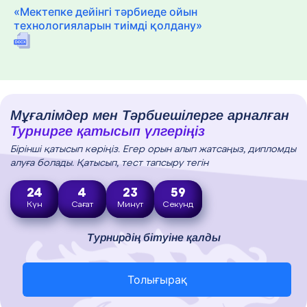
«Мектепке дейінгі тәрбиеде ойын
технологияларын тиімді қолдану»
Мұғалімдер мен Тәрбиешілерге арналған
Турнирге қатысып үлгеріңіз
Бірінші қатысып көріңіз. Егер орын алып жатсаңыз, дипломды
алуға болады. Қатысып, тест тапсыру тегін
24
4
23
58
Күн
Сағат
Минут
Секунд
Турнирдің бітуіне қалды
Толығырақ