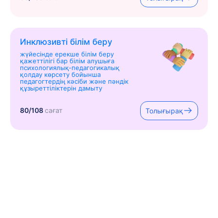
Инклюзивті білім беру
жүйесінде ерекше білім беру
қажеттілігі бар білім алушыға
психологиялық-педагогикалық
қолдау көрсету бойынша
педагогтердің кәсіби және пәндік
құзыреттіліктерін дамыту
80/108
сағат
Толығырақ