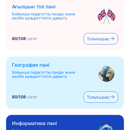
Ағылшын тілі пәні
бойынша педагогтің пәндік және
кәсіби құзыреттілігін дамыту
80/108
сағат
Толығырақ
География пәні
бойынша педагогтің пәндік және
кәсіби құзыреттілігін дамыту
80/108
сағат
Толығырақ
Информатика пәні