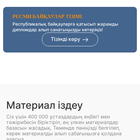
РЕСМИ БАЙҚАУЛАР ТІЗІМІ
Республикалық байқауларға қатысып жарамды
дипломдар алып санатыңызды көтеріңіз!
Тізімді көру
Материал іздеу
Сіз үшін 400 000 ұстаздардың еңбегі мен
тәжірибесін біріктіріп, ең үлкен материалдар
базасын жасадық. Төменде пәніңізді белгілеп,
керек материалды алып сабағыңызға қолдана
аласыз