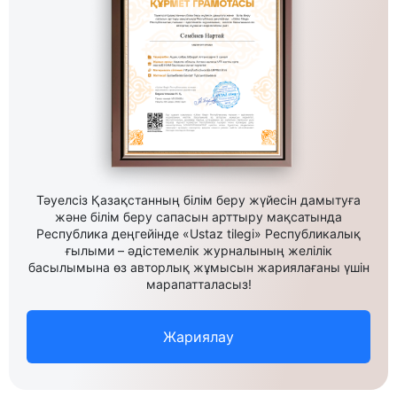
Тәуелсіз Қазақстанның білім беру жүйесін дамытуға
және білім беру сапасын арттыру мақсатында
Республика деңгейінде «Ustaz tilegi» Республикалық
ғылыми – әдістемелік журналының желілік
басылымына өз авторлық жұмысын жариялағаны үшін
марапатталасыз!
Жариялау