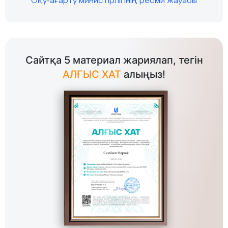
Оқу-ағарту министірлігінің ресми жауабы
Сайтқа 5 материал жариялап, тегін
АЛҒЫС ХАТ
алыңыз!