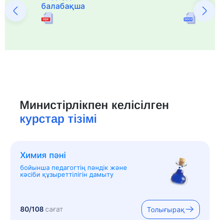
балабақша
Министірлікпен келісілген
курстар тізімі
Химия пәні
бойынша педагогтің пәндік және
кәсіби құзыреттілігін дамыту
80/108
сағат
Толығырақ