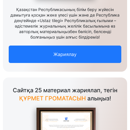
Қазақстан Республикасының білім беру жүйесін
дамытуға қосқан жеке үлесі үшін және де Республика
деңгейінде «Ustaz tilegi» Республикалық ғылыми –
әдістемелік журналының желілік басылымына өз
авторлық материалыңызбен бөлісіп, белсенді
болғаныңыз үшін алғыс білдіреміз!
Жариялау
Сайтқа 25 материал жариялап, тегін
ҚҰРМЕТ ГРОМАТАСЫН
алыңыз!