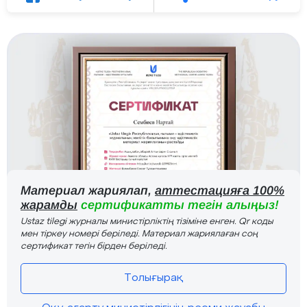
Материал жариялап,
аттестацияға 100%
жарамды
сертификатты тегін алыңыз!
Ustaz tilegi журналы министірліктің тізіміне енген. Qr коды
мен тіркеу номері беріледі. Материал жариялаған соң
сертификат тегін бірден беріледі.
Толығырақ