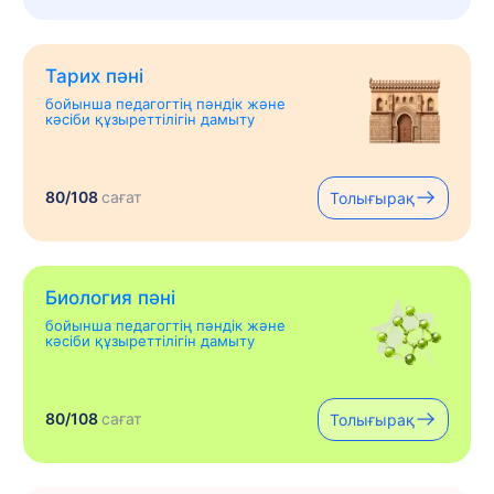
Тарих пәні
бойынша педагогтің пәндік және
кәсіби құзыреттілігін дамыту
80/108
сағат
Толығырақ
Биология пәні
бойынша педагогтің пәндік және
кәсіби құзыреттілігін дамыту
80/108
сағат
Толығырақ