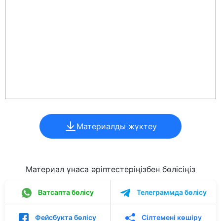
Материалды жүктеу
Материал ұнаса әріптестеріңізбен бөлісіңіз
Ватсапта бөлісу
Телеграммда бөлісу
Фейсбукта бөлісу
Сілтемені көшіру