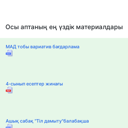
Осы аптаның ең үздік материалдары
МАД тобы вариатив бағдарлама
4-сынып есептер жинағы
Ашық сабақ "Тіл дамыту"балабақша