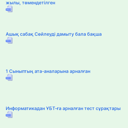
жылы, төмендетілген
Ашық сабақ Сөйлеуді дамыту бала бақша
1 Сыныптың ата-аналарына арналған
Информатикадан ҰБТ-ға арналған тест сұрақтары