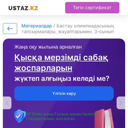
Тегін сертификат
алу
Материалдар
/
Бастау олимпиадасының
тапсырмалары, жауаптарымен. 3-сынып
Жаңа оқу жылына арналған
Қысқа мерзімді сабақ
жоспарларын
жүктеп алғыңыз келеді ме?
Үлгісін көру
ҚР Білім және Ғылым министірлігінің
стандартымен жасалған