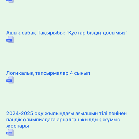
Ашық сабақ Тақырыбы: "Құстар біздің досымыз"
Логикалық тапсырмалар 4 сынып
2024-2025 оқу жылындағы ағылшын тілі пәнінен
пәндік олимпиадаға арналған жылдық жұмыс
жоспары