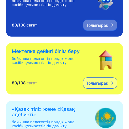
бойынша педагогтің пәндік және
кәсіби құзыреттілігін дамыту
80/108
сағат
Толығырақ
Мектепке дейінгі білім беру
бойынша педагогтің пәндік және
кәсіби құзыреттілігін дамыту
80/108
сағат
Толығырақ
«Қазақ тілі» жəне «Қазақ
əдебиеті»
бойынша педагогтің пәндік және
кәсіби құзыреттілігін дамыту