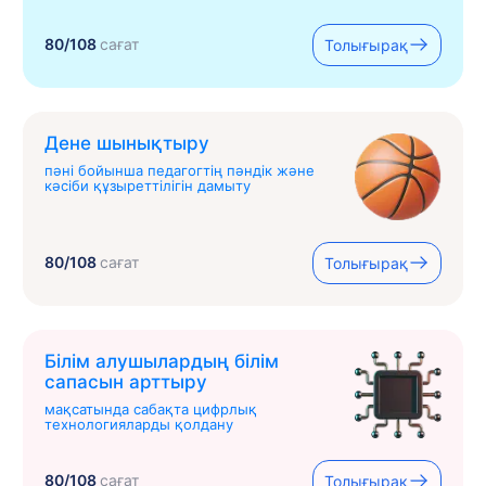
80/108
сағат
Толығырақ
Дене шынықтыру
пәні бойынша педагогтің пәндік және
кәсіби құзыреттілігін дамыту
80/108
сағат
Толығырақ
Білім алушылардың білім
сапасын арттыру
мақсатында сабақта цифрлық
технологияларды қолдану
80/108
сағат
Толығырақ