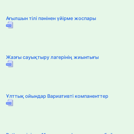
Ағылшын тілі пәнінен үйірме жоспары
Жазғы сауықтыру лагерінің жиынтығы
Ұлттық ойындар Вариативті компаненттер