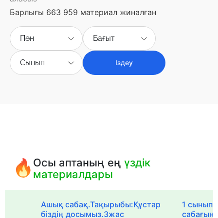
Барлығы 663 959 материал жиналған
Пән
Бағыт
Сынып
Іздеу
Осы аптаның ең
үздік
материалдары
Ашық сабақ.Тақырыбы:Құстар
1 сыныпқа
біздің досымыз.3жас
сабағын