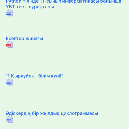
Python тілінде 11-сынып информатикасы бойынша
ҰБТ тесті сұрақтары
Есептер жинағы
"1 Қыркүйек - білім күні!"
Әдіскердің бір жылдық циклограммасы