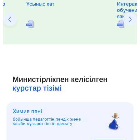
го
Ұсыныс хат
Интерак
обучения
языка и 
Министірлікпен келісілген
курстар тізімі
Химия пәні
бойынша педагогтің пәндік және
кәсіби құзыреттілігін дамыту