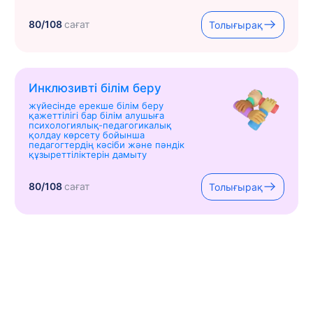
80/108
сағат
Толығырақ
Инклюзивті білім беру
жүйесінде ерекше білім беру
қажеттілігі бар білім алушыға
психологиялық-педагогикалық
қолдау көрсету бойынша
педагогтердің кәсіби және пәндік
құзыреттіліктерін дамыту
80/108
сағат
Толығырақ