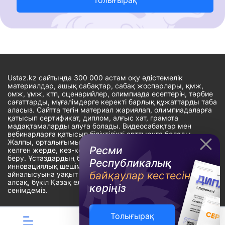
Ustaz.kz сайтында 300 000 астам оқу әдістемелік
материалдар, ашық сабақтар, сабақ жоспарлары, қмж,
омж, ұмж, ктп, сценарийлер, олимпиада есептерін, тәрбие
сағаттарды, мұғалімдерге керекті барлық құжаттарды таба
аласыз. Сайтта тегін материал жариялап, олимпиадаларға
қатысып сертификат, диплом, алғыс хат, грамота
мадақтамаларды алуға болады. Видеосабақтар мен
вебинарларға қатысып біліктілікті арттыруға болады.
Жалпы, орталығымыздың басты мақсаты: ұстаздарға кез-
Ресми
келген жерде, кез-келген уақытта білім алуына мүмкіндік
беру. Ұстаздардың барлық өзекті мәселелеріне
Республикалық
инновациялық шешім тауып, шығармашылық жұмыспен
байқаулар кестесін
айналысуына уақыт сыйлау. «Ұстаздарға сапалы білім бере
алсақ, бүкіл Қазақ еліне білім бере аламыз» - деген
көріңіз
сенімдеміз.
Толығырақ