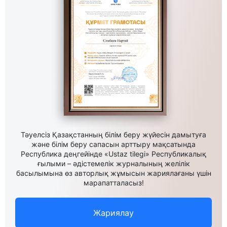
Тәуелсіз Қазақстанның білім беру жүйесін дамытуға
және білім беру сапасын арттыру мақсатында
Республика деңгейінде «Ustaz tilegi» Республикалық
ғылыми – әдістемелік журналының желілік
басылымына өз авторлық жұмысын жариялағаны үшін
марапатталасыз!
Жариялау