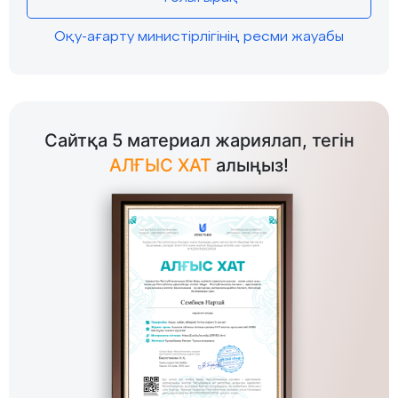
Оқу-ағарту министірлігінің ресми жауабы
Сайтқа 5 материал жариялап, тегін
АЛҒЫС ХАТ
алыңыз!