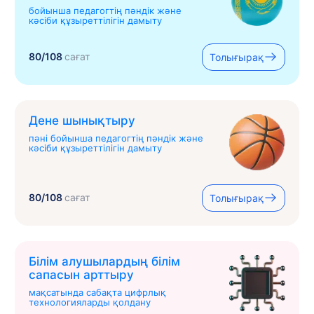
бойынша педагогтің пәндік және
кәсіби құзыреттілігін дамыту
80/108
сағат
Толығырақ
Дене шынықтыру
пәні бойынша педагогтің пәндік және
кәсіби құзыреттілігін дамыту
80/108
сағат
Толығырақ
Білім алушылардың білім
сапасын арттыру
мақсатында сабақта цифрлық
технологияларды қолдану