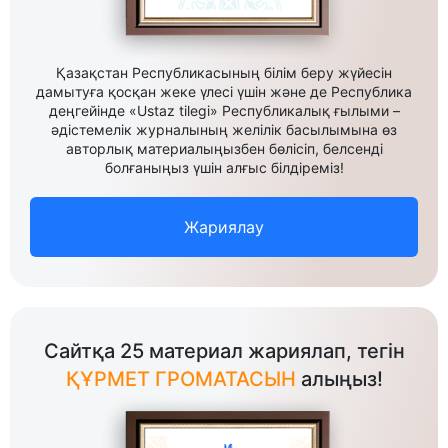
Қазақстан Республикасының білім беру жүйесін
дамытуға қосқан жеке үлесі үшін және де Республика
деңгейінде «Ustaz tilegi» Республикалық ғылыми –
әдістемелік журналының желілік басылымына өз
авторлық материалыңызбен бөлісіп, белсенді
болғаныңыз үшін алғыс білдіреміз!
Жариялау
Сайтқа 25 материал жариялап, тегін
ҚҰРМЕТ ГРОМАТАСЫН
алыңыз!