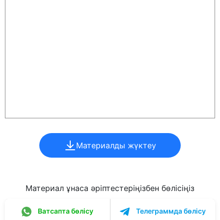
Материалды жүктеу
Материал ұнаса әріптестеріңізбен бөлісіңіз
Ватсапта бөлісу
Телеграммда бөлісу