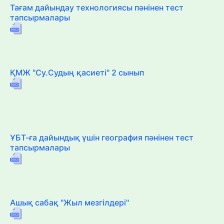
Тағам дайындау технологиясы пәнінен тест
тапсырмалары
ҚМЖ "Су.Судың қасиеті" 2 сынып
ҰБТ-ға дайындық үшін география пәнінен тест
тапсырмалары
Ашық сабақ "Жыл мезгілдері"