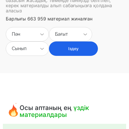
базасын жасадық. Төменде пәніңізді белгілеп,
керек материалды алып сабағыңызға қолдана
аласыз
Барлығы 663 959 материал жиналған
Пән
Бағыт
Сынып
Іздеу
Осы аптаның ең
үздік
материалдары