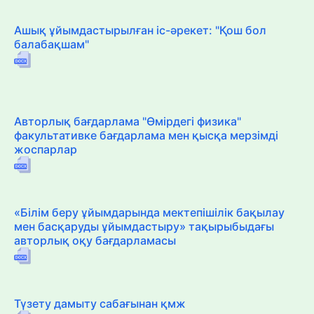
Ашық ұйымдастырылған іс-әрекет: "Қош бол
балабақшам"
Авторлық бағдарлама "Өмірдегі физика"
факультативке бағдарлама мен қысқа мерзімді
жоспарлар
«Білім беру ұйымдарында мектепішілік бақылау
мен басқаруды ұйымдастыру» тақырыбыдағы
авторлық оқу бағдарламасы
Түзету дамыту сабағынан қмж