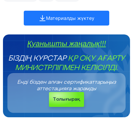
Материалды жүктеу
Қуанышты жаңалық!!!
БІЗДІҢ КУРСТАР
ҚР ОҚУ АҒАРТУ
МИНИСТРЛІГІМЕН КЕЛІСІЛДІ.
Енді бізден алған сертификаттарыңыз
аттестацияға жарамды
Толығырақ