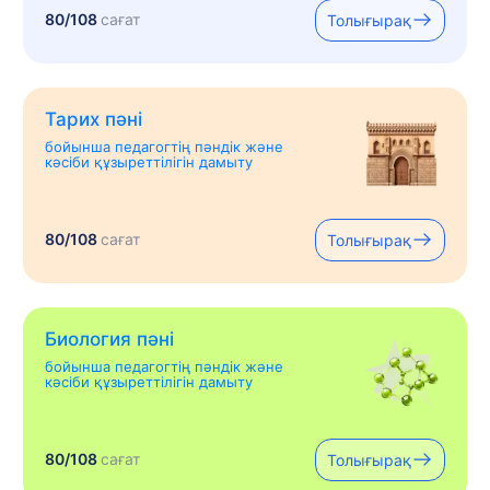
80/108
сағат
Толығырақ
Тарих пәні
бойынша педагогтің пәндік және
кәсіби құзыреттілігін дамыту
80/108
сағат
Толығырақ
Биология пәні
бойынша педагогтің пәндік және
кәсіби құзыреттілігін дамыту
80/108
сағат
Толығырақ