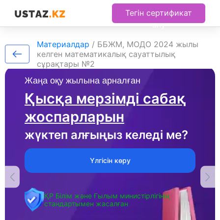
Тегін сертификат
алу
Материалдар
/
ББЖМ, МОДО 2024 жылы
келген математикалық сауаттылық
сұрақтары №2
Жаңа оқу жылына арналған
Қысқа мерзімді сабақ
жоспарларын
жүктеп алғыңыз келеді ме?
Үлгісін көру
ҚР Білім және Ғылым министірлігінің
стандартымен жасалған