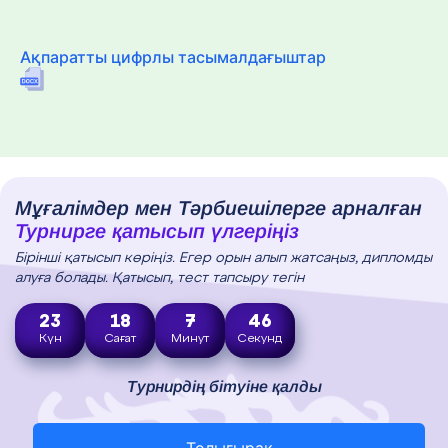
Ақпаратты цифрлы тасымалдағыштар
Мұғалімдер мен Тәрбиешілерге арналған
Турнирге қатысып үлгеріңіз
Бірінші қатысып көріңіз. Егер орын алып жатсаңыз, дипломды
алуға болады. Қатысып, тест тапсыру тегін
23
18
7
45
Күн
Сағат
Минут
Секунд
Турнирдің бітуіне қалды
Толығырақ