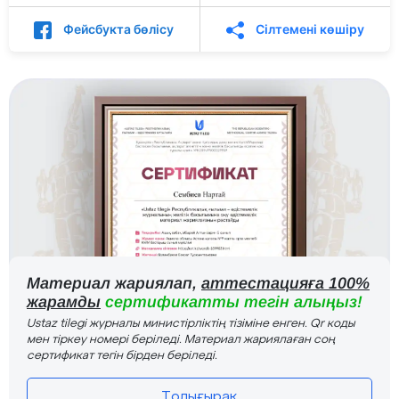
Фейсбукта бөлісу
Сілтемені көшіру
Материал жариялап,
аттестацияға 100%
жарамды
сертификатты тегін алыңыз!
Ustaz tilegi журналы министірліктің тізіміне енген. Qr коды
мен тіркеу номері беріледі. Материал жариялаған соң
сертификат тегін бірден беріледі.
Толығырақ