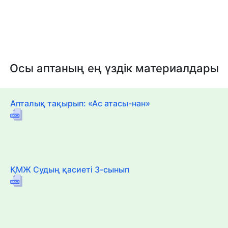
Осы аптаның ең үздік материалдары
Апталық тақырып: «Ас атасы-нан»
ҚМЖ Судың қасиеті 3-сынып