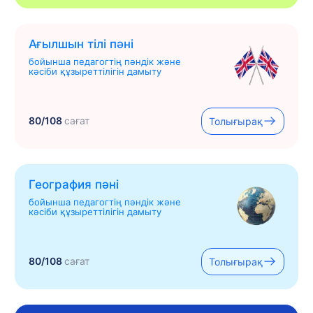
Ағылшын тілі пәні
бойынша педагогтің пәндік және
кәсіби құзыреттілігін дамыту
80/108
сағат
Толығырақ
География пәні
бойынша педагогтің пәндік және
кәсіби құзыреттілігін дамыту
80/108
сағат
Толығырақ