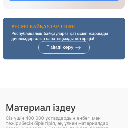
РЕСМИ БАЙҚАУЛАР ТІЗІМІ
Республикалық байқауларға қатысып жарамды
дипломдар алып санатыңызды көтеріңіз!
Тізімді көру
Материал іздеу
Сіз үшін 400 000 ұстаздардың еңбегі мен
тәжірибесін біріктіріп, ең үлкен материалдар