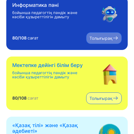
Информатика пәні
бойынша педагогтің пәндік және
кәсіби құзыреттілігін дамыту
80/108
сағат
Толығырақ
Мектепке дейінгі білім беру
бойынша педагогтің пәндік және
кәсіби құзыреттілігін дамыту
80/108
сағат
Толығырақ
«Қазақ тілі» жəне «Қазақ
əдебиеті»