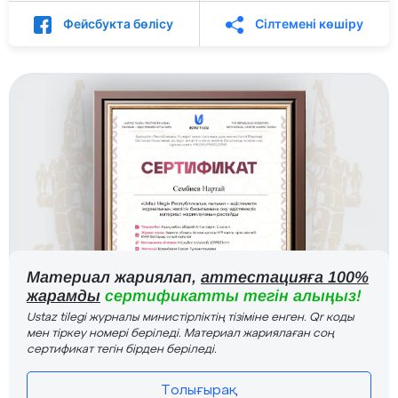
Фейсбукта бөлісу
Сілтемені көшіру
Материал жариялап,
аттестацияға 100%
жарамды
сертификатты тегін алыңыз!
Ustaz tilegi журналы министірліктің тізіміне енген. Qr коды
мен тіркеу номері беріледі. Материал жариялаған соң
сертификат тегін бірден беріледі.
Толығырақ