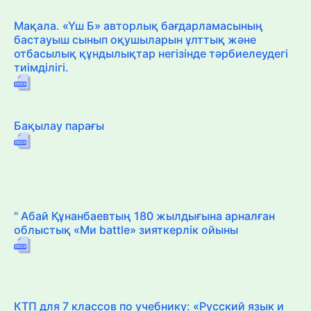
Мақала. «Үш Б» авторлық бағдарламасының
бастауыш сынып оқушыларын ұлттық және
отбасылық құндылықтар негізінде тәрбиелеудегі
тиімділігі.
Бақылау парағы
" Абай Құнанбаевтың 180 жылдығына арналған
облыстық «Ми battle» зияткерлік ойыны
КТП для 7 классов по учебнику: «Русский язык и