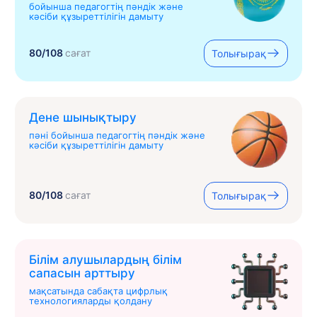
бойынша педагогтің пәндік және
кәсіби құзыреттілігін дамыту
80/108
сағат
Толығырақ
Дене шынықтыру
пәні бойынша педагогтің пәндік және
кәсіби құзыреттілігін дамыту
80/108
сағат
Толығырақ
Білім алушылардың білім
сапасын арттыру
мақсатында сабақта цифрлық
технологияларды қолдану