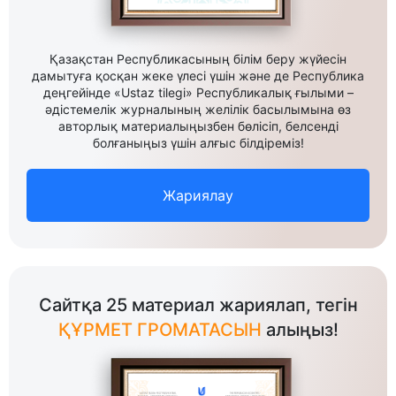
Қазақстан Республикасының білім беру жүйесін
дамытуға қосқан жеке үлесі үшін және де Республика
деңгейінде «Ustaz tilegi» Республикалық ғылыми –
әдістемелік журналының желілік басылымына өз
авторлық материалыңызбен бөлісіп, белсенді
болғаныңыз үшін алғыс білдіреміз!
Жариялау
Сайтқа 25 материал жариялап, тегін
ҚҰРМЕТ ГРОМАТАСЫН
алыңыз!