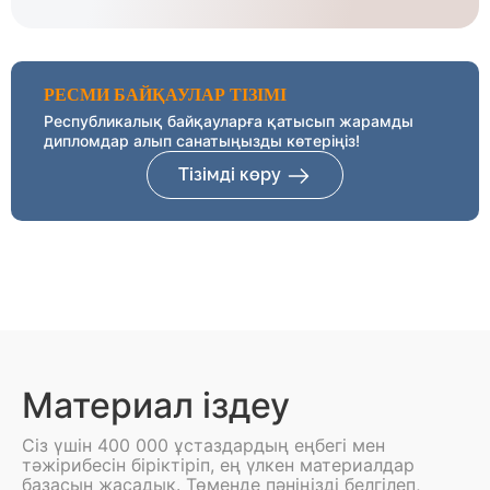
РЕСМИ БАЙҚАУЛАР ТІЗІМІ
Республикалық байқауларға қатысып жарамды
дипломдар алып санатыңызды көтеріңіз!
Тізімді көру
Материал іздеу
Сіз үшін 400 000 ұстаздардың еңбегі мен
тәжірибесін біріктіріп, ең үлкен материалдар
базасын жасадық. Төменде пәніңізді белгілеп,