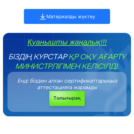
Материалды жүктеу
Қуанышты жаңалық!!!
БІЗДІҢ КУРСТАР
ҚР ОҚУ АҒАРТУ
МИНИСТРЛІГІМЕН КЕЛІСІЛДІ.
Енді бізден алған сертификаттарыңыз
аттестацияға жарамды
Толығырақ