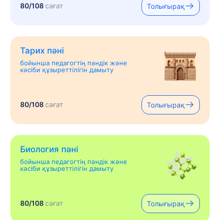
80/108
сағат
Толығырақ
Тарих пәні
бойынша педагогтің пәндік және
кәсіби құзыреттілігін дамыту
80/108
сағат
Толығырақ
Биология пәні
бойынша педагогтің пәндік және
кәсіби құзыреттілігін дамыту
80/108
сағат
Толығырақ