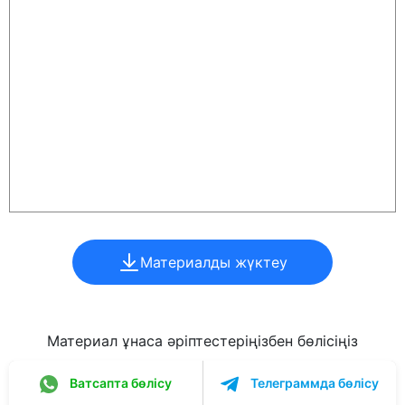
Материалды жүктеу
Материал ұнаса әріптестеріңізбен бөлісіңіз
Ватсапта бөлісу
Телеграммда бөлісу