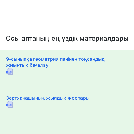
Осы аптаның ең үздік материалдары
9-сыныпқа геометрия пәнінен тоқсандық
жиынтық бағалау
Зертханашының жылдық жоспары