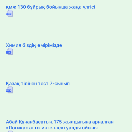
қмж 130 бұйрық бойынша жаңа үлгісі
Химия біздің өмірімізде
Қазақ тілінен тест 7-сынып
Абай Құнанбаевтың 175 жылдығына арналған
«Логика» атты интеллектуалды ойыны