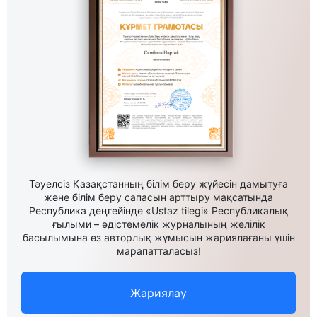
Тәуелсіз Қазақстанның білім беру жүйесін дамытуға
және білім беру сапасын арттыру мақсатында
Республика деңгейінде «Ustaz tilegi» Республикалық
ғылыми – әдістемелік журналының желілік
басылымына өз авторлық жұмысын жариялағаны үшін
марапатталасыз!
Жариялау