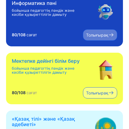
Информатика пәні
бойынша педагогтің пәндік және
кәсіби құзыреттілігін дамыту
80/108
сағат
Толығырақ
Мектепке дейінгі білім беру
бойынша педагогтің пәндік және
кәсіби құзыреттілігін дамыту
80/108
сағат
Толығырақ
«Қазақ тілі» жəне «Қазақ
əдебиеті»