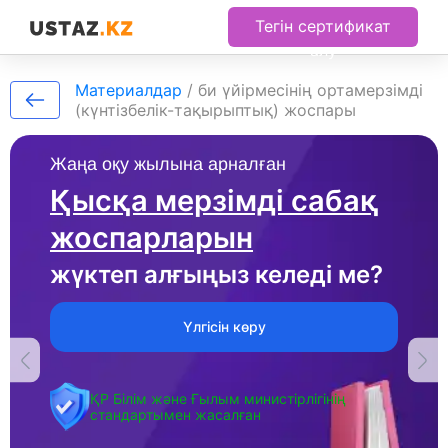
Тегін сертификат
алу
Материалдар
/
би үйірмесінің ортамерзімді
(күнтізбелік-тақырыптық) жоспары
Жаңа оқу жылына арналған
Қысқа мерзімді сабақ
жоспарларын
жүктеп алғыңыз келеді ме?
Үлгісін көру
ҚР Білім және Ғылым министірлігінің
стандартымен жасалған