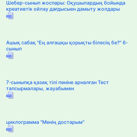
Шебер-сынып жоспары: Оқушылардың бойында
креативтік ойлау дағдысыен дамыту жолдары
Ашық сабақ "Ең алғашқы қорықты білесің бе?" 6-
сынып
7-сыныпқа қазақ тілі пәніне арналған Тест
тапсырмалары, жауабымен
циклограмма "Менің достарым"