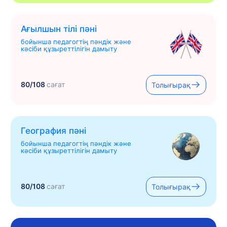
Ағылшын тілі пәні
бойынша педагогтің пәндік және
кәсіби құзыреттілігін дамыту
80/108
сағат
Толығырақ
География пәні
бойынша педагогтің пәндік және
кәсіби құзыреттілігін дамыту
80/108
сағат
Толығырақ