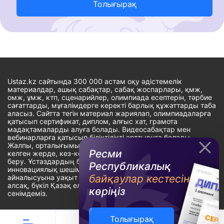
Толығырақ
Ustaz.kz сайтында 300 000 астам оқу әдістемелік
материалдар, ашық сабақтар, сабақ жоспарлары, қмж,
омж, ұмж, ктп, сценарийлер, олимпиада есептерін, тәрбие
сағаттарды, мұғалімдерге керекті барлық құжаттарды таба
аласыз. Сайтта тегін материал жариялап, олимпиадаларға
қатысып сертификат, диплом, алғыс хат, грамота
мадақтамаларды алуға болады. Видеосабақтар мен
вебинарларға қатысып біліктілікті арттыруға болады.
Жалпы, орталығымыздың басты мақсаты: ұстаздарға кез-
Ресми
келген жерде, кез-келген уақытта білім алуына мүмкіндік
беру. Ұстаздардың барлық өзекті мәселелеріне
Республикалық
инновациялық шешім тауып, шығармашылық жұмыспен
байқаулар кестесін
айналысуына уақыт сыйлау. «Ұстаздарға сапалы білім бере
алсақ, бүкіл Қазақ еліне білім бере аламыз» - деген
көріңіз
сенімдеміз.
Толығырақ