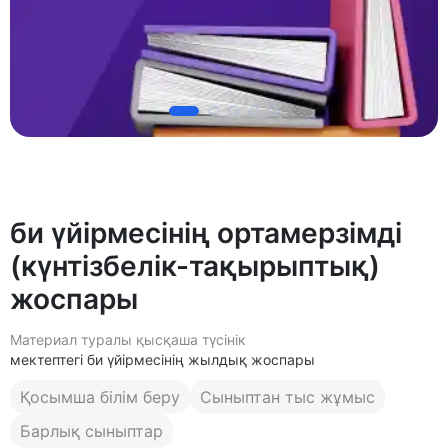
би үйірмесінің ортамерзімді
(күнтізбелік-тақырыптық)
жоспары
Материал туралы қысқаша түсінік
мектептегі би үйірмесінің жылдық жоспары
Қосымша білім беру
Сыныптан тыс жұмыс
Барлық сыныптар