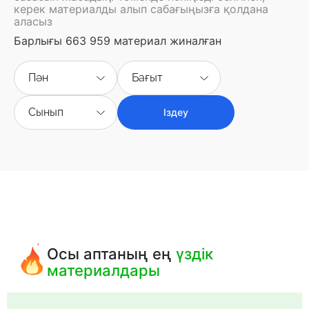
керек материалды алып сабағыңызға қолдана
аласыз
Барлығы 663 959 материал жиналған
Пән
Бағыт
Сынып
Іздеу
Осы аптаның ең
үздік
материалдары