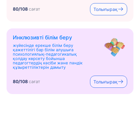
80/108
сағат
Толығырақ
Инклюзивті білім беру
жүйесінде ерекше білім беру
қажеттілігі бар білім алушыға
психологиялық-педагогикалық
қолдау көрсету бойынша
педагогтердің кәсіби және пәндік
құзыреттіліктерін дамыту
80/108
сағат
Толығырақ