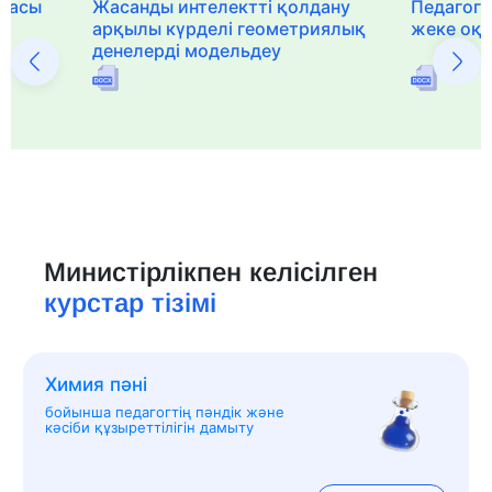
рмасы
Жасанды интелектті қолдану
Педагог-
арқылы күрделі геометриялық
жеке оқ
денелерді модельдеу
Министірлікпен келісілген
курстар тізімі
Химия пәні
бойынша педагогтің пәндік және
кәсіби құзыреттілігін дамыту