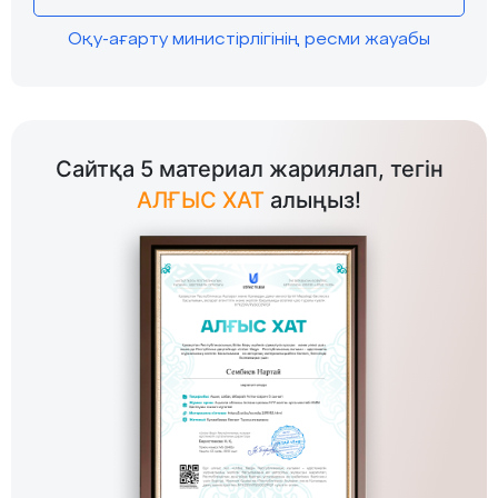
Оқу-ағарту министірлігінің ресми жауабы
Сайтқа 5 материал жариялап, тегін
АЛҒЫС ХАТ
алыңыз!