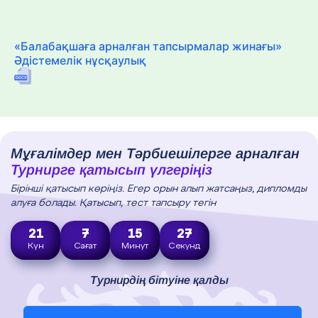
«Балабақшаға арналған тапсырмалар жинағы»
Әдістемелік нұсқаулық
Мұғалімдер мен Тәрбиешілерге арналған
Турнирге қатысып үлгеріңіз
Бірінші қатысып көріңіз. Егер орын алып жатсаңыз, дипломды
алуға болады. Қатысып, тест тапсыру тегін
21
7
15
25
Күн
Сағат
Минут
Секунд
Турнирдің бітуіне қалды