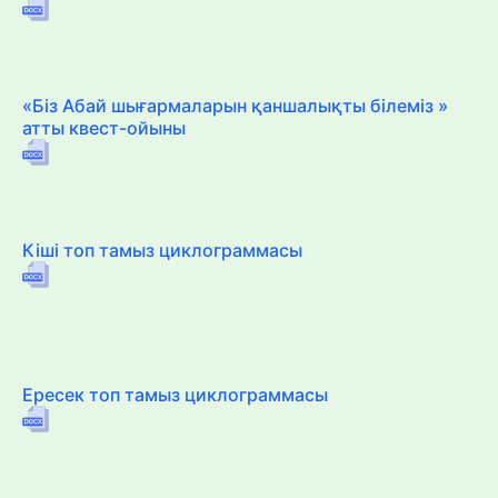
«Біз Абай шығармаларын қаншалықты білеміз »
атты квест-ойыны
Кіші топ тамыз циклограммасы
Ересек топ тамыз циклограммасы