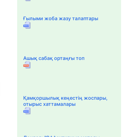
Ғылыми жоба жазу талаптары
Ашық сабақ ортаңғы топ
Қамқоршылық кеңестің жоспары,
отырыс хаттамалары