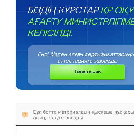
БІЗДІҢ КУРСТАР
ҚР ОҚУ
АҒАРТУ МИНИСТРЛІГІМ
КЕЛІСІЛДІ.
Енді бізден алған сертификаттарың
аттестацияға жарамды
Толығырақ
Бұл бетте материалдың қысқаша нұсқасы
алып, көруге болады