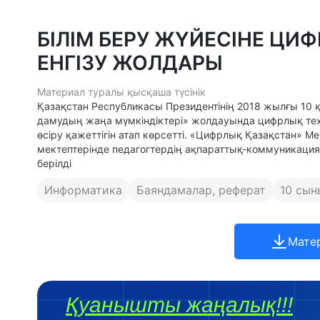
БІЛІМ БЕРУ ЖҮЙЕСІНЕ Ц
ЕНГІЗУ ЖОЛДАРЫ
Материал туралы қысқаша түсінік
Қазақстан Республикасы Президентінің 2018 жылғы 10 
дамудың жаңа мүмкіндіктері» жолдауында цифрлық те
өсіру қажеттігін атап көрсетті. «Цифрлық Қазақстан» 
мектептерінде педагогтердің ақпараттық-коммуникац
берілді
Информатика
Баяндамалар, реферат
10 сын
Мате
Қуанышты жаңалық!!!