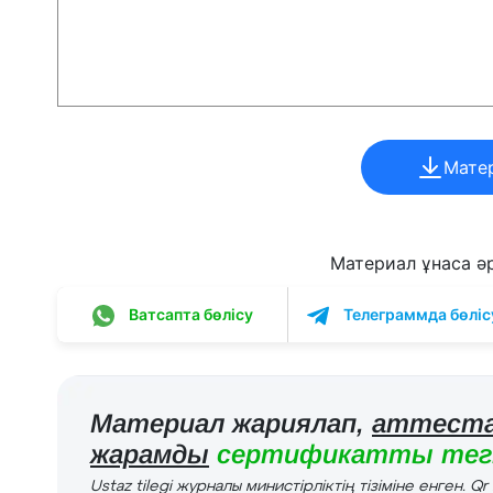
Мате
Материал ұнаса әрі
Ватсапта бөлісу
Телеграммда бөліс
Материал жариялап,
аттеста
жарамды
сертификатты тегі
Ustaz tilegi журналы министірліктің тізіміне енген. Q