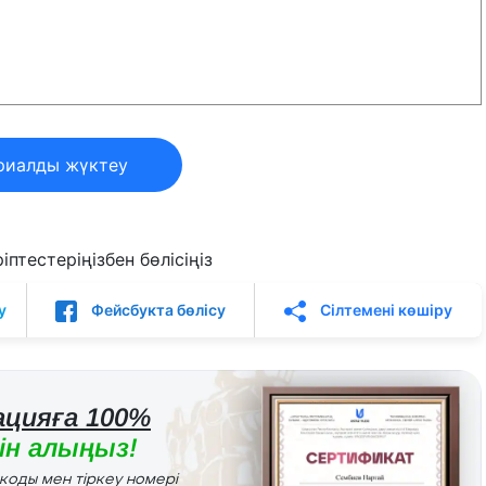
риалды жүктеу
птестеріңізбен бөлісіңіз
у
Фейсбукта бөлісу
Сілтемені көшіру
цияға 100%
н алыңыз!
r коды мен тіркеу номері