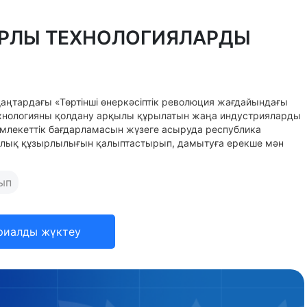
ИФРЛЫ ТЕХНОЛОГИЯЛАРДЫ
қаңтардағы «Төртінші өнеркәсіптік революция жағдайындағы
хнологияны қолдану арқылы құрылатын жаңа индустрияларды
Мемлекеттік бағдарламасын жүзеге асыруда республика
иялық құзырлылығын қалыптастырып, дамытуға ерекше мән
ып
риалды жүктеу