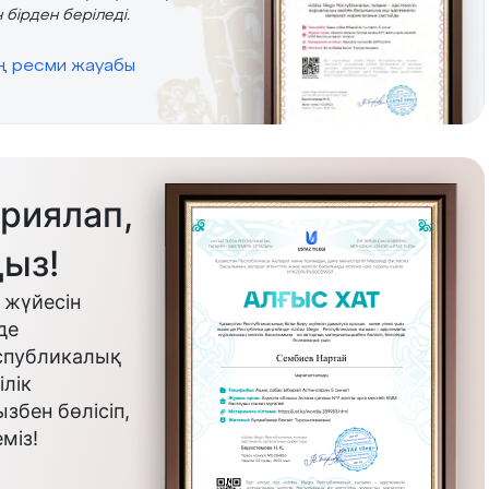
 бірден беріледі.
ің ресми жауабы
риялап,
ыз!
 жүйесін
де
еспубликалық
лік
бен бөлісіп,
міз!