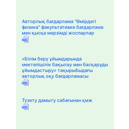
Авторлық бағдарлама "Өмірдегі
физика" факультативке бағдарлама
мен қысқа мерзімді жоспарлар
«Білім беру ұйымдарында
мектепішілік бақылау мен басқаруды
ұйымдастыру» тақырыбыдағы
авторлық оқу бағдарламасы
Түзету дамыту сабағынан қмж