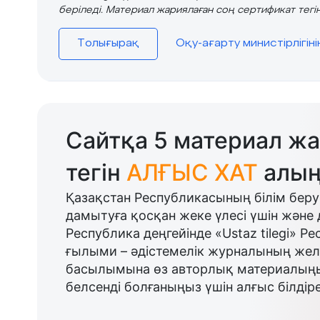
беріледі. Материал жариялаған соң сертификат тегін
Толығырақ
Оқу-ағарту министірлігін
Сайтқа 5 материал жа
тегін
АЛҒЫС ХАТ
алың
Қазақстан Республикасының білім беру
дамытуға қосқан жеке үлесі үшін және 
Республика деңгейінде «Ustaz tilegi» Р
ғылыми – әдістемелік журналының желі
басылымына өз авторлық материалыңыз
белсенді болғаныңыз үшін алғыс білдіре