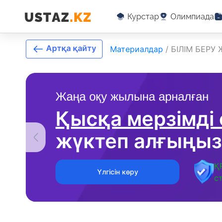
Курстар
Олимпиада
Артқа қайту
Материалдар
/
БІЛІМ БЕРУ
Жаңа оқу жылына арналған
Қысқа мерзімді
жүктеп алғыңыз
Қ
Үлгісін көру
с