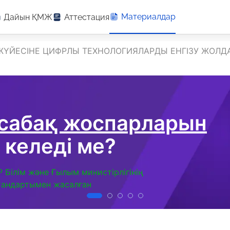
Материалдар
Дайын ҚМЖ
Аттестация
 ЖҮЙЕСІНЕ ЦИФРЛЫ ТЕХНОЛОГИЯЛАРДЫ ЕНГІЗУ ЖОЛД
 сабақ жоспарларын
 келеді ме?
Р Білім және Ғылым министірлігінің
тандартымен жасалған