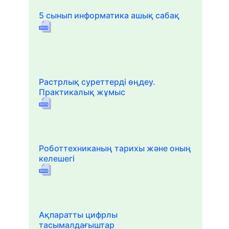
5 сынып информатика ашық сабақ
Растрлық суреттерді өңдеу.
Практикалық жұмыс
Роботтехниканың тарихы және оның
келешегі
Ақпаратты цифрлы
тасымалдағыштар