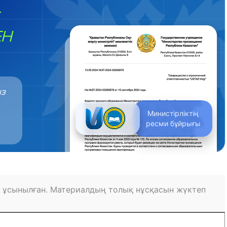
ЕН
ыз
Министірліктің
ресми бұйрығы
 ұсынылған. Материалдың толық нұсқасын жүктеп