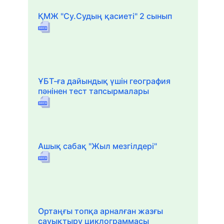
ҚМЖ "Су.Судың қасиеті" 2 сынып
ҰБТ-ға дайындық үшін география
пәнінен тест тапсырмалары
Ашық сабақ "Жыл мезгілдері"
Ортаңғы топқа арналған жазғы
сауықтыру циклограммасы