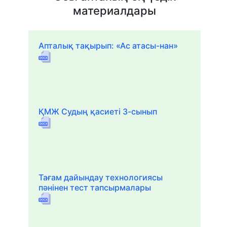
материалдары
Апталық тақырып: «Ас атасы-нан»
ҚМЖ Судың қасиеті 3-сынып
Тағам дайындау технологиясы
пәнінен тест тапсырмалары