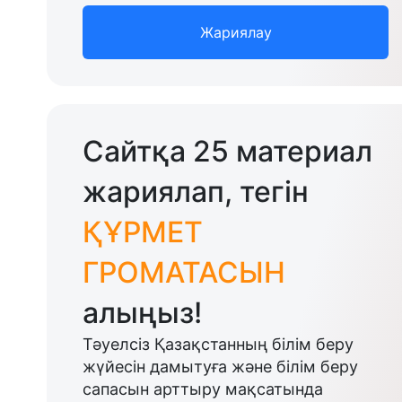
Жариялау
Сайтқа 25 материал
жариялап, тегін
ҚҰРМЕТ
ГРОМАТАСЫН
алыңыз!
Тәуелсіз Қазақстанның білім беру
жүйесін дамытуға және білім беру
сапасын арттыру мақсатында