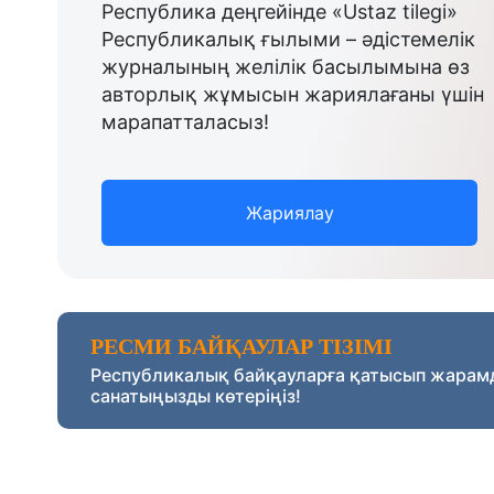
Республика деңгейінде «Ustaz tilegi»
Республикалық ғылыми – әдістемелік
журналының желілік басылымына өз
авторлық жұмысын жариялағаны үшін
марапатталасыз!
Жариялау
РЕСМИ БАЙҚАУЛАР ТІЗІМІ
Республикалық байқауларға қатысып жарам
санатыңызды көтеріңіз!