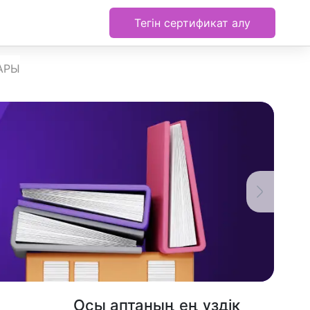
Тегін сертификат алу
АРЫ
Осы аптаның ең үздік