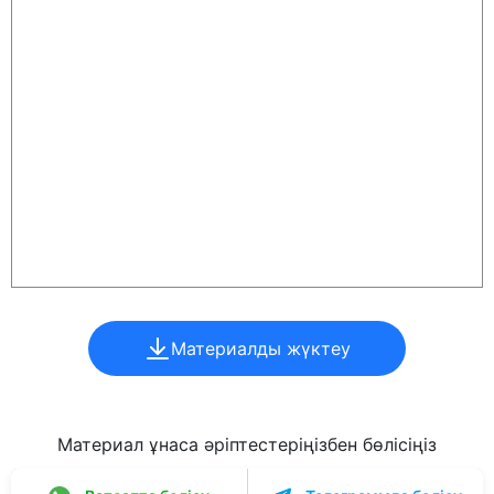
Материалды жүктеу
Материал ұнаса әріптестеріңізбен бөлісіңіз