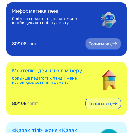
Информатика пәні
бойынша педагогтің пәндік және
кәсіби құзыреттілігін дамыту
80/108
сағат
Толығырақ
Мектепке дейінгі білім беру
бойынша педагогтің пәндік және
кәсіби құзыреттілігін дамыту
80/108
сағат
Толығырақ
«Қазақ тілі» жəне «Қазақ