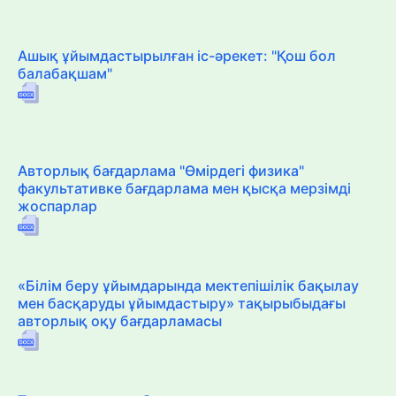
Ашық ұйымдастырылған іс-әрекет: "Қош бол
балабақшам"
Авторлық бағдарлама "Өмірдегі физика"
факультативке бағдарлама мен қысқа мерзімді
жоспарлар
«Білім беру ұйымдарында мектепішілік бақылау
мен басқаруды ұйымдастыру» тақырыбыдағы
авторлық оқу бағдарламасы