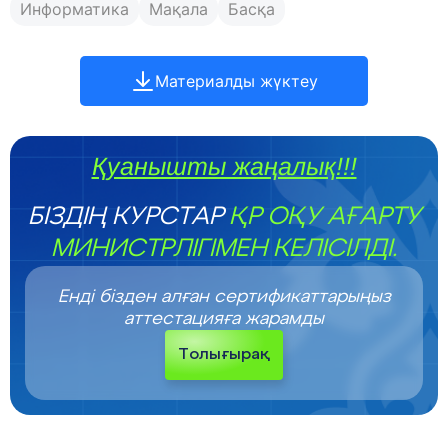
Информатика
Мақала
Басқа
Материалды жүктеу
Қуанышты жаңалық!!!
БІЗДІҢ КУРСТАР
ҚР ОҚУ АҒАРТУ
МИНИСТРЛІГІМЕН КЕЛІСІЛДІ.
Енді бізден алған сертификаттарыңыз
аттестацияға жарамды
Толығырақ