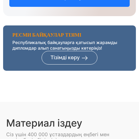
РЕСМИ БАЙҚАУЛАР ТІЗІМІ
Республикалық байқауларға қатысып жарамды
дипломдар алып санатыңызды көтеріңіз!
Тізімді көру
Материал іздеу
Сіз үшін 400 000 ұстаздардың еңбегі мен