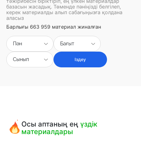
тәжірибесін біріктіріп, ең үлкен материалдар
базасын жасадық. Төменде пәніңізді белгілеп,
керек материалды алып сабағыңызға қолдана
аласыз
Барлығы 663 959 материал жиналған
Пән
Бағыт
Сынып
Іздеу
Осы аптаның ең
үздік
материалдары