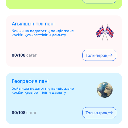
Ағылшын тілі пәні
бойынша педагогтің пәндік және
кәсіби құзыреттілігін дамыту
80/108
сағат
Толығырақ
География пәні
бойынша педагогтің пәндік және
кәсіби құзыреттілігін дамыту
80/108
сағат
Толығырақ