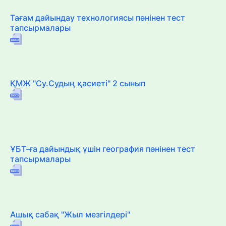
Тағам дайындау технологиясы пәнінен тест
тапсырмалары
ҚМЖ "Су.Судың қасиеті" 2 сынып
ҰБТ-ға дайындық үшін география пәнінен тест
тапсырмалары
Ашық сабақ "Жыл мезгілдері"