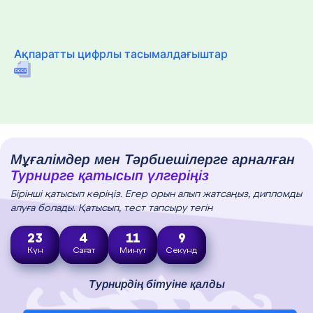
Ақпаратты цифрлы тасымалдағыштар
Мұғалімдер мен Тәрбиешілерге арналған
Турнирге қатысып үлгеріңіз
Бірінші қатысып көріңіз. Егер орын алып жатсаңыз, дипломды
алуға болады. Қатысып, тест тапсыру тегін
23
4
11
8
Күн
Сағат
Минут
Секунд
Турнирдің бітуіне қалды