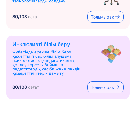
технологияларды қолдану
80/108
сағат
Толығырақ
Инклюзивті білім беру
жүйесінде ерекше білім беру
қажеттілігі бар білім алушыға
психологиялық-педагогикалық
қолдау көрсету бойынша
педагогтердің кәсіби және пәндік
құзыреттіліктерін дамыту
80/108
сағат
Толығырақ