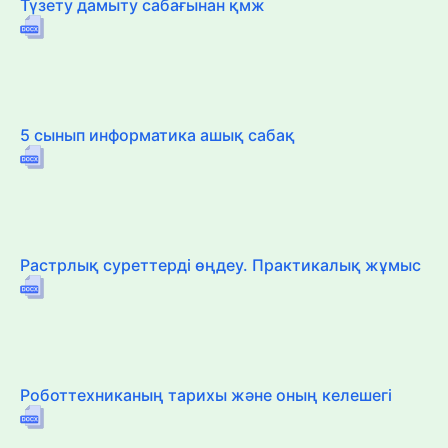
Түзету дамыту сабағынан қмж
5 сынып информатика ашық сабақ
Растрлық суреттерді өңдеу. Практикалық жұмыс
Роботтехниканың тарихы және оның келешегі