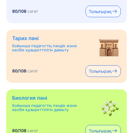
80/108
сағат
Толығырақ
Тарих пәні
бойынша педагогтің пәндік және
кәсіби құзыреттілігін дамыту
80/108
сағат
Толығырақ
Биология пәні
бойынша педагогтің пәндік және
кәсіби құзыреттілігін дамыту
80/108
сағат
Толығырақ