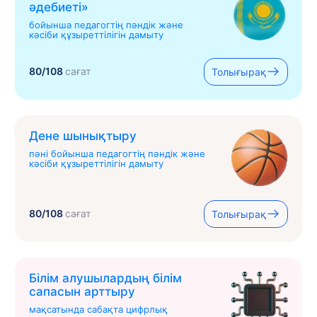
əдебиеті»
бойынша педагогтің пәндік және
кәсіби құзыреттілігін дамыту
80/108
сағат
Толығырақ
Дене шынықтыру
пәні бойынша педагогтің пәндік және
кәсіби құзыреттілігін дамыту
80/108
сағат
Толығырақ
Білім алушылардың білім
сапасын арттыру
мақсатында сабақта цифрлық