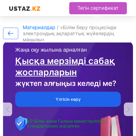
Тегін сертификат
алу
Материалдар
/
«Білім беру процесінде
электрондық ақпараттық жүйелердің
маңызы»
Жаңа оқу жылына арналған
Қысқа мерзімді сабақ
жоспарларын
жүктеп алғыңыз келеді ме?
Үлгісін көру
ҚР Білім және Ғылым министірлігінің
стандартымен жасалған