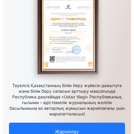
Тәуелсіз Қазақстанның білім беру жүйесін дамытуға
және білім беру сапасын арттыру мақсатында
Республика деңгейінде «Ustaz tilegi» Республикалық
ғылыми – әдістемелік журналының желілік
басылымына өз авторлық жұмысын жариялағаны үшін
марапатталасыз!
Жариялау