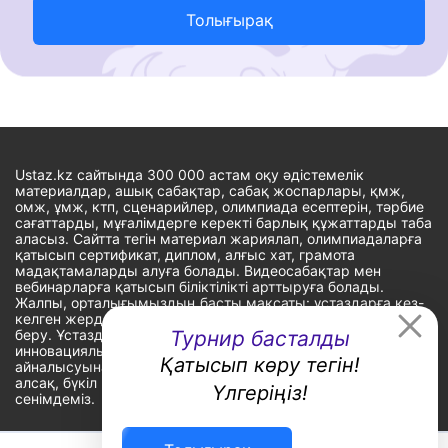
Толығырақ
Ustaz.kz сайтында 300 000 астам оқу әдістемелік
материалдар, ашық сабақтар, сабақ жоспарлары, қмж,
омж, ұмж, ктп, сценарийлер, олимпиада есептерін, тәрбие
сағаттарды, мұғалімдерге керекті барлық құжаттарды таба
аласыз. Сайтта тегін материал жариялап, олимпиадаларға
қатысып сертификат, диплом, алғыс хат, грамота
мадақтамаларды алуға болады. Видеосабақтар мен
вебинарларға қатысып біліктілікті арттыруға болады.
Жалпы, орталығымыздың басты мақсаты: ұстаздарға кез-
келген жерде, кез-келген уақытта білім алуына мүмкіндік
беру. Ұстаздардың барлық өзекті мәселелеріне
Турнир басталды
инновациялық шешім тауып, шығармашылық жұмыспен
Қатысып көру тегін!
айналысуына уақыт сыйлау. «Ұстаздарға сапалы білім бере
алсақ, бүкіл Қазақ еліне білім бере аламыз» - деген
Үлгеріңіз!
сенімдеміз.