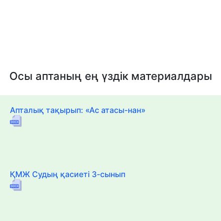
Осы аптаның ең үздік материалдары
Апталық тақырып: «Ас атасы-нан»
ҚМЖ Судың қасиеті 3-сынып