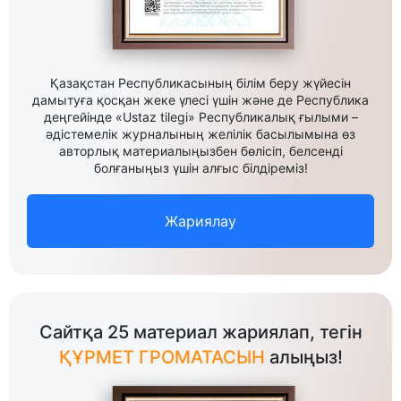
Қазақстан Республикасының білім беру жүйесін
дамытуға қосқан жеке үлесі үшін және де Республика
деңгейінде «Ustaz tilegi» Республикалық ғылыми –
әдістемелік журналының желілік басылымына өз
авторлық материалыңызбен бөлісіп, белсенді
болғаныңыз үшін алғыс білдіреміз!
Жариялау
Сайтқа 25 материал жариялап, тегін
ҚҰРМЕТ ГРОМАТАСЫН
алыңыз!