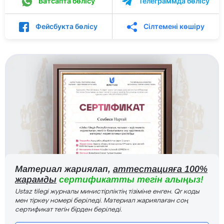
Ватсапта бөлісу
Телеграммда бөлісу
Фейсбукта бөлісу
Сілтемені көшіру
Материал жариялап,
аттестацияға 100%
жарамды
сертификатты тегін алыңыз!
Ustaz tilegi журналы министірліктің тізіміне енген. Qr коды
мен тіркеу номері беріледі. Материал жариялаған соң
сертификат тегін бірден беріледі.