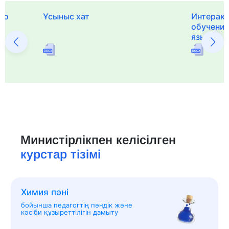
го
Ұсыныс хат
Интерак
обучения
языка и 
Министірлікпен келісілген
курстар тізімі
Химия пәні
бойынша педагогтің пәндік және
кәсіби құзыреттілігін дамыту