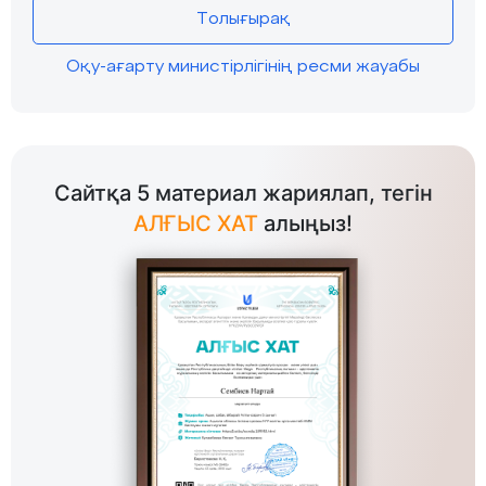
Толығырақ
Оқу-ағарту министірлігінің ресми жауабы
Сайтқа 5 материал жариялап, тегін
АЛҒЫС ХАТ
алыңыз!