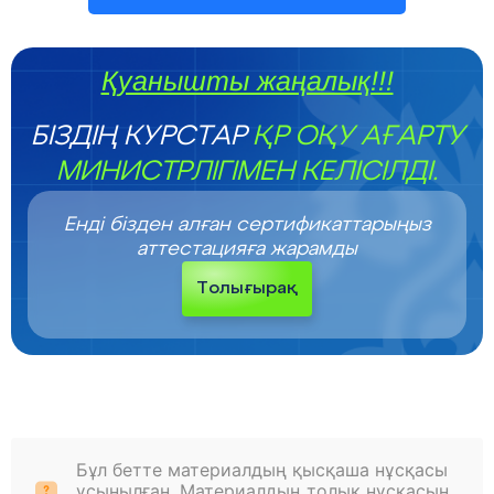
Қуанышты жаңалық!!!
БІЗДІҢ КУРСТАР
ҚР ОҚУ АҒАРТУ
МИНИСТРЛІГІМЕН КЕЛІСІЛДІ.
Енді бізден алған сертификаттарыңыз
аттестацияға жарамды
Толығырақ
Бұл бетте материалдың қысқаша нұсқасы
ұсынылған. Материалдың толық нұсқасын