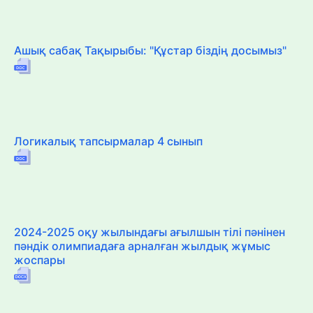
Ашық сабақ Тақырыбы: "Құстар біздің досымыз"
Логикалық тапсырмалар 4 сынып
2024-2025 оқу жылындағы ағылшын тілі пәнінен
пәндік олимпиадаға арналған жылдық жұмыс
жоспары