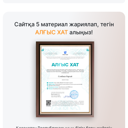
Сайтқа 5 материал жариялап, тегін
АЛҒЫС ХАТ
алыңыз!
Қазақстан Республикасының білім беру жүйесін