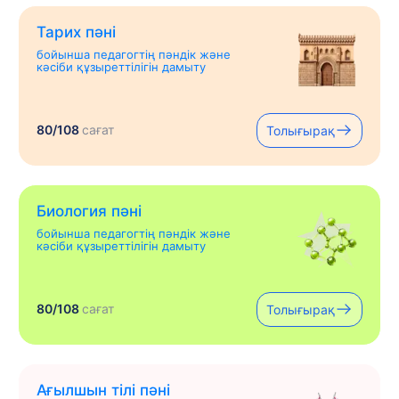
Тарих пәні
бойынша педагогтің пәндік және
кәсіби құзыреттілігін дамыту
80/108
сағат
Толығырақ
Биология пәні
бойынша педагогтің пәндік және
кәсіби құзыреттілігін дамыту
80/108
сағат
Толығырақ
Ағылшын тілі пәні