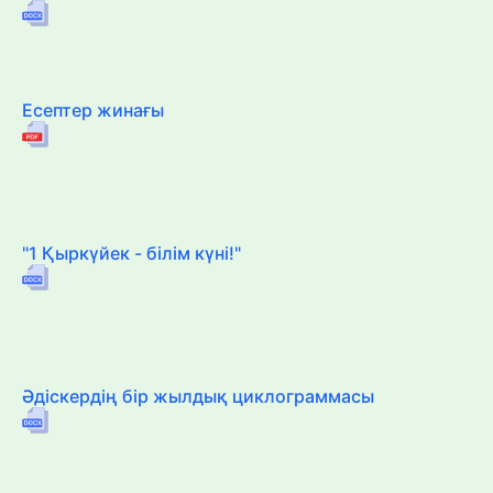
Есептер жинағы
"1 Қыркүйек - білім күні!"
Әдіскердің бір жылдық циклограммасы