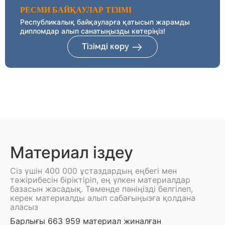
РЕСМИ БАЙҚАУЛАР ТІЗІМІ
Республикалық байқауларға қатысып жарамды
дипломдар алып санатыңызды көтеріңіз!
Тізімді көру
Материал іздеу
Сіз үшін 400 000 ұстаздардың еңбегі мен
тәжірибесін біріктіріп, ең үлкен материалдар
базасын жасадық. Төменде пәніңізді белгілеп,
керек материалды алып сабағыңызға қолдана
аласыз
Барлығы 663 959 материал жиналған