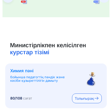
Министірлікпен келісілген
курстар тізімі
Химия пәні
бойынша педагогтің пәндік және
кәсіби құзыреттілігін дамыту
80/108
сағат
Толығырақ