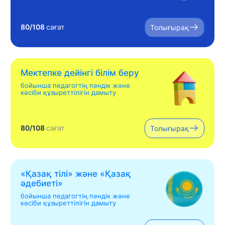
80/108
сағат
Толығырақ
Мектепке дейінгі білім беру
бойынша педагогтің пәндік және
кәсіби құзыреттілігін дамыту
80/108
сағат
Толығырақ
«Қазақ тілі» жəне «Қазақ
əдебиеті»
бойынша педагогтің пәндік және
кәсіби құзыреттілігін дамыту