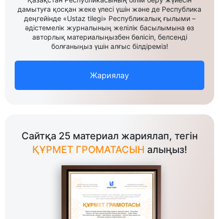
дамытуға қосқан жеке үлесі үшін және де Республика
деңгейінде «Ustaz tilegi» Республикалық ғылыми –
әдістемелік журналының желілік басылымына өз
авторлық материалыңызбен бөлісіп, белсенді
болғаныңыз үшін алғыс білдіреміз!
Жариялау
Сайтқа 25 материал жариялап, тегін
ҚҰРМЕТ ГРОМАТАСЫН
алыңыз!