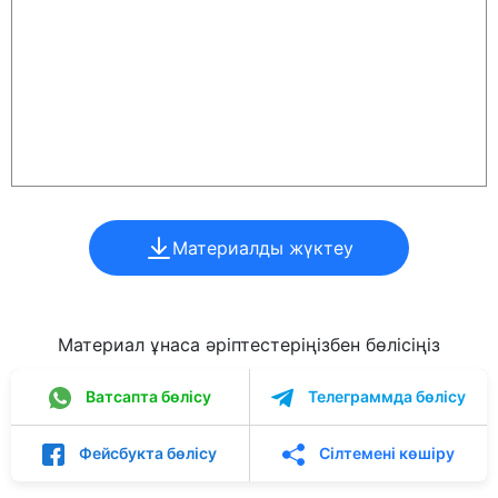
Материалды жүктеу
Материал ұнаса әріптестеріңізбен бөлісіңіз
Ватсапта бөлісу
Телеграммда бөлісу
Фейсбукта бөлісу
Сілтемені көшіру