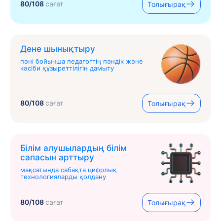
80/108
сағат
Толығырақ
Дене шынықтыру
пәні бойынша педагогтің пәндік және
кәсіби құзыреттілігін дамыту
80/108
сағат
Толығырақ
Білім алушылардың білім
сапасын арттыру
мақсатында сабақта цифрлық
технологияларды қолдану
80/108
сағат
Толығырақ