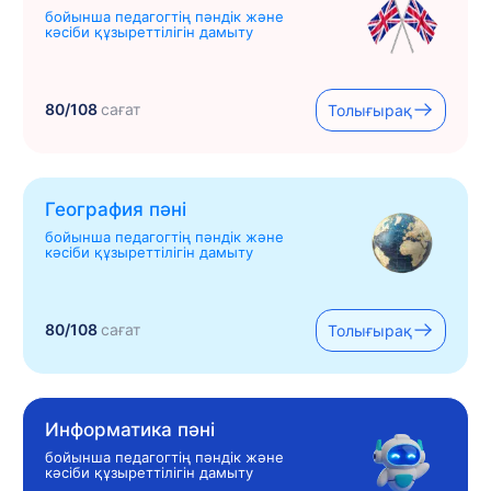
бойынша педагогтің пәндік және
кәсіби құзыреттілігін дамыту
80/108
сағат
Толығырақ
География пәні
бойынша педагогтің пәндік және
кәсіби құзыреттілігін дамыту
80/108
сағат
Толығырақ
Информатика пәні
бойынша педагогтің пәндік және
кәсіби құзыреттілігін дамыту