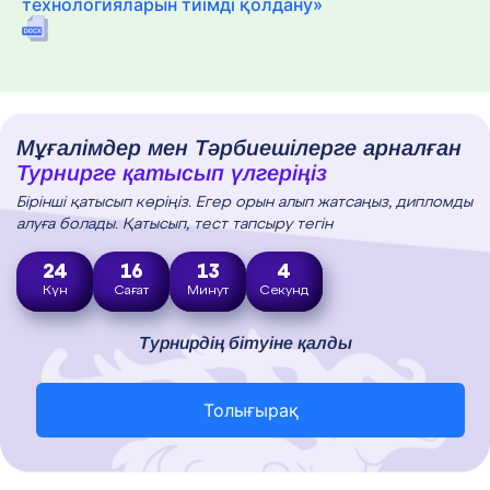
технологияларын тиімді қолдану»
Мұғалімдер мен Тәрбиешілерге арналған
Турнирге қатысып үлгеріңіз
Бірінші қатысып көріңіз. Егер орын алып жатсаңыз, дипломды
алуға болады. Қатысып, тест тапсыру тегін
24
16
13
2
Күн
Сағат
Минут
Секунд
Турнирдің бітуіне қалды
Толығырақ