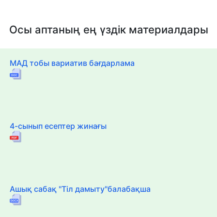
Осы аптаның ең үздік материалдары
МАД тобы вариатив бағдарлама
4-сынып есептер жинағы
Ашық сабақ "Тіл дамыту"балабақша