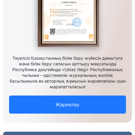
Тәуелсіз Қазақстанның білім беру жүйесін дамытуға
және білім беру сапасын арттыру мақсатында
Республика деңгейінде «Ustaz tilegi» Республикалық
ғылыми – әдістемелік журналының желілік
басылымына өз авторлық жұмысын жариялағаны үшін
марапатталасыз!
Жариялау