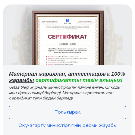
Материал жариялап,
аттестацияға 100%
жарамды
сертификатты тегін алыңыз!
Ustaz tilegi журналы министірліктің тізіміне енген. Qr коды
мен тіркеу номері беріледі. Материал жариялаған соң
сертификат тегін бірден беріледі.
Толығырақ
Оқу-ағарту министірлігінің ресми жауабы