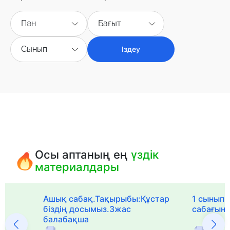
Пән
Бағыт
Сынып
Іздеу
Осы аптаның ең
үздік
материалдары
Ашық сабақ.Тақырыбы:Құстар
1 сыныпқа
біздің досымыз.3жас
сабағын
балабақша