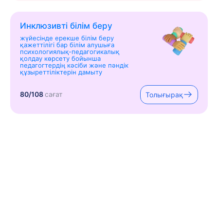
Инклюзивті білім беру
жүйесінде ерекше білім беру
қажеттілігі бар білім алушыға
психологиялық-педагогикалық
қолдау көрсету бойынша
педагогтердің кәсіби және пәндік
құзыреттіліктерін дамыту
80/108
сағат
Толығырақ