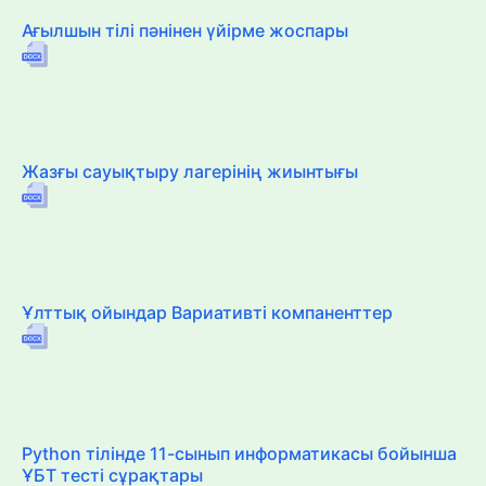
Ағылшын тілі пәнінен үйірме жоспары
Жазғы сауықтыру лагерінің жиынтығы
Ұлттық ойындар Вариативті компаненттер
Python тілінде 11-сынып информатикасы бойынша
ҰБТ тесті сұрақтары