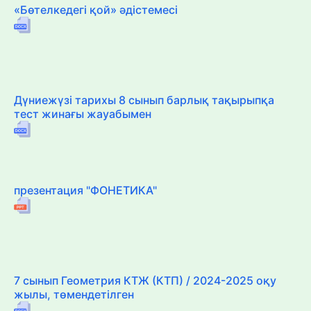
«Бөтелкедегі қой» әдістемесі
Дүниежүзі тарихы 8 сынып барлық тақырыпқа
тест жинағы жауабымен
презентация "ФОНЕТИКА"
7 сынып Геометрия КТЖ (КТП) / 2024-2025 оқу
жылы, төмендетілген