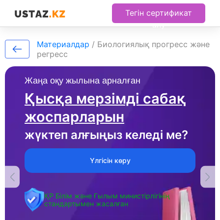
Тегін сертификат
алу
Материалдар
/
Биологиялық прогресс және
регресс
Жаңа оқу жылына арналған
Қысқа мерзімді сабақ
жоспарларын
жүктеп алғыңыз келеді ме?
Үлгісін көру
ҚР Білім және Ғылым министірлігінің
стандартымен жасалған