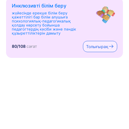
Инклюзивті білім беру
жүйесінде ерекше білім беру
қажеттілігі бар білім алушыға
психологиялық-педагогикалық
қолдау көрсету бойынша
педагогтердің кәсіби және пәндік
құзыреттіліктерін дамыту
80/108
сағат
Толығырақ