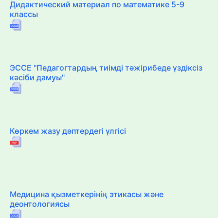
Дидактический материал по математике 5-9
классы
ЭССЕ "Педагогтардың тиімді тәжірибеде үздіксіз
кәсіби дамуы"
Көркем жазу дәптердегі үлгісі
Медицина қызметкерінің этикасы және
деонтологиясы