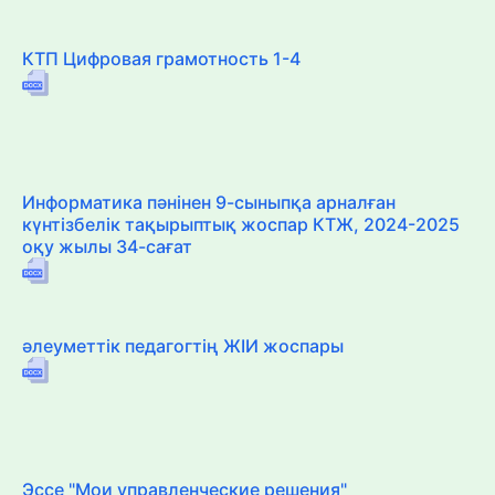
КТП Цифровая грамотность 1-4
Информатика пәнінен 9-сыныпқа арналған
күнтізбелік тақырыптық жоспар КТЖ, 2024-2025
оқу жылы 34-сағат
әлеуметтік педагогтің ЖІИ жоспары
Эссе "Мои управленческие решения"