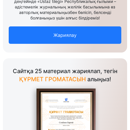
деңгейінде «Ustaz tilegi» Республикалық ғылыми –
әдістемелік журналының желілік басылымына өз
авторлық материалыңызбен бөлісіп, белсенді
болғаныңыз үшін алғыс білдіреміз!
Жариялау
Сайтқа 25 материал жариялап, тегін
ҚҰРМЕТ ГРОМАТАСЫН
алыңыз!