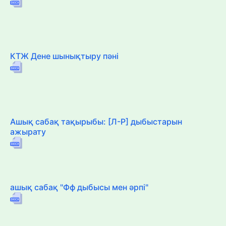
КТЖ Дене шынықтыру пәні
Ашық сабақ тақырыбы: [Л-Р] дыбыстарын
ажырату
ашық сабақ "Фф дыбысы мен әрпі"