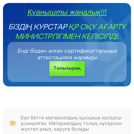
Қуанышты жаңалық!!!
БІЗДІҢ КУРСТАР
ҚР ОҚУ АҒАРТУ
МИНИСТРЛІГІМЕН КЕЛІСІЛДІ.
Енді бізден алған сертификаттарыңыз
аттестацияға жарамды
Толығырақ
Бұл бетте материалдың қысқаша нұсқасы
ұсынылған. Материалдың толық нұсқасын
жүктеп алып, көруге болады