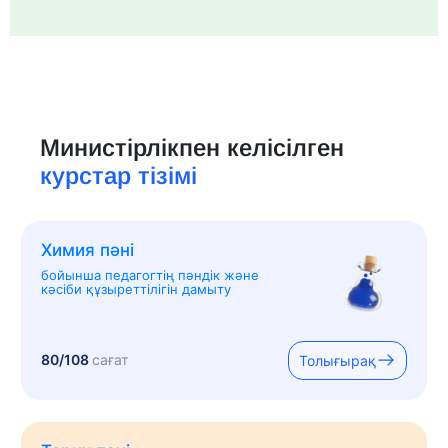
Министірлікпен келісілген
курстар тізімі
Химия пәні
бойынша педагогтің пәндік және
кәсіби құзыреттілігін дамыту
80/108
сағат
Толығырақ