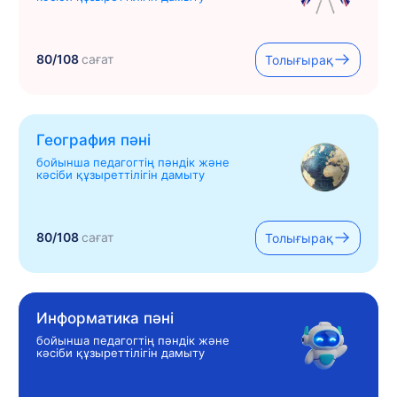
80/108
сағат
Толығырақ
География пәні
бойынша педагогтің пәндік және
кәсіби құзыреттілігін дамыту
80/108
сағат
Толығырақ
Информатика пәні
бойынша педагогтің пәндік және
кәсіби құзыреттілігін дамыту