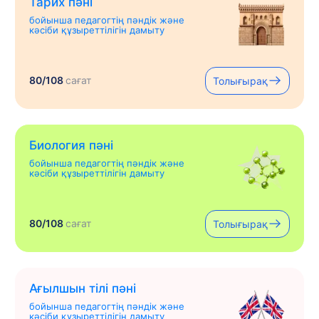
Тарих пәні
бойынша педагогтің пәндік және
кәсіби құзыреттілігін дамыту
80/108
сағат
Толығырақ
Биология пәні
бойынша педагогтің пәндік және
кәсіби құзыреттілігін дамыту
80/108
сағат
Толығырақ
Ағылшын тілі пәні
бойынша педагогтің пәндік және
кәсіби құзыреттілігін дамыту