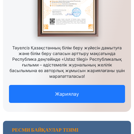
Тәуелсіз Қазақстанның білім беру жүйесін дамытуға
және білім беру сапасын арттыру мақсатында
Республика деңгейінде «Ustaz tilegi» Республикалық
ғылыми – әдістемелік журналының желілік
басылымына өз авторлық жұмысын жариялағаны үшін
марапатталасыз!
Жариялау
РЕСМИ БАЙҚАУЛАР ТІЗІМІ