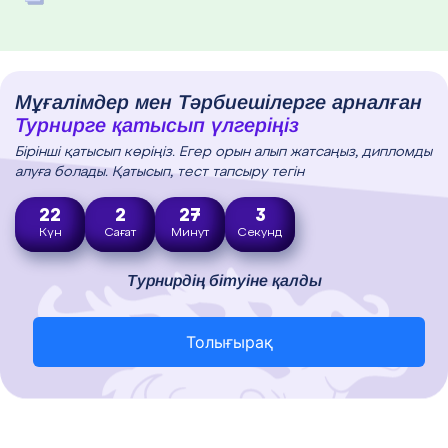
Мұғалімдер мен Тәрбиешілерге арналған
Турнирге қатысып үлгеріңіз
Бірінші қатысып көріңіз. Егер орын алып жатсаңыз, дипломды
алуға болады. Қатысып, тест тапсыру тегін
22
2
27
2
Күн
Сағат
Минут
Секунд
Турнирдің бітуіне қалды
Толығырақ