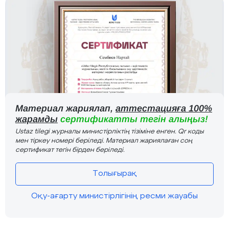
Материал жариялап,
аттестацияға 100%
жарамды
сертификатты тегін алыңыз!
Ustaz tilegi журналы министірліктің тізіміне енген. Qr коды
мен тіркеу номері беріледі. Материал жариялаған соң
сертификат тегін бірден беріледі.
Толығырақ
Оқу-ағарту министірлігінің ресми жауабы