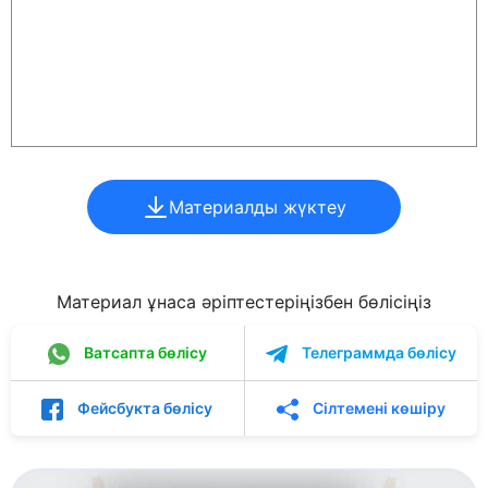
Материалды жүктеу
Материал ұнаса әріптестеріңізбен бөлісіңіз
Ватсапта бөлісу
Телеграммда бөлісу
Фейсбукта бөлісу
Сілтемені көшіру