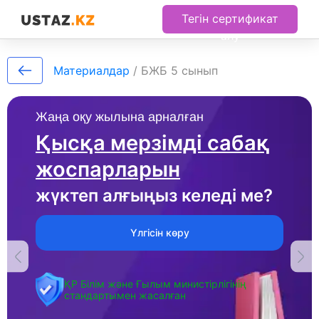
Тегін сертификат
алу
Материалдар
/
БЖБ 5 сынып
Жаңа оқу жылына арналған
Қысқа мерзімді сабақ
жоспарларын
жүктеп алғыңыз келеді ме?
Үлгісін көру
ҚР Білім және Ғылым министірлігінің
стандартымен жасалған