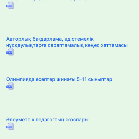
Авторлық бағдарлама, әдістемелік
нұсқаулықтарға сараптамалық кеңес хаттамасы
Олимпияда есептер жинағы 5-11 сыныптар
Әлеуметтік педагогтың жоспары