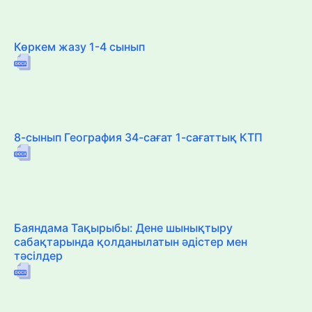
Көркем жазу 1-4 сынып
8-сынып География 34-сағат 1-сағаттық КТП
Баяндама Тақырыбы: Дене шынықтыру
сабақтарында қолданылатын әдістер мен
тәсілдер