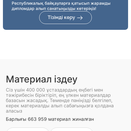
Республикалық байқауларға қатысып жарамды
дипломдар алып санатыңызды көтеріңіз!
Тізімді көру
Материал іздеу
Сіз үшін 400 000 ұстаздардың еңбегі мен
тәжірибесін біріктіріп, ең үлкен материалдар
базасын жасадық. Төменде пәніңізді белгілеп,
керек материалды алып сабағыңызға қолдана
аласыз
Барлығы 663 959 материал жиналған