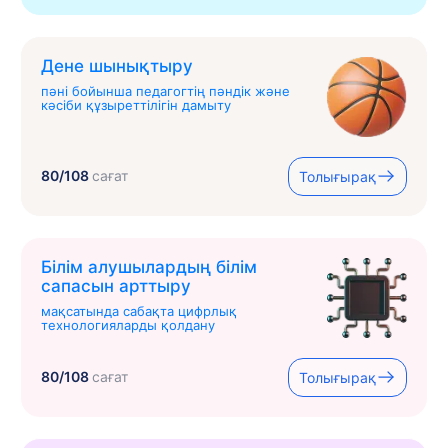
Дене шынықтыру
пәні бойынша педагогтің пәндік және
кәсіби құзыреттілігін дамыту
80/108
сағат
Толығырақ
Білім алушылардың білім
сапасын арттыру
мақсатында сабақта цифрлық
технологияларды қолдану
80/108
сағат
Толығырақ