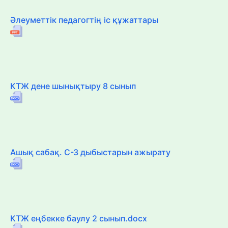
Әлеуметтік педагогтің іс құжаттары
КТЖ дене шынықтыру 8 сынып
Ашық сабақ. С-З дыбыстарын ажырату
КТЖ еңбекке баулу 2 сынып.docx