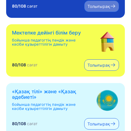
80/108
сағат
Толығырақ
Мектепке дейінгі білім беру
бойынша педагогтің пәндік және
кәсіби құзыреттілігін дамыту
80/108
сағат
Толығырақ
«Қазақ тілі» жəне «Қазақ
əдебиеті»
бойынша педагогтің пәндік және
кәсіби құзыреттілігін дамыту
80/108
сағат
Толығырақ