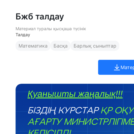
Бжб талдау
Материал туралы қысқаша түсінік
Талдау
Математика
Басқа
Барлық сыныптар
Мате
Қуанышты жаңалық!!!
БІЗДІҢ КУРСТАР
ҚР ОҚУ
АҒАРТУ МИНИСТРЛІГІМ
КЕЛІСІЛДІ.