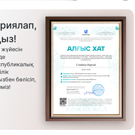
риялап,
ыз!
 жүйесін
де
еспубликалық
лік
бен бөлісіп,
міз!