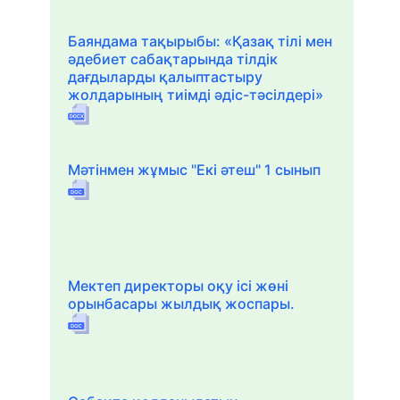
Баяндама тақырыбы: «Қазақ тілі мен
әдебиет сабақтарында тілдік
дағдыларды қалыптастыру
жолдарының тиімді әдіс-тәсілдері»
Мәтінмен жұмыс "Екі әтеш" 1 сынып
Мектеп директоры оқу ісі жөні
орынбасары жылдық жоспары.