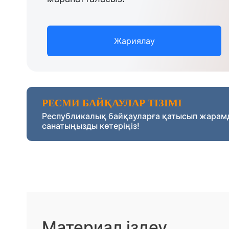
Жариялау
РЕСМИ БАЙҚАУЛАР ТІЗІМІ
Республикалық байқауларға қатысып жарам
санатыңызды көтеріңіз!
Материал іздеу