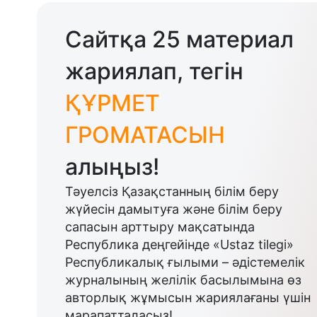
Сайтқа 25 материал
жариялап, тегін
ҚҰРМЕТ
ГРОМАТАСЫН
алыңыз!
Тәуелсіз Қазақстанның білім беру
жүйесін дамытуға және білім беру
сапасын арттыру мақсатында
Республика деңгейінде «Ustaz tilegi»
Республикалық ғылыми – әдістемелік
журналының желілік басылымына өз
авторлық жұмысын жариялағаны үшін
марапатталасыз!