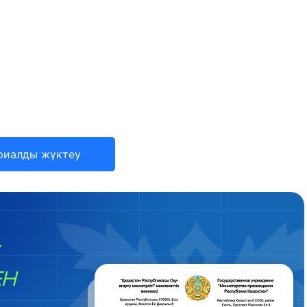
риалды жүктеу
ЕН