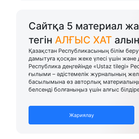
Сайтқа 5 материал жа
тегін
АЛҒЫС ХАТ
алың
Қазақстан Республикасының білім беру
дамытуға қосқан жеке үлесі үшін және 
Республика деңгейінде «Ustaz tilegi» Р
ғылыми – әдістемелік журналының желі
басылымына өз авторлық материалыңыз
белсенді болғаныңыз үшін алғыс білдіре
Жариялау