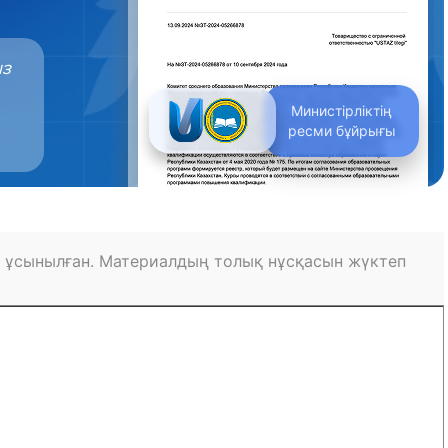
ыз
Министірліктің
ресми бұйрығы
 ұсынылған. Материалдың толық нұсқасын жүктеп