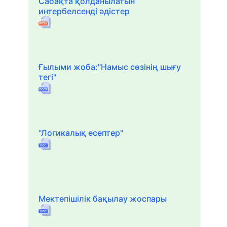
Сабақта қолданылатын
интербелсенді әдістер
Ғылыми жоба:"Намыс сөзінің шығу
тегі"
"Логикалық есептер"
Мектепішілік бақылау жоспары