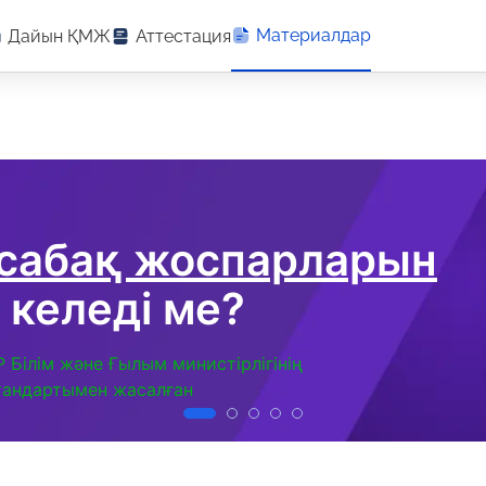
Материалдар
Дайын ҚМЖ
Аттестация
 сабақ жоспарларын
 келеді ме?
Р Білім және Ғылым министірлігінің
тандартымен жасалған