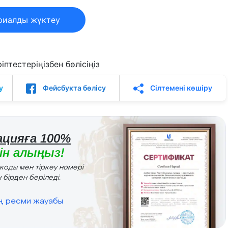
риалды жүктеу
птестеріңізбен бөлісіңіз
у
Фейсбукта бөлісу
Сілтемені көшіру
цияға 100%
н алыңыз!
r коды мен тіркеу номері
 бірден беріледі.
ің ресми жауабы