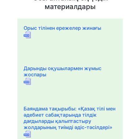
материалдары
Орыс тілінен ережелер жинағы
Дарынды оқушылармен жұмыс
жоспары
Баяндама тақырыбы: «Қазақ тілі мен
әдебиет сабақтарында тілдік
дағдыларды қалыптастыру
жолдарының тиімді әдіс-тәсілдері»