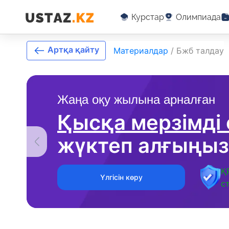
Курстар
Олимпиада
Артқа қайту
Материалдар
/
Бжб талдау
Жаңа оқу жылына арналған
Қысқа мерзімді
жүктеп алғыңыз
Қ
Үлгісін көру
с