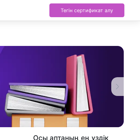
Тегін сертификат алу
Осы аптаның ең үздік