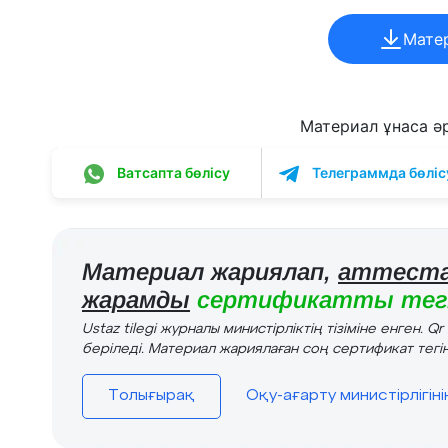
Мате
Материал ұнаса әрі
Ватсапта бөлісу
Телеграммда бөліс
Материал жариялап,
аттеста
жарамды
сертификатты тегі
Ustaz tilegi журналы министірліктің тізіміне енген. Q
беріледі. Материал жариялаған соң сертификат тегін
Толығырақ
Оқу-ағарту министірлігін