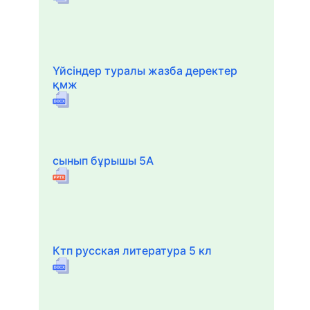
Үйсіндер туралы жазба деректер
қмж
сынып бұрышы 5А
Ктп русская литература 5 кл