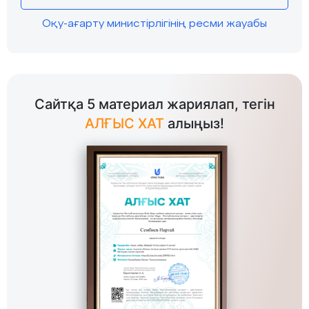
Оқу-ағарту министірлігінің ресми жауабы
Сайтқа 5 материал жариялап, тегін
АЛҒЫС ХАТ
алыңыз!