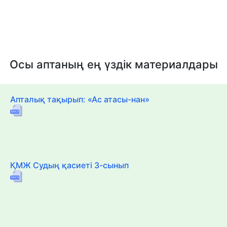
Осы аптаның ең үздік материалдары
Апталық тақырып: «Ас атасы-нан»
ҚМЖ Судың қасиеті 3-сынып