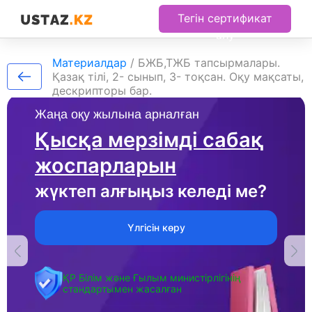
Тегін сертификат
алу
Материалдар
/
БЖБ,ТЖБ тапсырмалары.
Қазақ тілі, 2- сынып, 3- тоқсан. Оқу мақсаты,
дескрипторы бар.
Жаңа оқу жылына арналған
Қысқа мерзімді сабақ
жоспарларын
жүктеп алғыңыз келеді ме?
Үлгісін көру
ҚР Білім және Ғылым министірлігінің
стандартымен жасалған