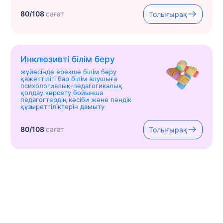
80/108
сағат
Толығырақ
Инклюзивті білім беру
жүйесінде ерекше білім беру
қажеттілігі бар білім алушыға
психологиялық-педагогикалық
қолдау көрсету бойынша
педагогтердің кәсіби және пәндік
құзыреттіліктерін дамыту
80/108
сағат
Толығырақ