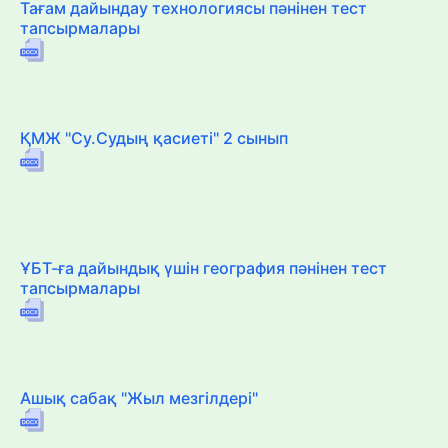
Тағам дайындау технологиясы пәнінен тест
тапсырмалары
ҚМЖ "Су.Судың қасиеті" 2 сынып
ҰБТ-ға дайындық үшін география пәнінен тест
тапсырмалары
Ашық сабақ "Жыл мезгілдері"