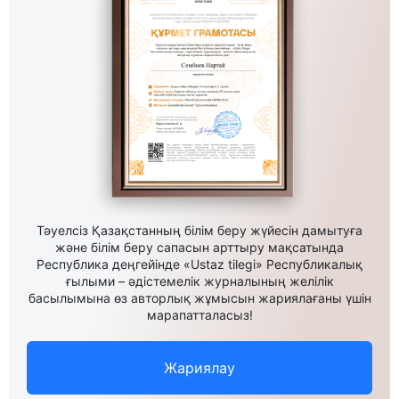
Тәуелсіз Қазақстанның білім беру жүйесін дамытуға
және білім беру сапасын арттыру мақсатында
Республика деңгейінде «Ustaz tilegi» Республикалық
ғылыми – әдістемелік журналының желілік
басылымына өз авторлық жұмысын жариялағаны үшін
марапатталасыз!
Жариялау