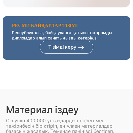
РЕСМИ БАЙҚАУЛАР ТІЗІМІ
Республикалық байқауларға қатысып жарамды
дипломдар алып санатыңызды көтеріңіз!
Тізімді көру
Материал іздеу
Сіз үшін 400 000 ұстаздардың еңбегі мен
тәжірибесін біріктіріп, ең үлкен материалдар
базасын жасадық. Төменде пәніңізді белгілеп,