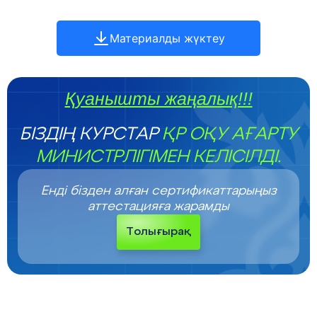
Материалды жүктеу
Қуанышты жаңалық!!!
БІЗДІҢ КУРСТАР
ҚР ОҚУ АҒАРТУ
МИНИСТРЛІГІМЕН КЕЛІСІЛДІ.
Енді бізден алған сертификаттарыңыз
аттестацияға жарамды
Толығырақ