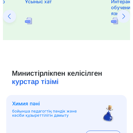
го
Ұсыныс хат
Интерак
обучения
языка и 
Министірлікпен келісілген
курстар тізімі
Химия пәні
бойынша педагогтің пәндік және
кәсіби құзыреттілігін дамыту