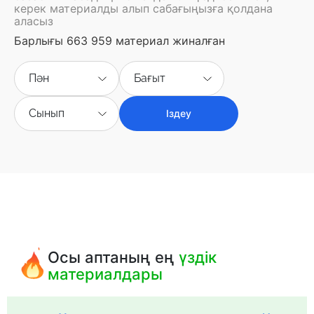
керек материалды алып сабағыңызға қолдана
аласыз
Барлығы 663 959 материал жиналған
Пән
Бағыт
Сынып
Іздеу
Осы аптаның ең
үздік
материалдары