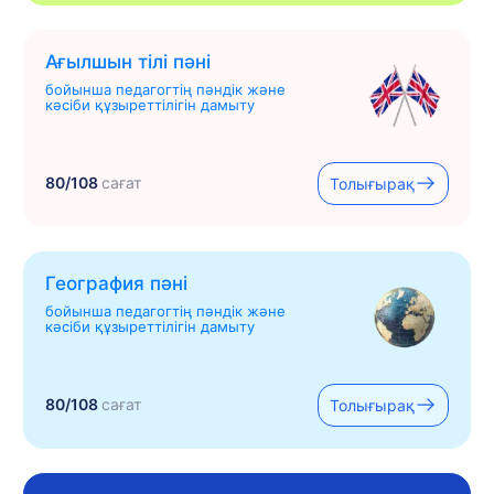
Ағылшын тілі пәні
бойынша педагогтің пәндік және
кәсіби құзыреттілігін дамыту
80/108
сағат
Толығырақ
География пәні
бойынша педагогтің пәндік және
кәсіби құзыреттілігін дамыту
80/108
сағат
Толығырақ