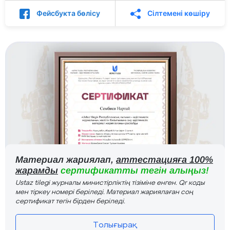
Фейсбукта бөлісу
Сілтемені көшіру
Материал жариялап,
аттестацияға 100%
жарамды
сертификатты тегін алыңыз!
Ustaz tilegi журналы министірліктің тізіміне енген. Qr коды
мен тіркеу номері беріледі. Материал жариялаған соң
сертификат тегін бірден беріледі.
Толығырақ