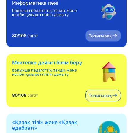
Информатика пәні
бойынша педагогтің пәндік және
кәсіби құзыреттілігін дамыту
80/108
сағат
Толығырақ
Мектепке дейінгі білім беру
бойынша педагогтің пәндік және
кәсіби құзыреттілігін дамыту
80/108
сағат
Толығырақ
«Қазақ тілі» жəне «Қазақ
əдебиеті»