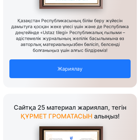
Қазақстан Республикасының білім беру жүйесін
дамытуға қосқан жеке үлесі үшін және де Республика
деңгейінде «Ustaz tilegi» Республикалық ғылыми –
әдістемелік журналының желілік басылымына өз
авторлық материалыңызбен бөлісіп, белсенді
болғаныңыз үшін алғыс білдіреміз!
Жариялау
Сайтқа 25 материал жариялап, тегін
ҚҰРМЕТ ГРОМАТАСЫН
алыңыз!