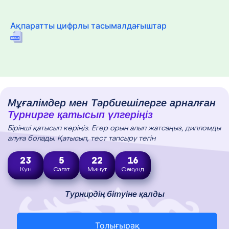
Ақпаратты цифрлы тасымалдағыштар
Мұғалімдер мен Тәрбиешілерге арналған
Турнирге қатысып үлгеріңіз
Бірінші қатысып көріңіз. Егер орын алып жатсаңыз, дипломды
алуға болады. Қатысып, тест тапсыру тегін
23
5
22
15
Күн
Сағат
Минут
Секунд
Турнирдің бітуіне қалды
Толығырақ