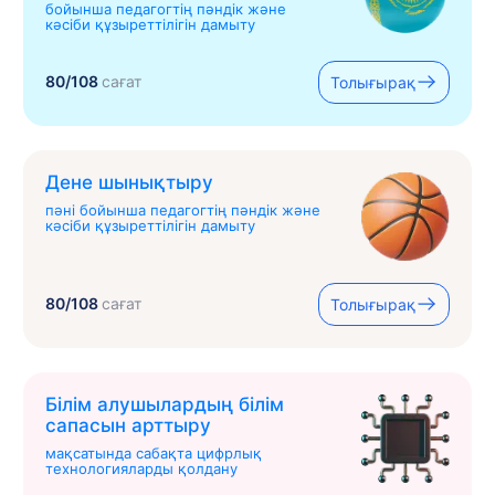
бойынша педагогтің пәндік және
кәсіби құзыреттілігін дамыту
80/108
сағат
Толығырақ
Дене шынықтыру
пәні бойынша педагогтің пәндік және
кәсіби құзыреттілігін дамыту
80/108
сағат
Толығырақ
Білім алушылардың білім
сапасын арттыру
мақсатында сабақта цифрлық
технологияларды қолдану