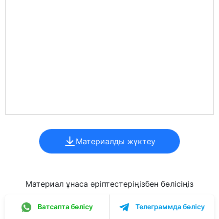
Материалды жүктеу
Материал ұнаса әріптестеріңізбен бөлісіңіз
Ватсапта бөлісу
Телеграммда бөлісу