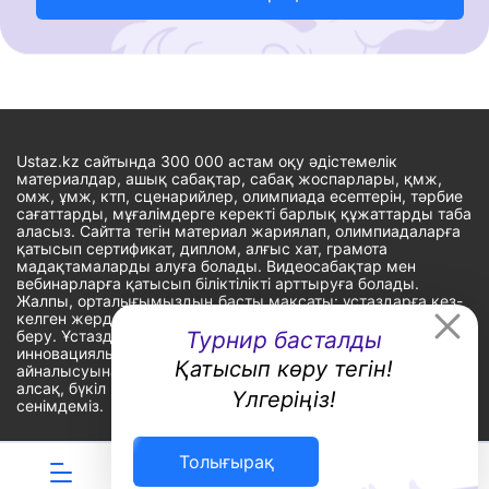
Ustaz.kz сайтында 300 000 астам оқу әдістемелік
материалдар, ашық сабақтар, сабақ жоспарлары, қмж,
омж, ұмж, ктп, сценарийлер, олимпиада есептерін, тәрбие
сағаттарды, мұғалімдерге керекті барлық құжаттарды таба
аласыз. Сайтта тегін материал жариялап, олимпиадаларға
қатысып сертификат, диплом, алғыс хат, грамота
мадақтамаларды алуға болады. Видеосабақтар мен
вебинарларға қатысып біліктілікті арттыруға болады.
Жалпы, орталығымыздың басты мақсаты: ұстаздарға кез-
келген жерде, кез-келген уақытта білім алуына мүмкіндік
беру. Ұстаздардың барлық өзекті мәселелеріне
Турнир басталды
инновациялық шешім тауып, шығармашылық жұмыспен
Қатысып көру тегін!
айналысуына уақыт сыйлау. «Ұстаздарға сапалы білім бере
алсақ, бүкіл Қазақ еліне білім бере аламыз» - деген
Үлгеріңіз!
сенімдеміз.
Толығырақ
Сайт Peaksoft веб-студиясында жасалған - Peaksoft.kz