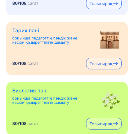
80/108
сағат
Толығырақ
Тарих пәні
бойынша педагогтің пәндік және
кәсіби құзыреттілігін дамыту
80/108
сағат
Толығырақ
Биология пәні
бойынша педагогтің пәндік және
кәсіби құзыреттілігін дамыту
80/108
сағат
Толығырақ