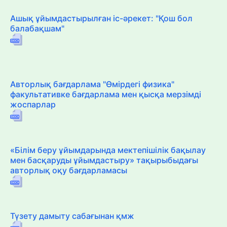
Ашық ұйымдастырылған іс-әрекет: "Қош бол
балабақшам"
Авторлық бағдарлама "Өмірдегі физика"
факультативке бағдарлама мен қысқа мерзімді
жоспарлар
«Білім беру ұйымдарында мектепішілік бақылау
мен басқаруды ұйымдастыру» тақырыбыдағы
авторлық оқу бағдарламасы
Түзету дамыту сабағынан қмж