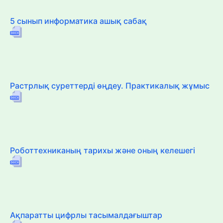
5 сынып информатика ашық сабақ
Растрлық суреттерді өңдеу. Практикалық жұмыс
Роботтехниканың тарихы және оның келешегі
Ақпаратты цифрлы тасымалдағыштар