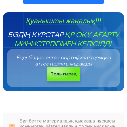
Қуанышты жаңалық!!!
БІЗДІҢ КУРСТАР
ҚР ОҚУ АҒАРТУ
МИНИСТРЛІГІМЕН КЕЛІСІЛДІ.
Енді бізден алған сертификаттарыңыз
аттестацияға жарамды
Толығырақ
Бұл бетте материалдың қысқаша нұсқасы
ұсынылған. Материалдың толық нұсқасын