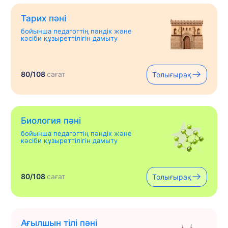
Тарих пәні
бойынша педагогтің пәндік және
кәсіби құзыреттілігін дамыту
80/108
сағат
Толығырақ
Биология пәні
бойынша педагогтің пәндік және
кәсіби құзыреттілігін дамыту
80/108
сағат
Толығырақ
Ағылшын тілі пәні