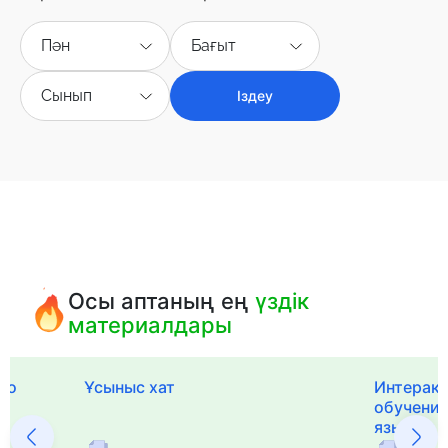
Пән
Бағыт
Сынып
Іздеу
Осы аптаның ең
үздік
материалдары
го
Ұсыныс хат
Интерак
обучения
языка и 