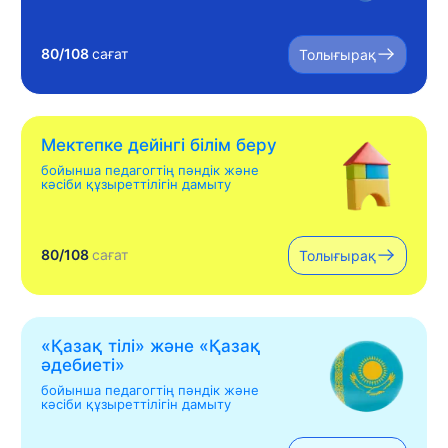
80/108
сағат
Толығырақ
Мектепке дейінгі білім беру
бойынша педагогтің пәндік және
кәсіби құзыреттілігін дамыту
80/108
сағат
Толығырақ
«Қазақ тілі» жəне «Қазақ
əдебиеті»
бойынша педагогтің пәндік және
кәсіби құзыреттілігін дамыту