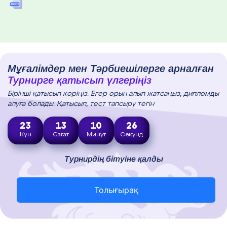
Мұғалімдер мен Тәрбиешілерге арналған
Турнирге қатысып үлгеріңіз
Бірінші қатысып көріңіз. Егер орын алып жатсаңыз, дипломды
алуға болады. Қатысып, тест тапсыру тегін
23
13
10
25
Күн
Сағат
Минут
Секунд
Турнирдің бітуіне қалды
Толығырақ