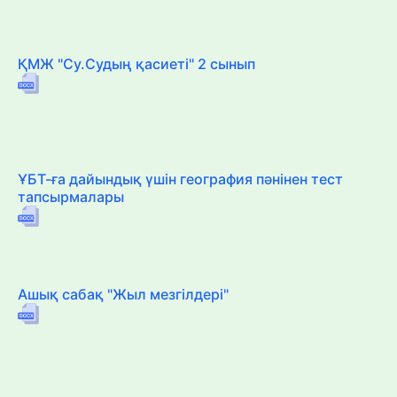
ҚМЖ "Су.Судың қасиеті" 2 сынып
ҰБТ-ға дайындық үшін география пәнінен тест
тапсырмалары
Ашық сабақ "Жыл мезгілдері"