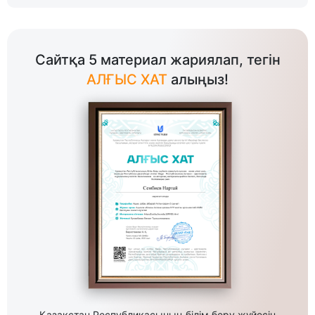
Сайтқа 5 материал жариялап, тегін
АЛҒЫС ХАТ
алыңыз!
Қазақстан Республикасының білім беру жүйесін