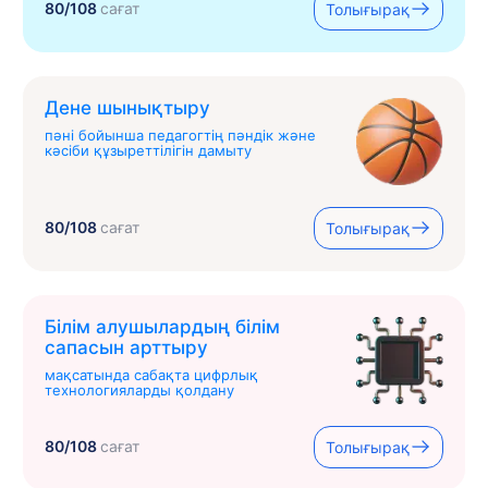
80/108
сағат
Толығырақ
Дене шынықтыру
пәні бойынша педагогтің пәндік және
кәсіби құзыреттілігін дамыту
80/108
сағат
Толығырақ
Білім алушылардың білім
сапасын арттыру
мақсатында сабақта цифрлық
технологияларды қолдану
80/108
сағат
Толығырақ