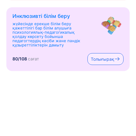
Инклюзивті білім беру
жүйесінде ерекше білім беру
қажеттілігі бар білім алушыға
психологиялық-педагогикалық
қолдау көрсету бойынша
педагогтердің кәсіби және пәндік
құзыреттіліктерін дамыту
80/108
сағат
Толығырақ