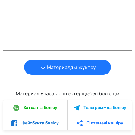
Материалды жүктеу
Материал ұнаса әріптестеріңізбен бөлісіңіз
Ватсапта бөлісу
Телеграммда бөлісу
Фейсбукта бөлісу
Сілтемені көшіру