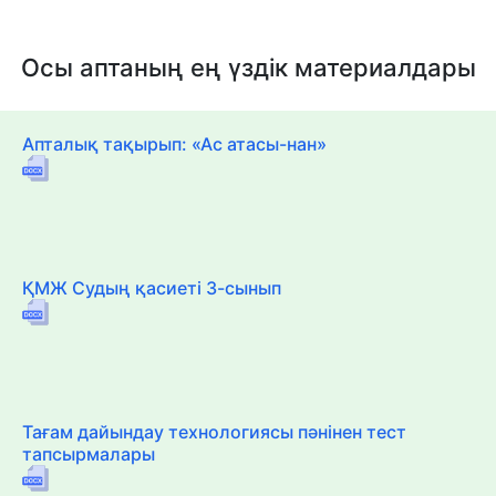
Осы аптаның ең үздік материалдары
Апталық тақырып: «Ас атасы-нан»
ҚМЖ Судың қасиеті 3-сынып
Тағам дайындау технологиясы пәнінен тест
тапсырмалары