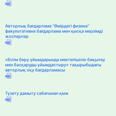
Авторлық бағдарлама "Өмірдегі физика"
факультативке бағдарлама мен қысқа мерзімді
жоспарлар
«Білім беру ұйымдарында мектепішілік бақылау
мен басқаруды ұйымдастыру» тақырыбыдағы
авторлық оқу бағдарламасы
Түзету дамыту сабағынан қмж