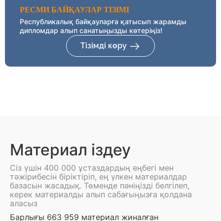
РЕСМИ БАЙҚАУЛАР ТІЗІМІ
Республикалық байқауларға қатысып жарамды
дипломдар алып санатыңызды көтеріңіз!
Тізімді көру
Материал іздеу
Сіз үшін 400 000 ұстаздардың еңбегі мен
тәжірибесін біріктіріп, ең үлкен материалдар
базасын жасадық. Төменде пәніңізді белгілеп,
керек материалды алып сабағыңызға қолдана
аласыз
Барлығы 663 959 материал жиналған