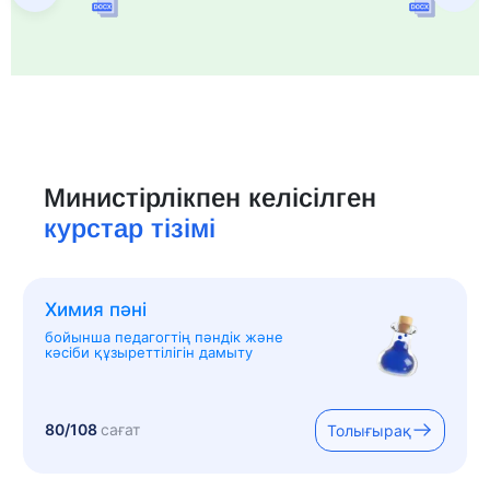
Министірлікпен келісілген
курстар тізімі
Химия пәні
бойынша педагогтің пәндік және
кәсіби құзыреттілігін дамыту
80/108
сағат
Толығырақ