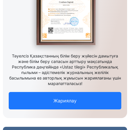
Тәуелсіз Қазақстанның білім беру жүйесін дамытуға
және білім беру сапасын арттыру мақсатында
Республика деңгейінде «Ustaz tilegi» Республикалық
ғылыми – әдістемелік журналының желілік
басылымына өз авторлық жұмысын жариялағаны үшін
марапатталасыз!
Жариялау