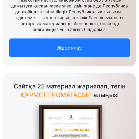
дамытуға қосқан жеке үлесі үшін және де Республика
деңгейінде «Ustaz tilegi» Республикалық ғылыми –
әдістемелік журналының желілік басылымына өз
авторлық материалыңызбен бөлісіп, белсенді
болғаныңыз үшін алғыс білдіреміз!
Жариялау
Сайтқа 25 материал жариялап, тегін
ҚҰРМЕТ ГРОМАТАСЫН
алыңыз!