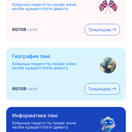
бойынша педагогтің пәндік және
кәсіби құзыреттілігін дамыту
80/108
сағат
Толығырақ
География пәні
бойынша педагогтің пәндік және
кәсіби құзыреттілігін дамыту
80/108
сағат
Толығырақ
Информатика пәні
бойынша педагогтің пәндік және
кәсіби құзыреттілігін дамыту