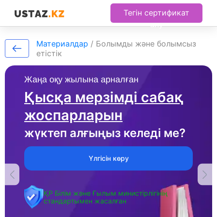
Тегін сертификат
алу
Материалдар
/
Болымды және болымсыз
етістік
Жаңа оқу жылына арналған
Қысқа мерзімді сабақ
жоспарларын
жүктеп алғыңыз келеді ме?
Үлгісін көру
ҚР Білім және Ғылым министірлігінің
стандартымен жасалған