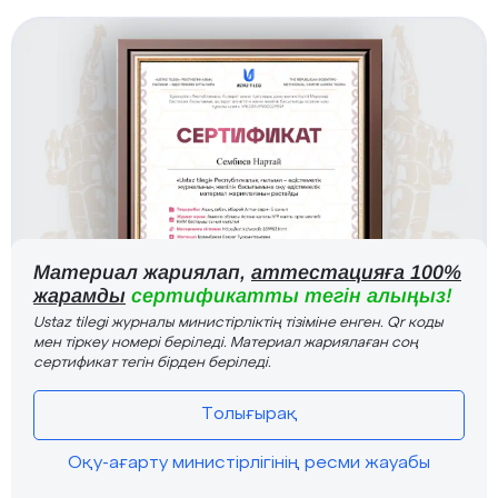
Материал жариялап,
аттестацияға 100%
жарамды
сертификатты тегін алыңыз!
Ustaz tilegi журналы министірліктің тізіміне енген. Qr коды
мен тіркеу номері беріледі. Материал жариялаған соң
сертификат тегін бірден беріледі.
Толығырақ
Оқу-ағарту министірлігінің ресми жауабы