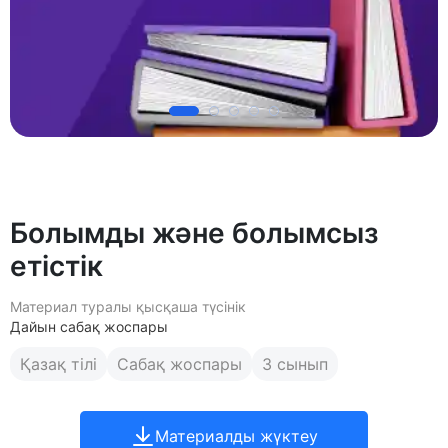
Болымды және болымсыз
етістік
Материал туралы қысқаша түсінік
Дайын сабақ жоспары
Қазақ тілі
Сабақ жоспары
3 сынып
Материалды жүктеу