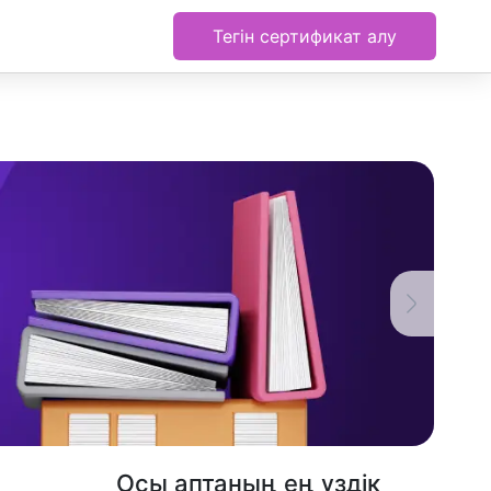
Тегін сертификат алу
Осы аптаның ең үздік