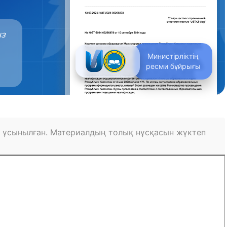
ыз
Министірліктің
ресми бұйрығы
 ұсынылған. Материалдың толық нұсқасын жүктеп