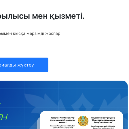
ылысы мен қызметі.
ымен қысқа мерзімді жоспар
риалды жүктеу
ЕН