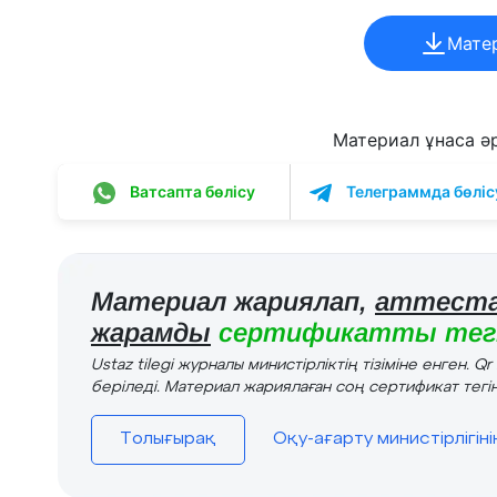
Мате
Материал ұнаса әрі
Ватсапта бөлісу
Телеграммда бөліс
Материал жариялап,
аттеста
жарамды
сертификатты тегі
Ustaz tilegi журналы министірліктің тізіміне енген. Q
беріледі. Материал жариялаған соң сертификат тегін
Толығырақ
Оқу-ағарту министірлігін