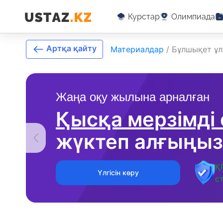
Курстар
Олимпиада
Артқа қайту
Материалдар
/
Бұлшықет ұл
Жаңа оқу жылына арналған
Қысқа мерзімді
жүктеп алғыңыз
Қ
Үлгісін көру
с