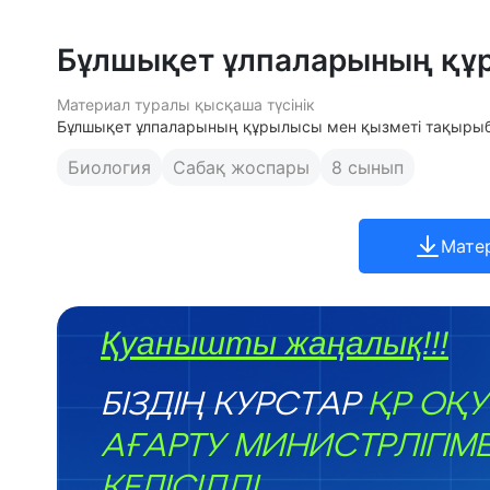
Бұлшықет ұлпаларының құр
Материал туралы қысқаша түсінік
Бұлшықет ұлпаларының құрылысы мен қызметі тақырыб
Биология
Сабақ жоспары
8 сынып
Мате
Қуанышты жаңалық!!!
БІЗДІҢ КУРСТАР
ҚР ОҚУ
АҒАРТУ МИНИСТРЛІГІМ
КЕЛІСІЛДІ.