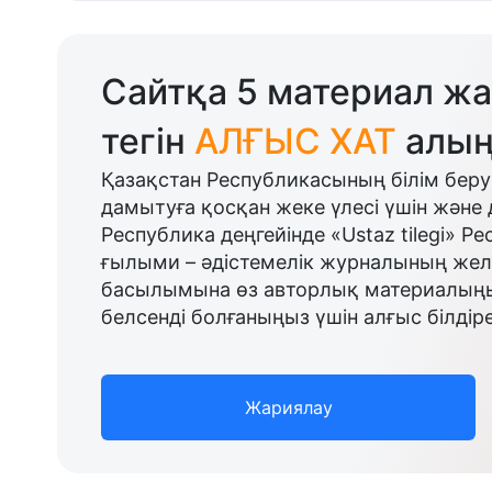
Сайтқа 5 материал жа
тегін
АЛҒЫС ХАТ
алың
Қазақстан Республикасының білім беру
дамытуға қосқан жеке үлесі үшін және 
Республика деңгейінде «Ustaz tilegi» Р
ғылыми – әдістемелік журналының желі
басылымына өз авторлық материалыңыз
белсенді болғаныңыз үшін алғыс білдіре
Жариялау