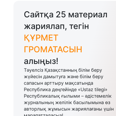
Сайтқа 25 материал
жариялап, тегін
ҚҰРМЕТ
ГРОМАТАСЫН
алыңыз!
Тәуелсіз Қазақстанның білім беру
жүйесін дамытуға және білім беру
сапасын арттыру мақсатында
Республика деңгейінде «Ustaz tilegi»
Республикалық ғылыми – әдістемелік
журналының желілік басылымына өз
авторлық жұмысын жариялағаны үшін
марапатталасыз!