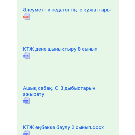
Әлеуметтік педагогтің іс құжаттары
КТЖ дене шынықтыру 8 сынып
Ашық сабақ. С-З дыбыстарын
ажырату
КТЖ еңбекке баулу 2 сынып.docx