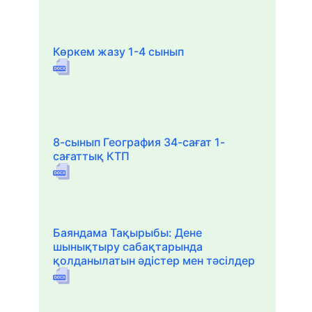
Көркем жазу 1-4 сынып
8-сынып География 34-сағат 1-
сағаттық КТП
Баяндама Тақырыбы: Дене
шынықтыру сабақтарында
қолданылатын әдістер мен тәсілдер