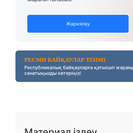
Жариялау
РЕСМИ БАЙҚАУЛАР ТІЗІМІ
Республикалық байқауларға қатысып жарам
санатыңызды көтеріңіз!
Материал іздеу