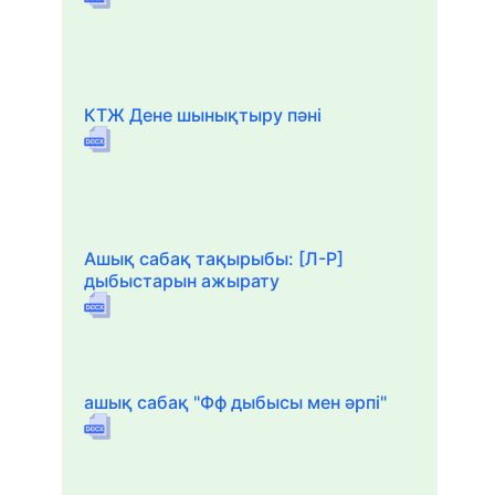
КТЖ Дене шынықтыру пәні
Ашық сабақ тақырыбы: [Л-Р]
дыбыстарын ажырату
ашық сабақ "Фф дыбысы мен әрпі"