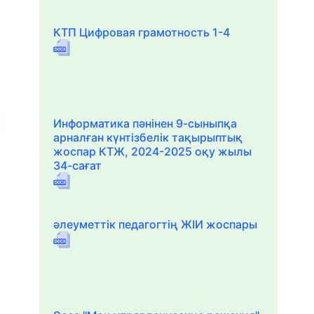
КТП Цифровая грамотность 1-4
Информатика пәнінен 9-сыныпқа
арналған күнтізбелік тақырыптық
жоспар КТЖ, 2024-2025 оқу жылы
34-сағат
әлеуметтік педагогтің ЖІИ жоспары