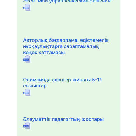
Эссе "Мои управленческие решения"
Авторлық бағдарлама, әдістемелік
нұсқаулықтарға сараптамалық
кеңес хаттамасы
Олимпияда есептер жинағы 5-11
сыныптар
Әлеуметтік педагогтың жоспары