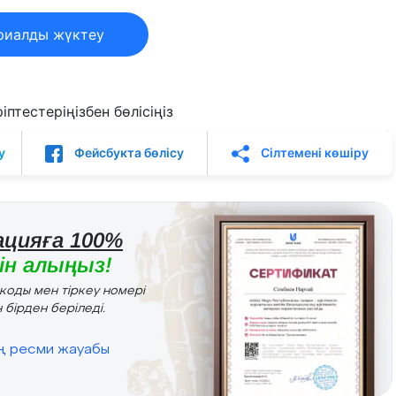
риалды жүктеу
птестеріңізбен бөлісіңіз
у
Фейсбукта бөлісу
Сілтемені көшіру
цияға 100%
н алыңыз!
r коды мен тіркеу номері
 бірден беріледі.
ің ресми жауабы