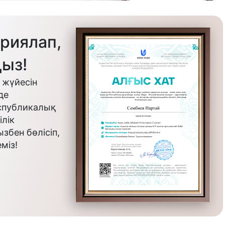
риялап,
ыз!
 жүйесін
де
еспубликалық
лік
бен бөлісіп,
міз!