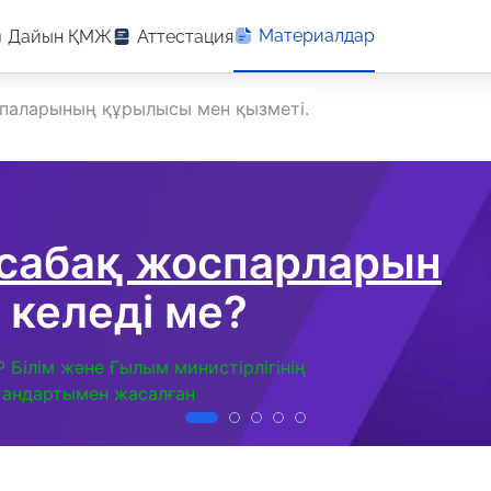
Материалдар
Дайын ҚМЖ
Аттестация
паларының құрылысы мен қызметі.
 сабақ жоспарларын
 келеді ме?
Р Білім және Ғылым министірлігінің
тандартымен жасалған