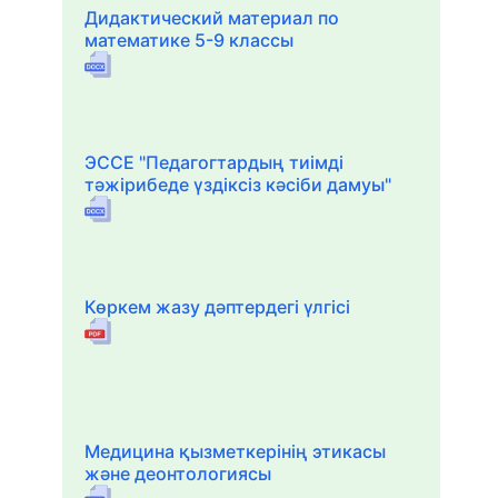
Дидактический материал по
математике 5-9 классы
ЭССЕ "Педагогтардың тиімді
тәжірибеде үздіксіз кәсіби дамуы"
Көркем жазу дәптердегі үлгісі
Медицина қызметкерінің этикасы
және деонтологиясы