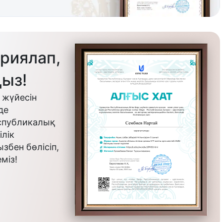
риялап,
ыз!
 жүйесін
де
еспубликалық
лік
бен бөлісіп,
міз!