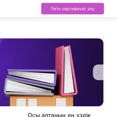
Тегін сертификат алу
Осы аптаның ең үздік