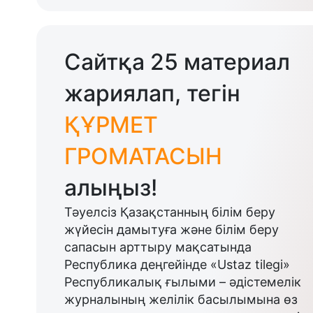
Сайтқа 25 материал
жариялап, тегін
ҚҰРМЕТ
ГРОМАТАСЫН
алыңыз!
Тәуелсіз Қазақстанның білім беру
жүйесін дамытуға және білім беру
сапасын арттыру мақсатында
Республика деңгейінде «Ustaz tilegi»
Республикалық ғылыми – әдістемелік
журналының желілік басылымына өз