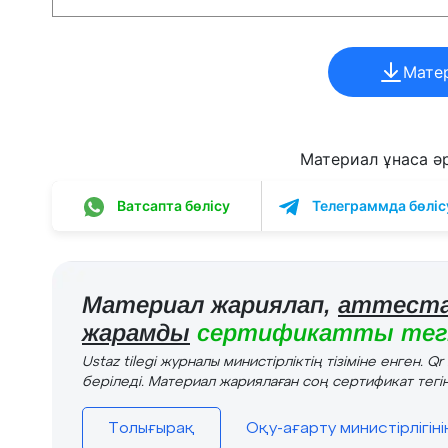
Мате
Материал ұнаса әрі
Ватсапта бөлісу
Телеграммда бөліс
Материал жариялап,
аттеста
жарамды
сертификатты тегі
Ustaz tilegi журналы министірліктің тізіміне енген. Q
беріледі. Материал жариялаған соң сертификат тегін
Толығырақ
Оқу-ағарту министірлігін