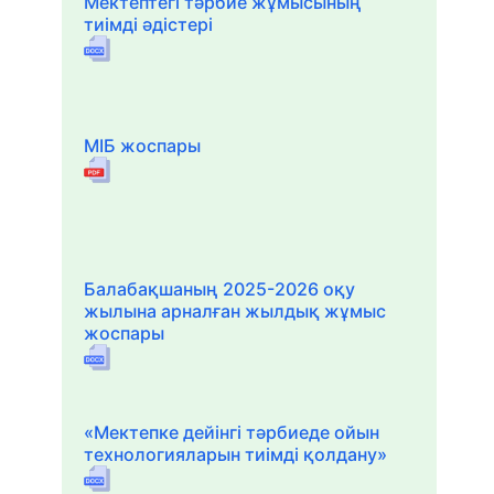
Мектептегі тәрбие жұмысының
тиімді әдістері
МІБ жоспары
Балабақшаның 2025-2026 оқу
жылына арналған жылдық жұмыс
жоспары
«Мектепке дейінгі тәрбиеде ойын
технологияларын тиімді қолдану»