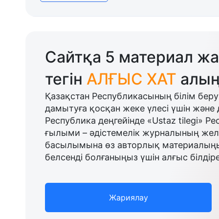
Сайтқа 5 материал жа
тегін
АЛҒЫС ХАТ
алың
Қазақстан Республикасының білім беру
дамытуға қосқан жеке үлесі үшін және 
Республика деңгейінде «Ustaz tilegi» Р
ғылыми – әдістемелік журналының желі
басылымына өз авторлық материалыңыз
белсенді болғаныңыз үшін алғыс білдіре
Жариялау