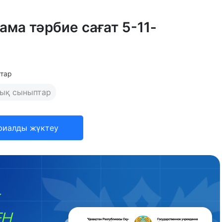
ама тәрбие сағат 5-11-
птар
ық сыныптар
риалды жүктеу
ЕН