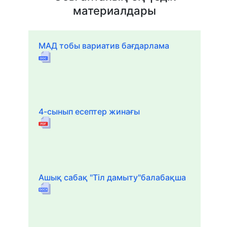
материалдары
МАД тобы вариатив бағдарлама
4-сынып есептер жинағы
Ашық сабақ "Тіл дамыту"балабақша