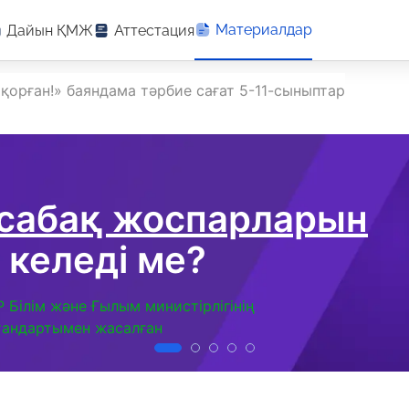
Материалдар
Дайын ҚМЖ
Аттестация
 қорған!» баяндама тәрбие сағат 5-11-сыныптар
 сабақ жоспарларын
 келеді ме?
Р Білім және Ғылым министірлігінің
тандартымен жасалған