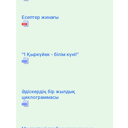
Есептер жинағы
"1 Қыркүйек - білім күні!"
Әдіскердің бір жылдық
циклограммасы