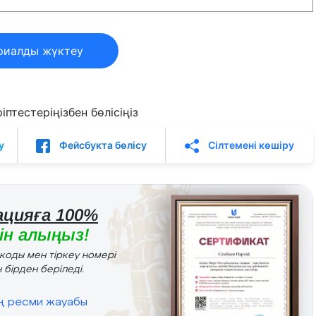
риалды жүктеу
птестеріңізбен бөлісіңіз
у
Фейсбукта бөлісу
Сілтемені көшіру
цияға 100%
н алыңыз!
r коды мен тіркеу номері
 бірден беріледі.
ің ресми жауабы