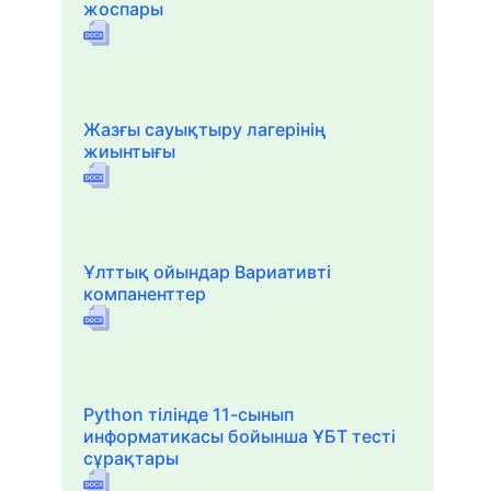
жоспары
Жазғы сауықтыру лагерінің
жиынтығы
Ұлттық ойындар Вариативті
компаненттер
Python тілінде 11-сынып
информатикасы бойынша ҰБТ тесті
сұрақтары