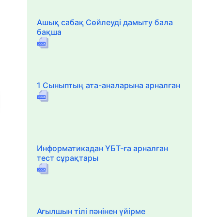
Ашық сабақ Сөйлеуді дамыту бала
бақша
1 Сыныптың ата-аналарына арналған
Информатикадан ҰБТ-ға арналған
тест сұрақтары
Ағылшын тілі пәнінен үйірме