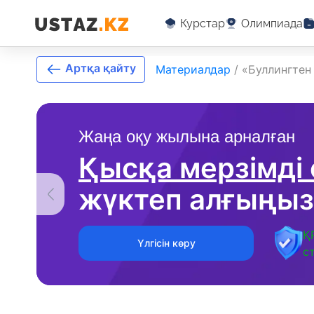
Курстар
Олимпиада
Артқа қайту
Материалдар
/
«Буллингтен
Жаңа оқу жылына арналған
Қысқа мерзімді
жүктеп алғыңыз
Қ
Үлгісін көру
с