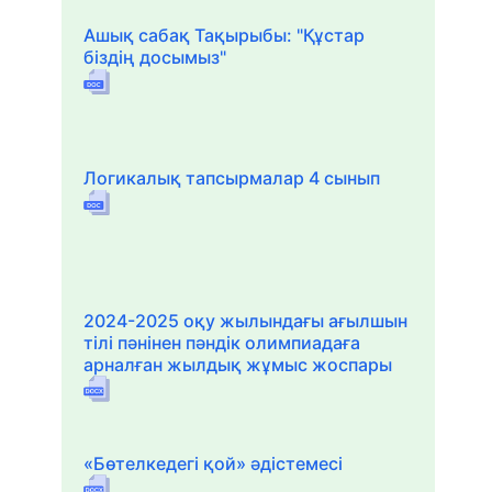
Ашық сабақ Тақырыбы: "Құстар
біздің досымыз"
Логикалық тапсырмалар 4 сынып
2024-2025 оқу жылындағы ағылшын
тілі пәнінен пәндік олимпиадаға
арналған жылдық жұмыс жоспары
«Бөтелкедегі қой» әдістемесі