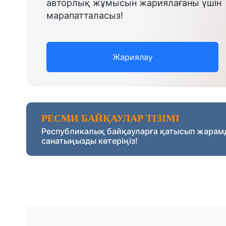
авторлық жұмысын жариялағаны үшін
марапатталасыз!
Жариялау
РЕСМИ БАЙҚАУЛАР ТІЗІМІ
Республикалық байқауларға қатысып жарам
санатыңызды көтеріңіз!