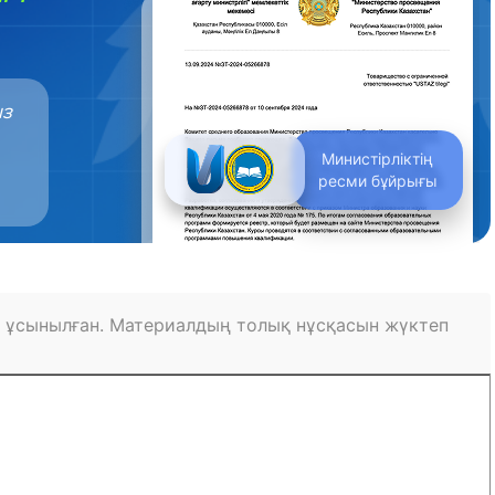
ыз
Министірліктің
ресми бұйрығы
 ұсынылған. Материалдың толық нұсқасын жүктеп