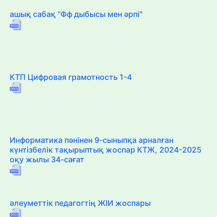
ашық сабақ "Фф дыбысы мен әрпі"
КТП Цифровая грамотность 1-4
Информатика пәнінен 9-сыныпқа арналған
күнтізбелік тақырыптық жоспар КТЖ, 2024-2025
оқу жылы 34-сағат
әлеуметтік педагогтің ЖІИ жоспары