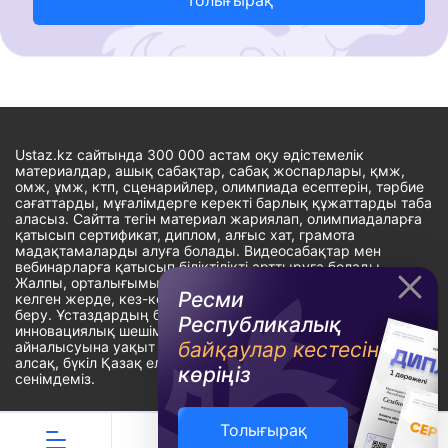
Ustaz.kz сайтында 300 000 астам оқу әдістемелік
материалдар, ашық сабақтар, сабақ жоспарлары, қмж,
омж, ұмж, ктп, сценарийлер, олимпиада есептерін, тәрбие
сағаттарды, мұғалімдерге керекті барлық құжаттарды таба
аласыз. Сайтта тегін материал жариялап, олимпиадаларға
қатысып сертификат, диплом, алғыс хат, грамота
мадақтамаларды алуға болады. Видеосабақтар мен
вебинарларға қатысып біліктілікті арттыруға болады.
Жалпы, орталығымыздың басты мақсаты: ұстаздарға кез-
Ресми
келген жерде, кез-келген уақытта білім алуына мүмкіндік
беру. Ұстаздардың барлық өзекті мәселелеріне
Республикалық
инновациялық шешім тауып, шығармашылық жұмыспен
байқаулар кестесін
айналысуына уақыт сыйлау. «Ұстаздарға сапалы білім бере
алсақ, бүкіл Қазақ еліне білім бере аламыз» - деген
көріңіз
сенімдеміз.
Толығырақ