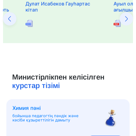
Дулат Исабеков Гауһартас
Ауыл оли
ерть
кітап
ағылшын 
Министірлікпен келісілген
курстар тізімі
Химия пәні
бойынша педагогтің пәндік және
кәсіби құзыреттілігін дамыту