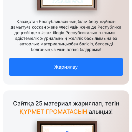
Қазақстан Республикасының білім беру жүйесін
дамытуға қосқан жеке үлесі үшін және де Республика
деңгейінде «Ustaz tilegi» Республикалық ғылыми –
әдістемелік журналының желілік басылымына өз
авторлық материалыңызбен бөлісіп, белсенді
болғаныңыз үшін алғыс білдіреміз!
Жариялау
Сайтқа 25 материал жариялап, тегін
ҚҰРМЕТ ГРОМАТАСЫН
алыңыз!