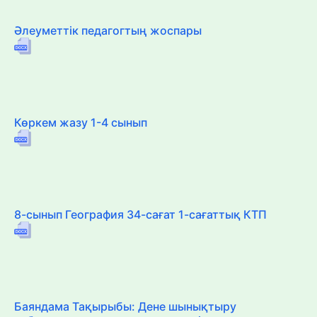
Әлеуметтік педагогтың жоспары
Көркем жазу 1-4 сынып
8-сынып География 34-сағат 1-сағаттық КТП
Баяндама Тақырыбы: Дене шынықтыру