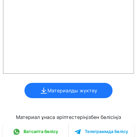
Материалды жүктеу
Материал ұнаса әріптестеріңізбен бөлісіңіз
Ватсапта бөлісу
Телеграммда бөлісу