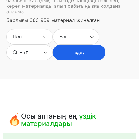
базасын жасадық. Төменде пәніңізді белгілеп,
керек материалды алып сабағыңызға қолдана
аласыз
Барлығы 663 959 материал жиналған
Пән
Бағыт
Сынып
Іздеу
Осы аптаның ең
үздік
материалдары