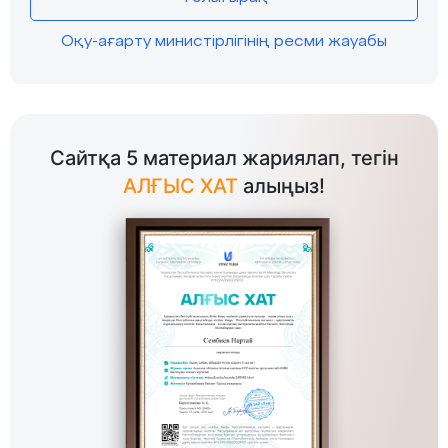
Оқу-ағарту министірлігінің ресми жауабы
Сайтқа 5 материал жариялап, тегін
АЛҒЫС ХАТ
алыңыз!