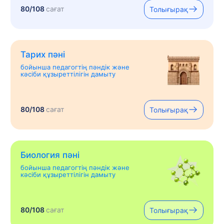
80/108
сағат
Толығырақ
Тарих пәні
бойынша педагогтің пәндік және
кәсіби құзыреттілігін дамыту
80/108
сағат
Толығырақ
Биология пәні
бойынша педагогтің пәндік және
кәсіби құзыреттілігін дамыту
80/108
сағат
Толығырақ