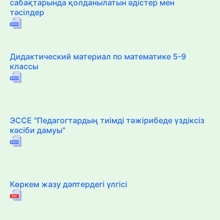
сабақтарында қолданылатын әдістер мен
тәсілдер
Дидактический материал по математике 5-9
классы
ЭССЕ "Педагогтардың тиімді тәжірибеде үздіксіз
кәсіби дамуы"
Көркем жазу дәптердегі үлгісі