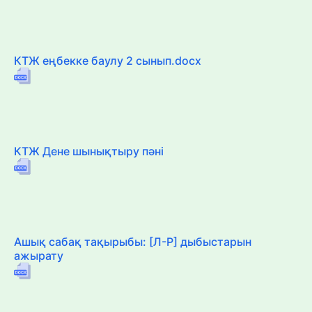
КТЖ еңбекке баулу 2 сынып.docx
КТЖ Дене шынықтыру пәні
Ашық сабақ тақырыбы: [Л-Р] дыбыстарын
ажырату