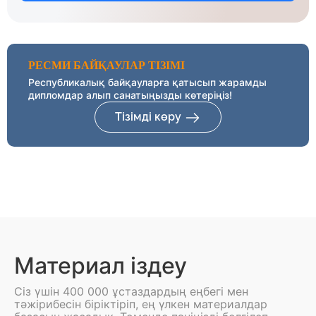
РЕСМИ БАЙҚАУЛАР ТІЗІМІ
Республикалық байқауларға қатысып жарамды
дипломдар алып санатыңызды көтеріңіз!
Тізімді көру
Материал іздеу
Сіз үшін 400 000 ұстаздардың еңбегі мен
тәжірибесін біріктіріп, ең үлкен материалдар