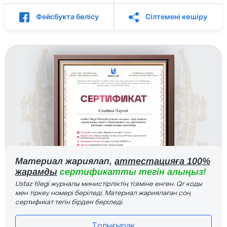
Фейсбукта бөлісу
Сілтемені көшіру
Материал жариялап,
аттестацияға 100%
жарамды
сертификатты тегін алыңыз!
Ustaz tilegi журналы министірліктің тізіміне енген. Qr коды
мен тіркеу номері беріледі. Материал жариялаған соң
сертификат тегін бірден беріледі.
Толығырақ