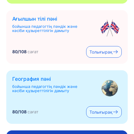
Ағылшын тілі пәні
бойынша педагогтің пәндік және
кәсіби құзыреттілігін дамыту
80/108
сағат
Толығырақ
География пәні
бойынша педагогтің пәндік және
кәсіби құзыреттілігін дамыту
80/108
сағат
Толығырақ