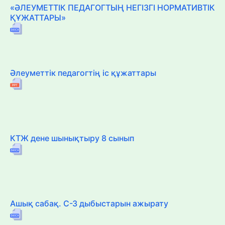
«ӘЛЕУМЕТТІК ПЕДАГОГТЫҢ НЕГІЗГІ НОРМАТИВТІК
ҚҰЖАТТАРЫ»
Әлеуметтік педагогтің іс құжаттары
КТЖ дене шынықтыру 8 сынып
Ашық сабақ. С-З дыбыстарын ажырату