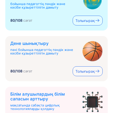
бойынша педагогтің пәндік және
кәсіби құзыреттілігін дамыту
80/108
сағат
Толығырақ
Дене шынықтыру
пәні бойынша педагогтің пәндік және
кәсіби құзыреттілігін дамыту
80/108
сағат
Толығырақ
Білім алушылардың білім
сапасын арттыру
мақсатында сабақта цифрлық
технологияларды қолдану