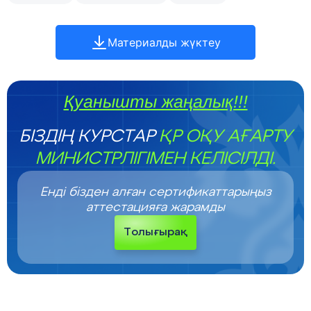
Материалды жүктеу
Қуанышты жаңалық!!!
БІЗДІҢ КУРСТАР
ҚР ОҚУ АҒАРТУ
МИНИСТРЛІГІМЕН КЕЛІСІЛДІ.
Енді бізден алған сертификаттарыңыз
аттестацияға жарамды
Толығырақ