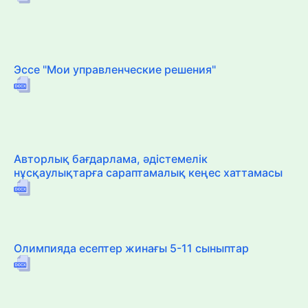
Эссе "Мои управленческие решения"
Авторлық бағдарлама, әдістемелік
нұсқаулықтарға сараптамалық кеңес хаттамасы
Олимпияда есептер жинағы 5-11 сыныптар