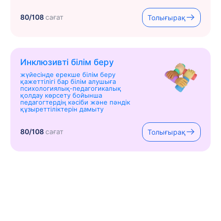
80/108
сағат
Толығырақ
Инклюзивті білім беру
жүйесінде ерекше білім беру
қажеттілігі бар білім алушыға
психологиялық-педагогикалық
қолдау көрсету бойынша
педагогтердің кәсіби және пәндік
құзыреттіліктерін дамыту
80/108
сағат
Толығырақ