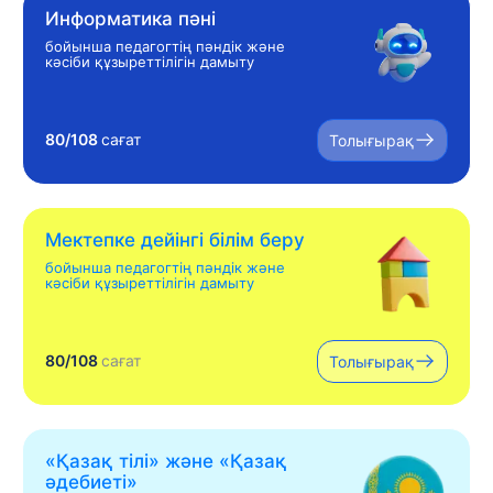
Информатика пәні
бойынша педагогтің пәндік және
кәсіби құзыреттілігін дамыту
80/108
сағат
Толығырақ
Мектепке дейінгі білім беру
бойынша педагогтің пәндік және
кәсіби құзыреттілігін дамыту
80/108
сағат
Толығырақ
«Қазақ тілі» жəне «Қазақ
əдебиеті»