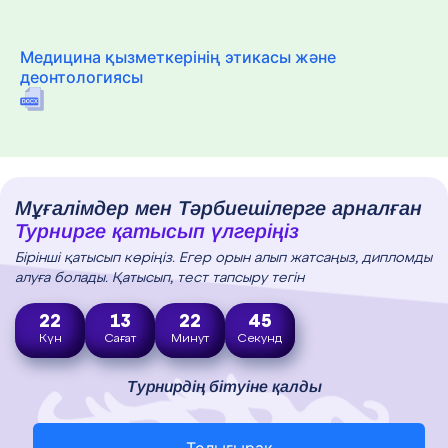
Медицина қызметкерінің этикасы және
деонтологиясы
Мұғалімдер мен Тәрбиешілерге арналған
Турнирге қатысып үлгеріңіз
Бірінші қатысып көріңіз. Егер орын алып жатсаңыз, дипломды
алуға болады. Қатысып, тест тапсыру тегін
22
13
22
44
Күн
Сағат
Минут
Секунд
Турнирдің бітуіне қалды
Толығырақ