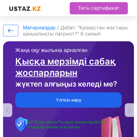
Тегін сертификат
алу
Материалдар
/
Дебат: "Қазақстан жастары
қаншалықты патриот?" 6 сынып
Жаңа оқу жылына арналған
Қысқа мерзімді сабақ
жоспарларын
жүктеп алғыңыз келеді ме?
Үлгісін көру
ҚР Білім және Ғылым министірлігінің
стандартымен жасалған