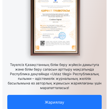
Тәуелсіз Қазақстанның білім беру жүйесін дамытуға
және білім беру сапасын арттыру мақсатында
Республика деңгейінде «Ustaz tilegi» Республикалық
ғылыми – әдістемелік журналының желілік
басылымына өз авторлық жұмысын жариялағаны үшін
марапатталасыз!
Жариялау