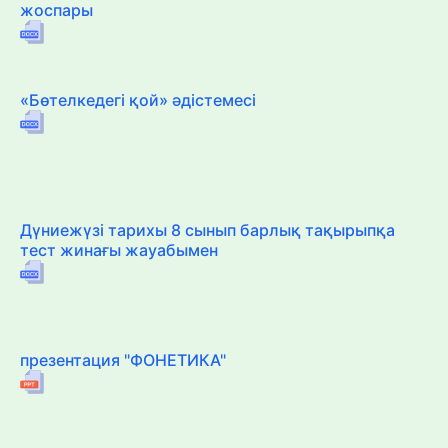
жоспары
«Бөтелкедегі қой» әдістемесі
Дүниежүзі тарихы 8 сынып барлық тақырыпқа
тест жинағы жауабымен
презентация "ФОНЕТИКА"