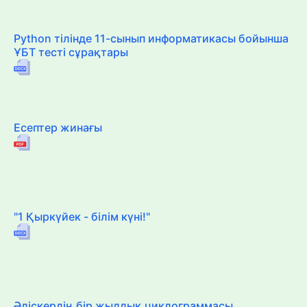
Python тілінде 11-сынып информатикасы бойынша
ҰБТ тесті сұрақтары
Есептер жинағы
"1 Қыркүйек - білім күні!"
Әдіскердің бір жылдық циклограммасы