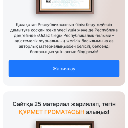
Қазақстан Республикасының білім беру жүйесін
дамытуға қосқан жеке үлесі үшін және де Республика
деңгейінде «Ustaz tilegi» Республикалық ғылыми –
әдістемелік журналының желілік басылымына өз
авторлық материалыңызбен бөлісіп, белсенді
болғаныңыз үшін алғыс білдіреміз!
Жариялау
Сайтқа 25 материал жариялап, тегін
ҚҰРМЕТ ГРОМАТАСЫН
алыңыз!