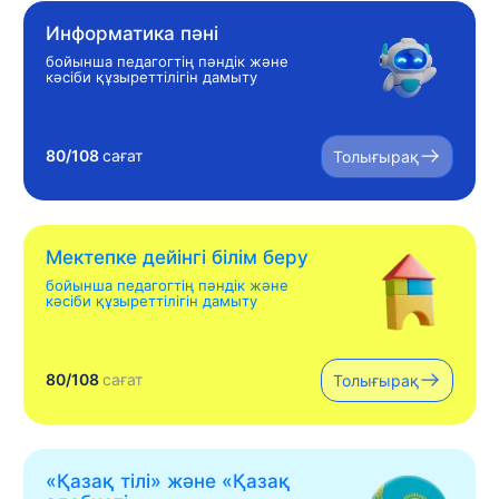
Информатика пәні
бойынша педагогтің пәндік және
кәсіби құзыреттілігін дамыту
80/108
сағат
Толығырақ
Мектепке дейінгі білім беру
бойынша педагогтің пәндік және
кәсіби құзыреттілігін дамыту
80/108
сағат
Толығырақ
«Қазақ тілі» жəне «Қазақ