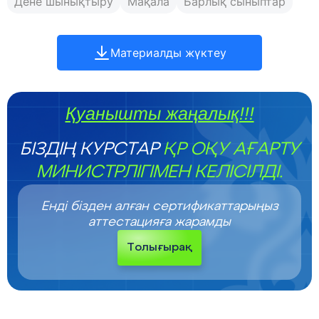
Дене шынықтыру
Мақала
Барлық сыныптар
Материалды жүктеу
Қуанышты жаңалық!!!
БІЗДІҢ КУРСТАР
ҚР ОҚУ АҒАРТУ
МИНИСТРЛІГІМЕН КЕЛІСІЛДІ.
Енді бізден алған сертификаттарыңыз
аттестацияға жарамды
Толығырақ