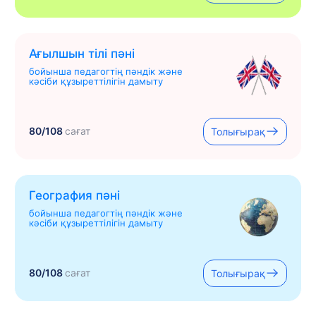
Ағылшын тілі пәні
бойынша педагогтің пәндік және
кәсіби құзыреттілігін дамыту
80/108
сағат
Толығырақ
География пәні
бойынша педагогтің пәндік және
кәсіби құзыреттілігін дамыту
80/108
сағат
Толығырақ