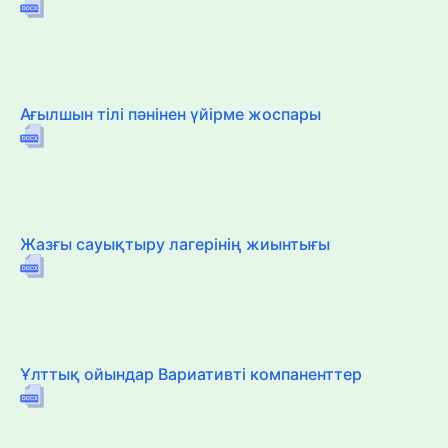
Ағылшын тілі пәнінен үйірме жоспары
Жазғы сауықтыру лагерінің жиынтығы
Ұлттық ойындар Вариативті компаненттер