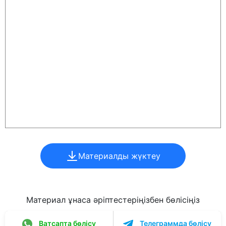
Материалды жүктеу
Материал ұнаса әріптестеріңізбен бөлісіңіз
Ватсапта бөлісу
Телеграммда бөлісу