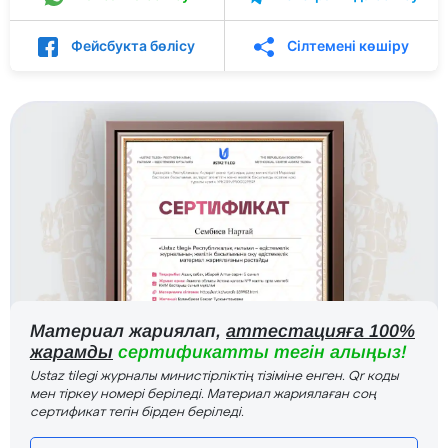
Фейсбукта бөлісу
Сілтемені көшіру
Материал жариялап,
аттестацияға 100%
жарамды
сертификатты тегін алыңыз!
Ustaz tilegi журналы министірліктің тізіміне енген. Qr коды
мен тіркеу номері беріледі. Материал жариялаған соң
сертификат тегін бірден беріледі.