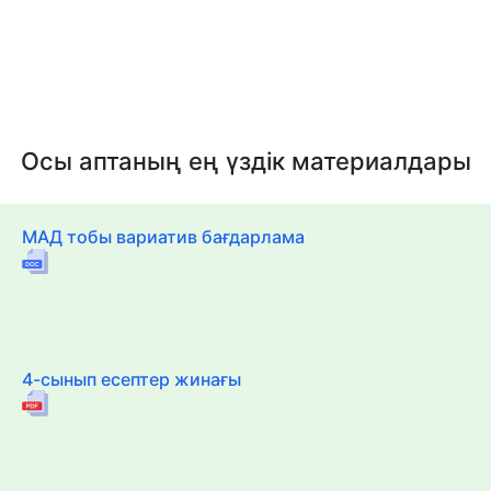
Осы аптаның ең үздік материалдары
МАД тобы вариатив бағдарлама
4-сынып есептер жинағы