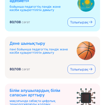
əдебиеті»
бойынша педагогтің пәндік және
кәсіби құзыреттілігін дамыту
80/108
сағат
Толығырақ
Дене шынықтыру
пәні бойынша педагогтің пәндік және
кәсіби құзыреттілігін дамыту
80/108
сағат
Толығырақ
Білім алушылардың білім
сапасын арттыру
мақсатында сабақта цифрлық
технологияларды қолдану