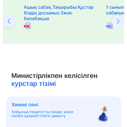
Ашық сабақ.Тақырыбы:Құстар
1 сыныпқа
біздің досымыз.3жас
сабағын
балабақша
Министірлікпен келісілген
курстар тізімі
Химия пәні
бойынша педагогтің пәндік және
кәсіби құзыреттілігін дамыту