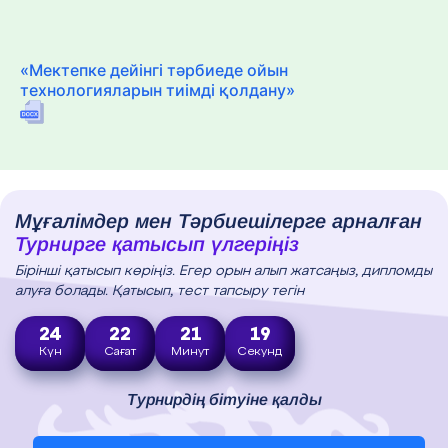
«Мектепке дейінгі тәрбиеде ойын
технологияларын тиімді қолдану»
Мұғалімдер мен Тәрбиешілерге арналған
Турнирге қатысып үлгеріңіз
Бірінші қатысып көріңіз. Егер орын алып жатсаңыз, дипломды
алуға болады. Қатысып, тест тапсыру тегін
24
22
21
18
Күн
Сағат
Минут
Секунд
Турнирдің бітуіне қалды