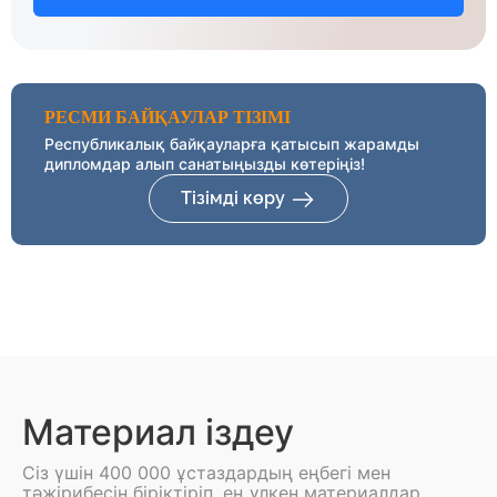
РЕСМИ БАЙҚАУЛАР ТІЗІМІ
Республикалық байқауларға қатысып жарамды
дипломдар алып санатыңызды көтеріңіз!
Тізімді көру
Материал іздеу
Сіз үшін 400 000 ұстаздардың еңбегі мен
тәжірибесін біріктіріп, ең үлкен материалдар