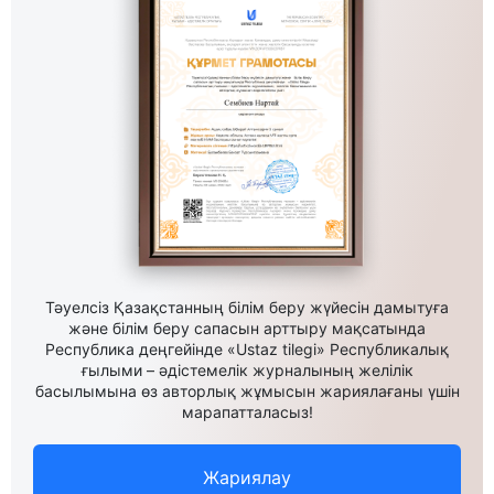
Тәуелсіз Қазақстанның білім беру жүйесін дамытуға
және білім беру сапасын арттыру мақсатында
Республика деңгейінде «Ustaz tilegi» Республикалық
ғылыми – әдістемелік журналының желілік
басылымына өз авторлық жұмысын жариялағаны үшін
марапатталасыз!
Жариялау