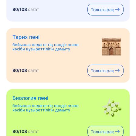
80/108
сағат
Толығырақ
Тарих пәні
бойынша педагогтің пәндік және
кәсіби құзыреттілігін дамыту
80/108
сағат
Толығырақ
Биология пәні
бойынша педагогтің пәндік және
кәсіби құзыреттілігін дамыту
80/108
сағат
Толығырақ