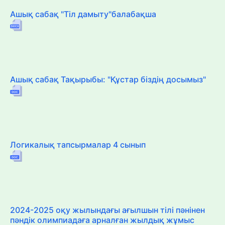
Ашық сабақ "Тіл дамыту"балабақша
Ашық сабақ Тақырыбы: "Құстар біздің досымыз"
Логикалық тапсырмалар 4 сынып
2024-2025 оқу жылындағы ағылшын тілі пәнінен
пәндік олимпиадаға арналған жылдық жұмыс