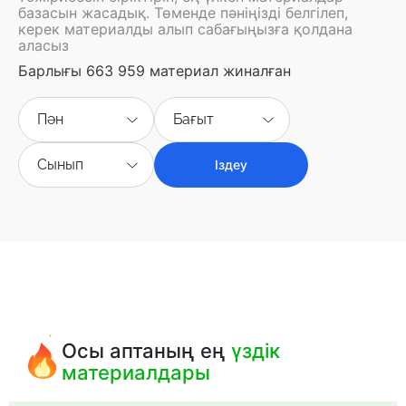
базасын жасадық. Төменде пәніңізді белгілеп,
керек материалды алып сабағыңызға қолдана
аласыз
Барлығы 663 959 материал жиналған
Пән
Бағыт
Сынып
Іздеу
Осы аптаның ең
үздік
материалдары