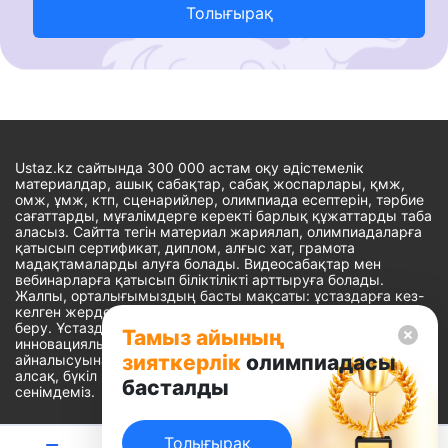
Толығырақ
Ustaz.kz сайтында 300 000 астам оқу әдістемелік
материалдар, ашық сабақтар, сабақ жоспарлары, қмж,
омж, ұмж, ктп, сценарийлер, олимпиада есептерін, тәрбие
сағаттарды, мұғалімдерге керекті барлық құжаттарды таба
аласыз. Сайтта тегін материал жариялап, олимпиадаларға
қатысып сертификат, диплом, алғыс хат, грамота
мадақтамаларды алуға болады. Видеосабақтар мен
вебинарларға қатысып біліктілікті арттыруға болады.
Жалпы, орталығымыздың басты мақсаты: ұстаздарға кез-
келген жерде, кез-келген уақытта білім алуына мүмкіндік
беру. Ұстаздардың барлық өзекті мәселелеріне
Тамыз айының
инновациялық шешім тауып, шығармашылық жұмыспен
зияткерлік
олимпиадасы
айналысуына уақыт сыйлау. «Ұстаздарға сапалы білім бере
алсақ, бүкіл Қазақ еліне білім бере аламыз» - деген
басталды
сенімдеміз.
Толығырақ