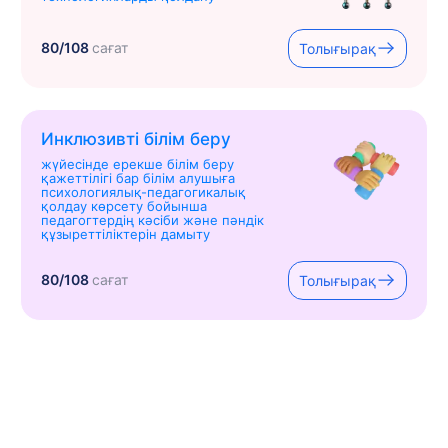
80/108
сағат
Толығырақ
Инклюзивті білім беру
жүйесінде ерекше білім беру
қажеттілігі бар білім алушыға
психологиялық-педагогикалық
қолдау көрсету бойынша
педагогтердің кәсіби және пәндік
құзыреттіліктерін дамыту
80/108
сағат
Толығырақ