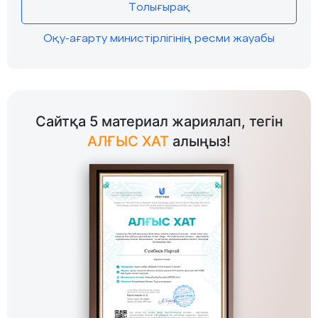
Толығырақ
Оқу-ағарту министірлігінің ресми жауабы
Сайтқа 5 материал жариялап, тегін
АЛҒЫС ХАТ
алыңыз!