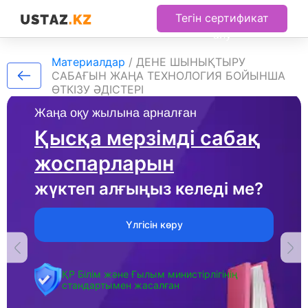
Тегін сертификат
алу
Материалдар
/
ДЕНЕ ШЫНЫҚТЫРУ
САБАҒЫН ЖАҢА ТЕХНОЛОГИЯ БОЙЫНША
ӨТКІЗУ ӘДІСТЕРІ
Жаңа оқу жылына арналған
Қысқа мерзімді сабақ
жоспарларын
жүктеп алғыңыз келеді ме?
Үлгісін көру
ҚР Білім және Ғылым министірлігінің
стандартымен жасалған