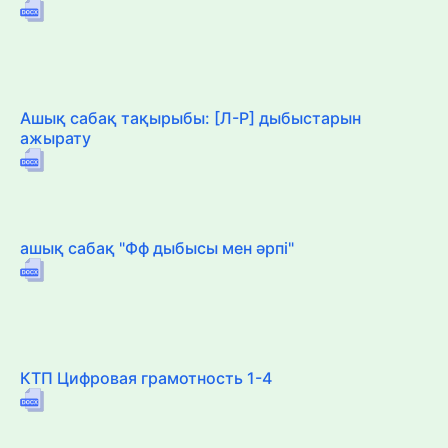
Ашық сабақ тақырыбы: [Л-Р] дыбыстарын
ажырату
ашық сабақ "Фф дыбысы мен әрпі"
КТП Цифровая грамотность 1-4