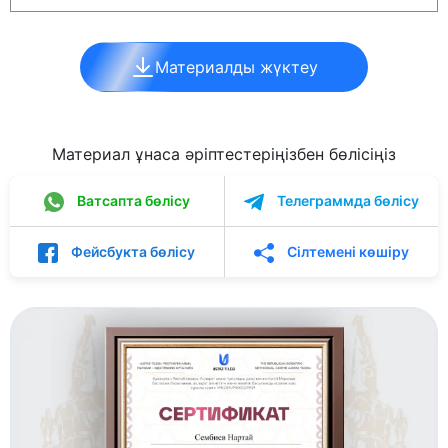
Материалды жүктеу
Материал ұнаса әріптестеріңізбен бөлісіңіз
Ватсапта бөлісу
Телеграммда бөлісу
Фейсбукта бөлісу
Сілтемені көшіру