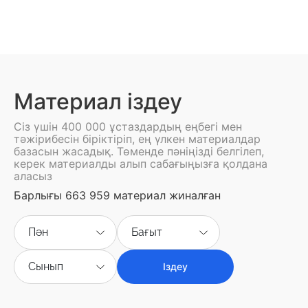
Материал іздеу
Сіз үшін 400 000 ұстаздардың еңбегі мен
тәжірибесін біріктіріп, ең үлкен материалдар
базасын жасадық. Төменде пәніңізді белгілеп,
керек материалды алып сабағыңызға қолдана
аласыз
Барлығы 663 959 материал жиналған
Пән
Бағыт
Сынып
Іздеу