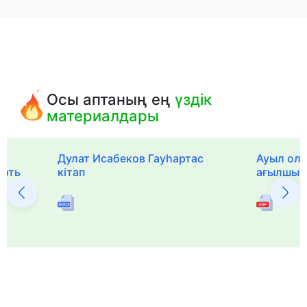
Осы аптаның ең
үздік
материалдары
Дулат Исабеков Гауһартас
Ауыл оли
ерть
кітап
ағылшын 