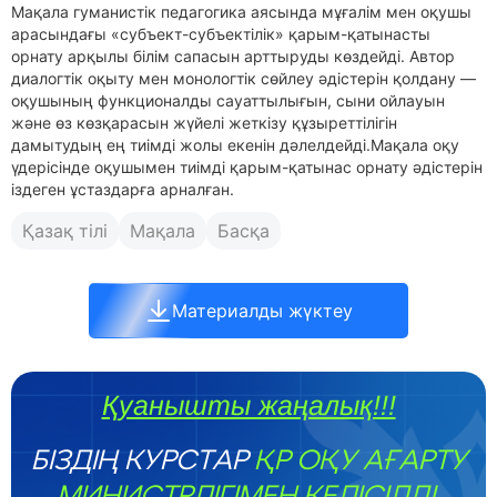
Мақала гуманистік педагогика аясында мұғалім мен оқушы
арасындағы «субъект-субъектілік» қарым-қатынасты
орнату арқылы білім сапасын арттыруды көздейді. Автор
диалогтік оқыту мен монологтік сөйлеу әдістерін қолдану —
оқушының функционалды сауаттылығын, сыни ойлауын
және өз көзқарасын жүйелі жеткізу құзыреттілігін
дамытудың ең тиімді жолы екенін дәлелдейді.Мақала оқу
үдерісінде оқушымен тиімді қарым-қатынас орнату әдістерін
іздеген ұстаздарға арналған.
Қазақ тілі
Мақала
Басқа
Материалды жүктеу
Қуанышты жаңалық!!!
БІЗДІҢ КУРСТАР
ҚР ОҚУ АҒАРТУ