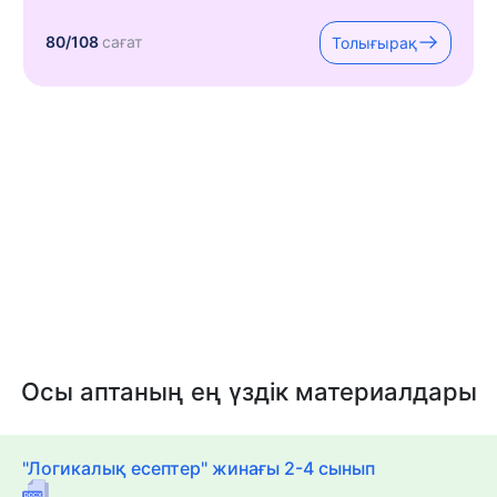
80/108
сағат
Толығырақ
Осы аптаның ең үздік материалдары
"Логикалық есептер" жинағы 2-4 сынып