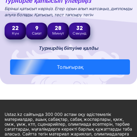
Турнирге қатысып үлгеріңіз
Бірінші қатысып көріңіз. Егер орын алып жатсаңыз, дипломды
алуға болады. Қатысып, тест тапсыру тегін
22
9
28
31
Күн
Сағат
Минут
Секунд
Турнирдің бітуіне қалды
Толығырақ
Ustaz.kz сайтында 300 000 астам оқу әдістемелік
материалдар, ашық сабақтар, сабақ жоспарлары, қмж,
омж, ұмж, ктп, сценарийлер, олимпиада есептерін, тәрбие
сағаттарды, мұғалімдерге керекті барлық құжаттарды таба
аласыз. Сайтта тегін материал жариялап, олимпиадаларға