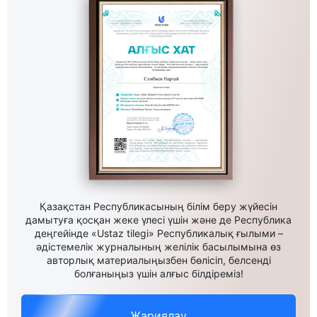
Қазақстан Республикасының білім беру жүйесін
дамытуға қосқан жеке үлесі үшін және де Республика
деңгейінде «Ustaz tilegi» Республикалық ғылыми –
әдістемелік журналының желілік басылымына өз
авторлық материалыңызбен бөлісіп, белсенді
болғаныңыз үшін алғыс білдіреміз!
Жариялау