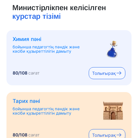
Министірлікпен келісілген
курстар тізімі
Химия пәні
бойынша педагогтің пәндік және
кәсіби құзыреттілігін дамыту
80/108
сағат
Толығырақ
Тарих пәні
бойынша педагогтің пәндік және
кәсіби құзыреттілігін дамыту
80/108
сағат
Толығырақ