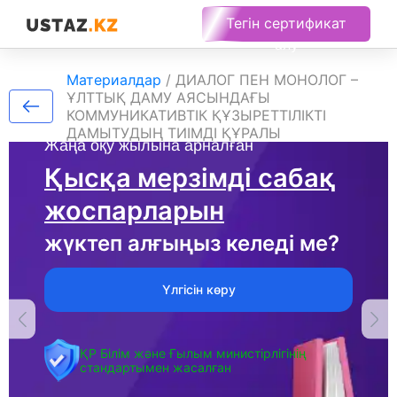
Тегін сертификат
алу
Материалдар
/
ДИАЛОГ ПЕН МОНОЛОГ –
ҰЛТТЫҚ ДАМУ АЯСЫНДАҒЫ
КОММУНИКАТИВТІК ҚҰЗЫРЕТТІЛІКТІ
ДАМЫТУДЫҢ ТИІМДІ ҚҰРАЛЫ
Жаңа оқу жылына арналған
Қысқа мерзімді сабақ
жоспарларын
жүктеп алғыңыз келеді ме?
Үлгісін көру
ҚР Білім және Ғылым министірлігінің
стандартымен жасалған