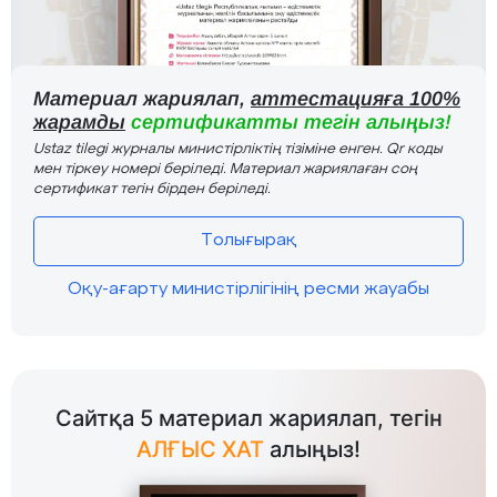
Материал жариялап,
аттестацияға 100%
жарамды
сертификатты тегін алыңыз!
Ustaz tilegi журналы министірліктің тізіміне енген. Qr коды
мен тіркеу номері беріледі. Материал жариялаған соң
сертификат тегін бірден беріледі.
Толығырақ
Оқу-ағарту министірлігінің ресми жауабы
Сайтқа 5 материал жариялап, тегін
АЛҒЫС ХАТ
алыңыз!