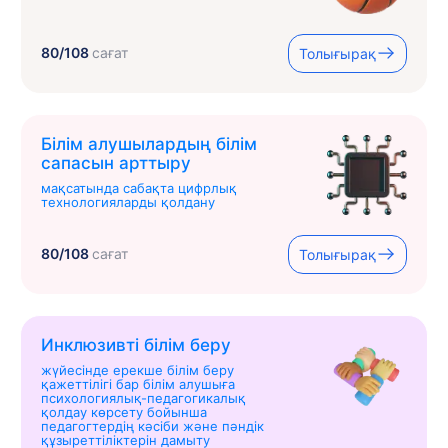
80/108
сағат
Толығырақ
Білім алушылардың білім
сапасын арттыру
мақсатында сабақта цифрлық
технологияларды қолдану
80/108
сағат
Толығырақ
Инклюзивті білім беру
жүйесінде ерекше білім беру
қажеттілігі бар білім алушыға
психологиялық-педагогикалық
қолдау көрсету бойынша
педагогтердің кәсіби және пәндік
құзыреттіліктерін дамыту