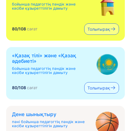
бойынша педагогтің пәндік және
кәсіби құзыреттілігін дамыту
80/108
сағат
Толығырақ
«Қазақ тілі» жəне «Қазақ
əдебиеті»
бойынша педагогтің пәндік және
кәсіби құзыреттілігін дамыту
80/108
сағат
Толығырақ
Дене шынықтыру
пәні бойынша педагогтің пәндік және
кәсіби құзыреттілігін дамыту