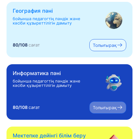
География пәні
бойынша педагогтің пәндік және
кәсіби құзыреттілігін дамыту
80/108
сағат
Толығырақ
Информатика пәні
бойынша педагогтің пәндік және
кәсіби құзыреттілігін дамыту
80/108
сағат
Толығырақ
Мектепке дейінгі білім беру