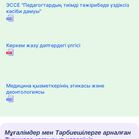
ЭССЕ "Педагогтардың тиімді тәжірибеде үздіксіз
кәсіби дамуы"
Көркем жазу дәптердегі үлгісі
Медицина қызметкерінің этикасы және
деонтологиясы
Мұғалімдер мен Тәрбиешілерге арналған