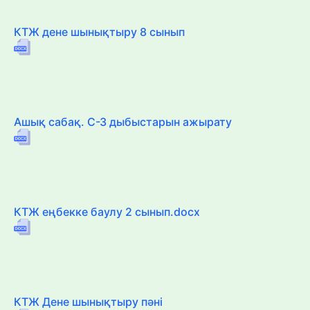
КТЖ дене шынықтыру 8 сынып
Ашық сабақ. С-З дыбыстарын ажырату
КТЖ еңбекке баулу 2 сынып.docx
КТЖ Дене шынықтыру пәні