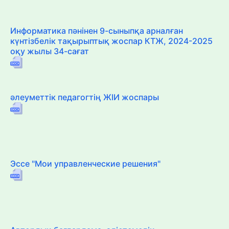
Информатика пәнінен 9-сыныпқа арналған
күнтізбелік тақырыптық жоспар КТЖ, 2024-2025
оқу жылы 34-сағат
әлеуметтік педагогтің ЖІИ жоспары
Эссе "Мои управленческие решения"