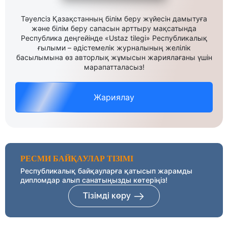
Тәуелсіз Қазақстанның білім беру жүйесін дамытуға
және білім беру сапасын арттыру мақсатында
Республика деңгейінде «Ustaz tilegi» Республикалық
ғылыми – әдістемелік журналының желілік
басылымына өз авторлық жұмысын жариялағаны үшін
марапатталасыз!
Жариялау
РЕСМИ БАЙҚАУЛАР ТІЗІМІ
Республикалық байқауларға қатысып жарамды
дипломдар алып санатыңызды көтеріңіз!
Тізімді көру