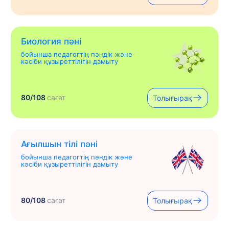
Биология пәні
бойынша педагогтің пәндік және
кәсіби құзыреттілігін дамыту
80/108
сағат
Толығырақ
Ағылшын тілі пәні
бойынша педагогтің пәндік және
кәсіби құзыреттілігін дамыту
80/108
сағат
Толығырақ