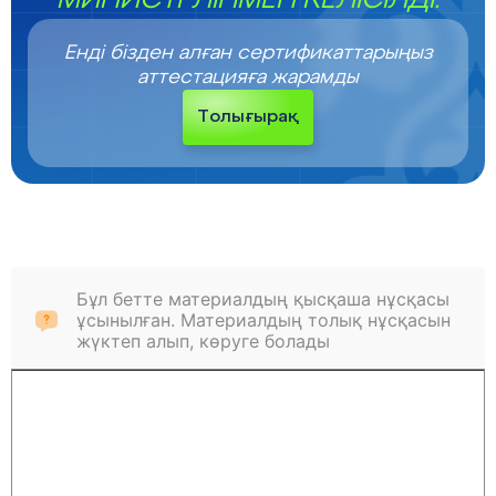
МИНИСТРЛІГІМЕН КЕЛІСІЛДІ.
Енді бізден алған сертификаттарыңыз
аттестацияға жарамды
Толығырақ
Бұл бетте материалдың қысқаша нұсқасы
ұсынылған. Материалдың толық нұсқасын
жүктеп алып, көруге болады