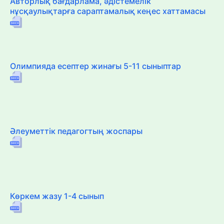
Авторлық бағдарлама, әдістемелік
нұсқаулықтарға сараптамалық кеңес хаттамасы
Олимпияда есептер жинағы 5-11 сыныптар
Әлеуметтік педагогтың жоспары
Көркем жазу 1-4 сынып