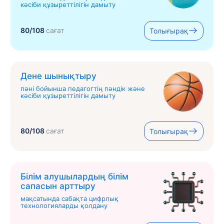
кәсіби құзыреттілігін дамыту
80/108
сағат
Толығырақ
Дене шынықтыру
пәні бойынша педагогтің пәндік және
кәсіби құзыреттілігін дамыту
80/108
сағат
Толығырақ
Білім алушылардың білім
сапасын арттыру
мақсатында сабақта цифрлық
технологияларды қолдану