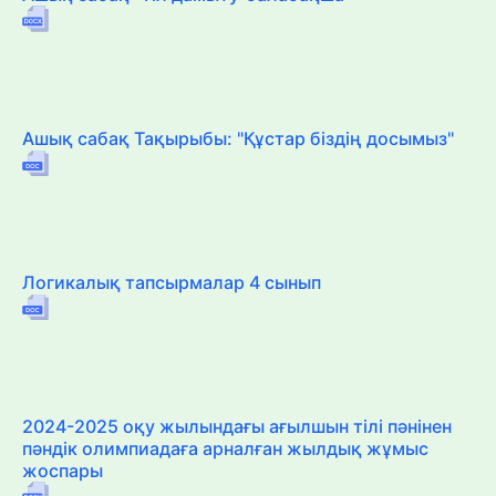
Ашық сабақ Тақырыбы: "Құстар біздің досымыз"
Логикалық тапсырмалар 4 сынып
2024-2025 оқу жылындағы ағылшын тілі пәнінен
пәндік олимпиадаға арналған жылдық жұмыс
жоспары