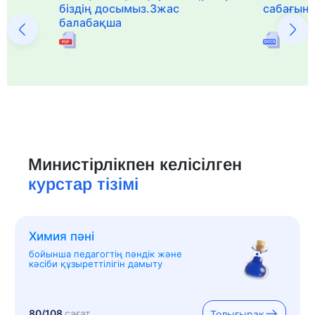
біздің досымыз.3жас
сабағын
балабақша
Министірлікпен келісілген
курстар тізімі
Химия пәні
бойынша педагогтің пәндік және
кәсіби құзыреттілігін дамыту
80/108
сағат
Толығырақ