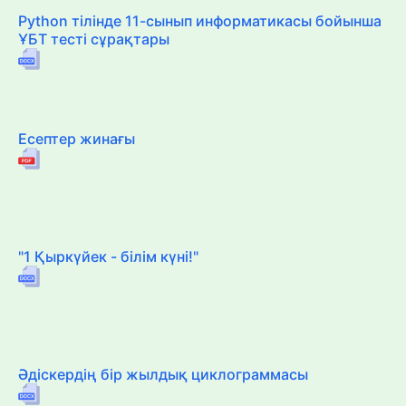
Python тілінде 11-сынып информатикасы бойынша
ҰБТ тесті сұрақтары
Есептер жинағы
"1 Қыркүйек - білім күні!"
Әдіскердің бір жылдық циклограммасы