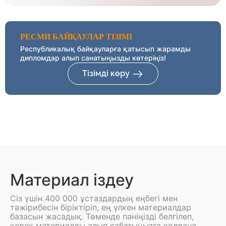
РЕСМИ БАЙҚАУЛАР ТІЗІМІ
Республикалық байқауларға қатысып жарамды
дипломдар алып санатыңызды көтеріңіз!
Тізімді көру
Материал іздеу
Сіз үшін 400 000 ұстаздардың еңбегі мен
тәжірибесін біріктіріп, ең үлкен материалдар
базасын жасадық. Төменде пәніңізді белгілеп,
керек материалды алып сабағыңызға қолдана