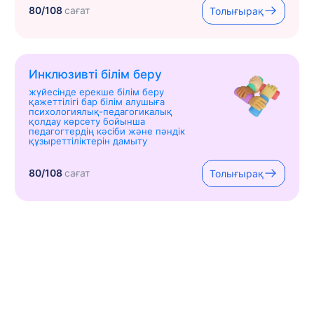
80/108
сағат
Толығырақ
Инклюзивті білім беру
жүйесінде ерекше білім беру
қажеттілігі бар білім алушыға
психологиялық-педагогикалық
қолдау көрсету бойынша
педагогтердің кәсіби және пәндік
құзыреттіліктерін дамыту
80/108
сағат
Толығырақ