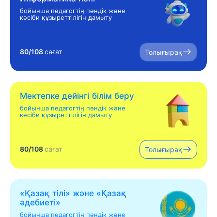
бойынша педагогтің пәндік және
кәсіби құзыреттілігін дамыту
80/108
сағат
Толығырақ
Мектепке дейінгі білім беру
бойынша педагогтің пәндік және
кәсіби құзыреттілігін дамыту
80/108
сағат
Толығырақ
«Қазақ тілі» жəне «Қазақ
əдебиеті»
бойынша педагогтің пәндік және