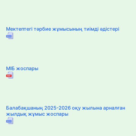
Мектептегі тәрбие жұмысының тиімді әдістері
МІБ жоспары
Балабақшаның 2025-2026 оқу жылына арналған
жылдық жұмыс жоспары