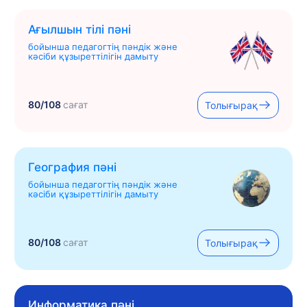
Ағылшын тілі пәні
бойынша педагогтің пәндік және
кәсіби құзыреттілігін дамыту
80/108
сағат
Толығырақ
География пәні
бойынша педагогтің пәндік және
кәсіби құзыреттілігін дамыту
80/108
сағат
Толығырақ
Информатика пәні