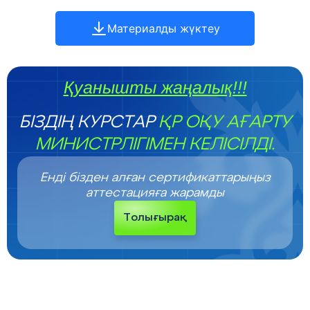
Материалды жүктеу
Қуанышты жаңалық!!!
БІЗДІҢ КУРСТАР
ҚР ОҚУ АҒАРТУ
МИНИСТРЛІГІМЕН КЕЛІСІЛДІ.
Енді бізден алған сертификаттарыңыз
аттестацияға жарамды
Толығырақ