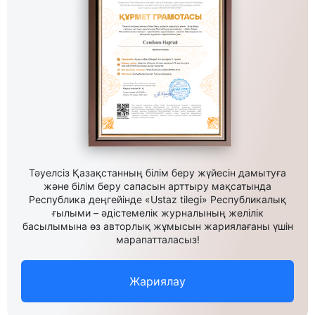
Тәуелсіз Қазақстанның білім беру жүйесін дамытуға
және білім беру сапасын арттыру мақсатында
Республика деңгейінде «Ustaz tilegi» Республикалық
ғылыми – әдістемелік журналының желілік
басылымына өз авторлық жұмысын жариялағаны үшін
марапатталасыз!
Жариялау