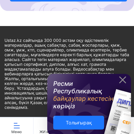
Ustaz.kz сайтында 300 000 астам оқу әдістемелік
материалдар, ашық сабақтар, сабақ жоспарлары, қмж,
омж, ұмж, ктп, сценарийлер, олимпиада есептерін, тәрбие
сағаттарды, мұғалімдерге керекті барлық құжаттарды таба
аласыз. Сайтта тегін материал жариялап, олимпиадаларға
қатысып сертификат, диплом, алғыс хат, грамота
мадақтамаларды алуға болады. Видеосабақтар мен
вебинарларға қатысып біліктілікті арттыруға болады.
Жалпы, орталығымыздың басты мақсаты: ұстаздарға кез-
Ресми
келген жерде, кез-келген уақытта білім алуына мүмкіндік
беру. Ұстаздардың барлық өзекті мәселелеріне
Республикалық
инновациялық шешім тауып, шығармашылық жұмыспен
байқаулар кестесін
айналысуына уақыт сыйлау. «Ұстаздарға сапалы білім бере
алсақ, бүкіл Қазақ еліне білім бере аламыз» - деген
көріңіз
сенімдеміз.
Толығырақ
Сайт Peaksoft веб-студиясында жасалған - Peaksoft.kz
Меню
ЖИ көмекші
Ойындар
Дайын ҚМЖ