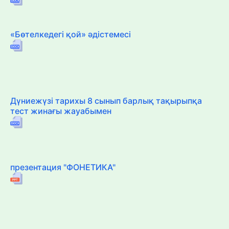
«Бөтелкедегі қой» әдістемесі
Дүниежүзі тарихы 8 сынып барлық тақырыпқа
тест жинағы жауабымен
презентация "ФОНЕТИКА"