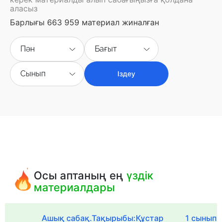
аласыз
Барлығы 663 959 материал жиналған
Пән
Бағыт
Сынып
Іздеу
Осы аптаның ең
үздік
материалдары
Ашық сабақ.Тақырыбы:Құстар
1 сыныпқа