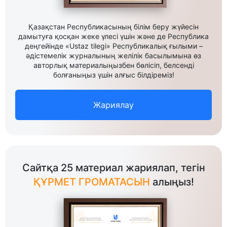
Қазақстан Республикасының білім беру жүйесін
дамытуға қосқан жеке үлесі үшін және де Республика
деңгейінде «Ustaz tilegi» Республикалық ғылыми –
әдістемелік журналының желілік басылымына өз
авторлық материалыңызбен бөлісіп, белсенді
болғаныңыз үшін алғыс білдіреміз!
Жариялау
Сайтқа 25 материал жариялап, тегін
ҚҰРМЕТ ГРОМАТАСЫН
алыңыз!