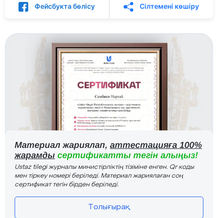
Фейсбукта бөлісу
Сілтемені көшіру
Материал жариялап,
аттестацияға 100%
жарамды
сертификатты тегін алыңыз!
Ustaz tilegi журналы министірліктің тізіміне енген. Qr коды
мен тіркеу номері беріледі. Материал жариялаған соң
сертификат тегін бірден беріледі.
Толығырақ