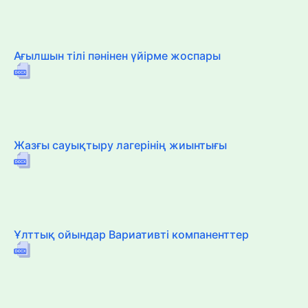
Ағылшын тілі пәнінен үйірме жоспары
Жазғы сауықтыру лагерінің жиынтығы
Ұлттық ойындар Вариативті компаненттер