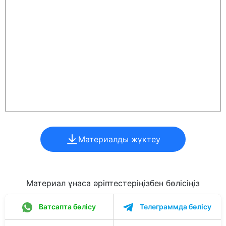
Материалды жүктеу
Материал ұнаса әріптестеріңізбен бөлісіңіз
Ватсапта бөлісу
Телеграммда бөлісу