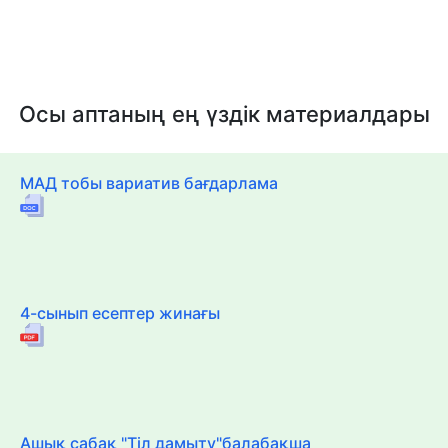
Осы аптаның ең үздік материалдары
МАД тобы вариатив бағдарлама
4-сынып есептер жинағы
Ашық сабақ "Тіл дамыту"балабақша