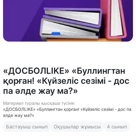
«ДОСБОЛLIKE» «Буллингтан
қорған! «Күйзеліс сезімі - дос
па әлде жау ма?»
Материал туралы қысқаша түсінік
«ДОСБОЛLIKE» «Буллингтан қорған! «Күйзеліс сезімі - дос па
әлде жау ма?»
Бастауыш сынып
Оқушылар жұмысы
4 сынып