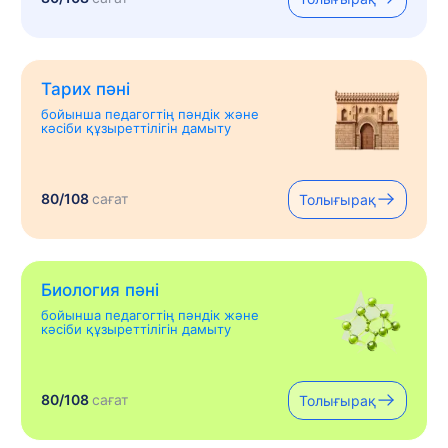
Тарих пәні
бойынша педагогтің пәндік және
кәсіби құзыреттілігін дамыту
80/108
сағат
Толығырақ
Биология пәні
бойынша педагогтің пәндік және
кәсіби құзыреттілігін дамыту
80/108
сағат
Толығырақ