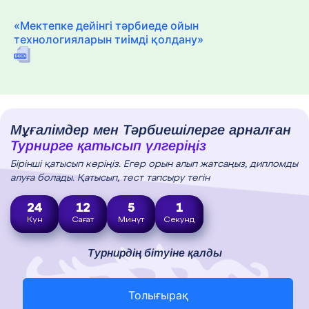
«Мектепке дейінгі тәрбиеде ойын
технологияларын тиімді қолдану»
Мұғалімдер мен Тәрбиешілерге арналған
Турнирге қатысып үлгеріңіз
Бірінші қатысып көріңіз. Егер орын алып жатсаңыз, дипломды
алуға болады. Қатысып, тест тапсыру тегін
24
12
5
0
Күн
Сағат
Минут
Секунд
Турнирдің бітуіне қалды
Толығырақ