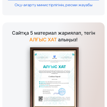
Оқу-ағарту министірлігінің ресми жауабы
Сайтқа 5 материал жариялап, тегін
АЛҒЫС ХАТ
алыңыз!