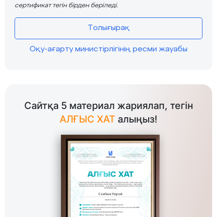
сертификат тегін бірден беріледі.
Толығырақ
Оқу-ағарту министірлігінің ресми жауабы
Сайтқа 5 материал жариялап, тегін
АЛҒЫС ХАТ
алыңыз!