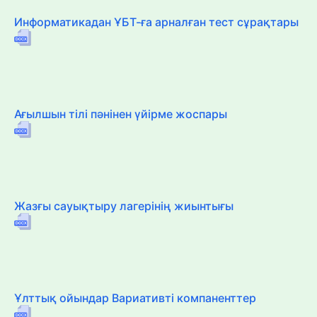
Информатикадан ҰБТ-ға арналған тест сұрақтары
Ағылшын тілі пәнінен үйірме жоспары
Жазғы сауықтыру лагерінің жиынтығы
Ұлттық ойындар Вариативті компаненттер