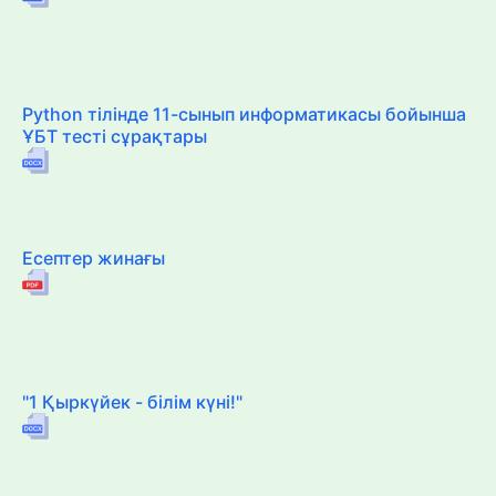
Python тілінде 11-сынып информатикасы бойынша
ҰБТ тесті сұрақтары
Есептер жинағы
"1 Қыркүйек - білім күні!"