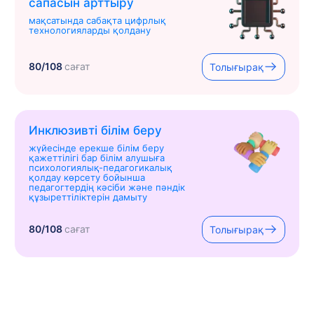
сапасын арттыру
мақсатында сабақта цифрлық
технологияларды қолдану
80/108
сағат
Толығырақ
Инклюзивті білім беру
жүйесінде ерекше білім беру
қажеттілігі бар білім алушыға
психологиялық-педагогикалық
қолдау көрсету бойынша
педагогтердің кәсіби және пәндік
құзыреттіліктерін дамыту
80/108
сағат
Толығырақ