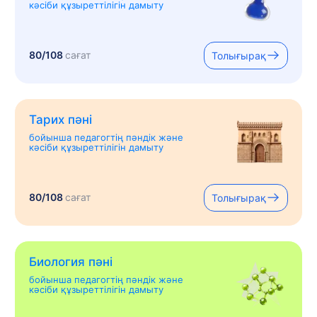
кәсіби құзыреттілігін дамыту
80/108
сағат
Толығырақ
Тарих пәні
бойынша педагогтің пәндік және
кәсіби құзыреттілігін дамыту
80/108
сағат
Толығырақ
Биология пәні
бойынша педагогтің пәндік және
кәсіби құзыреттілігін дамыту