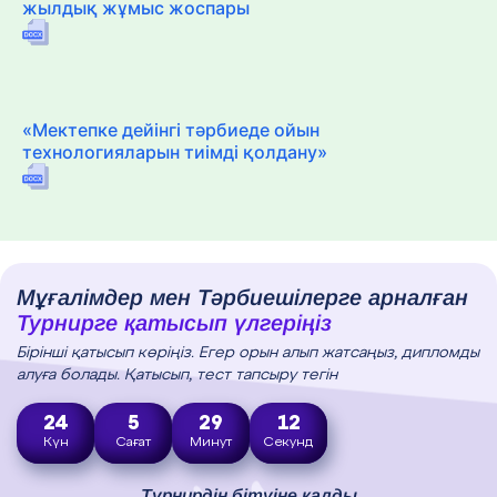
жылдық жұмыс жоспары
«Мектепке дейінгі тәрбиеде ойын
технологияларын тиімді қолдану»
Мұғалімдер мен Тәрбиешілерге арналған
Турнирге қатысып үлгеріңіз
Бірінші қатысып көріңіз. Егер орын алып жатсаңыз, дипломды
алуға болады. Қатысып, тест тапсыру тегін
24
5
29
11
Күн
Сағат
Минут
Секунд
Турнирдің бітуіне қалды