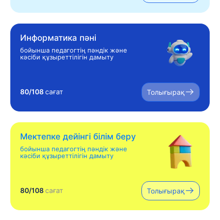
Информатика пәні
бойынша педагогтің пәндік және
кәсіби құзыреттілігін дамыту
80/108
сағат
Толығырақ
Мектепке дейінгі білім беру
бойынша педагогтің пәндік және
кәсіби құзыреттілігін дамыту
80/108
сағат
Толығырақ