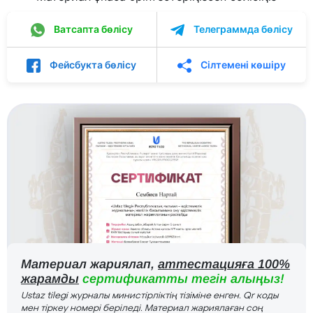
Ватсапта бөлісу
Телеграммда бөлісу
Фейсбукта бөлісу
Сілтемені көшіру
Материал жариялап,
аттестацияға 100%
жарамды
сертификатты тегін алыңыз!
Ustaz tilegi журналы министірліктің тізіміне енген. Qr коды
мен тіркеу номері беріледі. Материал жариялаған соң