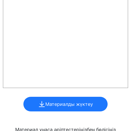
Материалды жүктеу
Материал ұнаса әріптестеріңізбен бөлісіңіз