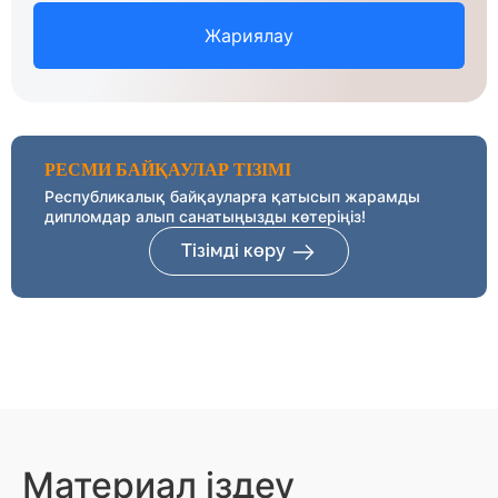
Жариялау
РЕСМИ БАЙҚАУЛАР ТІЗІМІ
Республикалық байқауларға қатысып жарамды
дипломдар алып санатыңызды көтеріңіз!
Тізімді көру
Материал іздеу