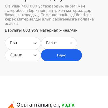
Сіз үшін 400 000 ұстаздардың еңбегі мен
тәжірибесін біріктіріп, ең үлкен материалдар
базасын жасадық. Төменде пәніңізді белгілеп,
керек материалды алып сабағыңызға қолдана
аласыз
Барлығы 663 959 материал жиналған
Пән
Бағыт
Сынып
Іздеу
Осы аптаның ең
үздік