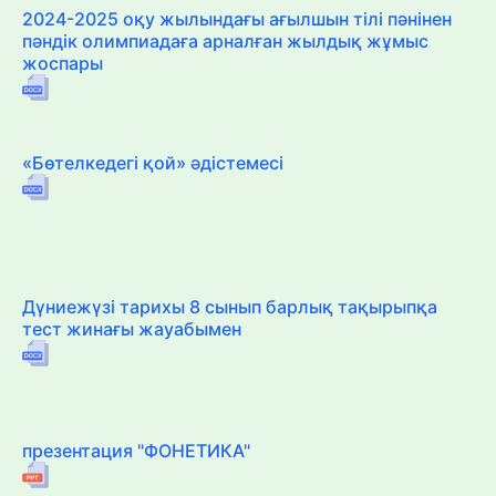
2024-2025 оқу жылындағы ағылшын тілі пәнінен
пәндік олимпиадаға арналған жылдық жұмыс
жоспары
«Бөтелкедегі қой» әдістемесі
Дүниежүзі тарихы 8 сынып барлық тақырыпқа
тест жинағы жауабымен
презентация "ФОНЕТИКА"