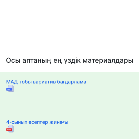
Осы аптаның ең үздік материалдары
МАД тобы вариатив бағдарлама
4-сынып есептер жинағы