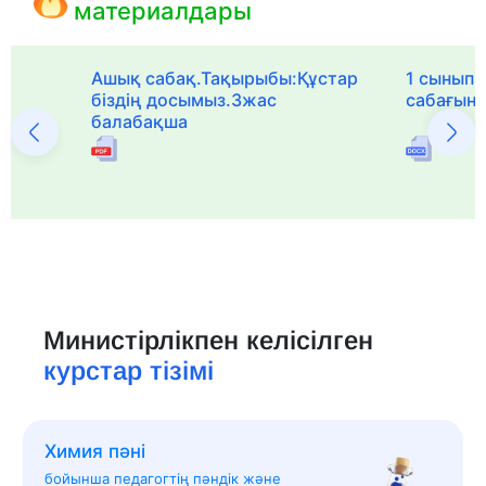
материалдары
Ашық сабақ.Тақырыбы:Құстар
1 сыныпқа
біздің досымыз.3жас
сабағын
балабақша
Министірлікпен келісілген
курстар тізімі
Химия пәні
бойынша педагогтің пәндік және