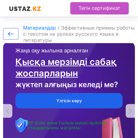
Тегін сертификат
алу
Материалдар
/
Эффективные приемы работы
с текстом на уроках русского языка и
литературы
Жаңа оқу жылына арналған
Қысқа мерзімді сабақ
жоспарларын
жүктеп алғыңыз келеді ме?
Үлгісін көру
ҚР Білім және Ғылым министірлігінің
стандартымен жасалған