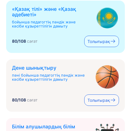
«Қазақ тілі» жəне «Қазақ
əдебиеті»
бойынша педагогтің пәндік және
кәсіби құзыреттілігін дамыту
80/108
сағат
Толығырақ
Дене шынықтыру
пәні бойынша педагогтің пәндік және
кәсіби құзыреттілігін дамыту
80/108
сағат
Толығырақ
Білім алушылардың білім