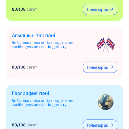
80/108
сағат
Толығырақ
Ағылшын тілі пәні
бойынша педагогтің пәндік және
кәсіби құзыреттілігін дамыту
80/108
сағат
Толығырақ
География пәні
бойынша педагогтің пәндік және
кәсіби құзыреттілігін дамыту
80/108
сағат
Толығырақ