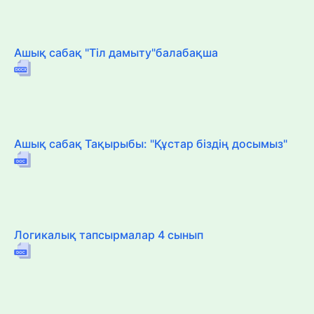
Ашық сабақ "Тіл дамыту"балабақша
Ашық сабақ Тақырыбы: "Құстар біздің досымыз"
Логикалық тапсырмалар 4 сынып