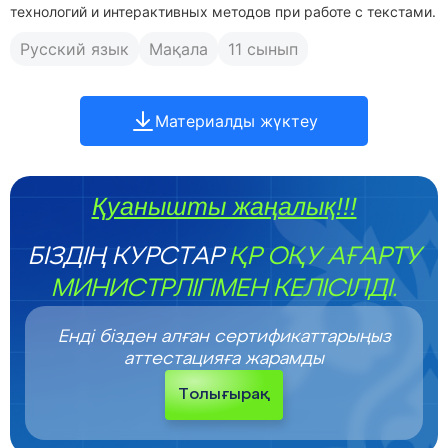
технологий и интерактивных методов при работе с текстами.
Русский язык
Мақала
11 сынып
Материалды жүктеу
Қуанышты жаңалық!!!
БІЗДІҢ КУРСТАР
ҚР ОҚУ АҒАРТУ
МИНИСТРЛІГІМЕН КЕЛІСІЛДІ.
Енді бізден алған сертификаттарыңыз
аттестацияға жарамды
Толығырақ