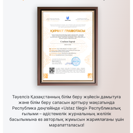
Тәуелсіз Қазақстанның білім беру жүйесін дамытуға
және білім беру сапасын арттыру мақсатында
Республика деңгейінде «Ustaz tilegi» Республикалық
ғылыми – әдістемелік журналының желілік
басылымына өз авторлық жұмысын жариялағаны үшін
марапатталасыз!