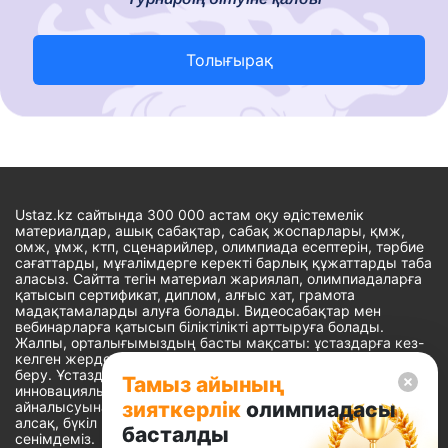
Толығырақ
Ustaz.kz сайтында 300 000 астам оқу әдістемелік
материалдар, ашық сабақтар, сабақ жоспарлары, қмж,
омж, ұмж, ктп, сценарийлер, олимпиада есептерін, тәрбие
сағаттарды, мұғалімдерге керекті барлық құжаттарды таба
аласыз. Сайтта тегін материал жариялап, олимпиадаларға
қатысып сертификат, диплом, алғыс хат, грамота
мадақтамаларды алуға болады. Видеосабақтар мен
вебинарларға қатысып біліктілікті арттыруға болады.
Жалпы, орталығымыздың басты мақсаты: ұстаздарға кез-
келген жерде, кез-келген уақытта білім алуына мүмкіндік
беру. Ұстаздардың барлық өзекті мәселелеріне
Тамыз айының
инновациялық шешім тауып, шығармашылық жұмыспен
зияткерлік
олимпиадасы
айналысуына уақыт сыйлау. «Ұстаздарға сапалы білім бере
алсақ, бүкіл Қазақ еліне білім бере аламыз» - деген
басталды
сенімдеміз.