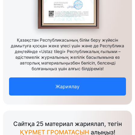
Қазақстан Республикасының білім беру жүйесін
дамытуға қосқан жеке үлесі үшін және де Республика
деңгейінде «Ustaz tilegi» Республикалық ғылыми –
әдістемелік журналының желілік басылымына өз
авторлық материалыңызбен бөлісіп, белсенді
болғаныңыз үшін алғыс білдіреміз!
Жариялау
Сайтқа 25 материал жариялап, тегін
ҚҰРМЕТ ГРОМАТАСЫН
алыңыз!