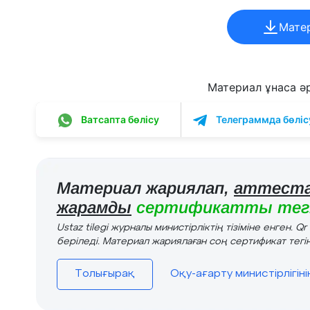
Мате
Материал ұнаса әрі
Ватсапта бөлісу
Телеграммда бөліс
Материал жариялап,
аттеста
жарамды
сертификатты тегі
Ustaz tilegi журналы министірліктің тізіміне енген. Q
беріледі. Материал жариялаған соң сертификат тегін
Толығырақ
Оқу-ағарту министірлігін