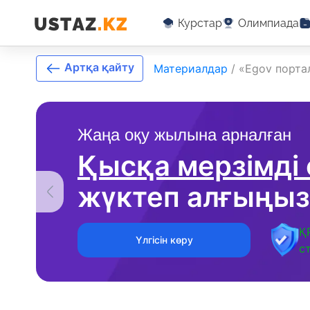
Курстар
Олимпиада
Артқа қайту
Материалдар
/
«Egov порт
Жаңа оқу жылына арналған
Қысқа мерзімді
жүктеп алғыңыз
Қ
Үлгісін көру
с