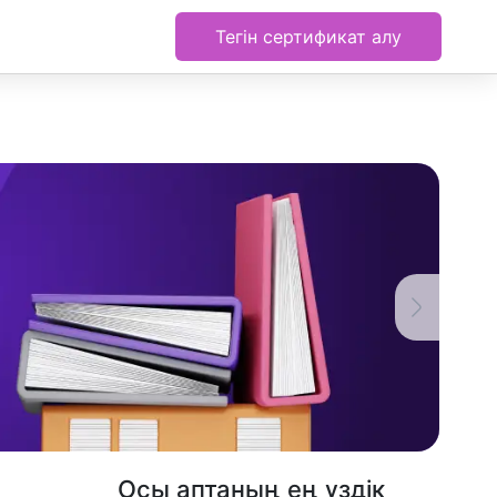
Тегін сертификат алу
Осы аптаның ең үздік