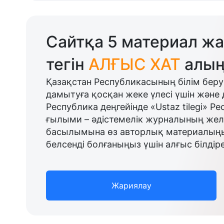
Сайтқа 5 материал жа
тегін
АЛҒЫС ХАТ
алың
Қазақстан Республикасының білім беру
дамытуға қосқан жеке үлесі үшін және 
Республика деңгейінде «Ustaz tilegi» Р
ғылыми – әдістемелік журналының желі
басылымына өз авторлық материалыңыз
белсенді болғаныңыз үшін алғыс білдіре
Жариялау