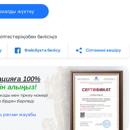
риалды жүктеу
птестеріңізбен бөлісіңіз
у
Фейсбукта бөлісу
Сілтемені көшіру
цияға 100%
н алыңыз!
r коды мен тіркеу номері
 бірден беріледі.
ің ресми жауабы