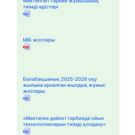
Мектептегі тәрбие жұмысының
тиімді әдістері
МІБ жоспары
Балабақшаның 2025-2026 оқу
жылына арналған жылдық жұмыс
жоспары
«Мектепке дейінгі тәрбиеде ойын
технологияларын тиімді қолдану»