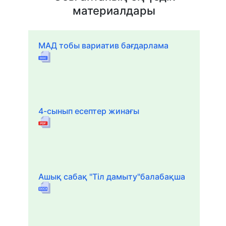
материалдары
МАД тобы вариатив бағдарлама
4-сынып есептер жинағы
Ашық сабақ "Тіл дамыту"балабақша