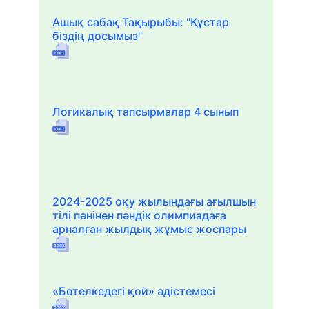
Ашық сабақ Тақырыбы: "Құстар
біздің досымыз"
Логикалық тапсырмалар 4 сынып
2024-2025 оқу жылындағы ағылшын
тілі пәнінен пәндік олимпиадаға
арналған жылдық жұмыс жоспары
«Бөтелкедегі қой» әдістемесі