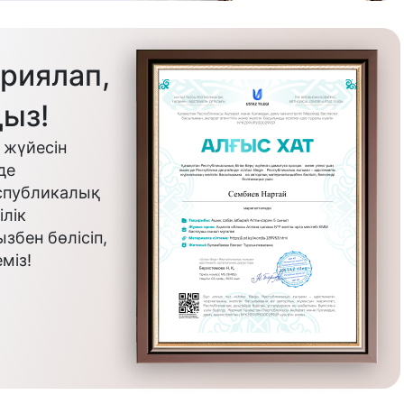
риялап,
ыз!
 жүйесін
де
еспубликалық
лік
бен бөлісіп,
міз!