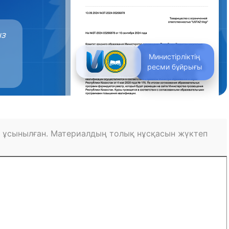
ыз
Министірліктің
ресми бұйрығы
 ұсынылған. Материалдың толық нұсқасын жүктеп