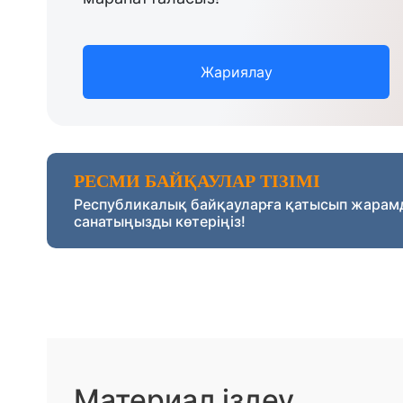
Жариялау
РЕСМИ БАЙҚАУЛАР ТІЗІМІ
Республикалық байқауларға қатысып жарам
санатыңызды көтеріңіз!
Материал іздеу