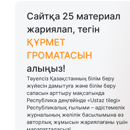
Сайтқа 25 материал
жариялап, тегін
ҚҰРМЕТ
ГРОМАТАСЫН
алыңыз!
Тәуелсіз Қазақстанның білім беру
жүйесін дамытуға және білім беру
сапасын арттыру мақсатында
Республика деңгейінде «Ustaz tilegi»
Республикалық ғылыми – әдістемелік
журналының желілік басылымына өз
авторлық жұмысын жариялағаны үшін
марапатталасыз!