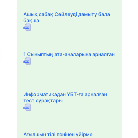
Ашық сабақ Сөйлеуді дамыту бала
бақша
1 Сыныптың ата-аналарына арналған
Информатикадан ҰБТ-ға арналған
тест сұрақтары
Ағылшын тілі пәнінен үйірме