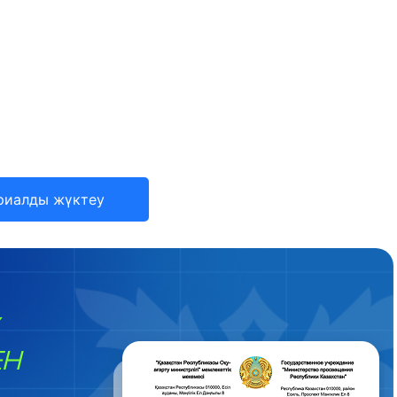
риалды жүктеу
ЕН