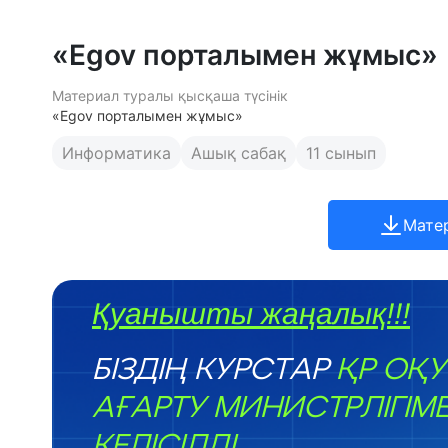
«Egov порталымен жұмыс»
Материал туралы қысқаша түсінік
«Egov порталымен жұмыс»
Информатика
Ашық сабақ
11 сынып
Мате
Қуанышты жаңалық!!!
БІЗДІҢ КУРСТАР
ҚР ОҚУ
АҒАРТУ МИНИСТРЛІГІМ
КЕЛІСІЛДІ.