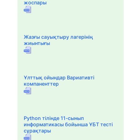
жоспары
Жазғы сауықтыру лагерінің
жиынтығы
Ұлттық ойындар Вариативті
компаненттер
Python тілінде 11-сынып
информатикасы бойынша ҰБТ тесті
сұрақтары