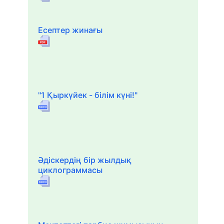
Есептер жинағы
"1 Қыркүйек - білім күні!"
Әдіскердің бір жылдық
циклограммасы