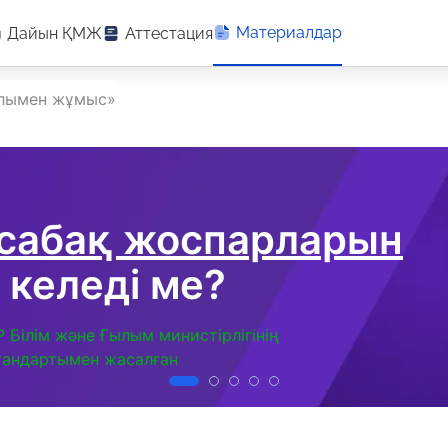
Материалдар
Дайын ҚМЖ
Аттестация
алымен жұмыс»
 сабақ жоспарларын
 келеді ме?
Р Білім және Ғылым министірлігінің
тандартымен жасалған