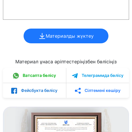
Материалды жүктеу
Материал ұнаса әріптестеріңізбен бөлісіңіз
Ватсапта бөлісу
Телеграммда бөлісу
Фейсбукта бөлісу
Сілтемені көшіру