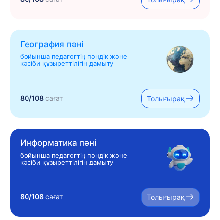
География пәні
бойынша педагогтің пәндік және
кәсіби құзыреттілігін дамыту
80/108
сағат
Толығырақ
Информатика пәні
бойынша педагогтің пәндік және
кәсіби құзыреттілігін дамыту
80/108
сағат
Толығырақ