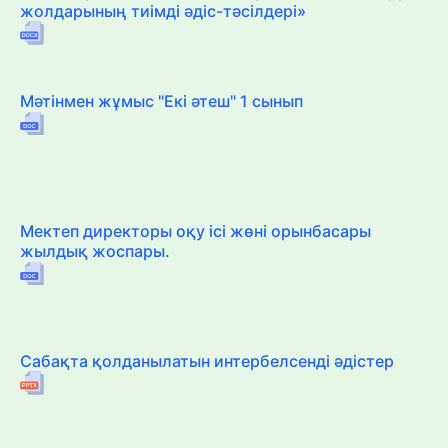
жолдарының тиімді әдіс-тәсілдері»
Мәтінмен жұмыс "Екі әтеш" 1 сынып
Мектеп директоры оқу ісі жөні орынбасары
жылдық жоспары.
Сабақта қолданылатын интербелсенді әдістер