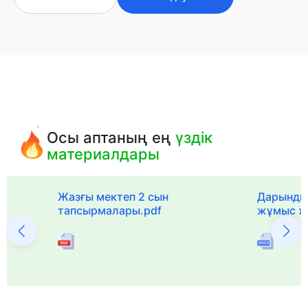
Осы аптаның ең
үздік
материалдары
с
Жазғы мектеп 2 сын
Дарынды
тапсырмалары.pdf
жұмыс ж