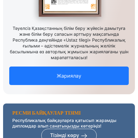
Тәуелсіз Қазақстанның білім беру жүйесін дамытуға
және білім беру сапасын арттыру мақсатында
Республика деңгейінде «Ustaz tilegi» Республикалық
ғылыми – әдістемелік журналының желілік
басылымына өз авторлық жұмысын жариялағаны үшін
марапатталасыз!
Жариялау
РЕСМИ БАЙҚАУЛАР ТІЗІМІ
Республикалық байқауларға қатысып жарамды
дипломдар алып санатыңызды көтеріңіз!
Тізімді көру