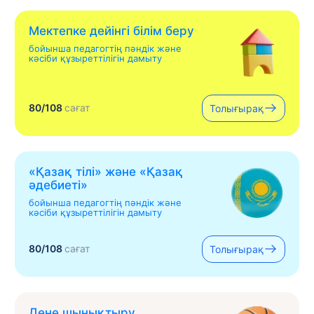
Мектепке дейінгі білім беру
бойынша педагогтің пәндік және
кәсіби құзыреттілігін дамыту
80/108
сағат
Толығырақ
«Қазақ тілі» жəне «Қазақ
əдебиеті»
бойынша педагогтің пәндік және
кәсіби құзыреттілігін дамыту
80/108
сағат
Толығырақ
Дене шынықтыру