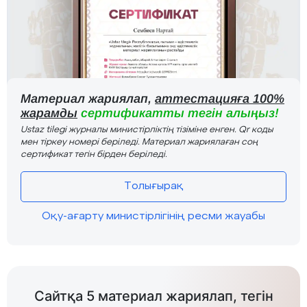
Материал жариялап,
аттестацияға 100%
жарамды
сертификатты тегін алыңыз!
Ustaz tilegi журналы министірліктің тізіміне енген. Qr коды
мен тіркеу номері беріледі. Материал жариялаған соң
сертификат тегін бірден беріледі.
Толығырақ
Оқу-ағарту министірлігінің ресми жауабы
Сайтқа 5 материал жариялап, тегін