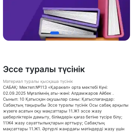
Эссе туралы түсінік
Материал туралы қысқаша түсінік
САБАҚ: Мектеп:№113 «Қаракөл» орта мектебі Күні:
02.09.2025 Мұғалімнің аты-жөні: Алдамжаров Айбек .
Сынып: 10 Қатысқан оқушылар саны: Қатыспағандар:
Сабақтың тақырыбы Эссе туралы түсінік Осы сабақ арқылы
жүзеге асатын оқу мақсаттары 11.Ж1 эссе жазу
шеберліктерін дамыту, білімдерін қағаз бетіне түсіре білу;
11Ж4 жазу сауаттылықтарын арттыру; Сабақтың
мақсаттары 11.Ж1. Әртүрлі жанрдағы мәтіндерді жазу үшін