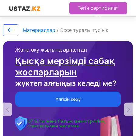
Тегін сертификат
алу
Материалдар
/
Эссе туралы түсінік
Жаңа оқу жылына арналған
Қысқа мерзімді сабақ
жоспарларын
жүктеп алғыңыз келеді ме?
Үлгісін көру
ҚР Білім және Ғылым министірлігінің
стандартымен жасалған