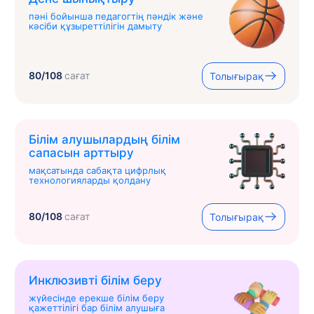
пәні бойынша педагогтің пәндік және
кәсіби құзыреттілігін дамыту
80/108
сағат
Толығырақ
Білім алушылардың білім
сапасын арттыру
мақсатында сабақта цифрлық
технологияларды қолдану
80/108
сағат
Толығырақ
Инклюзивті білім беру
жүйесінде ерекше білім беру
қажеттілігі бар білім алушыға