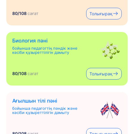
80/108
сағат
Толығырақ
Биология пәні
бойынша педагогтің пәндік және
кәсіби құзыреттілігін дамыту
80/108
сағат
Толығырақ
Ағылшын тілі пәні
бойынша педагогтің пәндік және
кәсіби құзыреттілігін дамыту
80/108
сағат
Толығырақ