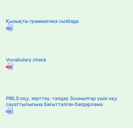
Қызықты грамматика сызбада
Vocabulary check
PIRLS:оқу, зерттеу, талдау 3сыныптар үшін оқу
сауаттылығына бағытталған бағдарлама