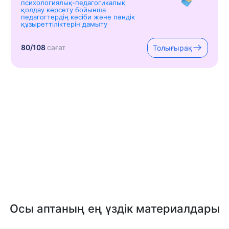
психологиялық-педагогикалық
қолдау көрсету бойынша
педагогтердің кәсіби және пәндік
құзыреттіліктерін дамыту
80/108
сағат
Толығырақ
Осы аптаның ең үздік материалдары