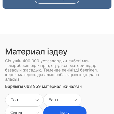
Материал іздеу
Сіз үшін 400 000 ұстаздардың еңбегі мен
тәжірибесін біріктіріп, ең үлкен материалдар
базасын жасадық. Төменде пәніңізді белгілеп,
керек материалды алып сабағыңызға қолдана
аласыз
Барлығы 663 959 материал жиналған
Пән
Бағыт
Сынып
Іздеу