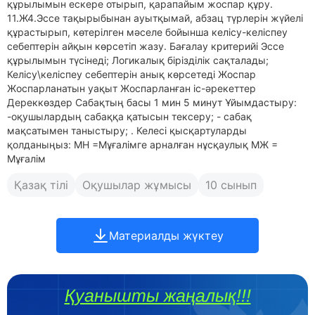
құрылымын ескере отырып, қарапайым жоспар құру.
11.Ж4.Эссе тақырыбынан ауытқымай, абзац түрлерін жүйелі
құрастырып, көтерілген мәселе бойынша келісу-келіспеу
себептерін айқын көрсетіп жазу. Бағалау критерийі Эссе
құрылымын түсінеді; Логикалық бірізділік сақталады;
Келісу\келіспеу себептерін анық көрсетеді Жоспар
Жоспарланатын уақыт Жоспарланған іс-әрекеттер
Дереккөздер Сабақтың басы 1 мин 5 минут Ұйымдастыру:
-оқушылардың сабаққа қатысын тексеру; - сабақ
мақсатымен таныстыру; . Келесі қысқартуларды
қолданыңыз: МН =Мұғалімге арналған нұсқаулық МЖ =
Мұғалім
Қазақ тілі
Оқушылар жұмысы
10 сынып
Материалды жүктеу
Қуанышты жаңалық!!!