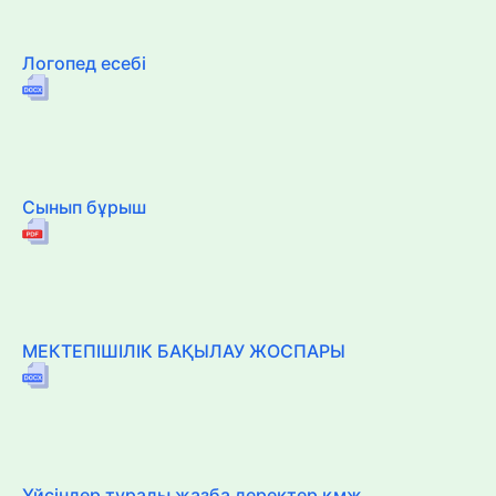
Логопед есебі
Сынып бұрыш
МЕКТЕПІШІЛІК БАҚЫЛАУ ЖОСПАРЫ
Үйсіндер туралы жазба деректер қмж