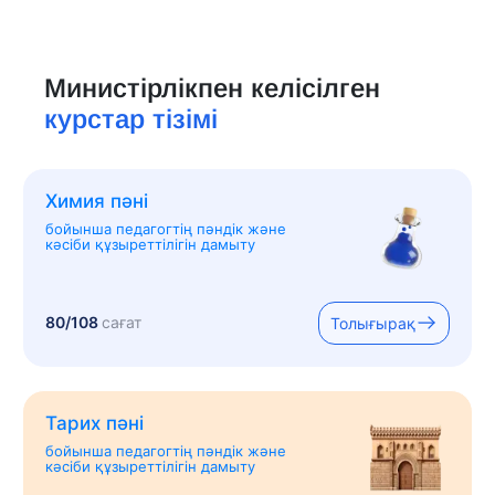
Министірлікпен келісілген
курстар тізімі
Химия пәні
бойынша педагогтің пәндік және
кәсіби құзыреттілігін дамыту
80/108
сағат
Толығырақ
Тарих пәні
бойынша педагогтің пәндік және
кәсіби құзыреттілігін дамыту