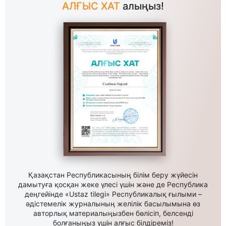
АЛҒЫС ХАТ
алыңыз!
Қазақстан Республикасының білім беру жүйесін
дамытуға қосқан жеке үлесі үшін және де Республика
деңгейінде «Ustaz tilegi» Республикалық ғылыми –
әдістемелік журналының желілік басылымына өз
авторлық материалыңызбен бөлісіп, белсенді
болғаныңыз үшін алғыс білдіреміз!