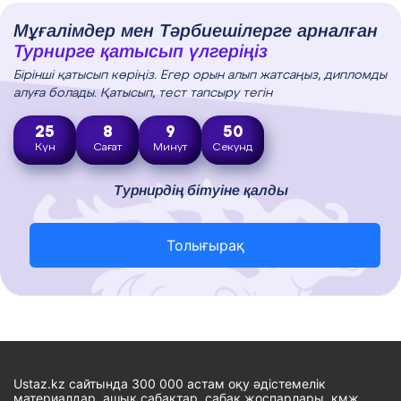
Мұғалімдер мен Тәрбиешілерге арналған
Турнирге қатысып үлгеріңіз
Бірінші қатысып көріңіз. Егер орын алып жатсаңыз, дипломды
алуға болады. Қатысып, тест тапсыру тегін
25
8
9
49
Күн
Сағат
Минут
Секунд
Турнирдің бітуіне қалды
Толығырақ
Ustaz.kz сайтында 300 000 астам оқу әдістемелік
материалдар, ашық сабақтар, сабақ жоспарлары, қмж,