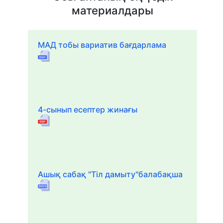
материалдары
МАД тобы вариатив бағдарлама
4-сынып есептер жинағы
Ашық сабақ "Тіл дамыту"балабақша