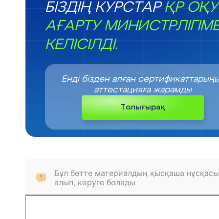
БІЗДІҢ КУРСТАР
ҚР ОҚУ
АҒАРТУ МИНИСТРЛІГІМ
КЕЛІСІЛДІ.
Енді бізден алған сертификаттарың
аттестацияға жарамды
Толығырақ
Бұл бетте материалдың қысқаша нұсқасы
алып, көруге болады