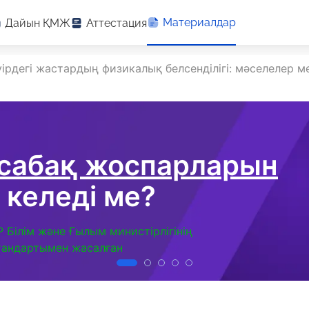
Материалдар
Дайын ҚМЖ
Аттестация
ірдегі жастардың физикалық белсенділігі: мәселелер 
 сабақ жоспарларын
 келеді ме?
Р Білім және Ғылым министірлігінің
тандартымен жасалған