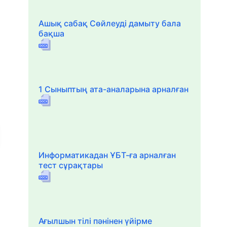
Ашық сабақ Сөйлеуді дамыту бала
бақша
1 Сыныптың ата-аналарына арналған
Информатикадан ҰБТ-ға арналған
тест сұрақтары
Ағылшын тілі пәнінен үйірме