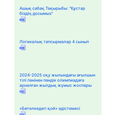
Ашық сабақ Тақырыбы: "Құстар
біздің досымыз"
Логикалық тапсырмалар 4 сынып
2024-2025 оқу жылындағы ағылшын
тілі пәнінен пәндік олимпиадаға
арналған жылдық жұмыс жоспары
«Бөтелкедегі қой» әдістемесі