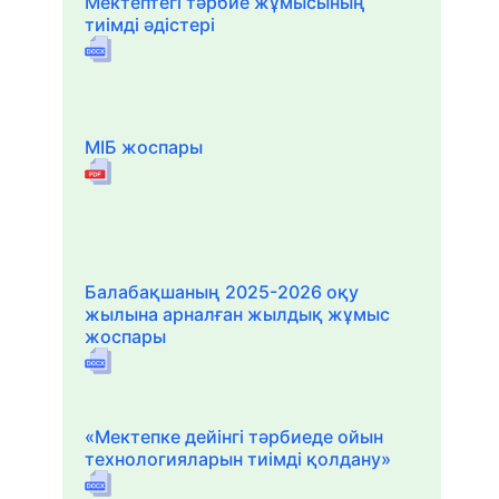
Мектептегі тәрбие жұмысының
тиімді әдістері
МІБ жоспары
Балабақшаның 2025-2026 оқу
жылына арналған жылдық жұмыс
жоспары
«Мектепке дейінгі тәрбиеде ойын
технологияларын тиімді қолдану»