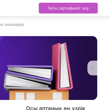
Тегін сертификат алу
мен шешімдер
Осы аптаның ең үздік