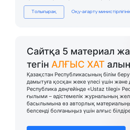
Толығырақ
Оқу-ағарту министірлігін
Сайтқа 5 материал жа
тегін
АЛҒЫС ХАТ
алың
Қазақстан Республикасының білім беру
дамытуға қосқан жеке үлесі үшін және 
Республика деңгейінде «Ustaz tilegi» Р
ғылыми – әдістемелік журналының желі
басылымына өз авторлық материалыңыз
белсенді болғаныңыз үшін алғыс білдіре