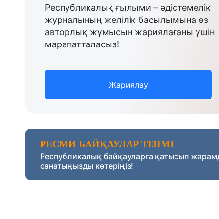
Республикалық ғылыми – әдістемелік
журналының желілік басылымына өз
авторлық жұмысын жариялағаны үшін
марапатталасыз!
Жариялау
РЕСМИ БАЙҚАУЛАР ТІЗІМІ
Республикалық байқауларға қатысып жарам
санатыңызды көтеріңіз!