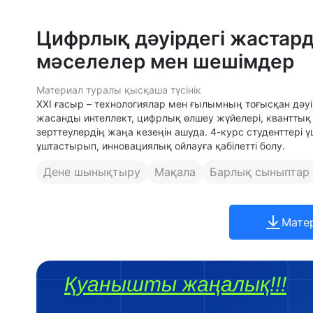
Цифрлық дәуірдегі жастард
мәселелер мен шешімдер
Материал туралы қысқаша түсінік
XXI ғасыр – технологиялар мен ғылымның тоғысқан дәуір
жасанды интеллект, цифрлық өлшеу жүйелері, кванттық
зерттеулердің жаңа кезеңін ашуда. 4-курс студенттері ү
ұштастырып, инновациялық ойлауға қабілетті болу.
Дене шынықтыру
Мақала
Барлық сыныптар
Мате
Қуанышты жаңалық!!!