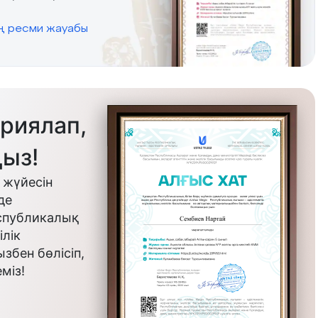
ің ресми жауабы
риялап,
ыз!
 жүйесін
де
еспубликалық
лік
бен бөлісіп,
міз!