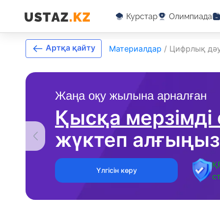
Курстар
Олимпиада
Артқа қайту
Материалдар
/
Цифрлық дәу
Жаңа оқу жылына арналған
Қысқа мерзімді
жүктеп алғыңыз
Қ
Үлгісін көру
с