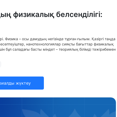
ың физикалық белсенділігі:
і. Физика – осы дамудың негізінде тұрған ғылым. Қазіргі таңда
 есептеуіштер, нанотехнологиялар сияқты бағыттар физикалық
шін бұл саладағы басты міндет – теориялық білімді тәжірибемен
риалды жүктеу