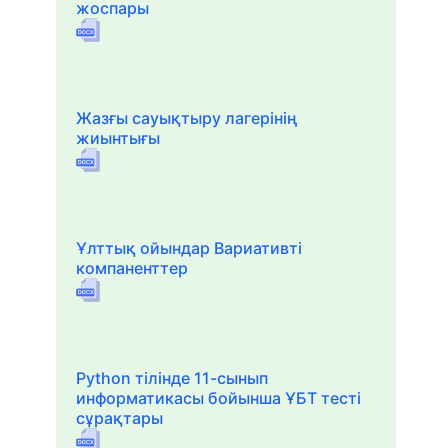
жоспары
Жазғы сауықтыру лагерінің
жиынтығы
Ұлттық ойындар Вариативті
компаненттер
Python тілінде 11-сынып
информатикасы бойынша ҰБТ тесті
сұрақтары