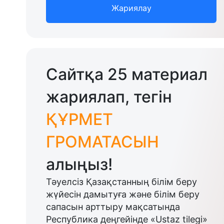
Жариялау
Сайтқа 25 материал
жариялап, тегін
ҚҰРМЕТ
ГРОМАТАСЫН
алыңыз!
Тәуелсіз Қазақстанның білім беру
жүйесін дамытуға және білім беру
сапасын арттыру мақсатында
Республика деңгейінде «Ustaz tilegi»