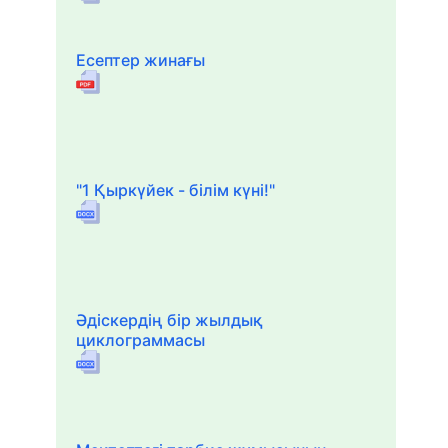
Есептер жинағы
"1 Қыркүйек - білім күні!"
Әдіскердің бір жылдық
циклограммасы