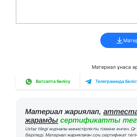
Мате
Материал ұнаса әрі
Ватсапта бөлісу
Телеграммда бөліс
Материал жариялап,
аттеста
жарамды
сертификатты тегі
Ustaz tilegi журналы министірліктің тізіміне енген. Q
беріледі. Материал жариялаған соң сертификат тегін