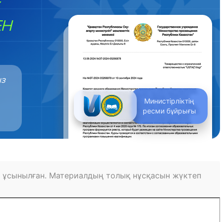
ЕН
ыз
Министірліктің
ресми бұйрығы
 ұсынылған. Материалдың толық нұсқасын жүктеп