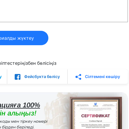
риалды жүктеу
птестеріңізбен бөлісіңіз
у
Фейсбукта бөлісу
Сілтемені көшіру
цияға 100%
н алыңыз!
r коды мен тіркеу номері
 бірден беріледі.