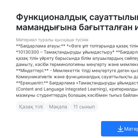
Функционалдық сауаттылық 
мамандығына бағытталған 
Материал туралы қысқаша түсінік
**Бағдарлама атауы:** *«Өзге ұлт топтарында қазақ ті
*10130300 – Тамақтандыруды ұйымдастыру* **Бағдарлам
қазақ тілін үйрету барысында білім алушылардың сөйл
дамыту, кәсіби терминологияны меңгерту және мемлек
**Міндеттері:** - Мемлекеттік тілді меңгертуге деген қ
Коммуникативтік және функционалдық сауаттылықты да
**Ерекшелігі:** Бағдарлама «Тамақтандыруды ұйымдаст
(Content and Language Integrated Learning), критериалды
мазмұны студенттердің болашақ кәсібімен тығыз байлан
Қазақ тілі
Мақала
11 сынып
Мате