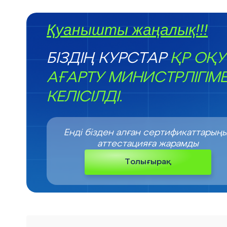
Қуанышты жаңалық!!!
БІЗДІҢ КУРСТАР
ҚР ОҚУ
АҒАРТУ МИНИСТРЛІГІМ
КЕЛІСІЛДІ.
Енді бізден алған сертификаттарың
аттестацияға жарамды
Толығырақ