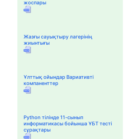
жоспары
Жазғы сауықтыру лагерінің
жиынтығы
Ұлттық ойындар Вариативті
компаненттер
Python тілінде 11-сынып
информатикасы бойынша ҰБТ тесті
сұрақтары