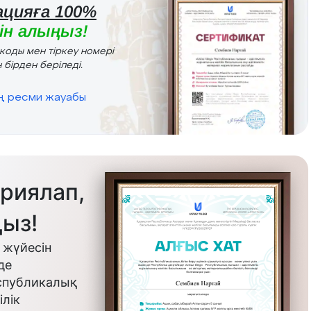
цияға 100%
н алыңыз!
r коды мен тіркеу номері
 бірден беріледі.
ің ресми жауабы
риялап,
ыз!
 жүйесін
де
еспубликалық
лік