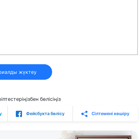
риалды жүктеу
птестеріңізбен бөлісіңіз
у
Фейсбукта бөлісу
Сілтемені көшіру