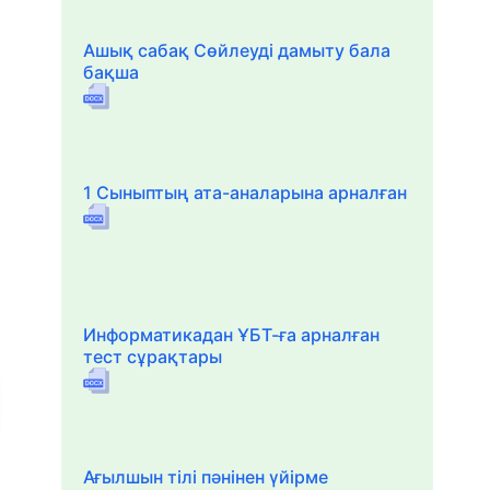
Ашық сабақ Сөйлеуді дамыту бала
бақша
1 Сыныптың ата-аналарына арналған
Информатикадан ҰБТ-ға арналған
тест сұрақтары
Ағылшын тілі пәнінен үйірме