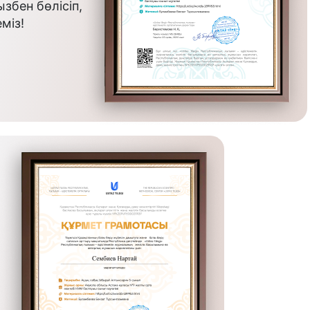
бен бөлісіп,
міз!