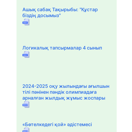
Ашық сабақ Тақырыбы: "Құстар
біздің досымыз"
Логикалық тапсырмалар 4 сынып
2024-2025 оқу жылындағы ағылшын
тілі пәнінен пәндік олимпиадаға
арналған жылдық жұмыс жоспары
«Бөтелкедегі қой» әдістемесі