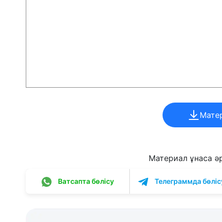
Мате
Материал ұнаса әрі
Ватсапта бөлісу
Телеграммда бөліс