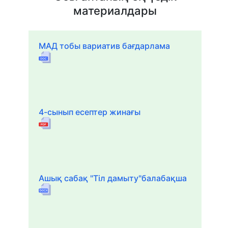
материалдары
МАД тобы вариатив бағдарлама
4-сынып есептер жинағы
Ашық сабақ "Тіл дамыту"балабақша