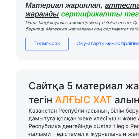
Материал жариялап,
аттеста
жарамды
сертификатты тегі
Ustaz tilegi журналы министірліктің тізіміне енген. Q
беріледі. Материал жариялаған соң сертификат тегін
Толығырақ
Оқу-ағарту министірлігін
Сайтқа 5 материал жа
тегін
АЛҒЫС ХАТ
алың
Қазақстан Республикасының білім беру
дамытуға қосқан жеке үлесі үшін және 
Республика деңгейінде «Ustaz tilegi» Р
ғылыми – әдістемелік журналының желі