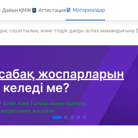
Материалдар
Дайын ҚМЖ
Аттестация
ық сауаттылық және тілдік дағды аспаз мамандығына 
 сабақ жоспарларын
 келеді ме?
Р Білім және Ғылым министірлігінің
тандартымен жасалған