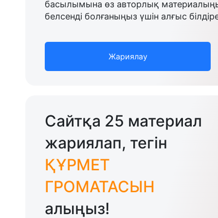
басылымына өз авторлық материалыңыз
белсенді болғаныңыз үшін алғыс білдіре
Жариялау
Сайтқа 25 материал
жариялап, тегін
ҚҰРМЕТ
ГРОМАТАСЫН
алыңыз!