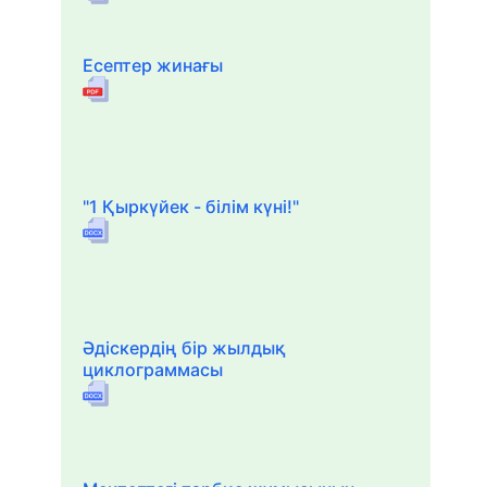
Есептер жинағы
"1 Қыркүйек - білім күні!"
Әдіскердің бір жылдық
циклограммасы