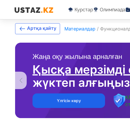
Курстар
Олимпиада
Артқа қайту
Материалдар
/
Функционалд
Жаңа оқу жылына арналған
Қысқа мерзімді
жүктеп алғыңыз
Қ
Үлгісін көру
с