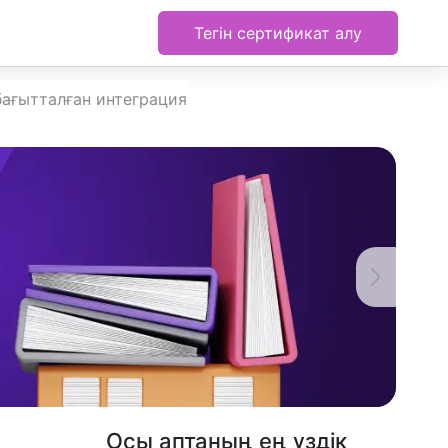
Тегін сертификат алу
бағытталған интеграция
Осы аптаның ең үздік