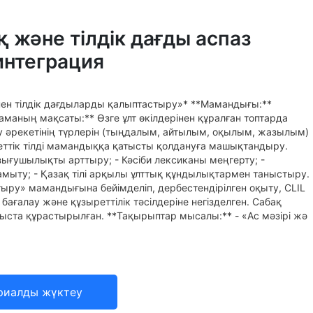
және тілдік дағды аспаз
интеграция
лінен тілдік дағдыларды қалыптастыру»* **Мамандығы:**
аның мақсаты:** Өзге ұлт өкілдерінен құралған топтарда
еу әрекетінің түрлерін (тыңдалым, айтылым, оқылым, жазылым)
еттік тілді мамандыққа қатысты қолдануға машықтандыру.
ызығушылықты арттыру; - Кәсіби лексиканы меңгерту; -
мыту; - Қазақ тілі арқылы ұлттық құндылықтармен таныстыру.
ыру» мамандығына бейімделіп, дербестендірілген оқыту, CLIL
 бағалау және құзыреттілік тәсілдеріне негізделген. Сабақ
ыста құрастырылған. **Тақырыптар мысалы:** - «Ас мәзірі жә
риалды жүктеу