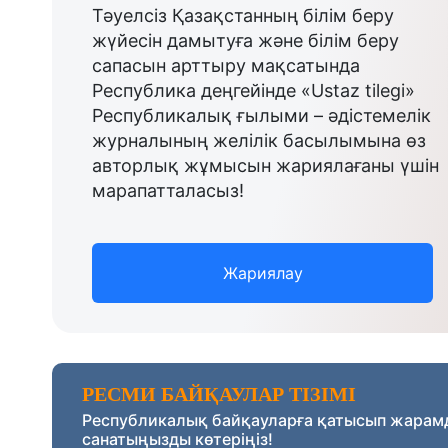
Тәуелсіз Қазақстанның білім беру
жүйесін дамытуға және білім беру
сапасын арттыру мақсатында
Республика деңгейінде «Ustaz tilegi»
Республикалық ғылыми – әдістемелік
журналының желілік басылымына өз
авторлық жұмысын жариялағаны үшін
марапатталасыз!
Жариялау
РЕСМИ БАЙҚАУЛАР ТІЗІМІ
Республикалық байқауларға қатысып жарам
санатыңызды көтеріңіз!