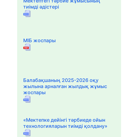
Мектептегі тәрбие жұмысының
тиімді әдістері
МІБ жоспары
Балабақшаның 2025-2026 оқу
жылына арналған жылдық жұмыс
жоспары
«Мектепке дейінгі тәрбиеде ойын
технологияларын тиімді қолдану»