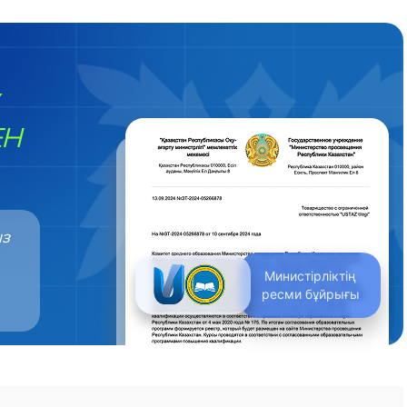
ЕН
ыз
Министірліктің
ресми бұйрығы