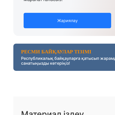
Жариялау
РЕСМИ БАЙҚАУЛАР ТІЗІМІ
Республикалық байқауларға қатысып жарам
санатыңызды көтеріңіз!
Материал іздеу