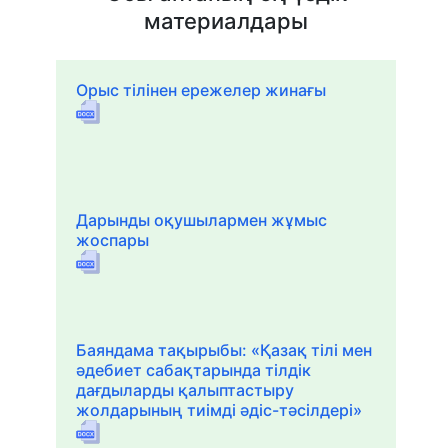
материалдары
Орыс тілінен ережелер жинағы
Дарынды оқушылармен жұмыс
жоспары
Баяндама тақырыбы: «Қазақ тілі мен
әдебиет сабақтарында тілдік
дағдыларды қалыптастыру
жолдарының тиімді әдіс-тәсілдері»