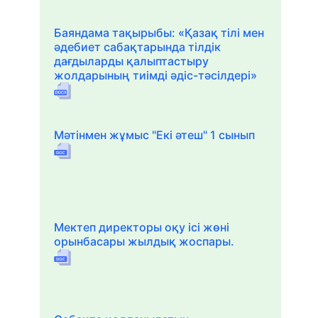
Баяндама тақырыбы: «Қазақ тілі мен
әдебиет сабақтарында тілдік
дағдыларды қалыптастыру
жолдарының тиімді әдіс-тәсілдері»
Мәтінмен жұмыс "Екі әтеш" 1 сынып
Мектеп директоры оқу ісі жөні
орынбасары жылдық жоспары.