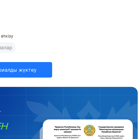
өткізу
лалар
риалды жүктеу
ЕН