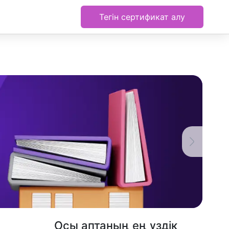
Тегін сертификат алу
Осы аптаның ең үздік