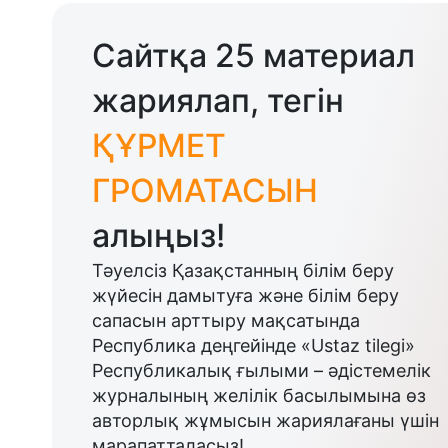
Сайтқа 25 материал
жариялап, тегін
ҚҰРМЕТ
ГРОМАТАСЫН
алыңыз!
Тәуелсіз Қазақстанның білім беру
жүйесін дамытуға және білім беру
сапасын арттыру мақсатында
Республика деңгейінде «Ustaz tilegi»
Республикалық ғылыми – әдістемелік
журналының желілік басылымына өз
авторлық жұмысын жариялағаны үшін
марапатталасыз!