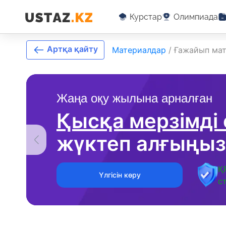
Курстар
Олимпиада
Артқа қайту
Материалдар
/
Ғажайып мат
Жаңа оқу жылына арналған
Қысқа мерзімді
жүктеп алғыңыз
Қ
Үлгісін көру
с