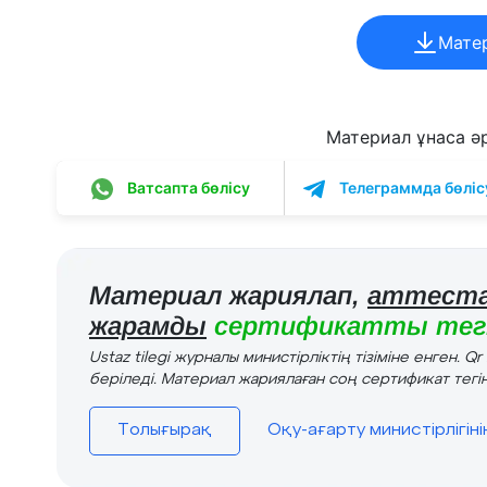
Мате
Материал ұнаса әрі
Ватсапта бөлісу
Телеграммда бөліс
Материал жариялап,
аттеста
жарамды
сертификатты тегі
Ustaz tilegi журналы министірліктің тізіміне енген. Q
беріледі. Материал жариялаған соң сертификат тегін
Толығырақ
Оқу-ағарту министірлігін