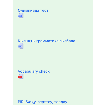
Олимпиада тест
Қызықты грамматика сызбада
Vocabulary check
PIRLS:оқу, зерттеу, талдау