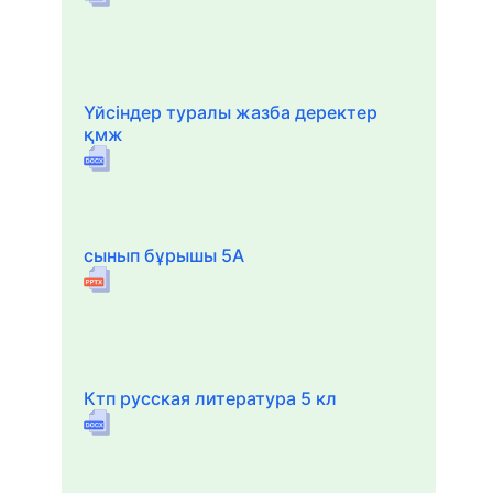
Үйсіндер туралы жазба деректер
қмж
сынып бұрышы 5А
Ктп русская литература 5 кл