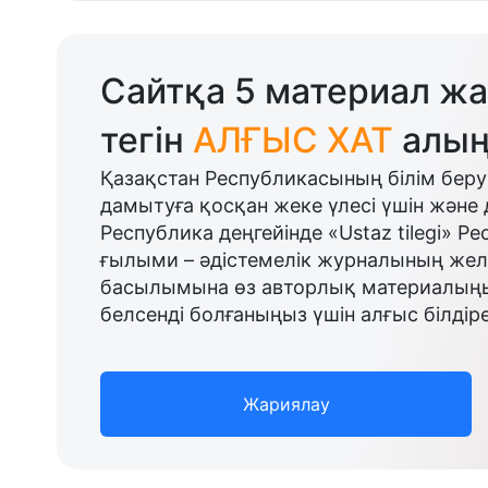
Сайтқа 5 материал жа
тегін
АЛҒЫС ХАТ
алың
Қазақстан Республикасының білім беру
дамытуға қосқан жеке үлесі үшін және 
Республика деңгейінде «Ustaz tilegi» Р
ғылыми – әдістемелік журналының желі
басылымына өз авторлық материалыңыз
белсенді болғаныңыз үшін алғыс білдіре
Жариялау