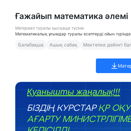
Ғажайып математика әлемі
Материал туралы қысқаша түсінік
Математикалық ұғымдар туралы есептерді ойын түрінде 
Балабақша
Ашық сабақ
Мектепке дейінгі ба
Мате
Қуанышты жаңалық!!!
БІЗДІҢ КУРСТАР
ҚР ОҚУ
АҒАРТУ МИНИСТРЛІГІМ
КЕЛІСІЛДІ.