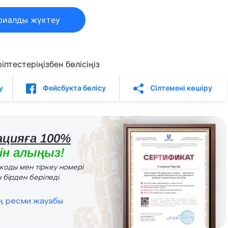
риалды жүктеу
птестеріңізбен бөлісіңіз
у
Фейсбукта бөлісу
Сілтемені көшіру
цияға 100%
н алыңыз!
r коды мен тіркеу номері
 бірден беріледі.
ің ресми жауабы