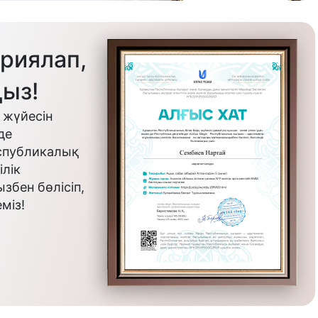
риялап,
ыз!
 жүйесін
де
еспубликалық
лік
бен бөлісіп,
міз!