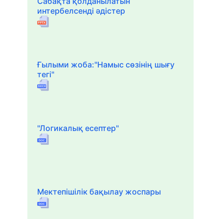
Сабақта қолданылатын
интербелсенді әдістер
Ғылыми жоба:"Намыс сөзінің шығу
тегі"
"Логикалық есептер"
Мектепішілік бақылау жоспары