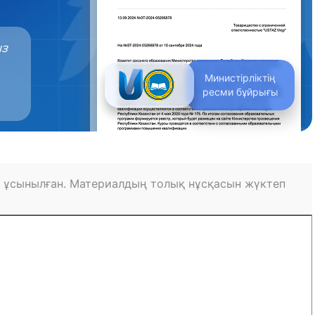
ыз
Министірліктің
ресми бұйрығы
 ұсынылған. Материалдың толық нұсқасын жүктеп