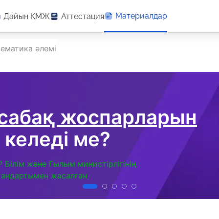
Материалдар
Дайын ҚМЖ
Аттестация
ематика әлемі
 сабақ жоспарларын
 келеді ме?
Р Білім және Ғылым министірлігінің
тандартымен жасалған