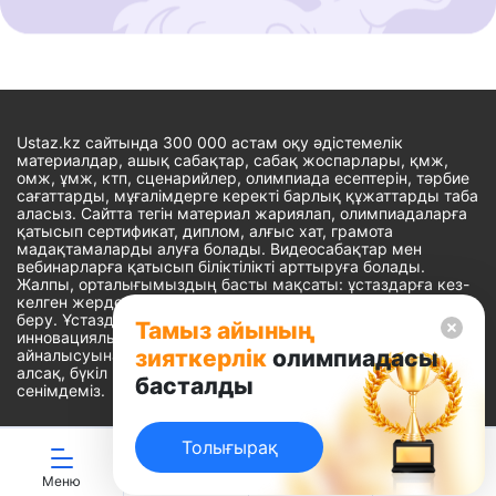
Ustaz.kz сайтында 300 000 астам оқу әдістемелік
материалдар, ашық сабақтар, сабақ жоспарлары, қмж,
омж, ұмж, ктп, сценарийлер, олимпиада есептерін, тәрбие
сағаттарды, мұғалімдерге керекті барлық құжаттарды таба
аласыз. Сайтта тегін материал жариялап, олимпиадаларға
қатысып сертификат, диплом, алғыс хат, грамота
мадақтамаларды алуға болады. Видеосабақтар мен
вебинарларға қатысып біліктілікті арттыруға болады.
Жалпы, орталығымыздың басты мақсаты: ұстаздарға кез-
келген жерде, кез-келген уақытта білім алуына мүмкіндік
беру. Ұстаздардың барлық өзекті мәселелеріне
Тамыз айының
инновациялық шешім тауып, шығармашылық жұмыспен
зияткерлік
олимпиадасы
айналысуына уақыт сыйлау. «Ұстаздарға сапалы білім бере
алсақ, бүкіл Қазақ еліне білім бере аламыз» - деген
басталды
сенімдеміз.
Толығырақ
Сайт Peaksoft веб-студиясында жасалған - Peaksoft.kz
Меню
ЖИ көмекші
Ойындар
Дайын ҚМЖ