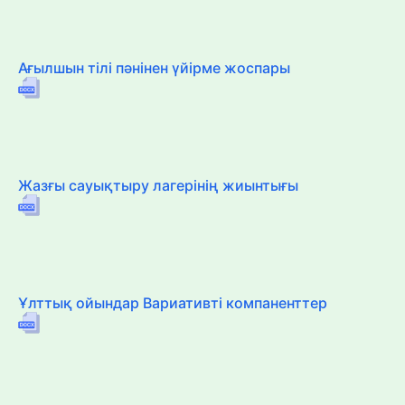
Ағылшын тілі пәнінен үйірме жоспары
Жазғы сауықтыру лагерінің жиынтығы
Ұлттық ойындар Вариативті компаненттер