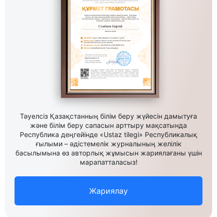
Тәуелсіз Қазақстанның білім беру жүйесін дамытуға
және білім беру сапасын арттыру мақсатында
Республика деңгейінде «Ustaz tilegi» Республикалық
ғылыми – әдістемелік журналының желілік
басылымына өз авторлық жұмысын жариялағаны үшін
марапатталасыз!
Жариялау