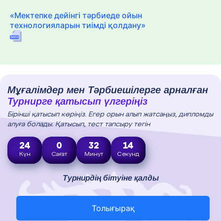
«Мектепке дейінгі тәрбиеде ойын
технологияларын тиімді қолдану»
Мұғалімдер мен Тәрбиешілерге арналған
Турнирге қатысып үлгеріңіз
Бірінші қатысып көріңіз. Егер орын алып жатсаңыз, дипломды
алуға болады. Қатысып, тест тапсыру тегін
24
0
32
13
Күн
Сағат
Минут
Секунд
Турнирдің бітуіне қалды
Толығырақ