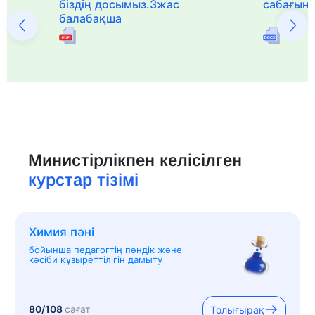
біздің досымыз.3жас
сабағын
балабақша
Министірлікпен келісілген
курстар тізімі
Химия пәні
бойынша педагогтің пәндік және
кәсіби құзыреттілігін дамыту
80/108
сағат
Толығырақ