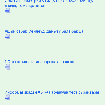
7 сынып Геометрия КТЖ (КТП) / 2024-2025 оқу
жылы, төмендетілген
Ашық сабақ Сөйлеуді дамыту бала бақша
1 Сыныптың ата-аналарына арналған
Информатикадан ҰБТ-ға арналған тест сұрақтары