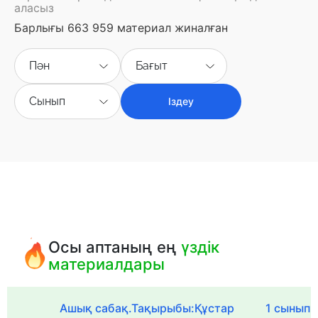
аласыз
Барлығы 663 959 материал жиналған
Пән
Бағыт
Сынып
Іздеу
Осы аптаның ең
үздік
материалдары
Ашық сабақ.Тақырыбы:Құстар
1 сыныпқа