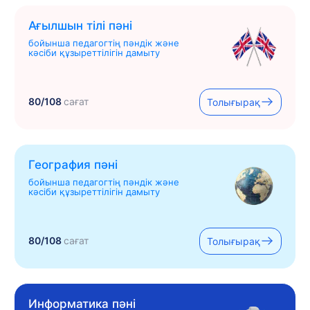
Ағылшын тілі пәні
бойынша педагогтің пәндік және
кәсіби құзыреттілігін дамыту
80/108
сағат
Толығырақ
География пәні
бойынша педагогтің пәндік және
кәсіби құзыреттілігін дамыту
80/108
сағат
Толығырақ
Информатика пәні