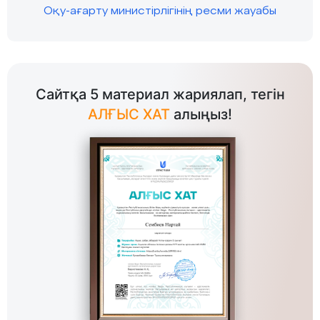
Оқу-ағарту министірлігінің ресми жауабы
Сайтқа 5 материал жариялап, тегін
АЛҒЫС ХАТ
алыңыз!