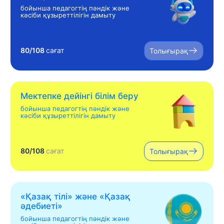
бойынша педагогтің пәндік және
кәсіби құзыреттілігін дамыту
80/108
сағат
Толығырақ
Мектепке дейінгі білім беру
бойынша педагогтің пәндік және
кәсіби құзыреттілігін дамыту
80/108
сағат
Толығырақ
«Қазақ тілі» жəне «Қазақ
əдебиеті»
бойынша педагогтің пәндік және