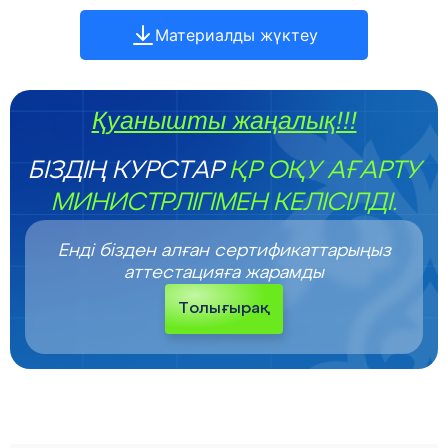
Материалды жүктеу
Қуанышты жаңалық!!!
БІЗДІҢ КУРСТАР
ҚР ОҚУ АҒАРТУ
МИНИСТРЛІГІМЕН КЕЛІСІЛДІ.
Енді бізден алған сертификаттарыңыз
аттестацияға жарамды
Толығырақ