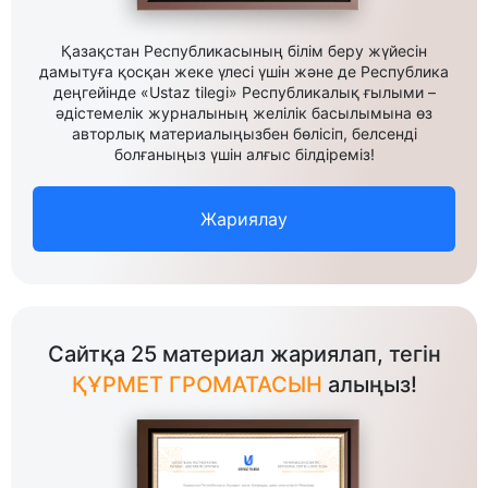
Қазақстан Республикасының білім беру жүйесін
дамытуға қосқан жеке үлесі үшін және де Республика
деңгейінде «Ustaz tilegi» Республикалық ғылыми –
әдістемелік журналының желілік басылымына өз
авторлық материалыңызбен бөлісіп, белсенді
болғаныңыз үшін алғыс білдіреміз!
Жариялау
Сайтқа 25 материал жариялап, тегін
ҚҰРМЕТ ГРОМАТАСЫН
алыңыз!