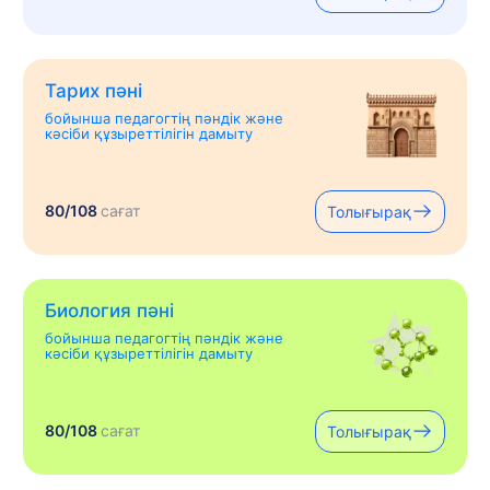
Тарих пәні
бойынша педагогтің пәндік және
кәсіби құзыреттілігін дамыту
80/108
сағат
Толығырақ
Биология пәні
бойынша педагогтің пәндік және
кәсіби құзыреттілігін дамыту
80/108
сағат
Толығырақ