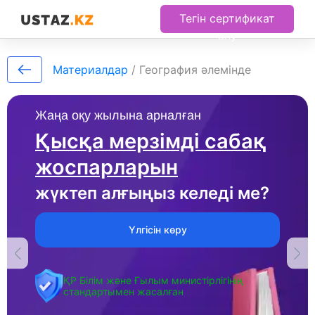
Тегін сертификат
алу
Материалдар
/
География әлемінде
Жаңа оқу жылына арналған
Қысқа мерзімді сабақ
жоспарларын
жүктеп алғыңыз келеді ме?
Үлгісін көру
ҚР Білім және Ғылым министірлігінің
стандартымен жасалған