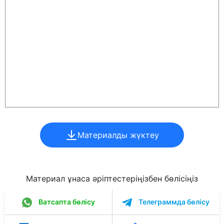
Материалды жүктеу
Материал ұнаса әріптестеріңізбен бөлісіңіз
Ватсапта бөлісу
Телеграммда бөлісу