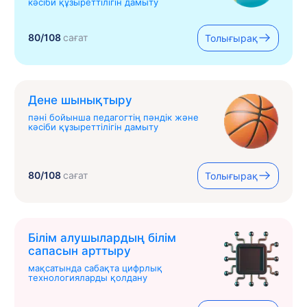
кәсіби құзыреттілігін дамыту
80/108
сағат
Толығырақ
Дене шынықтыру
пәні бойынша педагогтің пәндік және
кәсіби құзыреттілігін дамыту
80/108
сағат
Толығырақ
Білім алушылардың білім
сапасын арттыру
мақсатында сабақта цифрлық
технологияларды қолдану