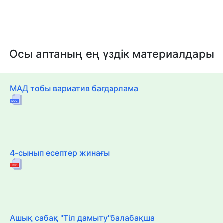
Осы аптаның ең үздік материалдары
МАД тобы вариатив бағдарлама
4-сынып есептер жинағы
Ашық сабақ "Тіл дамыту"балабақша