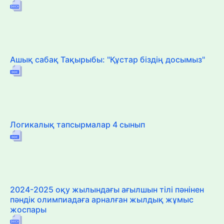
Ашық сабақ Тақырыбы: "Құстар біздің досымыз"
Логикалық тапсырмалар 4 сынып
2024-2025 оқу жылындағы ағылшын тілі пәнінен
пәндік олимпиадаға арналған жылдық жұмыс
жоспары