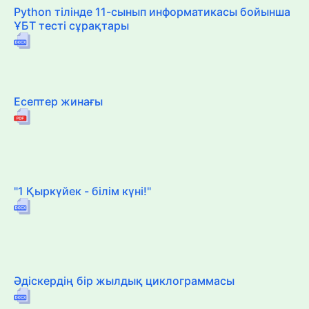
Python тілінде 11-сынып информатикасы бойынша
ҰБТ тесті сұрақтары
Есептер жинағы
"1 Қыркүйек - білім күні!"
Әдіскердің бір жылдық циклограммасы