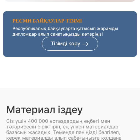
РЕСМИ БАЙҚАУЛАР ТІЗІМІ
Республикалық байқауларға қатысып жарамды
дипломдар алып санатыңызды көтеріңіз!
Тізімді көру
Материал іздеу
Сіз үшін 400 000 ұстаздардың еңбегі мен
тәжірибесін біріктіріп, ең үлкен материалдар
базасын жасадық. Төменде пәніңізді белгілеп,
керек материалды алып сабағыңызға қолдана