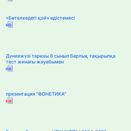
«Бөтелкедегі қой» әдістемесі
Дүниежүзі тарихы 8 сынып барлық тақырыпқа
тест жинағы жауабымен
презентация "ФОНЕТИКА"