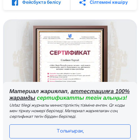
Фейсбукта бөлісу
Сілтемені көшіру
Материал жариялап,
аттестацияға 100%
жарамды
сертификатты тегін алыңыз!
Ustaz tilegi журналы министірліктің тізіміне енген. Qr коды
мен тіркеу номері беріледі. Материал жариялаған соң
сертификат тегін бірден беріледі.
Толығырақ