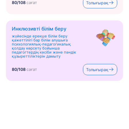
80/108
сағат
Толығырақ
Инклюзивті білім беру
жүйесінде ерекше білім беру
қажеттілігі бар білім алушыға
психологиялық-педагогикалық
қолдау көрсету бойынша
педагогтердің кәсіби және пәндік
құзыреттіліктерін дамыту
80/108
сағат
Толығырақ