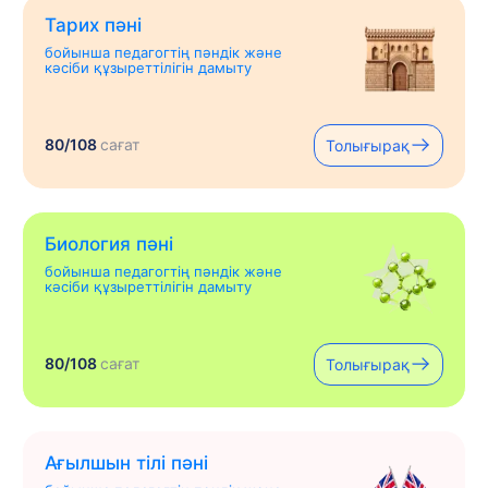
Тарих пәні
бойынша педагогтің пәндік және
кәсіби құзыреттілігін дамыту
80/108
сағат
Толығырақ
Биология пәні
бойынша педагогтің пәндік және
кәсіби құзыреттілігін дамыту
80/108
сағат
Толығырақ
Ағылшын тілі пәні