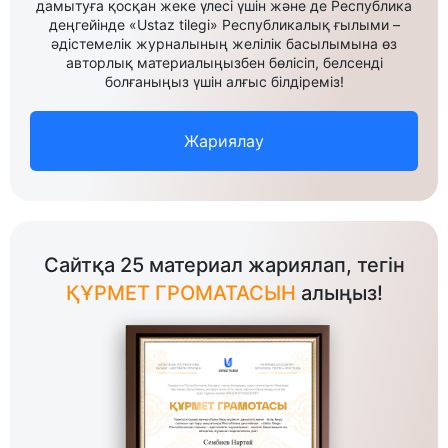
дамытуға қосқан жеке үлесі үшін және де Республика
деңгейінде «Ustaz tilegi» Республикалық ғылыми –
әдістемелік журналының желілік басылымына өз
авторлық материалыңызбен бөлісіп, белсенді
болғаныңыз үшін алғыс білдіреміз!
Жариялау
Сайтқа 25 материал жариялап, тегін
ҚҰРМЕТ ГРОМАТАСЫН
алыңыз!