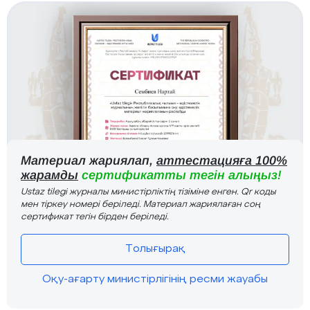
Материал жариялап,
аттестацияға 100%
жарамды
сертификатты тегін алыңыз!
Ustaz tilegi журналы министірліктің тізіміне енген. Qr коды
мен тіркеу номері беріледі. Материал жариялаған соң
сертификат тегін бірден беріледі.
Толығырақ
Оқу-ағарту министірлігінің ресми жауабы