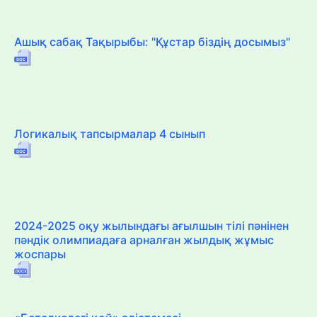
Ашық сабақ Тақырыбы: "Құстар біздің досымыз"
Логикалық тапсырмалар 4 сынып
2024-2025 оқу жылындағы ағылшын тілі пәнінен
пәндік олимпиадаға арналған жылдық жұмыс
жоспары