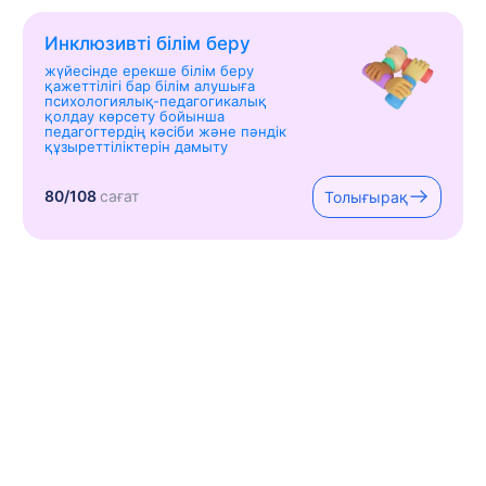
Инклюзивті білім беру
жүйесінде ерекше білім беру
қажеттілігі бар білім алушыға
психологиялық-педагогикалық
қолдау көрсету бойынша
педагогтердің кәсіби және пәндік
құзыреттіліктерін дамыту
80/108
сағат
Толығырақ