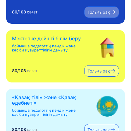
80/108
сағат
Толығырақ
Мектепке дейінгі білім беру
бойынша педагогтің пәндік және
кәсіби құзыреттілігін дамыту
80/108
сағат
Толығырақ
«Қазақ тілі» жəне «Қазақ
əдебиеті»
бойынша педагогтің пәндік және
кәсіби құзыреттілігін дамыту
80/108
сағат
Толығырақ