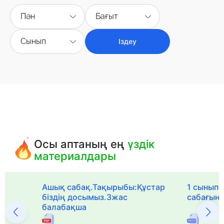
Пән
Бағыт
Сынып
Іздеу
Осы аптаның ең
үздік
материалдары
Ашық сабақ.Тақырыбы:Құстар
1 сыныпқа
біздің досымыз.3жас
сабағын
балабақша