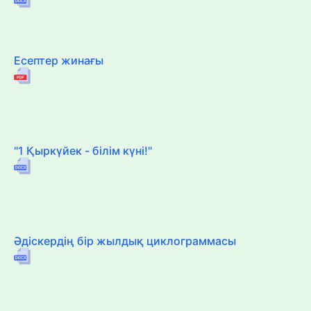
Есептер жинағы
"1 Қыркүйек - білім күні!"
Әдіскердің бір жылдық циклограммасы