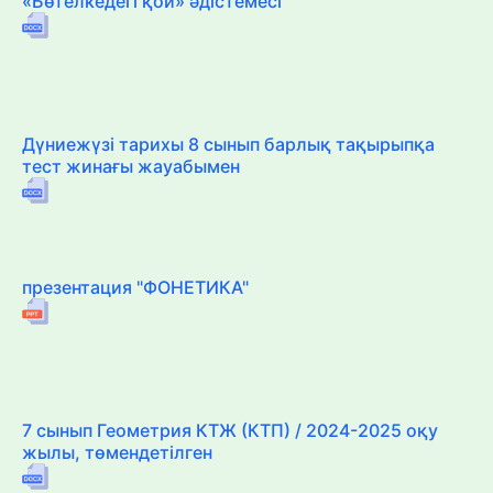
«Бөтелкедегі қой» әдістемесі
Дүниежүзі тарихы 8 сынып барлық тақырыпқа
тест жинағы жауабымен
презентация "ФОНЕТИКА"
7 сынып Геометрия КТЖ (КТП) / 2024-2025 оқу
жылы, төмендетілген