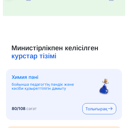
Министірлікпен келісілген
курстар тізімі
Химия пәні
бойынша педагогтің пәндік және
кәсіби құзыреттілігін дамыту
80/108
сағат
Толығырақ