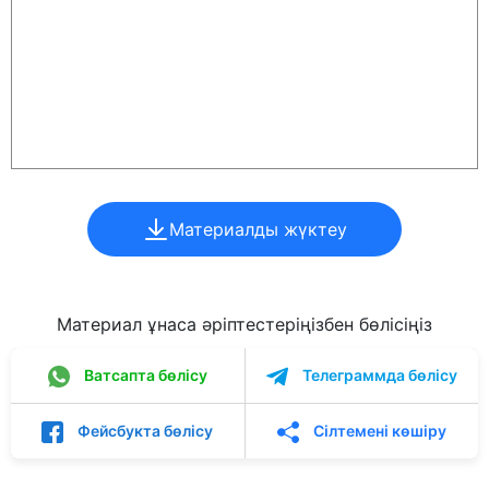
Материалды жүктеу
Материал ұнаса әріптестеріңізбен бөлісіңіз
Ватсапта бөлісу
Телеграммда бөлісу
Фейсбукта бөлісу
Сілтемені көшіру