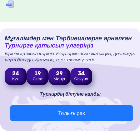
Мұғалімдер мен Тәрбиешілерге арналған
Турнирге қатысып үлгеріңіз
Бірінші қатысып көріңіз. Егер орын алып жатсаңыз, дипломды
алуға болады. Қатысып, тест тапсыру тегін
24
19
29
33
Күн
Сағат
Минут
Секунд
Турнирдің бітуіне қалды
Толығырақ