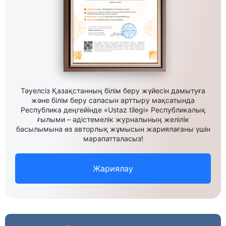
Тәуелсіз Қазақстанның білім беру жүйесін дамытуға
және білім беру сапасын арттыру мақсатында
Республика деңгейінде «Ustaz tilegi» Республикалық
ғылыми – әдістемелік журналының желілік
басылымына өз авторлық жұмысын жариялағаны үшін
марапатталасыз!
Жариялау