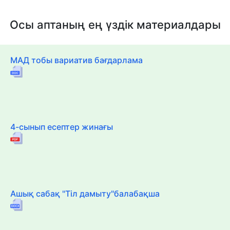
Осы аптаның ең үздік материалдары
МАД тобы вариатив бағдарлама
4-сынып есептер жинағы
Ашық сабақ "Тіл дамыту"балабақша