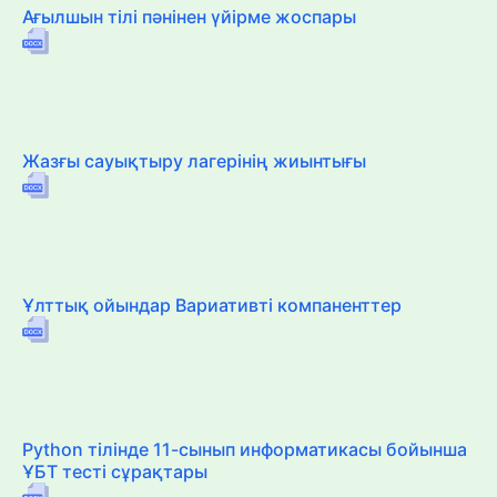
Ағылшын тілі пәнінен үйірме жоспары
Жазғы сауықтыру лагерінің жиынтығы
Ұлттық ойындар Вариативті компаненттер
Python тілінде 11-сынып информатикасы бойынша
ҰБТ тесті сұрақтары