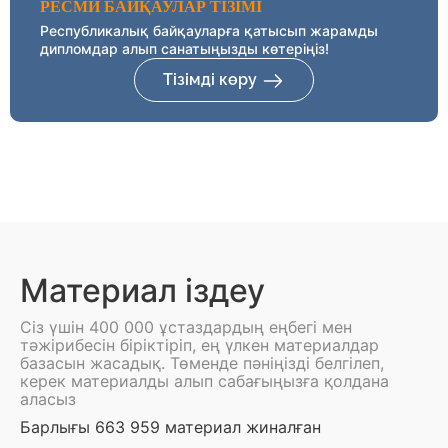
РЕСМИ БАЙҚАУЛАР ТІЗІМІ
Республикалық байқауларға қатысып жарамды
дипломдар алып санатыңызды көтеріңіз!
Тізімді көру
Материал іздеу
Сіз үшін 400 000 ұстаздардың еңбегі мен
тәжірибесін біріктіріп, ең үлкен материалдар
базасын жасадық. Төменде пәніңізді белгілеп,
керек материалды алып сабағыңызға қолдана
аласыз
Барлығы 663 959 материал жиналған