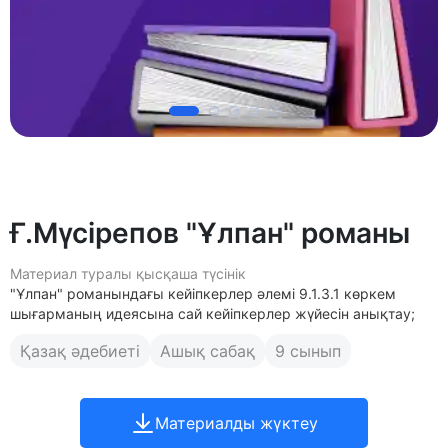
Ғ.Мүсірепов "Ұлпан" романы
Материал туралы қысқаша түсінік
"Ұлпан" романындағы кейіпкерлер әлемі 9.1.3.1 көркем
шығарманың идеясына сай кейіпкерлер жүйесін анықтау;
Қазақ әдебиеті
Ашық сабақ
9 сынып
Материалды жүктеу