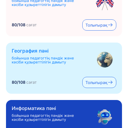
бойынша педагогтің пәндік және
кәсіби құзыреттілігін дамыту
80/108
сағат
Толығырақ
География пәні
бойынша педагогтің пәндік және
кәсіби құзыреттілігін дамыту
80/108
сағат
Толығырақ
Информатика пәні
бойынша педагогтің пәндік және
кәсіби құзыреттілігін дамыту