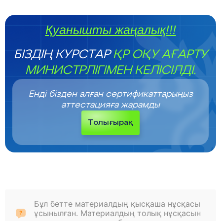
Қуанышты жаңалық!!!
БІЗДІҢ КУРСТАР
ҚР ОҚУ АҒАРТУ
МИНИСТРЛІГІМЕН КЕЛІСІЛДІ.
Енді бізден алған сертификаттарыңыз
аттестацияға жарамды
Толығырақ
Бұл бетте материалдың қысқаша нұсқасы
ұсынылған. Материалдың толық нұсқасын