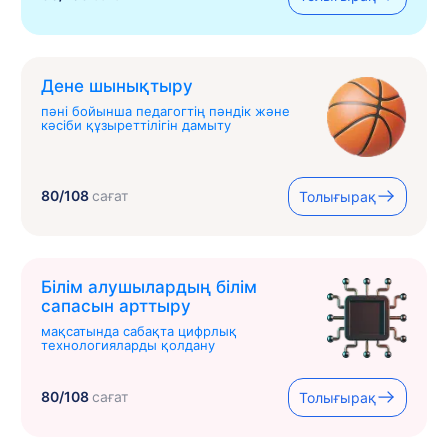
Дене шынықтыру
пәні бойынша педагогтің пәндік және
кәсіби құзыреттілігін дамыту
80/108
сағат
Толығырақ
Білім алушылардың білім
сапасын арттыру
мақсатында сабақта цифрлық
технологияларды қолдану
80/108
сағат
Толығырақ