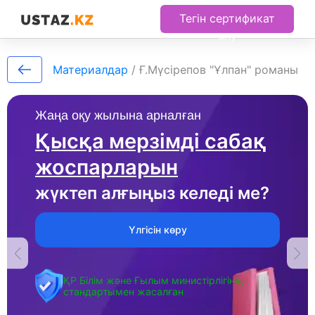
Тегін сертификат
алу
Материалдар
/
Ғ.Мүсірепов "Ұлпан" романы
Жаңа оқу жылына арналған
Қысқа мерзімді сабақ
жоспарларын
жүктеп алғыңыз келеді ме?
Үлгісін көру
ҚР Білім және Ғылым министірлігінің
стандартымен жасалған