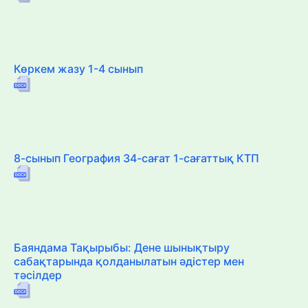
Көркем жазу 1-4 сынып
8-сынып География 34-сағат 1-сағаттық КТП
Баяндама Тақырыбы: Дене шынықтыру
сабақтарында қолданылатын әдістер мен
тәсілдер