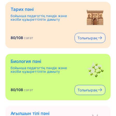
Тарих пәні
бойынша педагогтің пәндік және
кәсіби құзыреттілігін дамыту
80/108
сағат
Толығырақ
Биология пәні
бойынша педагогтің пәндік және
кәсіби құзыреттілігін дамыту
80/108
сағат
Толығырақ
Ағылшын тілі пәні