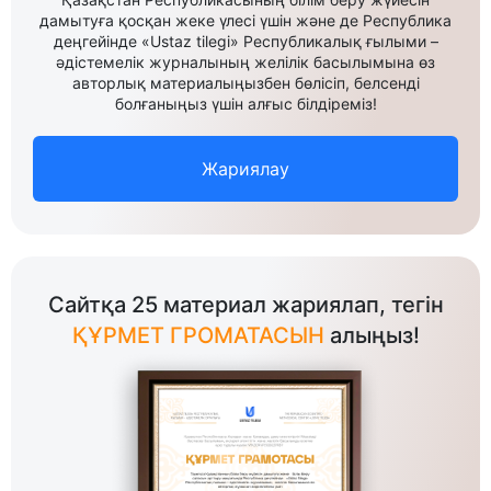
дамытуға қосқан жеке үлесі үшін және де Республика
деңгейінде «Ustaz tilegi» Республикалық ғылыми –
әдістемелік журналының желілік басылымына өз
авторлық материалыңызбен бөлісіп, белсенді
болғаныңыз үшін алғыс білдіреміз!
Жариялау
Сайтқа 25 материал жариялап, тегін
ҚҰРМЕТ ГРОМАТАСЫН
алыңыз!