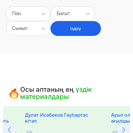
Пән
Бағыт
Сынып
Іздеу
Осы аптаның ең
үздік
материалдары
Дулат Исабеков Гауһартас
Ауыл оли
ерть
кітап
ағылшын 