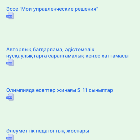
Эссе "Мои управленческие решения"
Авторлық бағдарлама, әдістемелік
нұсқаулықтарға сараптамалық кеңес хаттамасы
Олимпияда есептер жинағы 5-11 сыныптар
Әлеуметтік педагогтың жоспары