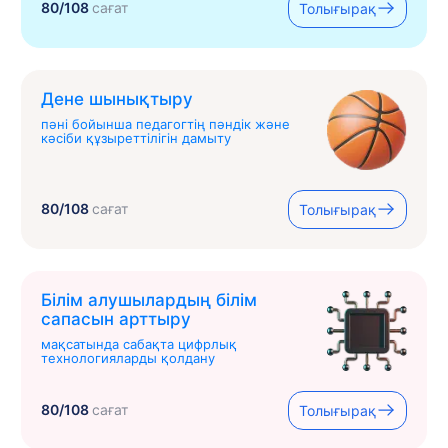
80/108
сағат
Толығырақ
Дене шынықтыру
пәні бойынша педагогтің пәндік және
кәсіби құзыреттілігін дамыту
80/108
сағат
Толығырақ
Білім алушылардың білім
сапасын арттыру
мақсатында сабақта цифрлық
технологияларды қолдану
80/108
сағат
Толығырақ