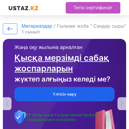
Тегін сертификат
алу
Материалдар
/
Ғылыми жоба " Сандар сыры"
1 сынып
Жаңа оқу жылына арналған
Қысқа мерзімді сабақ
жоспарларын
жүктеп алғыңыз келеді ме?
Үлгісін көру
ҚР Білім және Ғылым министірлігінің
стандартымен жасалған