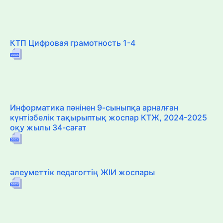
КТП Цифровая грамотность 1-4
Информатика пәнінен 9-сыныпқа арналған
күнтізбелік тақырыптық жоспар КТЖ, 2024-2025
оқу жылы 34-сағат
әлеуметтік педагогтің ЖІИ жоспары