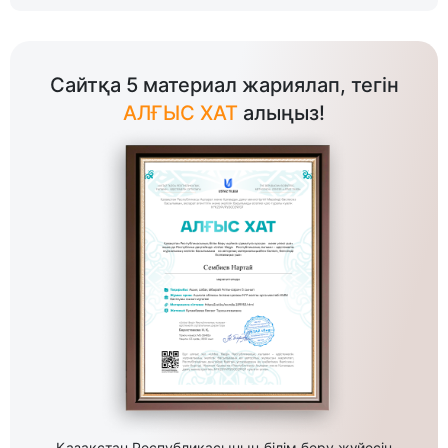
Сайтқа 5 материал жариялап, тегін
АЛҒЫС ХАТ
алыңыз!
Қазақстан Республикасының білім беру жүйесін