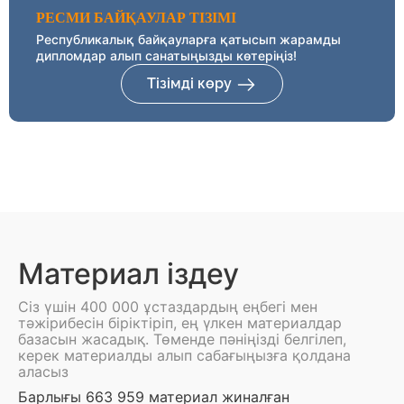
РЕСМИ БАЙҚАУЛАР ТІЗІМІ
Республикалық байқауларға қатысып жарамды
дипломдар алып санатыңызды көтеріңіз!
Тізімді көру
Материал іздеу
Сіз үшін 400 000 ұстаздардың еңбегі мен
тәжірибесін біріктіріп, ең үлкен материалдар
базасын жасадық. Төменде пәніңізді белгілеп,
керек материалды алып сабағыңызға қолдана
аласыз
Барлығы 663 959 материал жиналған