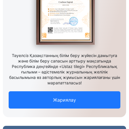
Тәуелсіз Қазақстанның білім беру жүйесін дамытуға
және білім беру сапасын арттыру мақсатында
Республика деңгейінде «Ustaz tilegi» Республикалық
ғылыми – әдістемелік журналының желілік
басылымына өз авторлық жұмысын жариялағаны үшін
марапатталасыз!
Жариялау