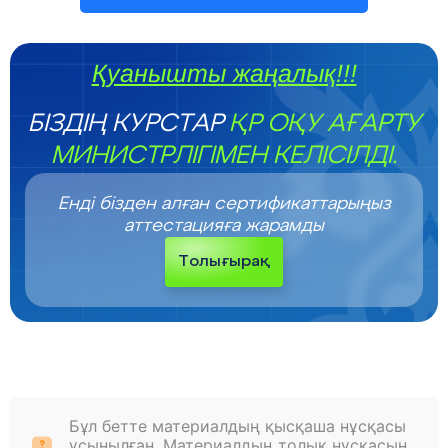
Қуанышты жаңалық!!!
БІЗДІҢ КУРСТАР
ҚР ОҚУ АҒАРТУ
МИНИСТРЛІГІМЕН КЕЛІСІЛДІ.
Енді бізден алған сертификаттарыңыз
аттестацияға жарамды
Толығырақ
Бұл бетте материалдың қысқаша нұсқасы
ұсынылған. Материалдың толық нұсқасын