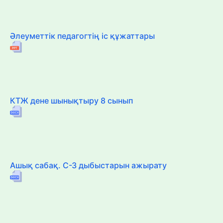
Әлеуметтік педагогтің іс құжаттары
КТЖ дене шынықтыру 8 сынып
Ашық сабақ. С-З дыбыстарын ажырату