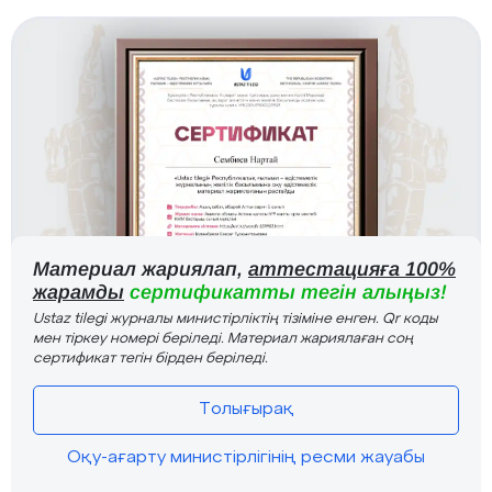
Материал жариялап,
аттестацияға 100%
жарамды
сертификатты тегін алыңыз!
Ustaz tilegi журналы министірліктің тізіміне енген. Qr коды
мен тіркеу номері беріледі. Материал жариялаған соң
сертификат тегін бірден беріледі.
Толығырақ
Оқу-ағарту министірлігінің ресми жауабы