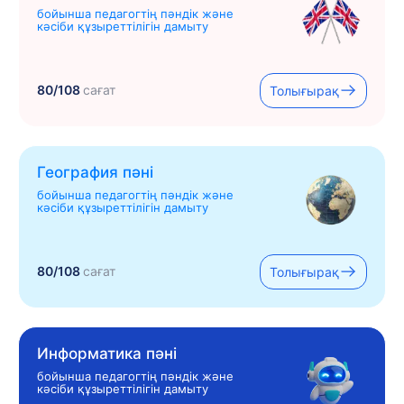
бойынша педагогтің пәндік және
кәсіби құзыреттілігін дамыту
80/108
сағат
Толығырақ
География пәні
бойынша педагогтің пәндік және
кәсіби құзыреттілігін дамыту
80/108
сағат
Толығырақ
Информатика пәні
бойынша педагогтің пәндік және
кәсіби құзыреттілігін дамыту