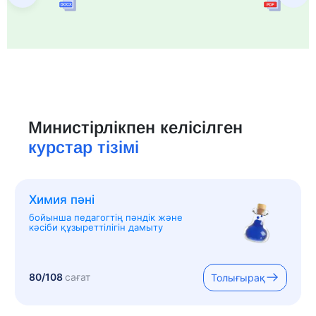
Министірлікпен келісілген
курстар тізімі
Химия пәні
бойынша педагогтің пәндік және
кәсіби құзыреттілігін дамыту
80/108
сағат
Толығырақ