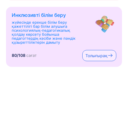
Инклюзивті білім беру
жүйесінде ерекше білім беру
қажеттілігі бар білім алушыға
психологиялық-педагогикалық
қолдау көрсету бойынша
педагогтердің кәсіби және пәндік
құзыреттіліктерін дамыту
80/108
сағат
Толығырақ