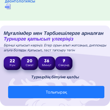
деонтологиясы
Мұғалімдер мен Тәрбиешілерге арналған
Турнирге қатысып үлгеріңіз
Бірінші қатысып көріңіз. Егер орын алып жатсаңыз, дипломды
алуға болады. Қатысып, тест тапсыру тегін
22
20
36
6
Күн
Сағат
Минут
Секунд
Турнирдің бітуіне қалды
Толығырақ