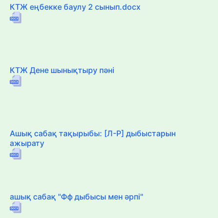
КТЖ еңбекке баулу 2 сынып.docx
КТЖ Дене шынықтыру пәні
Ашық сабақ тақырыбы: [Л-Р] дыбыстарын
ажырату
ашық сабақ "Фф дыбысы мен әрпі"