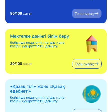
80/108
сағат
Толығырақ
Мектепке дейінгі білім беру
бойынша педагогтің пәндік және
кәсіби құзыреттілігін дамыту
80/108
сағат
Толығырақ
«Қазақ тілі» жəне «Қазақ
əдебиеті»
бойынша педагогтің пәндік және
кәсіби құзыреттілігін дамыту