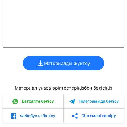
Материалды жүктеу
Материал ұнаса әріптестеріңізбен бөлісіңіз
Ватсапта бөлісу
Телеграммда бөлісу
Фейсбукта бөлісу
Сілтемені көшіру