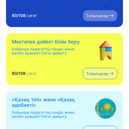
80/108
сағат
Толығырақ
Мектепке дейінгі білім беру
бойынша педагогтің пәндік және
кәсіби құзыреттілігін дамыту
80/108
сағат
Толығырақ
«Қазақ тілі» жəне «Қазақ
əдебиеті»
бойынша педагогтің пәндік және
кәсіби құзыреттілігін дамыту