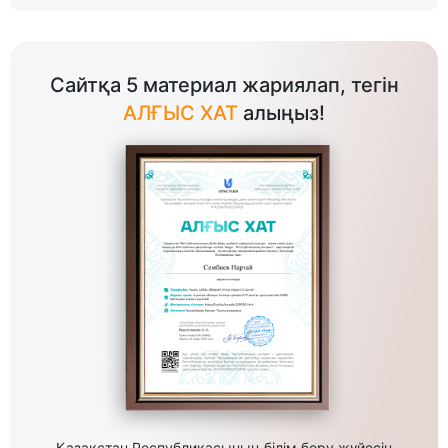
Сайтқа 5 материал жариялап, тегін
АЛҒЫС ХАТ
алыңыз!
Қазақстан Республикасының білім беру жүйесін