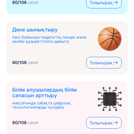
80/108
сағат
Толығырақ
Дене шынықтыру
пәні бойынша педагогтің пәндік және
кәсіби құзыреттілігін дамыту
80/108
сағат
Толығырақ
Білім алушылардың білім
сапасын арттыру
мақсатында сабақта цифрлық
технологияларды қолдану
80/108
сағат
Толығырақ