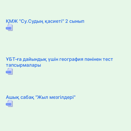
ҚМЖ "Су.Судың қасиеті" 2 сынып
ҰБТ-ға дайындық үшін география пәнінен тест
тапсырмалары
Ашық сабақ "Жыл мезгілдері"