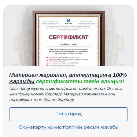
Материал жариялап,
аттестацияға 100%
жарамды
сертификатты тегін алыңыз!
Ustaz tilegi журналы министірліктің тізіміне енген. Qr коды
мен тіркеу номері беріледі. Материал жариялаған соң
сертификат тегін бірден беріледі.
Толығырақ
Оқу-ағарту министірлігінің ресми жауабы