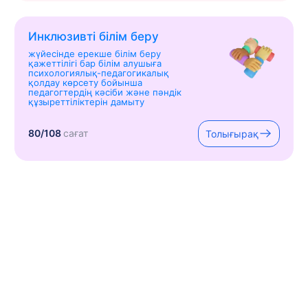
Инклюзивті білім беру
жүйесінде ерекше білім беру
қажеттілігі бар білім алушыға
психологиялық-педагогикалық
қолдау көрсету бойынша
педагогтердің кәсіби және пәндік
құзыреттіліктерін дамыту
80/108
сағат
Толығырақ