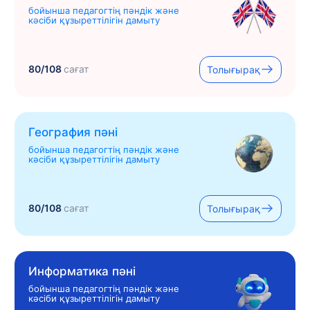
бойынша педагогтің пәндік және
кәсіби құзыреттілігін дамыту
80/108
сағат
Толығырақ
География пәні
бойынша педагогтің пәндік және
кәсіби құзыреттілігін дамыту
80/108
сағат
Толығырақ
Информатика пәні
бойынша педагогтің пәндік және
кәсіби құзыреттілігін дамыту