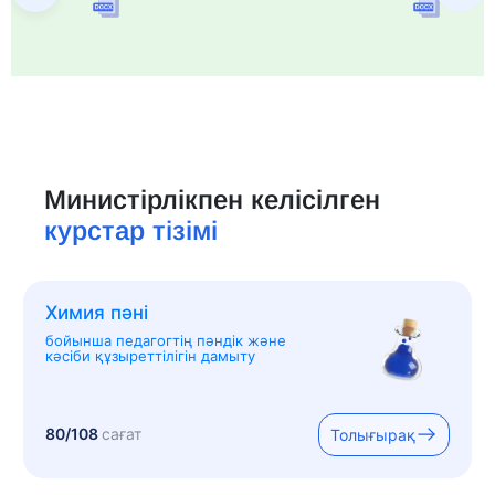
Министірлікпен келісілген
курстар тізімі
Химия пәні
бойынша педагогтің пәндік және
кәсіби құзыреттілігін дамыту
80/108
сағат
Толығырақ