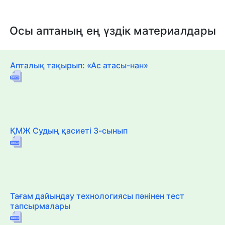
Осы аптаның ең үздік материалдары
Апталық тақырып: «Ас атасы-нан»
ҚМЖ Судың қасиеті 3-сынып
Тағам дайындау технологиясы пәнінен тест
тапсырмалары