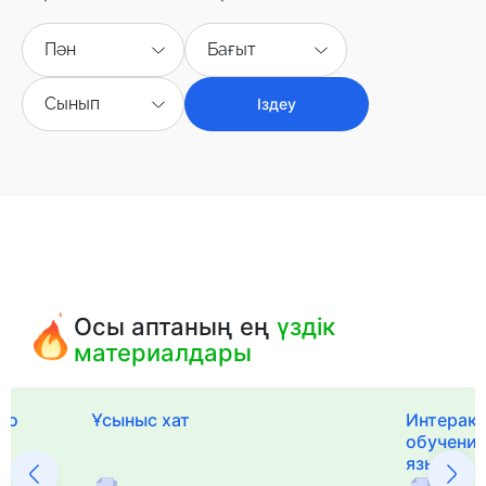
Пән
Бағыт
Сынып
Іздеу
Осы аптаның ең
үздік
материалдары
го
Ұсыныс хат
Интерак
обучения
языка и 