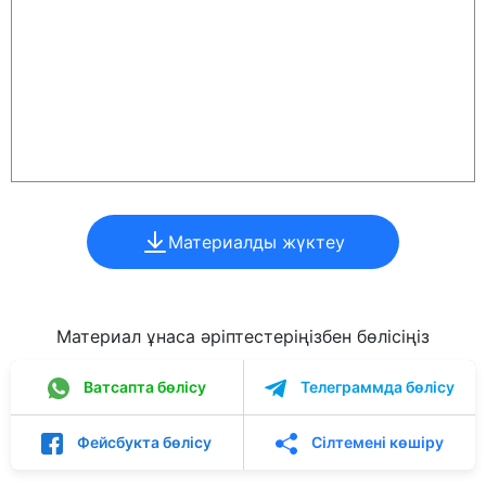
Материалды жүктеу
Материал ұнаса әріптестеріңізбен бөлісіңіз
Ватсапта бөлісу
Телеграммда бөлісу
Фейсбукта бөлісу
Сілтемені көшіру