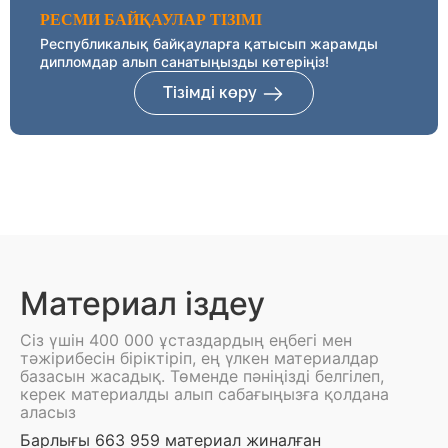
РЕСМИ БАЙҚАУЛАР ТІЗІМІ
Республикалық байқауларға қатысып жарамды
дипломдар алып санатыңызды көтеріңіз!
Тізімді көру
Материал іздеу
Сіз үшін 400 000 ұстаздардың еңбегі мен
тәжірибесін біріктіріп, ең үлкен материалдар
базасын жасадық. Төменде пәніңізді белгілеп,
керек материалды алып сабағыңызға қолдана
аласыз
Барлығы 663 959 материал жиналған