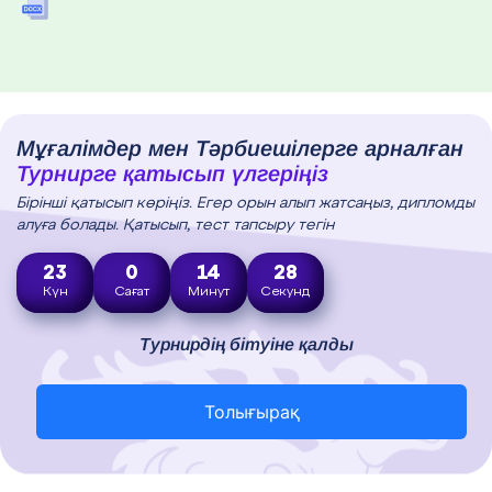
Мұғалімдер мен Тәрбиешілерге арналған
Турнирге қатысып үлгеріңіз
Бірінші қатысып көріңіз. Егер орын алып жатсаңыз, дипломды
алуға болады. Қатысып, тест тапсыру тегін
23
0
14
27
Күн
Сағат
Минут
Секунд
Турнирдің бітуіне қалды
Толығырақ