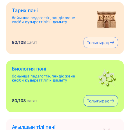
Тарих пәні
бойынша педагогтің пәндік және
кәсіби құзыреттілігін дамыту
80/108
сағат
Толығырақ
Биология пәні
бойынша педагогтің пәндік және
кәсіби құзыреттілігін дамыту
80/108
сағат
Толығырақ
Ағылшын тілі пәні