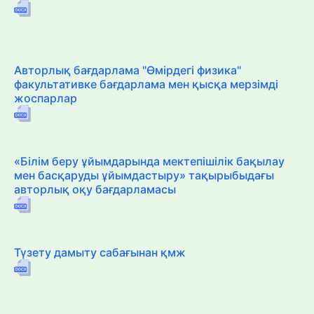
Авторлық бағдарлама "Өмірдегі физика"
факультативке бағдарлама мен қысқа мерзімді
жоспарлар
«Білім беру ұйымдарында мектепішілік бақылау
мен басқаруды ұйымдастыру» тақырыбыдағы
авторлық оқу бағдарламасы
Түзету дамыту сабағынан қмж