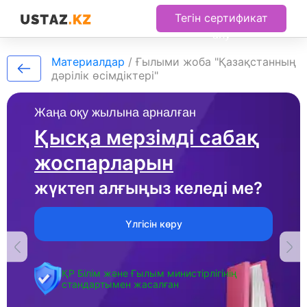
Тегін сертификат
алу
Материалдар
/
Ғылыми жоба "Қазақстанның
дәрілік өсімдіктері"
Жаңа оқу жылына арналған
Қысқа мерзімді сабақ
жоспарларын
жүктеп алғыңыз келеді ме?
Үлгісін көру
ҚР Білім және Ғылым министірлігінің
стандартымен жасалған