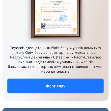
Тәуелсіз Қазақстанның білім беру жүйесін дамытуға
және білім беру сапасын арттыру мақсатында
Республика деңгейінде «Ustaz tilegi» Республикалық
ғылыми – әдістемелік журналының желілік
басылымына өз авторлық жұмысын жариялағаны үшін
марапатталасыз!
Жариялау