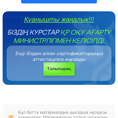
Қуанышты жаңалық!!!
БІЗДІҢ КУРСТАР
ҚР ОҚУ АҒАРТУ
МИНИСТРЛІГІМЕН КЕЛІСІЛДІ.
Енді бізден алған сертификаттарыңыз
аттестацияға жарамды
Толығырақ
Бұл бетте материалдың қысқаша нұсқасы
ұсынылған. Материалдың толық нұсқасын