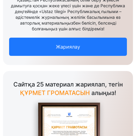
дамытуға қосқан жеке үлесі үшін және де Республика
деңгейінде «Ustaz tilegi» Республикалық ғылыми –
әдістемелік журналының желілік басылымына өз
авторлық материалыңызбен бөлісіп, белсенді
болғаныңыз үшін алғыс білдіреміз!
Жариялау
Сайтқа 25 материал жариялап, тегін
ҚҰРМЕТ ГРОМАТАСЫН
алыңыз!