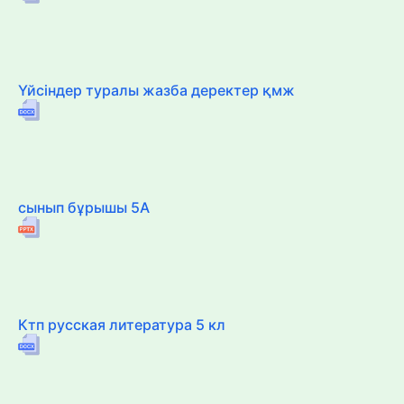
Үйсіндер туралы жазба деректер қмж
сынып бұрышы 5А
Ктп русская литература 5 кл