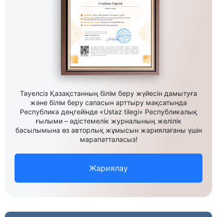
Тәуелсіз Қазақстанның білім беру жүйесін дамытуға
және білім беру сапасын арттыру мақсатында
Республика деңгейінде «Ustaz tilegi» Республикалық
ғылыми – әдістемелік журналының желілік
басылымына өз авторлық жұмысын жариялағаны үшін
марапатталасыз!
Жариялау