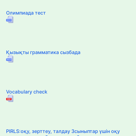
Олимпиада тест
Қызықты грамматика сызбада
Vocabulary check
PIRLS:оқу, зерттеу, талдау 3сыныптар үшін оқу