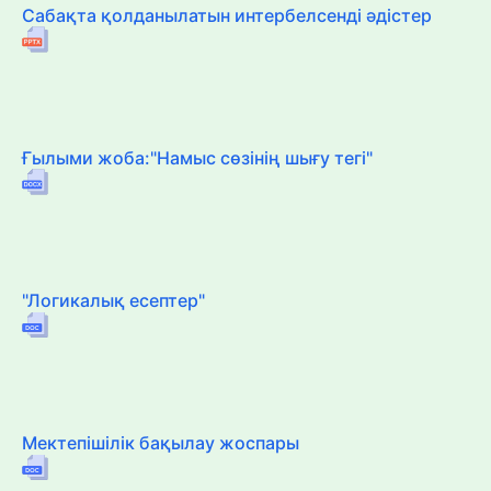
Сабақта қолданылатын интербелсенді әдістер
Ғылыми жоба:"Намыс сөзінің шығу тегі"
"Логикалық есептер"
Мектепішілік бақылау жоспары