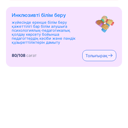
Инклюзивті білім беру
жүйесінде ерекше білім беру
қажеттілігі бар білім алушыға
психологиялық-педагогикалық
қолдау көрсету бойынша
педагогтердің кәсіби және пәндік
құзыреттіліктерін дамыту
80/108
сағат
Толығырақ