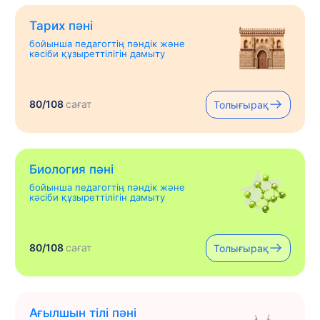
Тарих пәні
бойынша педагогтің пәндік және
кәсіби құзыреттілігін дамыту
80/108
сағат
Толығырақ
Биология пәні
бойынша педагогтің пәндік және
кәсіби құзыреттілігін дамыту
80/108
сағат
Толығырақ
Ағылшын тілі пәні