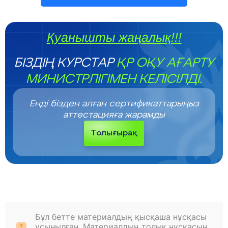
Қуанышты жаңалық!!!
БІЗДІҢ КУРСТАР
ҚР ОҚУ АҒАРТУ
МИНИСТРЛІГІМЕН КЕЛІСІЛДІ.
Енді бізден алған сертификаттарыңыз
аттестацияға жарамды
Толығырақ
Бұл бетте материалдың қысқаша нұсқасы
ұсынылған. Материалдың толық нұсқасын