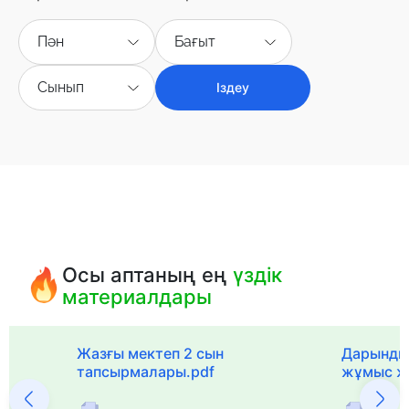
Пән
Бағыт
Сынып
Іздеу
Осы аптаның ең
үздік
материалдары
с
Жазғы мектеп 2 сын
Дарынды
тапсырмалары.pdf
жұмыс ж