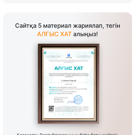
Сайтқа 5 материал жариялап, тегін
АЛҒЫС ХАТ
алыңыз!
Қазақстан Республикасының білім беру жүйесін