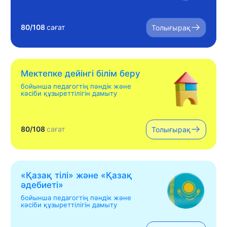
80/108
сағат
Толығырақ
Мектепке дейінгі білім беру
бойынша педагогтің пәндік және
кәсіби құзыреттілігін дамыту
80/108
сағат
Толығырақ
«Қазақ тілі» жəне «Қазақ
əдебиеті»
бойынша педагогтің пәндік және
кәсіби құзыреттілігін дамыту