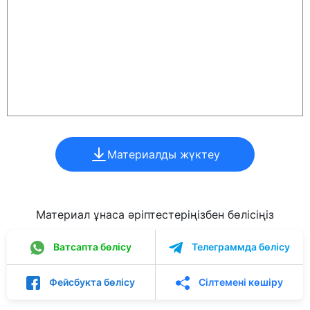
Материалды жүктеу
Материал ұнаса әріптестеріңізбен бөлісіңіз
Ватсапта бөлісу
Телеграммда бөлісу
Фейсбукта бөлісу
Сілтемені көшіру