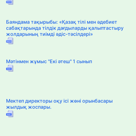
Баяндама тақырыбы: «Қазақ тілі мен әдебиет
сабақтарында тілдік дағдыларды қалыптастыру
жолдарының тиімді әдіс-тәсілдері»
Мәтінмен жұмыс "Екі әтеш" 1 сынып
Мектеп директоры оқу ісі жөні орынбасары
жылдық жоспары.