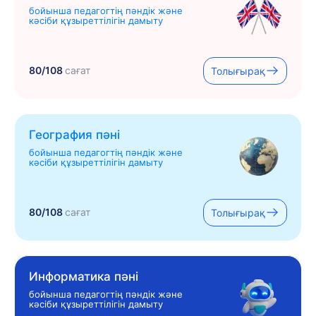
бойынша педагогтің пәндік және
кәсіби құзыреттілігін дамыту
80/108
сағат
Толығырақ
География пәні
бойынша педагогтің пәндік және
кәсіби құзыреттілігін дамыту
80/108
сағат
Толығырақ
Информатика пәні
бойынша педагогтің пәндік және
кәсіби құзыреттілігін дамыту