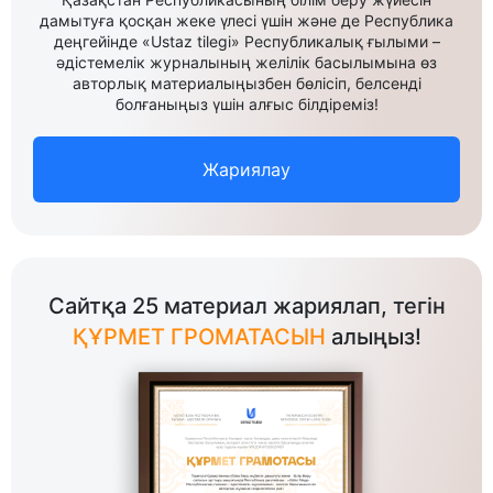
дамытуға қосқан жеке үлесі үшін және де Республика
деңгейінде «Ustaz tilegi» Республикалық ғылыми –
әдістемелік журналының желілік басылымына өз
авторлық материалыңызбен бөлісіп, белсенді
болғаныңыз үшін алғыс білдіреміз!
Жариялау
Сайтқа 25 материал жариялап, тегін
ҚҰРМЕТ ГРОМАТАСЫН
алыңыз!