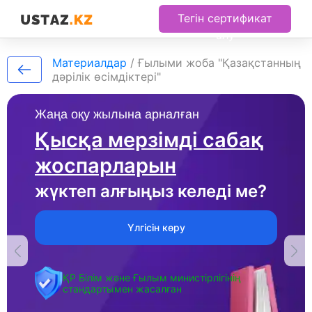
Тегін сертификат
алу
Материалдар
/
Ғылыми жоба "Қазақстанның
дәрілік өсімдіктері"
Жаңа оқу жылына арналған
Қысқа мерзімді сабақ
жоспарларын
жүктеп алғыңыз келеді ме?
Үлгісін көру
ҚР Білім және Ғылым министірлігінің
стандартымен жасалған