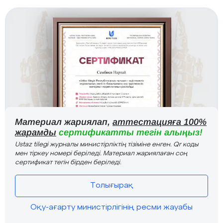
Материал жариялап,
аттестацияға 100%
жарамды
сертификатты тегін алыңыз!
Ustaz tilegi журналы министірліктің тізіміне енген. Qr коды
мен тіркеу номері беріледі. Материал жариялаған соң
сертификат тегін бірден беріледі.
Толығырақ
Оқу-ағарту министірлігінің ресми жауабы