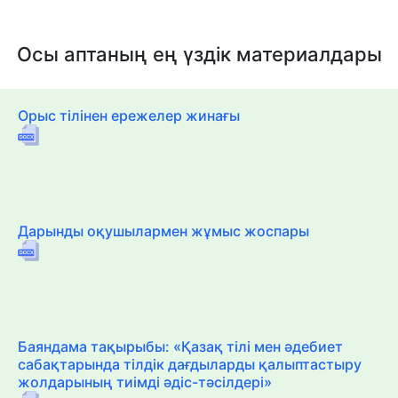
Осы аптаның ең үздік материалдары
Орыс тілінен ережелер жинағы
Дарынды оқушылармен жұмыс жоспары
Баяндама тақырыбы: «Қазақ тілі мен әдебиет
сабақтарында тілдік дағдыларды қалыптастыру
жолдарының тиімді әдіс-тәсілдері»