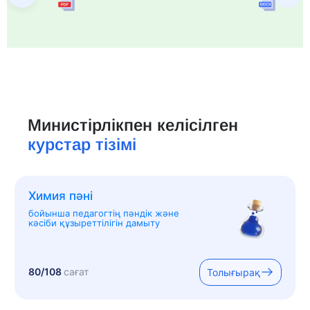
Министірлікпен келісілген
курстар тізімі
Химия пәні
бойынша педагогтің пәндік және
кәсіби құзыреттілігін дамыту
80/108
сағат
Толығырақ