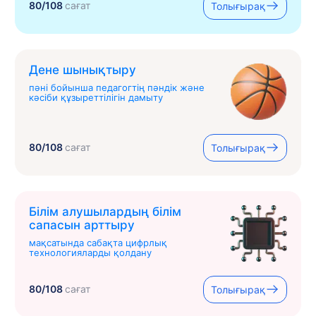
80/108
сағат
Толығырақ
Дене шынықтыру
пәні бойынша педагогтің пәндік және
кәсіби құзыреттілігін дамыту
80/108
сағат
Толығырақ
Білім алушылардың білім
сапасын арттыру
мақсатында сабақта цифрлық
технологияларды қолдану
80/108
сағат
Толығырақ