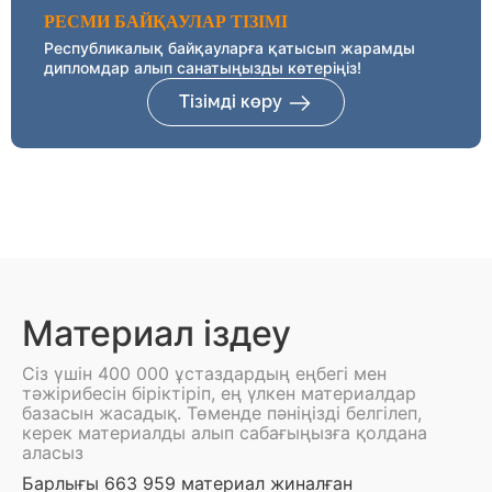
РЕСМИ БАЙҚАУЛАР ТІЗІМІ
Республикалық байқауларға қатысып жарамды
дипломдар алып санатыңызды көтеріңіз!
Тізімді көру
Материал іздеу
Сіз үшін 400 000 ұстаздардың еңбегі мен
тәжірибесін біріктіріп, ең үлкен материалдар
базасын жасадық. Төменде пәніңізді белгілеп,
керек материалды алып сабағыңызға қолдана
аласыз
Барлығы 663 959 материал жиналған