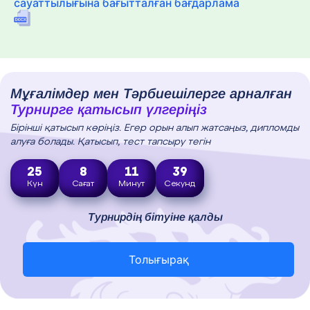
сауаттылығына бағытталған бағдарлама
Мұғалімдер мен Тәрбиешілерге арналған
Турнирге қатысып үлгеріңіз
Бірінші қатысып көріңіз. Егер орын алып жатсаңыз, дипломды
алуға болады. Қатысып, тест тапсыру тегін
25
8
11
38
Күн
Сағат
Минут
Секунд
Турнирдің бітуіне қалды
Толығырақ