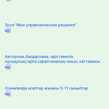
Эссе "Мои управленческие решения"
Авторлық бағдарлама, әдістемелік
нұсқаулықтарға сараптамалық кеңес хаттамасы
Олимпияда есептер жинағы 5-11 сыныптар