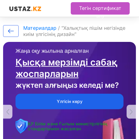
Тегін сертификат
алу
Материалдар
/
"Халықтық пішім негізінде
киім үлгісінің дизайн"
Жаңа оқу жылына арналған
Қысқа мерзімді сабақ
жоспарларын
жүктеп алғыңыз келеді ме?
Үлгісін көру
ҚР Білім және Ғылым министірлігінің
стандартымен жасалған