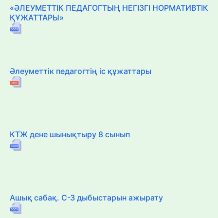
«ӘЛЕУМЕТТІК ПЕДАГОГТЫҢ НЕГІЗГІ НОРМАТИВТІК
ҚҰЖАТТАРЫ»
Әлеуметтік педагогтің іс құжаттары
КТЖ дене шынықтыру 8 сынып
Ашық сабақ. С-З дыбыстарын ажырату