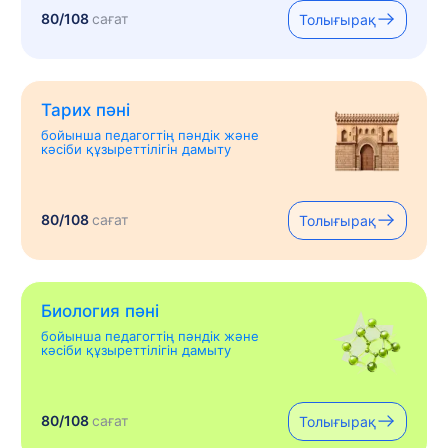
80/108
сағат
Толығырақ
Тарих пәні
бойынша педагогтің пәндік және
кәсіби құзыреттілігін дамыту
80/108
сағат
Толығырақ
Биология пәні
бойынша педагогтің пәндік және
кәсіби құзыреттілігін дамыту
80/108
сағат
Толығырақ