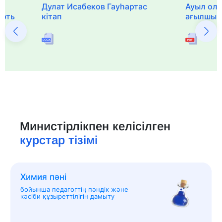
Дулат Исабеков Гауһартас
Ауыл оли
ерть
кітап
ағылшын 
Министірлікпен келісілген
курстар тізімі
Химия пәні
бойынша педагогтің пәндік және
кәсіби құзыреттілігін дамыту