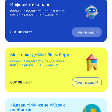
Информатика пәні
бойынша педагогтің пәндік және
кәсіби құзыреттілігін дамыту
80/108
сағат
Толығырақ
Мектепке дейінгі білім беру
бойынша педагогтің пәндік және
кәсіби құзыреттілігін дамыту
80/108
сағат
Толығырақ
«Қазақ тілі» жəне «Қазақ
əдебиеті»