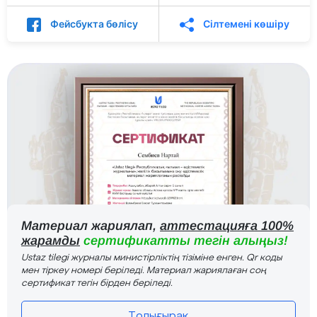
Фейсбукта бөлісу
Сілтемені көшіру
Материал жариялап,
аттестацияға 100%
жарамды
сертификатты тегін алыңыз!
Ustaz tilegi журналы министірліктің тізіміне енген. Qr коды
мен тіркеу номері беріледі. Материал жариялаған соң
сертификат тегін бірден беріледі.
Толығырақ