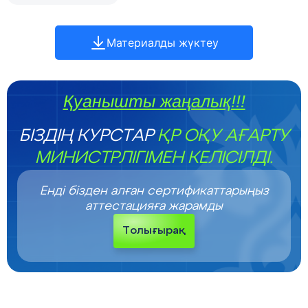
Материалды жүктеу
Қуанышты жаңалық!!!
БІЗДІҢ КУРСТАР
ҚР ОҚУ АҒАРТУ
МИНИСТРЛІГІМЕН КЕЛІСІЛДІ.
Енді бізден алған сертификаттарыңыз
аттестацияға жарамды
Толығырақ