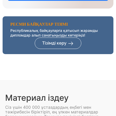
РЕСМИ БАЙҚАУЛАР ТІЗІМІ
Республикалық байқауларға қатысып жарамды
дипломдар алып санатыңызды көтеріңіз!
Тізімді көру
Материал іздеу
Сіз үшін 400 000 ұстаздардың еңбегі мен
тәжірибесін біріктіріп, ең үлкен материалдар