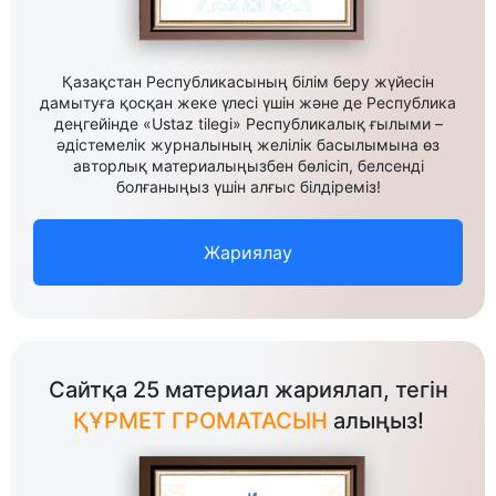
Қазақстан Республикасының білім беру жүйесін
дамытуға қосқан жеке үлесі үшін және де Республика
деңгейінде «Ustaz tilegi» Республикалық ғылыми –
әдістемелік журналының желілік басылымына өз
авторлық материалыңызбен бөлісіп, белсенді
болғаныңыз үшін алғыс білдіреміз!
Жариялау
Сайтқа 25 материал жариялап, тегін
ҚҰРМЕТ ГРОМАТАСЫН
алыңыз!