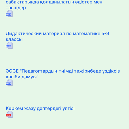
сабақтарында қолданылатын әдістер мен
тәсілдер
Дидактический материал по математике 5-9
классы
ЭССЕ "Педагогтардың тиімді тәжірибеде үздіксіз
кәсіби дамуы"
Көркем жазу дәптердегі үлгісі