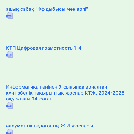
ашық сабақ "Фф дыбысы мен әрпі"
КТП Цифровая грамотность 1-4
Информатика пәнінен 9-сыныпқа арналған
күнтізбелік тақырыптық жоспар КТЖ, 2024-2025
оқу жылы 34-сағат
әлеуметтік педагогтің ЖІИ жоспары