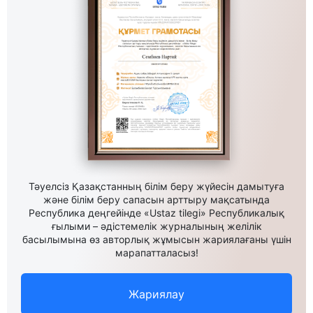
Тәуелсіз Қазақстанның білім беру жүйесін дамытуға
және білім беру сапасын арттыру мақсатында
Республика деңгейінде «Ustaz tilegi» Республикалық
ғылыми – әдістемелік журналының желілік
басылымына өз авторлық жұмысын жариялағаны үшін
марапатталасыз!
Жариялау