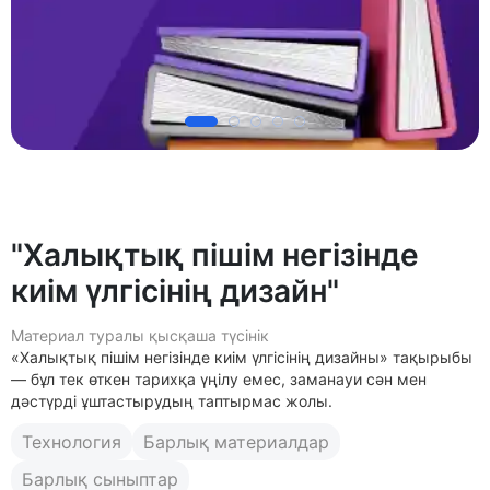
"Халықтық пішім негізінде
киім үлгісінің дизайн"
Материал туралы қысқаша түсінік
«Халықтық пішім негізінде киім үлгісінің дизайны» тақырыбы
— бұл тек өткен тарихқа үңілу емес, заманауи сән мен
дәстүрді ұштастырудың таптырмас жолы.
Технология
Барлық материалдар
Барлық сыныптар