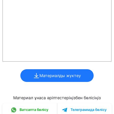
Материалды жүктеу
Материал ұнаса әріптестеріңізбен бөлісіңіз
Ватсапта бөлісу
Телеграммда бөлісу