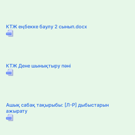
КТЖ еңбекке баулу 2 сынып.docx
КТЖ Дене шынықтыру пәні
Ашық сабақ тақырыбы: [Л-Р] дыбыстарын
ажырату