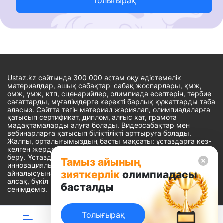
Толығырақ
Ustaz.kz сайтында 300 000 астам оқу әдістемелік
материалдар, ашық сабақтар, сабақ жоспарлары, қмж,
омж, ұмж, ктп, сценарийлер, олимпиада есептерін, тәрбие
сағаттарды, мұғалімдерге керекті барлық құжаттарды таба
аласыз. Сайтта тегін материал жариялап, олимпиадаларға
қатысып сертификат, диплом, алғыс хат, грамота
мадақтамаларды алуға болады. Видеосабақтар мен
вебинарларға қатысып біліктілікті арттыруға болады.
Жалпы, орталығымыздың басты мақсаты: ұстаздарға кез-
келген жерде, кез-келген уақытта білім алуына мүмкіндік
беру. Ұстаздардың барлық өзекті мәселелеріне
Тамыз айының
инновациялық шешім тауып, шығармашылық жұмыспен
зияткерлік
олимпиадасы
айналысуына уақыт сыйлау. «Ұстаздарға сапалы білім бере
алсақ, бүкіл Қазақ еліне білім бере аламыз» - деген
басталды
сенімдеміз.
Толығырақ