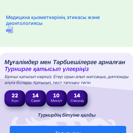
Медицина қызметкерінің этикасы және
деонтологиясы
Мұғалімдер мен Тәрбиешілерге арналған
Турнирге қатысып үлгеріңіз
Бірінші қатысып көріңіз. Егер орын алып жатсаңыз, дипломды
алуға болады. Қатысып, тест тапсыру тегін
22
14
10
13
Күн
Сағат
Минут
Секунд
Турнирдің бітуіне қалды