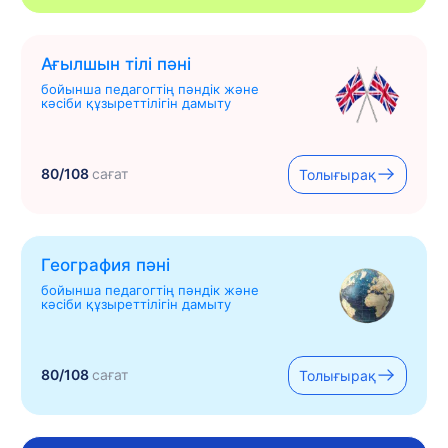
Ағылшын тілі пәні
бойынша педагогтің пәндік және
кәсіби құзыреттілігін дамыту
80/108
сағат
Толығырақ
География пәні
бойынша педагогтің пәндік және
кәсіби құзыреттілігін дамыту
80/108
сағат
Толығырақ