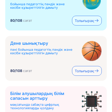
бойынша педагогтің пәндік және
кәсіби құзыреттілігін дамыту
80/108
сағат
Толығырақ
Дене шынықтыру
пәні бойынша педагогтің пәндік және
кәсіби құзыреттілігін дамыту
80/108
сағат
Толығырақ
Білім алушылардың білім
сапасын арттыру
мақсатында сабақта цифрлық
технологияларды қолдану