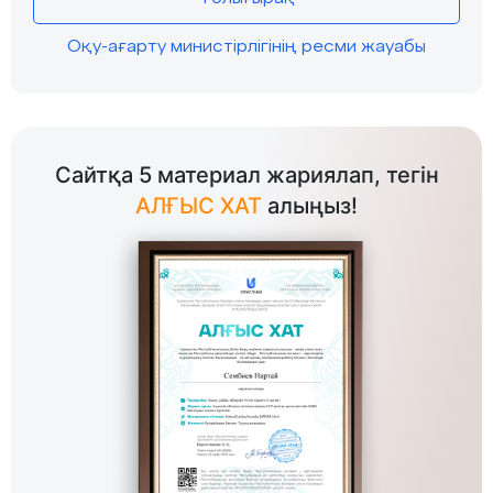
Оқу-ағарту министірлігінің ресми жауабы
Сайтқа 5 материал жариялап, тегін
АЛҒЫС ХАТ
алыңыз!