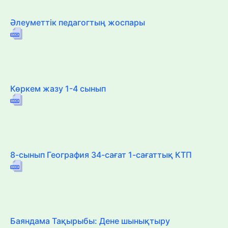
Әлеуметтік педагогтың жоспары
Көркем жазу 1-4 сынып
8-сынып География 34-сағат 1-сағаттық КТП
Баяндама Тақырыбы: Дене шынықтыру