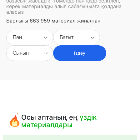
базасын жасадық. Төменде пәніңізді белгілеп,
керек материалды алып сабағыңызға қолдана
аласыз
Барлығы 663 959 материал жиналған
Пән
Бағыт
Сынып
Іздеу
Осы аптаның ең
үздік
материалдары