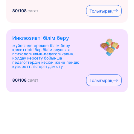
80/108
сағат
Толығырақ
Инклюзивті білім беру
жүйесінде ерекше білім беру
қажеттілігі бар білім алушыға
психологиялық-педагогикалық
қолдау көрсету бойынша
педагогтердің кәсіби және пәндік
құзыреттіліктерін дамыту
80/108
сағат
Толығырақ