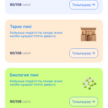
80/108
сағат
Толығырақ
Тарих пәні
бойынша педагогтің пәндік және
кәсіби құзыреттілігін дамыту
80/108
сағат
Толығырақ
Биология пәні
бойынша педагогтің пәндік және
кәсіби құзыреттілігін дамыту
80/108
сағат
Толығырақ