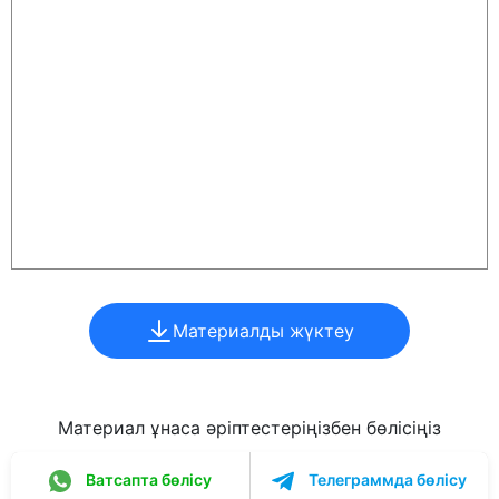
Материалды жүктеу
Материал ұнаса әріптестеріңізбен бөлісіңіз
Ватсапта бөлісу
Телеграммда бөлісу