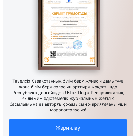
Тәуелсіз Қазақстанның білім беру жүйесін дамытуға
және білім беру сапасын арттыру мақсатында
Республика деңгейінде «Ustaz tilegi» Республикалық
ғылыми – әдістемелік журналының желілік
басылымына өз авторлық жұмысын жариялағаны үшін
марапатталасыз!
Жариялау