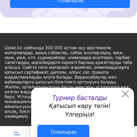
Толығырақ
Ustaz.kz сайтында 300 000 астам оқу әдістемелік
материалдар, ашық сабақтар, сабақ жоспарлары, қмж,
омж, ұмж, ктп, сценарийлер, олимпиада есептерін, тәрбие
сағаттарды, мұғалімдерге керекті барлық құжаттарды таба
аласыз. Сайтта тегін материал жариялап, олимпиадаларға
қатысып сертификат, диплом, алғыс хат, грамота
мадақтамаларды алуға болады. Видеосабақтар мен
вебинарларға қатысып біліктілікті арттыруға болады.
Жалпы, орталығымыздың басты мақсаты: ұстаздарға кез-
келген жерде, кез-келген уақытта білім алуына мүмкіндік
беру. Ұстаздардың барлық өзекті мәселелеріне
Турнир басталды
инновациялық шешім тауып, шығармашылық жұмыспен
Қатысып көру тегін!
айналысуына уақыт сыйлау. «Ұстаздарға сапалы білім бере
алсақ, бүкіл Қазақ еліне білім бере аламыз» - деген
Үлгеріңіз!
сенімдеміз.
Толығырақ