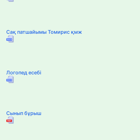
Сақ патшайымы Томирис қмж
Логопед есебі
Сынып бұрыш