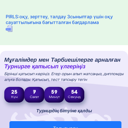
PIRLS:оқу, зерттеу, талдау 3сыныптар үшін оқу
сауаттылығына бағытталған бағдарлама
Мұғалімдер мен Тәрбиешілерге арналған
Турнирге қатысып үлгеріңіз
Бірінші қатысып көріңіз. Егер орын алып жатсаңыз, дипломды
алуға болады. Қатысып, тест тапсыру тегін
25
7
59
53
Күн
Сағат
Минут
Секунд
Турнирдің бітуіне қалды