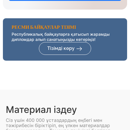
РЕСМИ БАЙҚАУЛАР ТІЗІМІ
Республикалық байқауларға қатысып жарамды
дипломдар алып санатыңызды көтеріңіз!
Тізімді көру
Материал іздеу
Сіз үшін 400 000 ұстаздардың еңбегі мен
тәжірибесін біріктіріп, ең үлкен материалдар