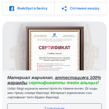
Фейсбукта бөлісу
Сілтемені көшіру
Материал жариялап,
аттестацияға 100%
жарамды
сертификатты тегін алыңыз!
Ustaz tilegi журналы министірліктің тізіміне енген. Qr коды
мен тіркеу номері беріледі. Материал жариялаған соң
сертификат тегін бірден беріледі.
Толығырақ