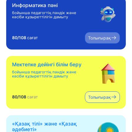
Информатика пәні
бойынша педагогтің пәндік және
кәсіби құзыреттілігін дамыту
80/108
сағат
Толығырақ
Мектепке дейінгі білім беру
бойынша педагогтің пәндік және
кәсіби құзыреттілігін дамыту
80/108
сағат
Толығырақ
«Қазақ тілі» жəне «Қазақ
əдебиеті»