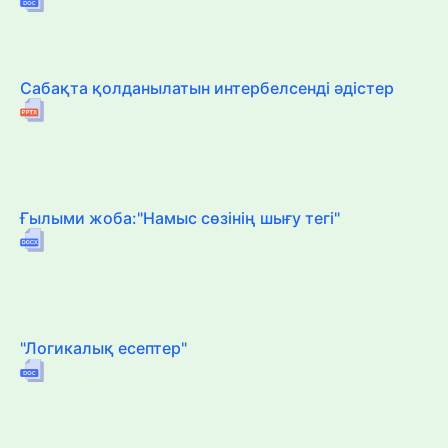
Сабақта қолданылатын интербелсенді әдістер
Ғылыми жоба:"Намыс сөзінің шығу тегі"
"Логикалық есептер"