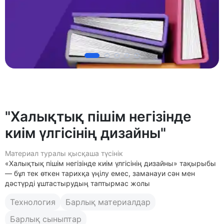
"Халықтық пішім негізінде
киім үлгісінің дизайны"
Материал туралы қысқаша түсінік
«Халықтық пішім негізінде киім үлгісінің дизайны» тақырыбы
— бұл тек өткен тарихқа үңілу емес, заманауи сән мен
дәстүрді ұштастырудың таптырмас жолы
Технология
Барлық материалдар
Барлық сыныптар