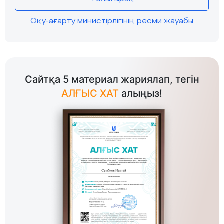
Оқу-ағарту министірлігінің ресми жауабы
Сайтқа 5 материал жариялап, тегін
АЛҒЫС ХАТ
алыңыз!