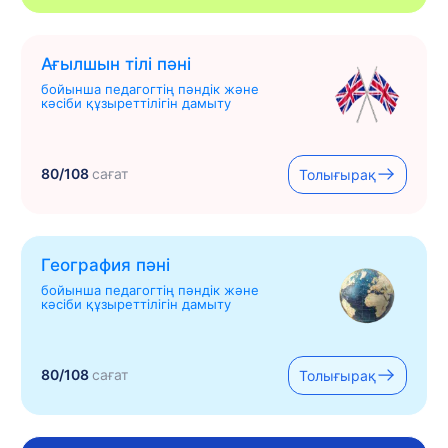
Ағылшын тілі пәні
бойынша педагогтің пәндік және
кәсіби құзыреттілігін дамыту
80/108
сағат
Толығырақ
География пәні
бойынша педагогтің пәндік және
кәсіби құзыреттілігін дамыту
80/108
сағат
Толығырақ