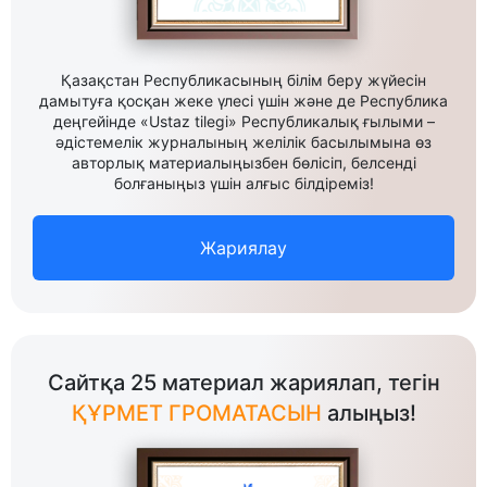
Қазақстан Республикасының білім беру жүйесін
дамытуға қосқан жеке үлесі үшін және де Республика
деңгейінде «Ustaz tilegi» Республикалық ғылыми –
әдістемелік журналының желілік басылымына өз
авторлық материалыңызбен бөлісіп, белсенді
болғаныңыз үшін алғыс білдіреміз!
Жариялау
Сайтқа 25 материал жариялап, тегін
ҚҰРМЕТ ГРОМАТАСЫН
алыңыз!