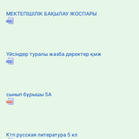
МЕКТЕПІШІЛІК БАҚЫЛАУ ЖОСПАРЫ
Үйсіндер туралы жазба деректер қмж
сынып бұрышы 5А
Ктп русская литература 5 кл