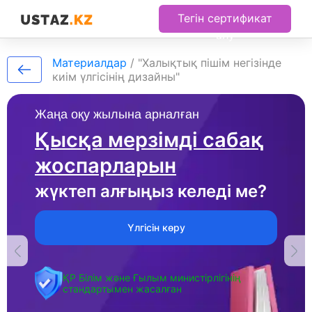
Тегін сертификат
алу
Материалдар
/
"Халықтық пішім негізінде
киім үлгісінің дизайны"
Жаңа оқу жылына арналған
Қысқа мерзімді сабақ
жоспарларын
жүктеп алғыңыз келеді ме?
Үлгісін көру
ҚР Білім және Ғылым министірлігінің
стандартымен жасалған