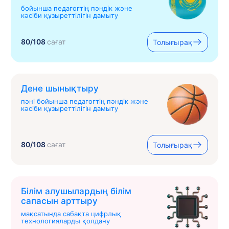
бойынша педагогтің пәндік және
кәсіби құзыреттілігін дамыту
80/108
сағат
Толығырақ
Дене шынықтыру
пәні бойынша педагогтің пәндік және
кәсіби құзыреттілігін дамыту
80/108
сағат
Толығырақ
Білім алушылардың білім
сапасын арттыру
мақсатында сабақта цифрлық
технологияларды қолдану