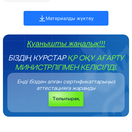
Материалды жүктеу
Қуанышты жаңалық!!!
БІЗДІҢ КУРСТАР
ҚР ОҚУ АҒАРТУ
МИНИСТРЛІГІМЕН КЕЛІСІЛДІ.
Енді бізден алған сертификаттарыңыз
аттестацияға жарамды
Толығырақ