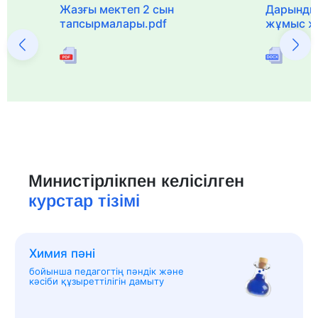
с
Жазғы мектеп 2 сын
Дарынды
тапсырмалары.pdf
жұмыс ж
Министірлікпен келісілген
курстар тізімі
Химия пәні
бойынша педагогтің пәндік және
кәсіби құзыреттілігін дамыту