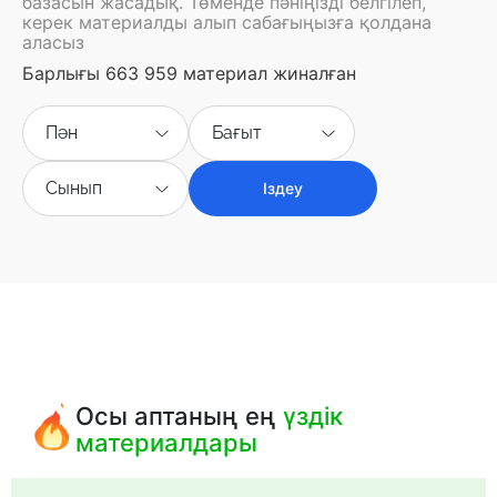
базасын жасадық. Төменде пәніңізді белгілеп,
керек материалды алып сабағыңызға қолдана
аласыз
Барлығы 663 959 материал жиналған
Пән
Бағыт
Сынып
Іздеу
Осы аптаның ең
үздік
материалдары