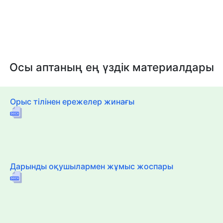
Осы аптаның ең үздік материалдары
Орыс тілінен ережелер жинағы
Дарынды оқушылармен жұмыс жоспары