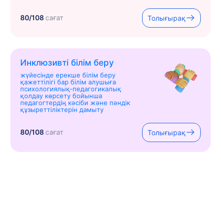
80/108
сағат
Толығырақ
Инклюзивті білім беру
жүйесінде ерекше білім беру
қажеттілігі бар білім алушыға
психологиялық-педагогикалық
қолдау көрсету бойынша
педагогтердің кәсіби және пәндік
құзыреттіліктерін дамыту
80/108
сағат
Толығырақ