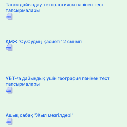
Тағам дайындау технологиясы пәнінен тест
тапсырмалары
ҚМЖ "Су.Судың қасиеті" 2 сынып
ҰБТ-ға дайындық үшін география пәнінен тест
тапсырмалары
Ашық сабақ "Жыл мезгілдері"