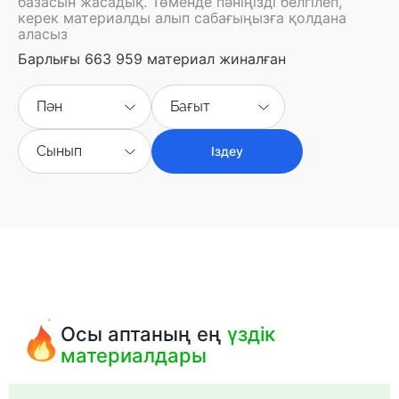
базасын жасадық. Төменде пәніңізді белгілеп,
керек материалды алып сабағыңызға қолдана
аласыз
Барлығы 663 959 материал жиналған
Пән
Бағыт
Сынып
Іздеу
Осы аптаның ең
үздік
материалдары