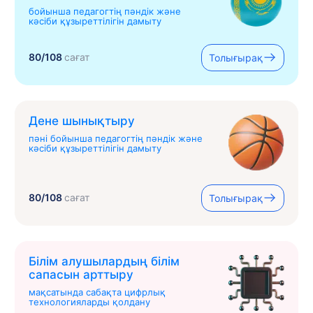
бойынша педагогтің пәндік және
кәсіби құзыреттілігін дамыту
80/108
сағат
Толығырақ
Дене шынықтыру
пәні бойынша педагогтің пәндік және
кәсіби құзыреттілігін дамыту
80/108
сағат
Толығырақ
Білім алушылардың білім
сапасын арттыру
мақсатында сабақта цифрлық
технологияларды қолдану