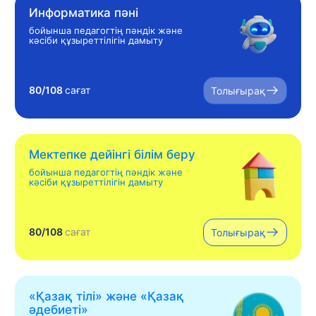
Информатика пәні
бойынша педагогтің пәндік және
кәсіби құзыреттілігін дамыту
80/108
сағат
Толығырақ
Мектепке дейінгі білім беру
бойынша педагогтің пәндік және
кәсіби құзыреттілігін дамыту
80/108
сағат
Толығырақ
«Қазақ тілі» жəне «Қазақ
əдебиеті»