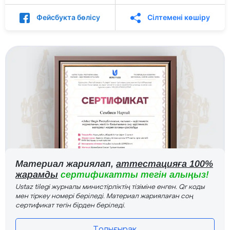
Фейсбукта бөлісу
Сілтемені көшіру
Материал жариялап,
аттестацияға 100%
жарамды
сертификатты тегін алыңыз!
Ustaz tilegi журналы министірліктің тізіміне енген. Qr коды
мен тіркеу номері беріледі. Материал жариялаған соң
сертификат тегін бірден беріледі.
Толығырақ