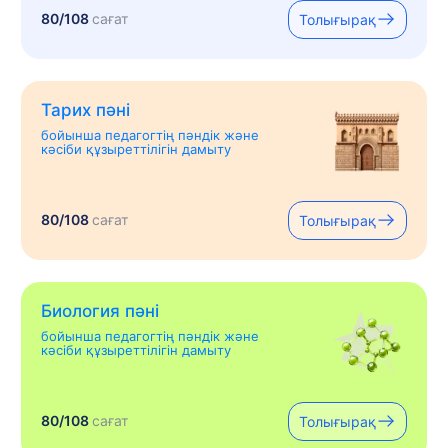
80/108
сағат
Толығырақ
Тарих пәні
бойынша педагогтің пәндік және
кәсіби құзыреттілігін дамыту
80/108
сағат
Толығырақ
Биология пәні
бойынша педагогтің пәндік және
кәсіби құзыреттілігін дамыту
80/108
сағат
Толығырақ