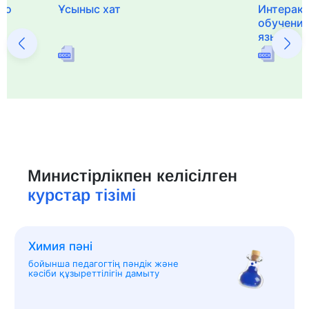
го
Ұсыныс хат
Интерак
обучения
языка и 
Министірлікпен келісілген
курстар тізімі
Химия пәні
бойынша педагогтің пәндік және
кәсіби құзыреттілігін дамыту