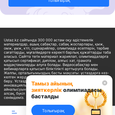
Толығырақ
Ustaz.kz сайтында 300 000 астам оқу әдістемелік
материалдар, ашық сабақтар, сабақ жоспарлары, қмж,
омж, ұмж, ктп, сценарийлер, олимпиада есептерін, тәрбие
сағаттарды, мұғалімдерге керекті барлық құжаттарды таба
аласыз. Сайтта тегін материал жариялап, олимпиадаларға
қатысып сертификат, диплом, алғыс хат, грамота
мадақтамаларды алуға болады. Видеосабақтар мен
вебинарларға қатысып біліктілікті арттыруға болады.
Жалпы, орталығымыздың басты мақсаты: ұстаздарға кез-
келген жерде, кез-келген уақытта білім алуына мүмкіндік
беру. Ұстаздардың барлық өзекті мәселелеріне
Тамыз айының
инновациялық шешім тауып, шығармашылық жұмыспен
зияткерлік
олимпиадасы
айналысуына уақыт сыйлау. «Ұстаздарға сапалы білім бере
алсақ, бүкіл Қазақ еліне білім бере аламыз» - деген
басталды
сенімдеміз.
Толығырақ