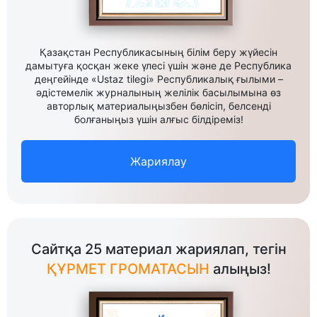
Қазақстан Республикасының білім беру жүйесін
дамытуға қосқан жеке үлесі үшін және де Республика
деңгейінде «Ustaz tilegi» Республикалық ғылыми –
әдістемелік журналының желілік басылымына өз
авторлық материалыңызбен бөлісіп, белсенді
болғаныңыз үшін алғыс білдіреміз!
Жариялау
Сайтқа 25 материал жариялап, тегін
ҚҰРМЕТ ГРОМАТАСЫН
алыңыз!