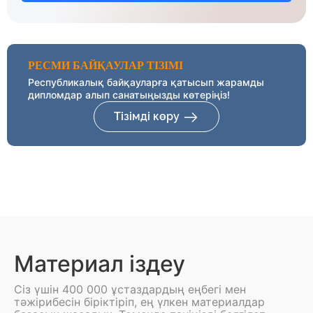
РЕСМИ БАЙҚАУЛАР ТІЗІМІ
Республикалық байқауларға қатысып жарамды
дипломдар алып санатыңызды көтеріңіз!
Тізімді көру
Материал іздеу
Сіз үшін 400 000 ұстаздардың еңбегі мен
тәжірибесін біріктіріп, ең үлкен материалдар