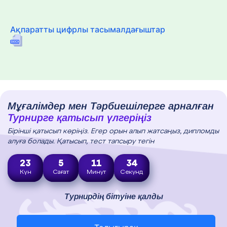
Ақпаратты цифрлы тасымалдағыштар
Мұғалімдер мен Тәрбиешілерге арналған
Турнирге қатысып үлгеріңіз
Бірінші қатысып көріңіз. Егер орын алып жатсаңыз, дипломды
алуға болады. Қатысып, тест тапсыру тегін
23
5
11
33
Күн
Сағат
Минут
Секунд
Турнирдің бітуіне қалды