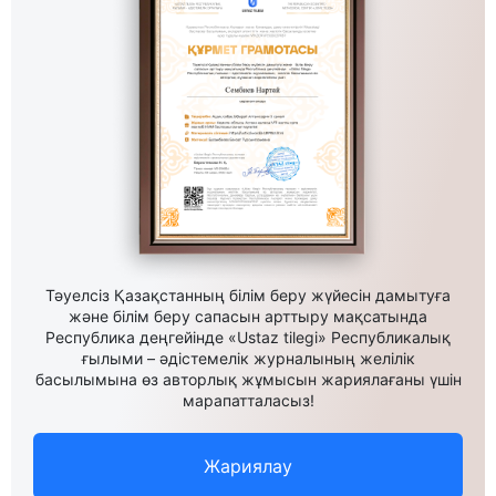
Тәуелсіз Қазақстанның білім беру жүйесін дамытуға
және білім беру сапасын арттыру мақсатында
Республика деңгейінде «Ustaz tilegi» Республикалық
ғылыми – әдістемелік журналының желілік
басылымына өз авторлық жұмысын жариялағаны үшін
марапатталасыз!
Жариялау