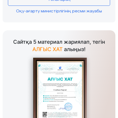
Оқу-ағарту министірлігінің ресми жауабы
Сайтқа 5 материал жариялап, тегін
АЛҒЫС ХАТ
алыңыз!