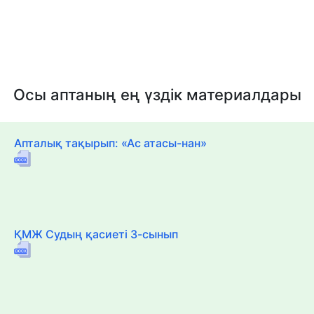
Осы аптаның ең үздік материалдары
Апталық тақырып: «Ас атасы-нан»
ҚМЖ Судың қасиеті 3-сынып