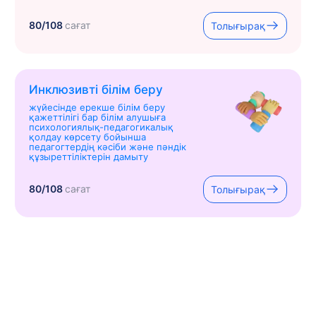
80/108
сағат
Толығырақ
Инклюзивті білім беру
жүйесінде ерекше білім беру
қажеттілігі бар білім алушыға
психологиялық-педагогикалық
қолдау көрсету бойынша
педагогтердің кәсіби және пәндік
құзыреттіліктерін дамыту
80/108
сағат
Толығырақ