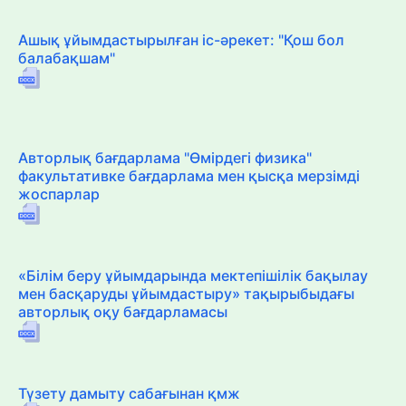
Ашық ұйымдастырылған іс-әрекет: "Қош бол
балабақшам"
Авторлық бағдарлама "Өмірдегі физика"
факультативке бағдарлама мен қысқа мерзімді
жоспарлар
«Білім беру ұйымдарында мектепішілік бақылау
мен басқаруды ұйымдастыру» тақырыбыдағы
авторлық оқу бағдарламасы
Түзету дамыту сабағынан қмж