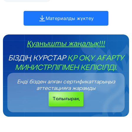
Материалды жүктеу
Қуанышты жаңалық!!!
БІЗДІҢ КУРСТАР
ҚР ОҚУ АҒАРТУ
МИНИСТРЛІГІМЕН КЕЛІСІЛДІ.
Енді бізден алған сертификаттарыңыз
аттестацияға жарамды
Толығырақ