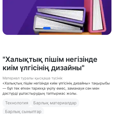
"Халықтық пішім негізінде
киім үлгісінің дизайны"
Материал туралы қысқаша түсінік
«Халықтық пішім негізінде киім үлгісінің дизайны» тақырыбы
— бұл тек өткен тарихқа үңілу емес, заманауи сән мен
дәстүрді ұштастырудың таптырмас жолы.
Технология
Барлық материалдар
Барлық сыныптар