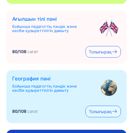
Ағылшын тілі пәні
бойынша педагогтің пәндік және
кәсіби құзыреттілігін дамыту
80/108
сағат
Толығырақ
География пәні
бойынша педагогтің пәндік және
кәсіби құзыреттілігін дамыту
80/108
сағат
Толығырақ