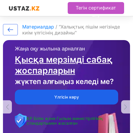
Тегін сертификат
алу
Материалдар
/
"Халықтық пішім негізінде
киім үлгісінің дизайны"
Жаңа оқу жылына арналған
Қысқа мерзімді сабақ
жоспарларын
жүктеп алғыңыз келеді ме?
Үлгісін көру
ҚР Білім және Ғылым министірлігінің
стандартымен жасалған