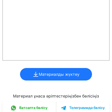
Материалды жүктеу
Материал ұнаса әріптестеріңізбен бөлісіңіз
Ватсапта бөлісу
Телеграммда бөлісу