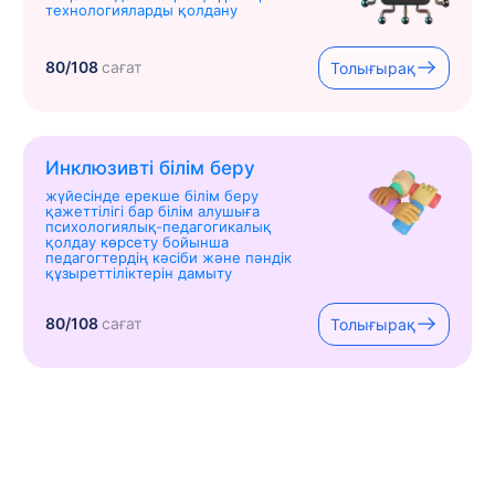
технологияларды қолдану
80/108
сағат
Толығырақ
Инклюзивті білім беру
жүйесінде ерекше білім беру
қажеттілігі бар білім алушыға
психологиялық-педагогикалық
қолдау көрсету бойынша
педагогтердің кәсіби және пәндік
құзыреттіліктерін дамыту
80/108
сағат
Толығырақ