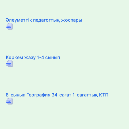
Әлеуметтік педагогтың жоспары
Көркем жазу 1-4 сынып
8-сынып География 34-сағат 1-сағаттық КТП