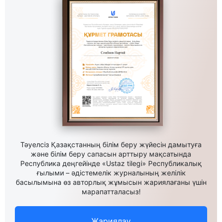
Тәуелсіз Қазақстанның білім беру жүйесін дамытуға
және білім беру сапасын арттыру мақсатында
Республика деңгейінде «Ustaz tilegi» Республикалық
ғылыми – әдістемелік журналының желілік
басылымына өз авторлық жұмысын жариялағаны үшін
марапатталасыз!
Жариялау