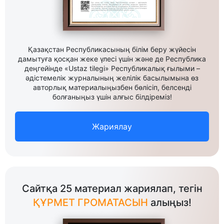
Қазақстан Республикасының білім беру жүйесін
дамытуға қосқан жеке үлесі үшін және де Республика
деңгейінде «Ustaz tilegi» Республикалық ғылыми –
әдістемелік журналының желілік басылымына өз
авторлық материалыңызбен бөлісіп, белсенді
болғаныңыз үшін алғыс білдіреміз!
Жариялау
Сайтқа 25 материал жариялап, тегін
ҚҰРМЕТ ГРОМАТАСЫН
алыңыз!