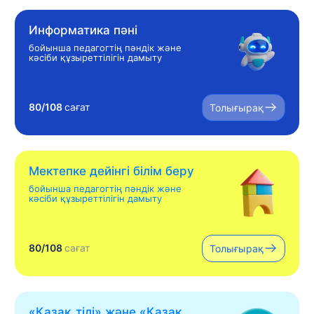
Информатика пәні
бойынша педагогтің пәндік және
кәсіби құзыреттілігін дамыту
80/108
сағат
Толығырақ
Мектепке дейінгі білім беру
бойынша педагогтің пәндік және
кәсіби құзыреттілігін дамыту
80/108
сағат
Толығырақ
«Қазақ тілі» жəне «Қазақ