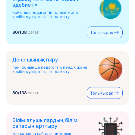
əдебиеті»
бойынша педагогтің пәндік және
кәсіби құзыреттілігін дамыту
80/108
сағат
Толығырақ
Дене шынықтыру
пәні бойынша педагогтің пәндік және
кәсіби құзыреттілігін дамыту
80/108
сағат
Толығырақ
Білім алушылардың білім
сапасын арттыру
мақсатында сабақта цифрлық