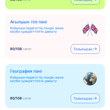
Ағылшын тілі пәні
бойынша педагогтің пәндік және
кәсіби құзыреттілігін дамыту
80/108
сағат
Толығырақ
География пәні
бойынша педагогтің пәндік және
кәсіби құзыреттілігін дамыту
80/108
сағат
Толығырақ