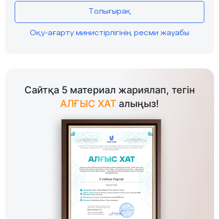
Толығырақ
Оқу-ағарту министірлігінің ресми жауабы
Сайтқа 5 материал жариялап, тегін
АЛҒЫС ХАТ
алыңыз!