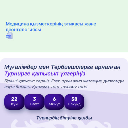
Медицина қызметкерінің этикасы және
деонтологиясы
Мұғалімдер мен Тәрбиешілерге арналған
Турнирге қатысып үлгеріңіз
Бірінші қатысып көріңіз. Егер орын алып жатсаңыз, дипломды
алуға болады. Қатысып, тест тапсыру тегін
22
3
6
37
Күн
Сағат
Минут
Секунд
Турнирдің бітуіне қалды