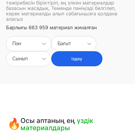
тәжірибесін біріктіріп, ең үлкен материалдар
базасын жасадық. Төменде пәніңізді белгілеп,
керек материалды алып сабағыңызға қолдана
аласыз
Барлығы 663 959 материал жиналған
Пән
Бағыт
Сынып
Іздеу
Осы аптаның ең
үздік
материалдары