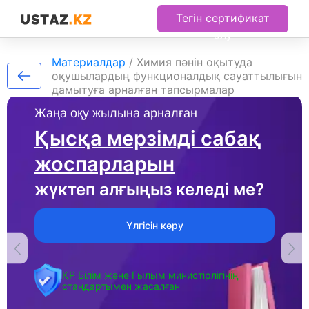
Тегін сертификат
алу
Материалдар
/
Химия пәнін оқытуда
оқушылардың функционалдық сауаттылығын
дамытуға арналған тапсырмалар
Жаңа оқу жылына арналған
Қысқа мерзімді сабақ
жоспарларын
жүктеп алғыңыз келеді ме?
Үлгісін көру
ҚР Білім және Ғылым министірлігінің
стандартымен жасалған