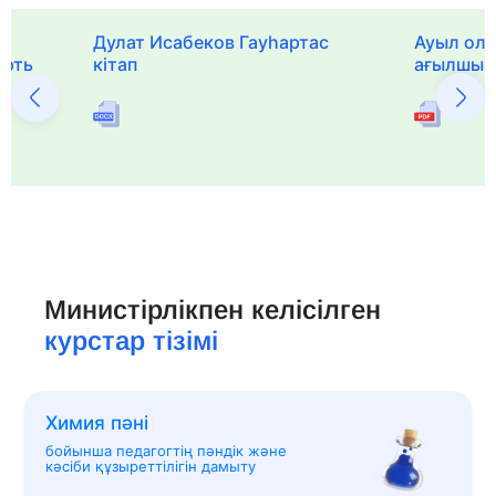
Дулат Исабеков Гауһартас
Ауыл оли
ерть
кітап
ағылшын 
Министірлікпен келісілген
курстар тізімі
Химия пәні
бойынша педагогтің пәндік және
кәсіби құзыреттілігін дамыту