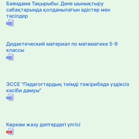
Баяндама Тақырыбы: Дене шынықтыру
сабақтарында қолданылатын әдістер мен
тәсілдер
Дидактический материал по математике 5-9
классы
ЭССЕ "Педагогтардың тиімді тәжірибеде үздіксіз
кәсіби дамуы"
Көркем жазу дәптердегі үлгісі