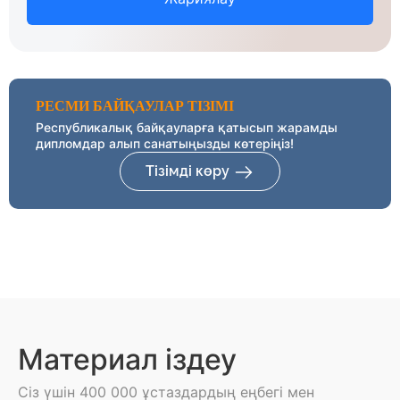
РЕСМИ БАЙҚАУЛАР ТІЗІМІ
Республикалық байқауларға қатысып жарамды
дипломдар алып санатыңызды көтеріңіз!
Тізімді көру
Материал іздеу
Сіз үшін 400 000 ұстаздардың еңбегі мен