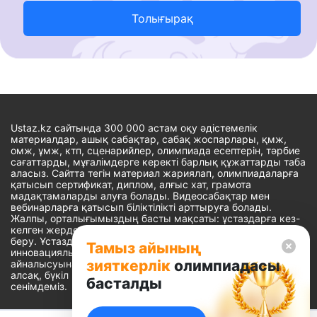
Толығырақ
Ustaz.kz сайтында 300 000 астам оқу әдістемелік
материалдар, ашық сабақтар, сабақ жоспарлары, қмж,
омж, ұмж, ктп, сценарийлер, олимпиада есептерін, тәрбие
сағаттарды, мұғалімдерге керекті барлық құжаттарды таба
аласыз. Сайтта тегін материал жариялап, олимпиадаларға
қатысып сертификат, диплом, алғыс хат, грамота
мадақтамаларды алуға болады. Видеосабақтар мен
вебинарларға қатысып біліктілікті арттыруға болады.
Жалпы, орталығымыздың басты мақсаты: ұстаздарға кез-
келген жерде, кез-келген уақытта білім алуына мүмкіндік
беру. Ұстаздардың барлық өзекті мәселелеріне
Тамыз айының
инновациялық шешім тауып, шығармашылық жұмыспен
зияткерлік
олимпиадасы
айналысуына уақыт сыйлау. «Ұстаздарға сапалы білім бере
алсақ, бүкіл Қазақ еліне білім бере аламыз» - деген
басталды
сенімдеміз.