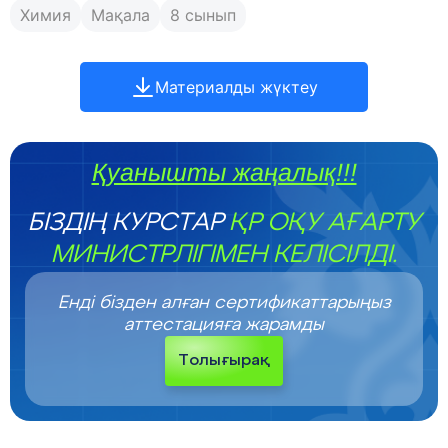
Химия
Мақала
8 сынып
Материалды жүктеу
Қуанышты жаңалық!!!
БІЗДІҢ КУРСТАР
ҚР ОҚУ АҒАРТУ
МИНИСТРЛІГІМЕН КЕЛІСІЛДІ.
Енді бізден алған сертификаттарыңыз
аттестацияға жарамды
Толығырақ