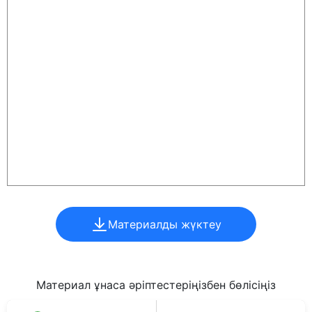
Материалды жүктеу
Материал ұнаса әріптестеріңізбен бөлісіңіз