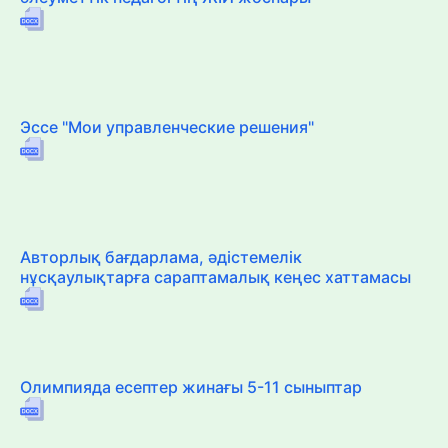
Эссе "Мои управленческие решения"
Авторлық бағдарлама, әдістемелік
нұсқаулықтарға сараптамалық кеңес хаттамасы
Олимпияда есептер жинағы 5-11 сыныптар