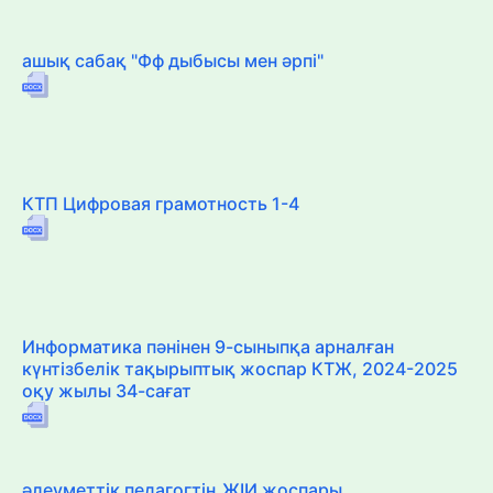
ашық сабақ "Фф дыбысы мен әрпі"
КТП Цифровая грамотность 1-4
Информатика пәнінен 9-сыныпқа арналған
күнтізбелік тақырыптық жоспар КТЖ, 2024-2025
оқу жылы 34-сағат
әлеуметтік педагогтің ЖІИ жоспары