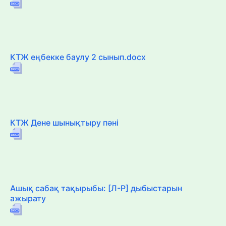
КТЖ еңбекке баулу 2 сынып.docx
КТЖ Дене шынықтыру пәні
Ашық сабақ тақырыбы: [Л-Р] дыбыстарын
ажырату