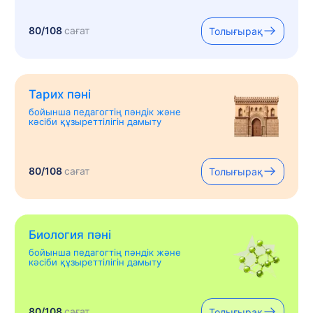
80/108
сағат
Толығырақ
Тарих пәні
бойынша педагогтің пәндік және
кәсіби құзыреттілігін дамыту
80/108
сағат
Толығырақ
Биология пәні
бойынша педагогтің пәндік және
кәсіби құзыреттілігін дамыту
80/108
сағат
Толығырақ