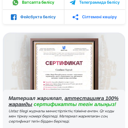
Ватсапта бөлісу
Телеграммда бөлісу
Фейсбукта бөлісу
Сілтемені көшіру
Материал жариялап,
аттестацияға 100%
жарамды
сертификатты тегін алыңыз!
Ustaz tilegi журналы министірліктің тізіміне енген. Qr коды
мен тіркеу номері беріледі. Материал жариялаған соң
сертификат тегін бірден беріледі.