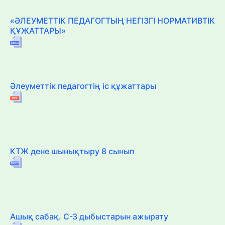
«ӘЛЕУМЕТТІК ПЕДАГОГТЫҢ НЕГІЗГІ НОРМАТИВТІК
ҚҰЖАТТАРЫ»
Әлеуметтік педагогтің іс құжаттары
КТЖ дене шынықтыру 8 сынып
Ашық сабақ. С-З дыбыстарын ажырату