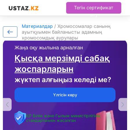
Тегін сертификат
алу
Материалдар
/
Хромосомалар санынң
ауытқуымен байланысты адамның
хромосомдық аурулары
Жаңа оқу жылына арналған
Қысқа мерзімді сабақ
жоспарларын
жүктеп алғыңыз келеді ме?
Үлгісін көру
ҚР Білім және Ғылым министірлігінің
стандартымен жасалған