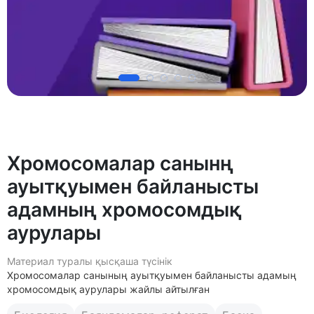
Хромосомалар санынң
ауытқуымен байланысты
адамның хромосомдық
аурулары
Материал туралы қысқаша түсінік
Хромосомалар санының ауытқуымен байланысты адамың
хромосомдық аурулары жайлы айтылған