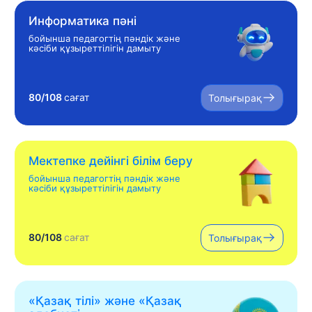
Информатика пәні
бойынша педагогтің пәндік және
кәсіби құзыреттілігін дамыту
80/108
сағат
Толығырақ
Мектепке дейінгі білім беру
бойынша педагогтің пәндік және
кәсіби құзыреттілігін дамыту
80/108
сағат
Толығырақ
«Қазақ тілі» жəне «Қазақ