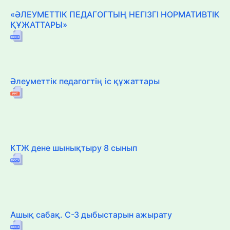
«ӘЛЕУМЕТТІК ПЕДАГОГТЫҢ НЕГІЗГІ НОРМАТИВТІК
ҚҰЖАТТАРЫ»
Әлеуметтік педагогтің іс құжаттары
КТЖ дене шынықтыру 8 сынып
Ашық сабақ. С-З дыбыстарын ажырату