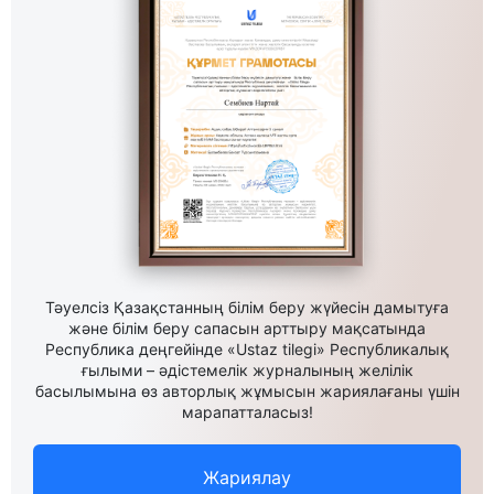
Тәуелсіз Қазақстанның білім беру жүйесін дамытуға
және білім беру сапасын арттыру мақсатында
Республика деңгейінде «Ustaz tilegi» Республикалық
ғылыми – әдістемелік журналының желілік
басылымына өз авторлық жұмысын жариялағаны үшін
марапатталасыз!
Жариялау