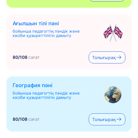
Ағылшын тілі пәні
бойынша педагогтің пәндік және
кәсіби құзыреттілігін дамыту
80/108
сағат
Толығырақ
География пәні
бойынша педагогтің пәндік және
кәсіби құзыреттілігін дамыту
80/108
сағат
Толығырақ