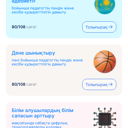
əдебиеті»
бойынша педагогтің пәндік және
кәсіби құзыреттілігін дамыту
80/108
сағат
Толығырақ
Дене шынықтыру
пәні бойынша педагогтің пәндік және
кәсіби құзыреттілігін дамыту
80/108
сағат
Толығырақ
Білім алушылардың білім
сапасын арттыру
мақсатында сабақта цифрлық
технологияларды қолдану