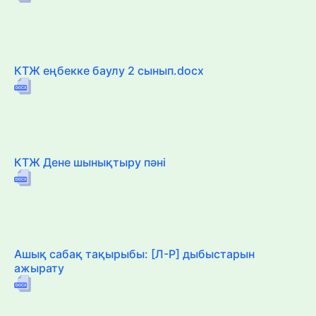
КТЖ еңбекке баулу 2 сынып.docx
КТЖ Дене шынықтыру пәні
Ашық сабақ тақырыбы: [Л-Р] дыбыстарын
ажырату