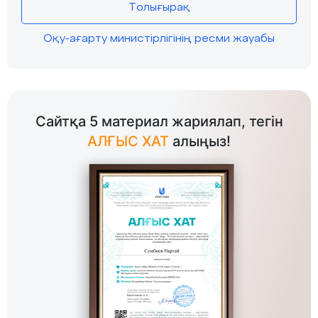
Толығырақ
Оқу-ағарту министірлігінің ресми жауабы
Сайтқа 5 материал жариялап, тегін
АЛҒЫС ХАТ
алыңыз!