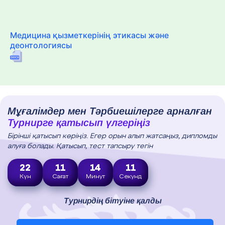
Медицина қызметкерінің этикасы және
деонтологиясы
Мұғалімдер мен Тәрбиешілерге арналған
Турнирге қатысып үлгеріңіз
Бірінші қатысып көріңіз. Егер орын алып жатсаңыз, дипломды
алуға болады. Қатысып, тест тапсыру тегін
22
11
14
10
Күн
Сағат
Минут
Секунд
Турнирдің бітуіне қалды