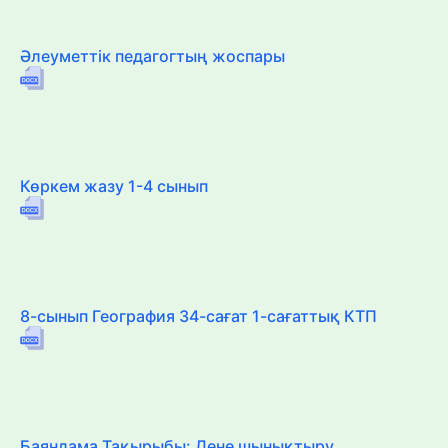
Әлеуметтік педагогтың жоспары
Көркем жазу 1-4 сынып
8-сынып География 34-сағат 1-сағаттық КТП
Баяндама Тақырыбы: Дене шынықтыру