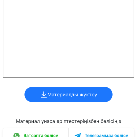
Материалды жүктеу
Материал ұнаса әріптестеріңізбен бөлісіңіз
Ватсапта бөлісу
Телеграммда бөлісу