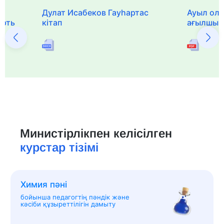
Дулат Исабеков Гауһартас
Ауыл оли
ерть
кітап
ағылшын 
Министірлікпен келісілген
курстар тізімі
Химия пәні
бойынша педагогтің пәндік және
кәсіби құзыреттілігін дамыту