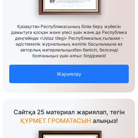
Қазақстан Республикасының білім беру жүйесін
дамытуға қосқан жеке үлесі үшін және де Республика
деңгейінде «Ustaz tilegi» Республикалық ғылыми –
әдістемелік журналының желілік басылымына өз
авторлық материалыңызбен бөлісіп, белсенді
болғаныңыз үшін алғыс білдіреміз!
Жариялау
Сайтқа 25 материал жариялап, тегін
ҚҰРМЕТ ГРОМАТАСЫН
алыңыз!