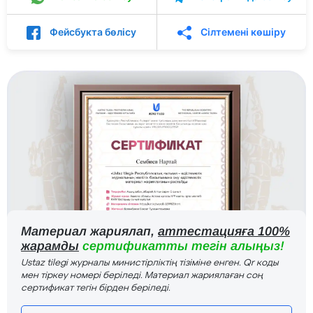
Фейсбукта бөлісу
Сілтемені көшіру
Материал жариялап,
аттестацияға 100%
жарамды
сертификатты тегін алыңыз!
Ustaz tilegi журналы министірліктің тізіміне енген. Qr коды
мен тіркеу номері беріледі. Материал жариялаған соң
сертификат тегін бірден беріледі.