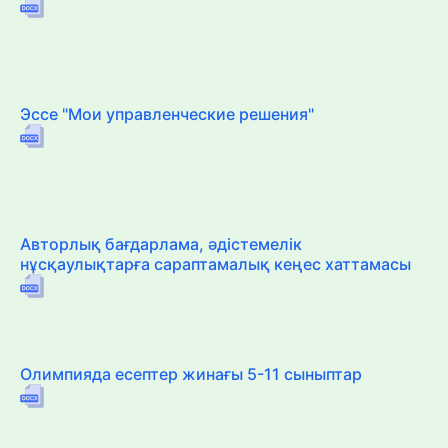
Эссе "Мои управленческие решения"
Авторлық бағдарлама, әдістемелік
нұсқаулықтарға сараптамалық кеңес хаттамасы
Олимпияда есептер жинағы 5-11 сыныптар