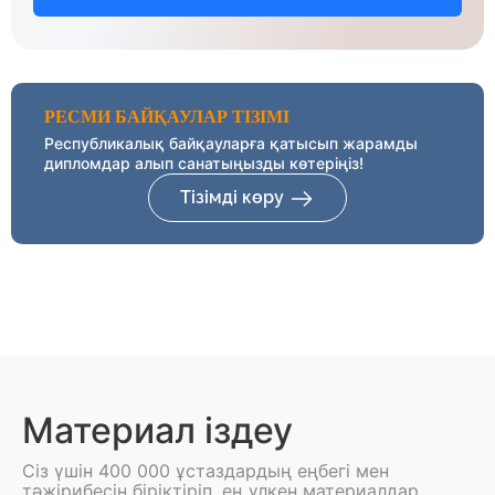
РЕСМИ БАЙҚАУЛАР ТІЗІМІ
Республикалық байқауларға қатысып жарамды
дипломдар алып санатыңызды көтеріңіз!
Тізімді көру
Материал іздеу
Сіз үшін 400 000 ұстаздардың еңбегі мен
тәжірибесін біріктіріп, ең үлкен материалдар