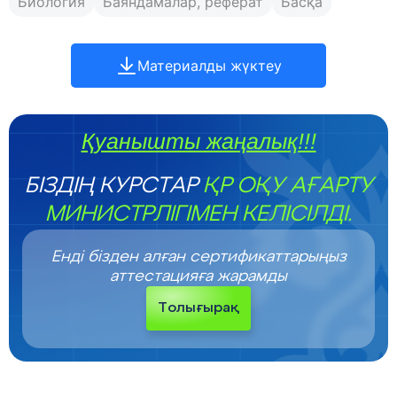
Биология
Баяндамалар, реферат
Басқа
Материалды жүктеу
Қуанышты жаңалық!!!
БІЗДІҢ КУРСТАР
ҚР ОҚУ АҒАРТУ
МИНИСТРЛІГІМЕН КЕЛІСІЛДІ.
Енді бізден алған сертификаттарыңыз
аттестацияға жарамды
Толығырақ