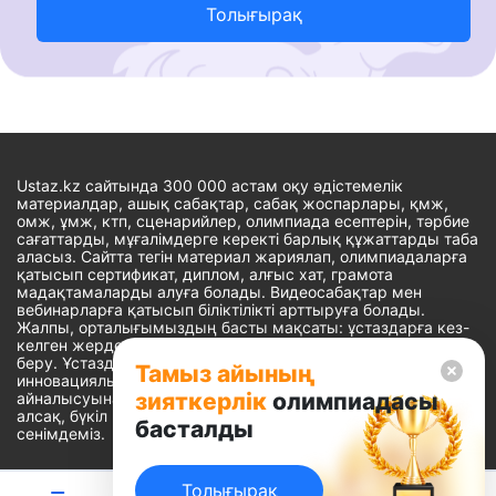
Толығырақ
Ustaz.kz сайтында 300 000 астам оқу әдістемелік
материалдар, ашық сабақтар, сабақ жоспарлары, қмж,
омж, ұмж, ктп, сценарийлер, олимпиада есептерін, тәрбие
сағаттарды, мұғалімдерге керекті барлық құжаттарды таба
аласыз. Сайтта тегін материал жариялап, олимпиадаларға
қатысып сертификат, диплом, алғыс хат, грамота
мадақтамаларды алуға болады. Видеосабақтар мен
вебинарларға қатысып біліктілікті арттыруға болады.
Жалпы, орталығымыздың басты мақсаты: ұстаздарға кез-
келген жерде, кез-келген уақытта білім алуына мүмкіндік
беру. Ұстаздардың барлық өзекті мәселелеріне
Тамыз айының
инновациялық шешім тауып, шығармашылық жұмыспен
зияткерлік
олимпиадасы
айналысуына уақыт сыйлау. «Ұстаздарға сапалы білім бере
алсақ, бүкіл Қазақ еліне білім бере аламыз» - деген
басталды
сенімдеміз.
Толығырақ