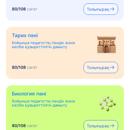
80/108
сағат
Толығырақ
Тарих пәні
бойынша педагогтің пәндік және
кәсіби құзыреттілігін дамыту
80/108
сағат
Толығырақ
Биология пәні
бойынша педагогтің пәндік және
кәсіби құзыреттілігін дамыту
80/108
сағат
Толығырақ