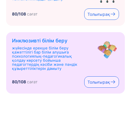
80/108
сағат
Толығырақ
Инклюзивті білім беру
жүйесінде ерекше білім беру
қажеттілігі бар білім алушыға
психологиялық-педагогикалық
қолдау көрсету бойынша
педагогтердің кәсіби және пәндік
құзыреттіліктерін дамыту
80/108
сағат
Толығырақ