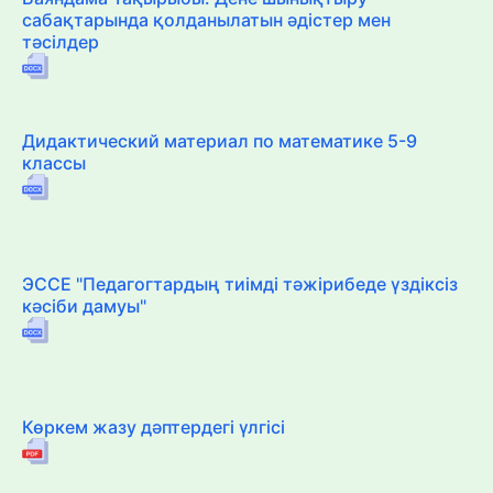
сабақтарында қолданылатын әдістер мен
тәсілдер
Дидактический материал по математике 5-9
классы
ЭССЕ "Педагогтардың тиімді тәжірибеде үздіксіз
кәсіби дамуы"
Көркем жазу дәптердегі үлгісі