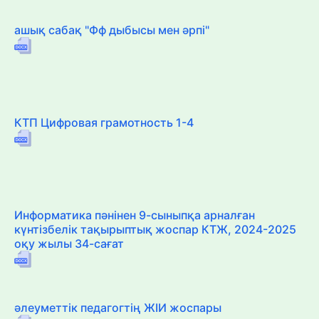
ашық сабақ "Фф дыбысы мен әрпі"
КТП Цифровая грамотность 1-4
Информатика пәнінен 9-сыныпқа арналған
күнтізбелік тақырыптық жоспар КТЖ, 2024-2025
оқу жылы 34-сағат
әлеуметтік педагогтің ЖІИ жоспары