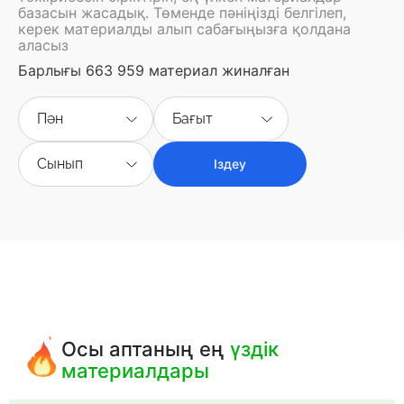
базасын жасадық. Төменде пәніңізді белгілеп,
керек материалды алып сабағыңызға қолдана
аласыз
Барлығы 663 959 материал жиналған
Пән
Бағыт
Сынып
Іздеу
Осы аптаның ең
үздік
материалдары