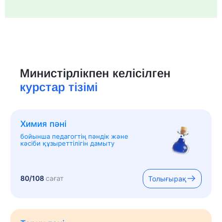
Министірлікпен келісілген
курстар тізімі
Химия пәні
бойынша педагогтің пәндік және
кәсіби құзыреттілігін дамыту
80/108
сағат
Толығырақ