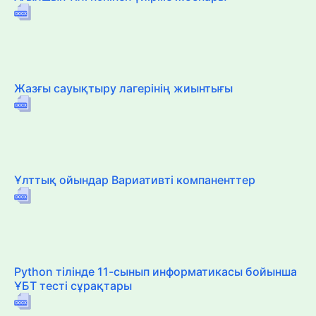
Жазғы сауықтыру лагерінің жиынтығы
Ұлттық ойындар Вариативті компаненттер
Python тілінде 11-сынып информатикасы бойынша
ҰБТ тесті сұрақтары