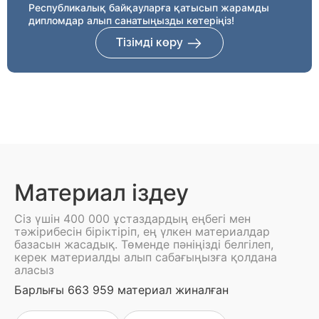
Республикалық байқауларға қатысып жарамды
дипломдар алып санатыңызды көтеріңіз!
Тізімді көру
Материал іздеу
Сіз үшін 400 000 ұстаздардың еңбегі мен
тәжірибесін біріктіріп, ең үлкен материалдар
базасын жасадық. Төменде пәніңізді белгілеп,
керек материалды алып сабағыңызға қолдана
аласыз
Барлығы 663 959 материал жиналған