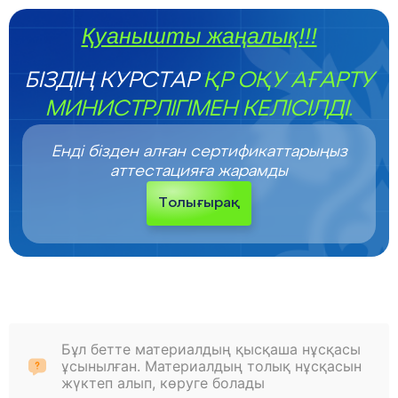
Қуанышты жаңалық!!!
БІЗДІҢ КУРСТАР
ҚР ОҚУ АҒАРТУ
МИНИСТРЛІГІМЕН КЕЛІСІЛДІ.
Енді бізден алған сертификаттарыңыз
аттестацияға жарамды
Толығырақ
Бұл бетте материалдың қысқаша нұсқасы
ұсынылған. Материалдың толық нұсқасын
жүктеп алып, көруге болады