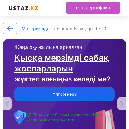
Тегін сертификат
алу
Материалдар
/
Human Brain, grade 10
Жаңа оқу жылына арналған
Қысқа мерзімді сабақ
жоспарларын
жүктеп алғыңыз келеді ме?
Үлгісін көру
ҚР Білім және Ғылым министірлігінің
стандартымен жасалған