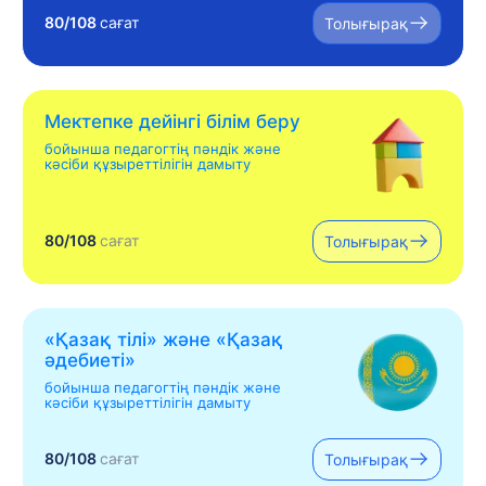
80/108
сағат
Толығырақ
Мектепке дейінгі білім беру
бойынша педагогтің пәндік және
кәсіби құзыреттілігін дамыту
80/108
сағат
Толығырақ
«Қазақ тілі» жəне «Қазақ
əдебиеті»
бойынша педагогтің пәндік және
кәсіби құзыреттілігін дамыту
80/108
сағат
Толығырақ