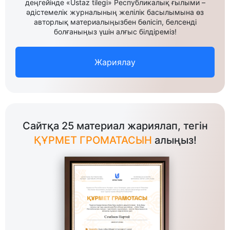
деңгейінде «Ustaz tilegi» Республикалық ғылыми –
әдістемелік журналының желілік басылымына өз
авторлық материалыңызбен бөлісіп, белсенді
болғаныңыз үшін алғыс білдіреміз!
Жариялау
Сайтқа 25 материал жариялап, тегін
ҚҰРМЕТ ГРОМАТАСЫН
алыңыз!