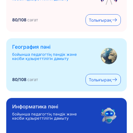
80/108
сағат
Толығырақ
География пәні
бойынша педагогтің пәндік және
кәсіби құзыреттілігін дамыту
80/108
сағат
Толығырақ
Информатика пәні
бойынша педагогтің пәндік және
кәсіби құзыреттілігін дамыту