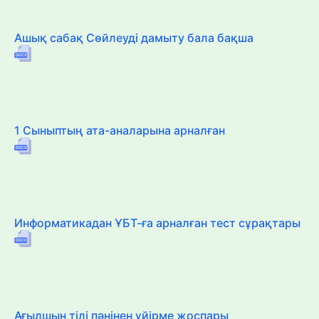
Ашық сабақ Сөйлеуді дамыту бала бақша
1 Сыныптың ата-аналарына арналған
Информатикадан ҰБТ-ға арналған тест сұрақтары
Ағылшын тілі пәнінен үйірме жоспары