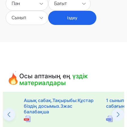
Пән
Бағыт
Сынып
Іздеу
Осы аптаның ең
үздік
материалдары
Ашық сабақ.Тақырыбы:Құстар
1 сыныпқа
біздің досымыз.3жас
сабағын
балабақша