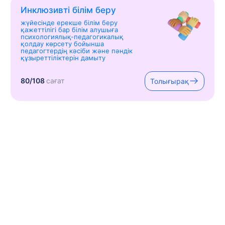
Инклюзивті білім беру
жүйесінде ерекше білім беру
қажеттілігі бар білім алушыға
психологиялық-педагогикалық
қолдау көрсету бойынша
педагогтердің кәсіби және пәндік
құзыреттіліктерін дамыту
80/108
сағат
Толығырақ