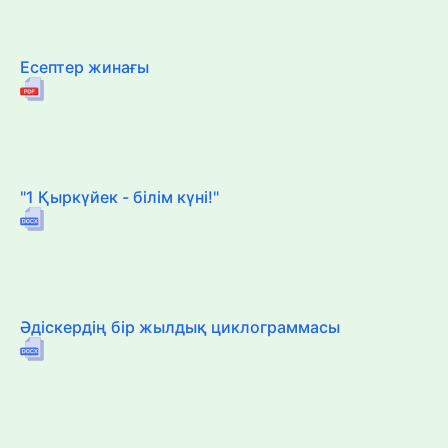
Есептер жинағы
"1 Қыркүйек - білім күні!"
Әдіскердің бір жылдық циклограммасы