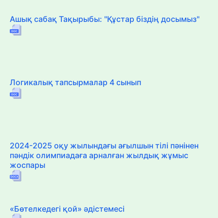
Ашық сабақ Тақырыбы: "Құстар біздің досымыз"
Логикалық тапсырмалар 4 сынып
2024-2025 оқу жылындағы ағылшын тілі пәнінен
пәндік олимпиадаға арналған жылдық жұмыс
жоспары
«Бөтелкедегі қой» әдістемесі