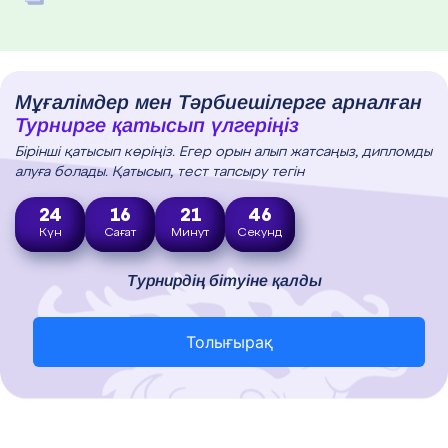
Мұғалімдер мен Тәрбиешілерге арналған
Турнирге қатысып үлгеріңіз
Бірінші қатысып көріңіз. Егер орын алып жатсаңыз, дипломды
алуға болады. Қатысып, тест тапсыру тегін
24
16
21
45
Күн
Сағат
Минут
Секунд
Турнирдің бітуіне қалды
Толығырақ