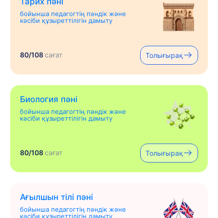
Тарих пәні
бойынша педагогтің пәндік және
кәсіби құзыреттілігін дамыту
80/108
сағат
Толығырақ
Биология пәні
бойынша педагогтің пәндік және
кәсіби құзыреттілігін дамыту
80/108
сағат
Толығырақ
Ағылшын тілі пәні
бойынша педагогтің пәндік және
кәсіби құзыреттілігін дамыту