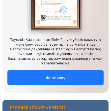
Тәуелсіз Қазақстанның білім беру жүйесін дамытуға
және білім беру сапасын арттыру мақсатында
Республика деңгейінде «Ustaz tilegi» Республикалық
ғылыми – әдістемелік журналының желілік
басылымына өз авторлық жұмысын жариялағаны үшін
марапатталасыз!
Жариялау
РЕСМИ БАЙҚАУЛАР ТІЗІМІ