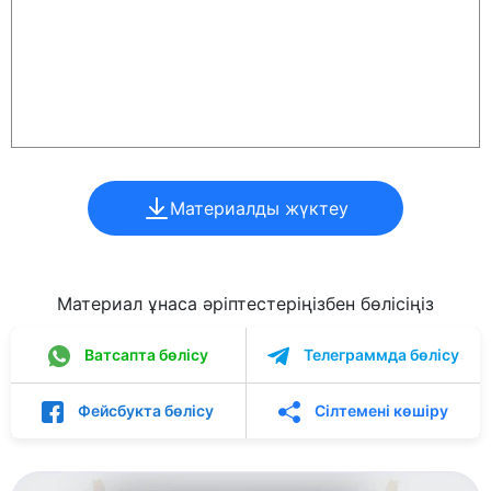
Материалды жүктеу
Материал ұнаса әріптестеріңізбен бөлісіңіз
Ватсапта бөлісу
Телеграммда бөлісу
Фейсбукта бөлісу
Сілтемені көшіру