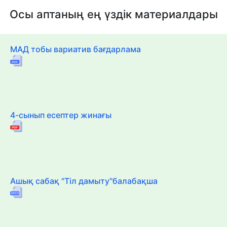
Осы аптаның ең үздік материалдары
МАД тобы вариатив бағдарлама
4-сынып есептер жинағы
Ашық сабақ "Тіл дамыту"балабақша