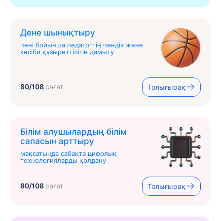
Дене шынықтыру
пәні бойынша педагогтің пәндік және
кәсіби құзыреттілігін дамыту
80/108
сағат
Толығырақ
Білім алушылардың білім
сапасын арттыру
мақсатында сабақта цифрлық
технологияларды қолдану
80/108
сағат
Толығырақ