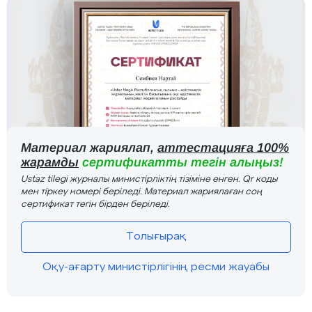
Материал жариялап,
аттестацияға 100%
жарамды
сертификатты тегін алыңыз!
Ustaz tilegi журналы министірліктің тізіміне енген. Qr коды
мен тіркеу номері беріледі. Материал жариялаған соң
сертификат тегін бірден беріледі.
Толығырақ
Оқу-ағарту министірлігінің ресми жауабы