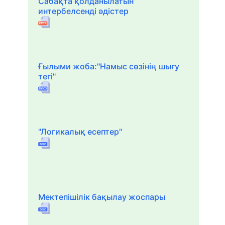
Сабақта қолданылатын
интербелсенді әдістер
Ғылыми жоба:"Намыс сөзінің шығу
тегі"
"Логикалық есептер"
Мектепішілік бақылау жоспары