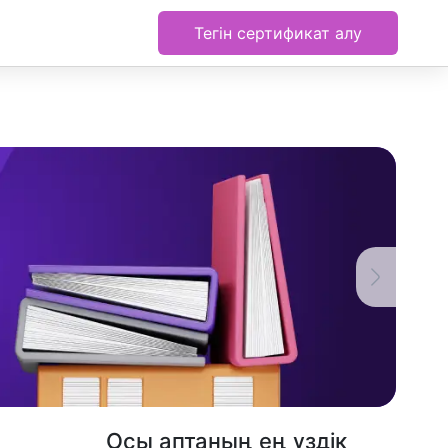
Тегін сертификат алу
Осы аптаның ең үздік