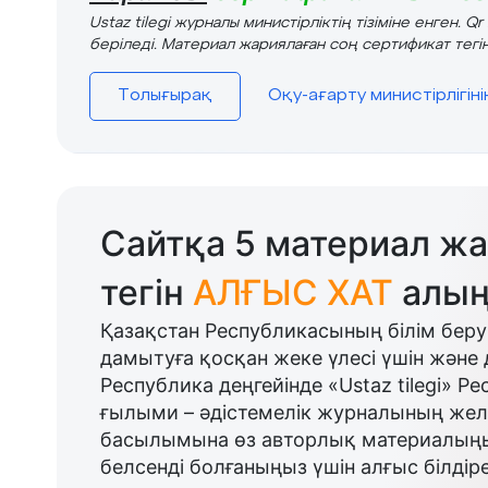
Ustaz tilegi журналы министірліктің тізіміне енген. Q
беріледі. Материал жариялаған соң сертификат тегін
Толығырақ
Оқу-ағарту министірлігін
Сайтқа 5 материал жа
тегін
АЛҒЫС ХАТ
алың
Қазақстан Республикасының білім беру
дамытуға қосқан жеке үлесі үшін және 
Республика деңгейінде «Ustaz tilegi» Р
ғылыми – әдістемелік журналының желі
басылымына өз авторлық материалыңыз
белсенді болғаныңыз үшін алғыс білдіре