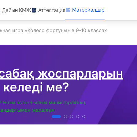
Материалдар
Дайын ҚМЖ
Аттестация
ьная игра «Колесо фортуны» в 9-10 классах
 сабақ жоспарларын
 келеді ме?
Р Білім және Ғылым министірлігінің
тандартымен жасалған