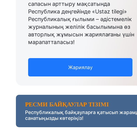
сапасын арттыру мақсатында
Республика деңгейінде «Ustaz tilegi»
Республикалық ғылыми – әдістемелік
журналының желілік басылымына өз
авторлық жұмысын жариялағаны үшін
марапатталасыз!
Жариялау
РЕСМИ БАЙҚАУЛАР ТІЗІМІ
Республикалық байқауларға қатысып жарам
санатыңызды көтеріңіз!