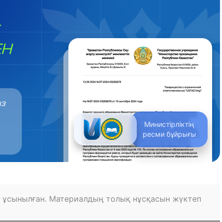
ЕН
ыз
Министірліктің
ресми бұйрығы
 ұсынылған. Материалдың толық нұсқасын жүктеп