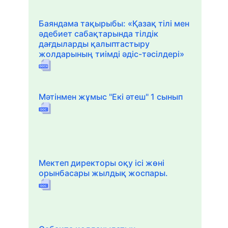
Баяндама тақырыбы: «Қазақ тілі мен
әдебиет сабақтарында тілдік
дағдыларды қалыптастыру
жолдарының тиімді әдіс-тәсілдері»
Мәтінмен жұмыс "Екі әтеш" 1 сынып
Мектеп директоры оқу ісі жөні
орынбасары жылдық жоспары.