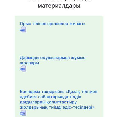
материалдары
Орыс тілінен ережелер жинағы
Дарынды оқушылармен жұмыс
жоспары
Баяндама тақырыбы: «Қазақ тілі мен
әдебиет сабақтарында тілдік
дағдыларды қалыптастыру
жолдарының тиімді әдіс-тәсілдері»