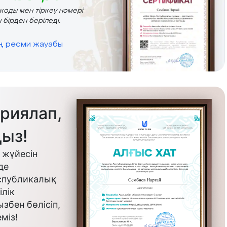
r коды мен тіркеу номері
 бірден беріледі.
ің ресми жауабы
риялап,
ыз!
 жүйесін
де
еспубликалық
лік
бен бөлісіп,
міз!