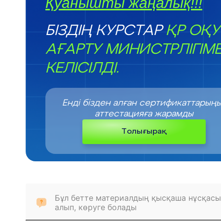
Қуанышты жаңалық!!!
БІЗДІҢ КУРСТАР
ҚР ОҚУ
АҒАРТУ МИНИСТРЛІГІМ
КЕЛІСІЛДІ.
Енді бізден алған сертификаттарың
аттестацияға жарамды
Толығырақ
Бұл бетте материалдың қысқаша нұсқасы
алып, көруге болады