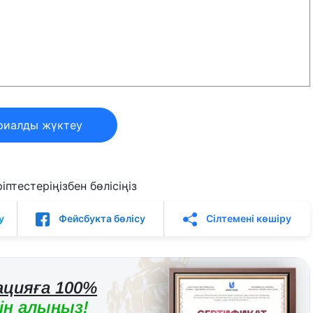
риалды жүктеу
птестеріңізбен бөлісіңіз
у
Фейсбукта бөлісу
Сілтемені көшіру
цияға 100%
н алыңыз!