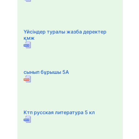
Үйсіндер туралы жазба деректер
қмж
сынып бұрышы 5А
Ктп русская литература 5 кл