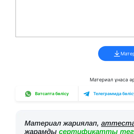
Мате
Материал ұнаса әрі
Ватсапта бөлісу
Телеграммда бөліс
Материал жариялап,
аттеста
жарамды
сертификатты тегі