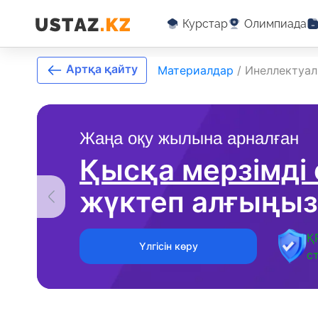
Курстар
Олимпиада
Артқа қайту
Материалдар
/
Инеллектуал
Жаңа оқу жылына арналған
Қысқа мерзімді
жүктеп алғыңыз
Қ
Үлгісін көру
с