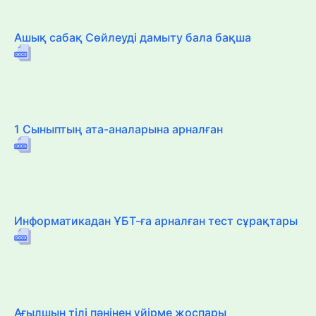
Ашық сабақ Сөйлеуді дамыту бала бақша
1 Сыныптың ата-аналарына арналған
Информатикадан ҰБТ-ға арналған тест сұрақтары
Ағылшын тілі пәнінен үйірме жоспары