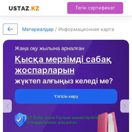
Тегін сертификат
алу
Материалдар
/
Информационная карта
Жаңа оқу жылына арналған
Қысқа мерзімді сабақ
жоспарларын
жүктеп алғыңыз келеді ме?
Үлгісін көру
ҚР Білім және Ғылым министірлігінің
стандартымен жасалған