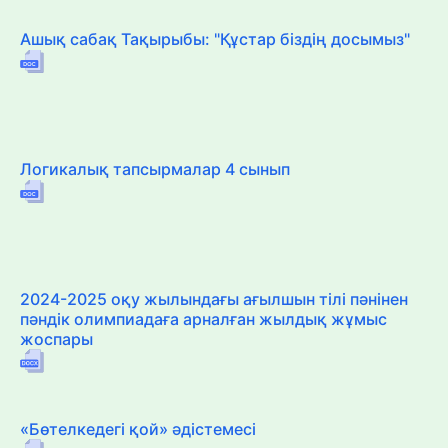
Ашық сабақ Тақырыбы: "Құстар біздің досымыз"
Логикалық тапсырмалар 4 сынып
2024-2025 оқу жылындағы ағылшын тілі пәнінен
пәндік олимпиадаға арналған жылдық жұмыс
жоспары
«Бөтелкедегі қой» әдістемесі