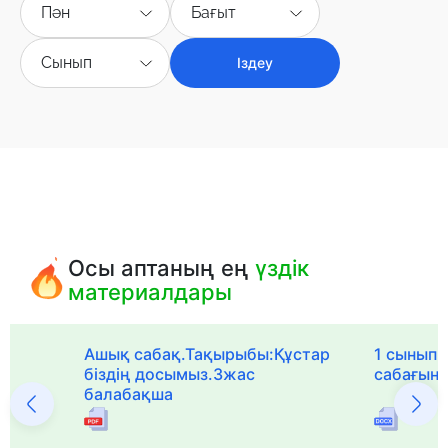
Пән
Бағыт
Сынып
Іздеу
Осы аптаның ең
үздік
материалдары
Ашық сабақ.Тақырыбы:Құстар
1 сыныпқа
біздің досымыз.3жас
сабағын
балабақша