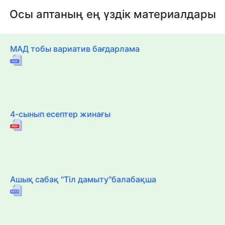
Осы аптаның ең үздік материалдары
МАД тобы вариатив бағдарлама
4-сынып есептер жинағы
Ашық сабақ "Тіл дамыту"балабақша