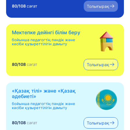
80/108
сағат
Толығырақ
Мектепке дейінгі білім беру
бойынша педагогтің пәндік және
кәсіби құзыреттілігін дамыту
80/108
сағат
Толығырақ
«Қазақ тілі» жəне «Қазақ
əдебиеті»
бойынша педагогтің пәндік және
кәсіби құзыреттілігін дамыту
80/108
сағат
Толығырақ