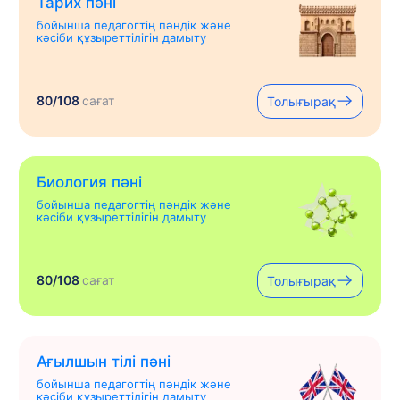
Тарих пәні
бойынша педагогтің пәндік және
кәсіби құзыреттілігін дамыту
80/108
сағат
Толығырақ
Биология пәні
бойынша педагогтің пәндік және
кәсіби құзыреттілігін дамыту
80/108
сағат
Толығырақ
Ағылшын тілі пәні
бойынша педагогтің пәндік және
кәсіби құзыреттілігін дамыту