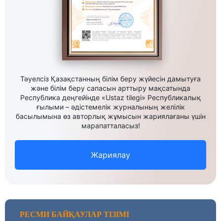
Тәуелсіз Қазақстанның білім беру жүйесін дамытуға
және білім беру сапасын арттыру мақсатында
Республика деңгейінде «Ustaz tilegi» Республикалық
ғылыми – әдістемелік журналының желілік
басылымына өз авторлық жұмысын жариялағаны үшін
марапатталасыз!
Жариялау
РЕСМИ БАЙҚАУЛАР ТІЗІМІ