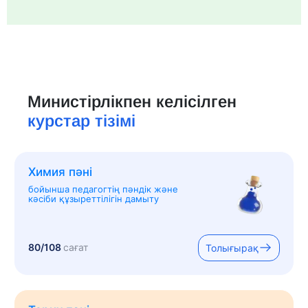
Министірлікпен келісілген
курстар тізімі
Химия пәні
бойынша педагогтің пәндік және
кәсіби құзыреттілігін дамыту
80/108
сағат
Толығырақ