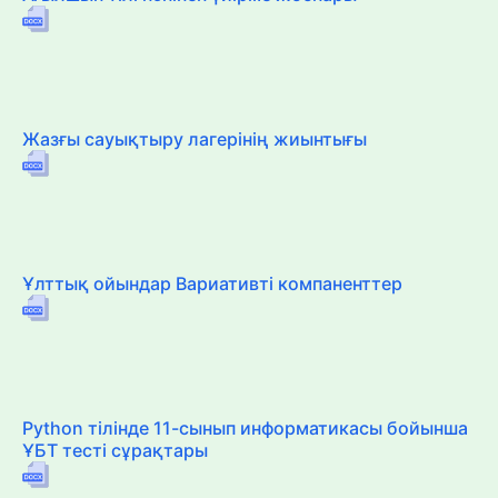
Жазғы сауықтыру лагерінің жиынтығы
Ұлттық ойындар Вариативті компаненттер
Python тілінде 11-сынып информатикасы бойынша
ҰБТ тесті сұрақтары