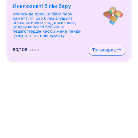
Инклюзивті білім беру
жүйесінде ерекше білім беру
қажеттілігі бар білім алушыға
психологиялық-педагогикалық
қолдау көрсету бойынша
педагогтердің кәсіби және пәндік
құзыреттіліктерін дамыту
80/108
сағат
Толығырақ