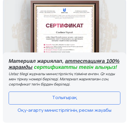
Материал жариялап,
аттестацияға 100%
жарамды
сертификатты тегін алыңыз!
Ustaz tilegi журналы министірліктің тізіміне енген. Qr коды
мен тіркеу номері беріледі. Материал жариялаған соң
сертификат тегін бірден беріледі.
Толығырақ
Оқу-ағарту министірлігінің ресми жауабы