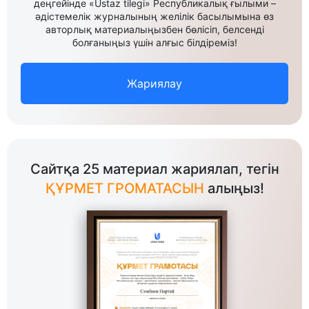
деңгейінде «Ustaz tilegi» Республикалық ғылыми –
әдістемелік журналының желілік басылымына өз
авторлық материалыңызбен бөлісіп, белсенді
болғаныңыз үшін алғыс білдіреміз!
Жариялау
Сайтқа 25 материал жариялап, тегін
ҚҰРМЕТ ГРОМАТАСЫН
алыңыз!