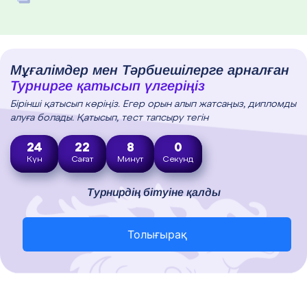
Мұғалімдер мен Тәрбиешілерге арналған
Турнирге қатысып үлгеріңіз
Бірінші қатысып көріңіз. Егер орын алып жатсаңыз, дипломды
алуға болады. Қатысып, тест тапсыру тегін
24
22
7
59
Күн
Сағат
Минут
Секунд
Турнирдің бітуіне қалды
Толығырақ