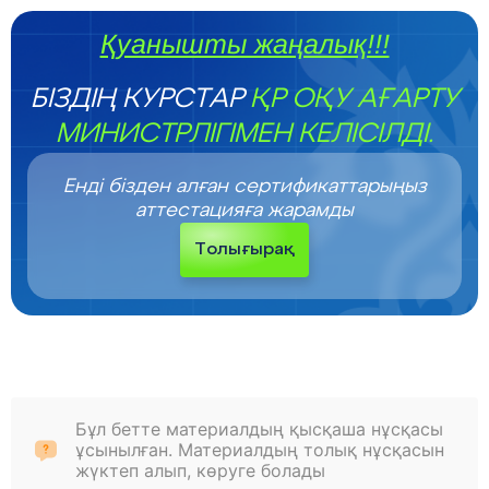
Қуанышты жаңалық!!!
БІЗДІҢ КУРСТАР
ҚР ОҚУ АҒАРТУ
МИНИСТРЛІГІМЕН КЕЛІСІЛДІ.
Енді бізден алған сертификаттарыңыз
аттестацияға жарамды
Толығырақ
Бұл бетте материалдың қысқаша нұсқасы
ұсынылған. Материалдың толық нұсқасын
жүктеп алып, көруге болады