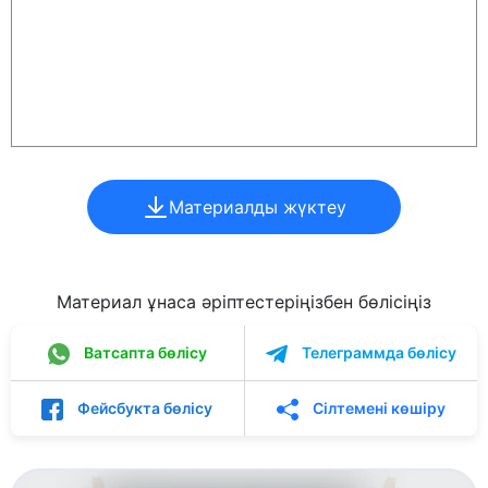
Материалды жүктеу
Материал ұнаса әріптестеріңізбен бөлісіңіз
Ватсапта бөлісу
Телеграммда бөлісу
Фейсбукта бөлісу
Сілтемені көшіру