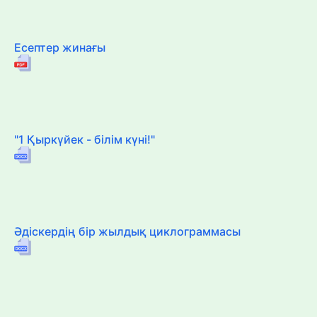
Есептер жинағы
"1 Қыркүйек - білім күні!"
Әдіскердің бір жылдық циклограммасы