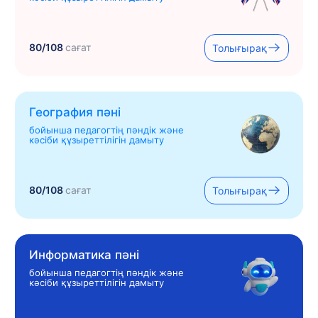
80/108
сағат
Толығырақ
География пәні
бойынша педагогтің пәндік және
кәсіби құзыреттілігін дамыту
80/108
сағат
Толығырақ
Информатика пәні
бойынша педагогтің пәндік және
кәсіби құзыреттілігін дамыту