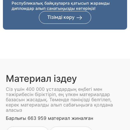
Республикалық байқауларға қатысып жарамды
дипломдар алып санатыңызды көтеріңіз!
Тізімді көру
Материал іздеу
Сіз үшін 400 000 ұстаздардың еңбегі мен
тәжірибесін біріктіріп, ең үлкен материалдар
базасын жасадық. Төменде пәніңізді белгілеп,
керек материалды алып сабағыңызға қолдана
аласыз
Барлығы 663 959 материал жиналған