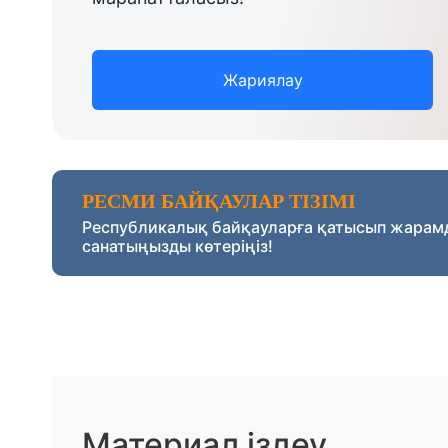
Жариялау
РЕСМИ БАЙҚАУЛАР ТІЗІМІ
Республикалық байқауларға қатысып жарам
санатыңызды көтеріңіз!
Материал іздеу