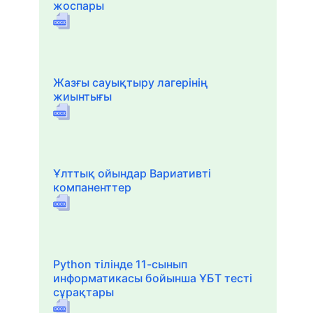
жоспары
Жазғы сауықтыру лагерінің
жиынтығы
Ұлттық ойындар Вариативті
компаненттер
Python тілінде 11-сынып
информатикасы бойынша ҰБТ тесті
сұрақтары