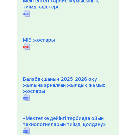
Мектептегі тәрбие жұмысының
тиімді әдістері
МІБ жоспары
Балабақшаның 2025-2026 оқу
жылына арналған жылдық жұмыс
жоспары
«Мектепке дейінгі тәрбиеде ойын
технологияларын тиімді қолдану»