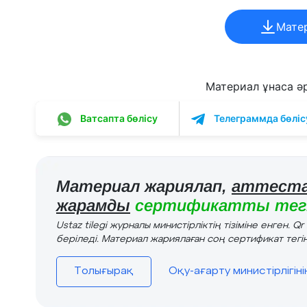
Мате
Материал ұнаса әрі
Ватсапта бөлісу
Телеграммда бөліс
Материал жариялап,
аттеста
жарамды
сертификатты тегі
Ustaz tilegi журналы министірліктің тізіміне енген. Q
беріледі. Материал жариялаған соң сертификат тегін
Толығырақ
Оқу-ағарту министірлігін