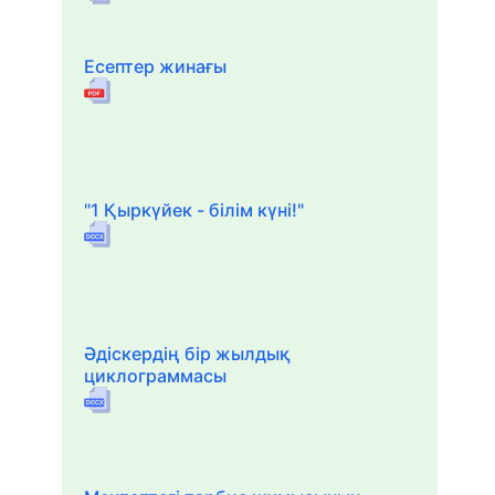
Есептер жинағы
"1 Қыркүйек - білім күні!"
Әдіскердің бір жылдық
циклограммасы