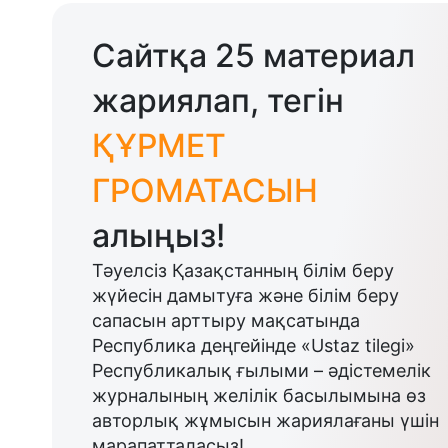
Сайтқа 25 материал
жариялап, тегін
ҚҰРМЕТ
ГРОМАТАСЫН
алыңыз!
Тәуелсіз Қазақстанның білім беру
жүйесін дамытуға және білім беру
сапасын арттыру мақсатында
Республика деңгейінде «Ustaz tilegi»
Республикалық ғылыми – әдістемелік
журналының желілік басылымына өз
авторлық жұмысын жариялағаны үшін
марапатталасыз!