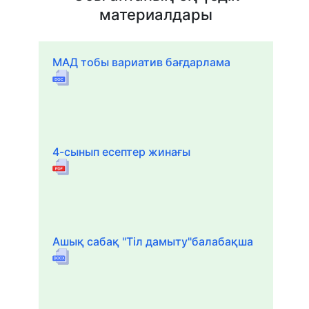
материалдары
МАД тобы вариатив бағдарлама
4-сынып есептер жинағы
Ашық сабақ "Тіл дамыту"балабақша