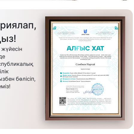
риялап,
ыз!
 жүйесін
де
еспубликалық
лік
бен бөлісіп,
міз!