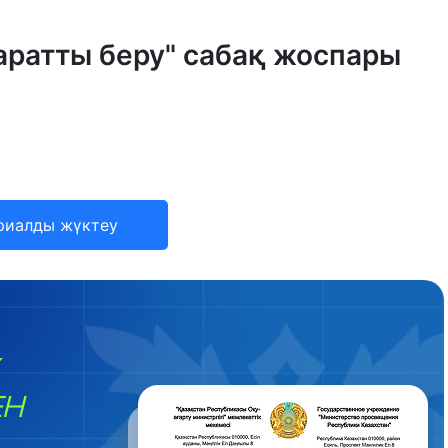
аратты беру" сабақ жоспары
риалды жүктеу
ЕН