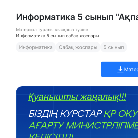
Информатика 5 сынып "Ақп
Материал туралы қысқаша түсінік
Информатика 5 сынып сабақ жоспары
Информатика
Сабақ жоспары
5 сынып
Мате
Қуанышты жаңалық!!!
БІЗДІҢ КУРСТАР
ҚР ОҚУ
АҒАРТУ МИНИСТРЛІГІМ
КЕЛІСІЛДІ.