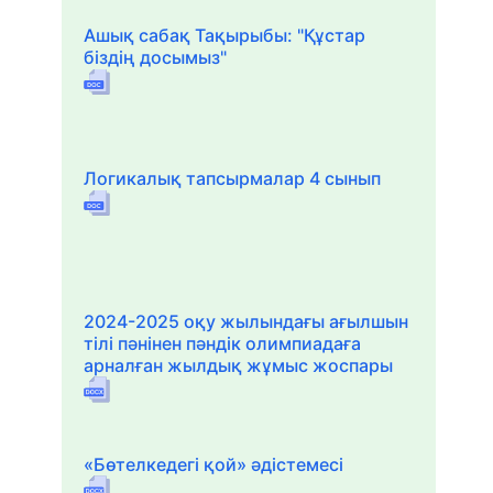
Ашық сабақ Тақырыбы: "Құстар
біздің досымыз"
Логикалық тапсырмалар 4 сынып
2024-2025 оқу жылындағы ағылшын
тілі пәнінен пәндік олимпиадаға
арналған жылдық жұмыс жоспары
«Бөтелкедегі қой» әдістемесі