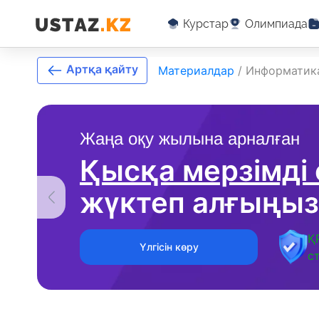
Курстар
Олимпиада
Артқа қайту
Материалдар
/
Информатика
Жаңа оқу жылына арналған
Қысқа мерзімді
жүктеп алғыңыз
Қ
Үлгісін көру
с