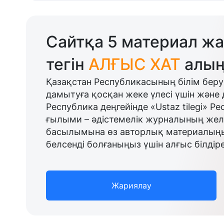
Сайтқа 5 материал жа
тегін
АЛҒЫС ХАТ
алың
Қазақстан Республикасының білім беру
дамытуға қосқан жеке үлесі үшін және 
Республика деңгейінде «Ustaz tilegi» Р
ғылыми – әдістемелік журналының желі
басылымына өз авторлық материалыңыз
белсенді болғаныңыз үшін алғыс білдіре
Жариялау