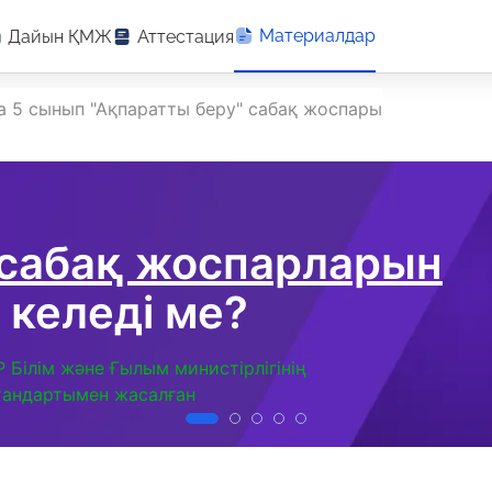
Материалдар
Дайын ҚМЖ
Аттестация
 5 сынып "Ақпаратты беру" сабақ жоспары
 сабақ жоспарларын
 келеді ме?
Р Білім және Ғылым министірлігінің
тандартымен жасалған