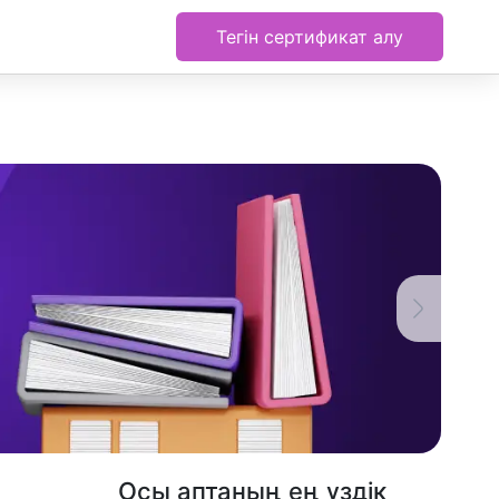
Тегін сертификат алу
Осы аптаның ең үздік