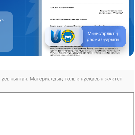
ыз
Министірліктің
ресми бұйрығы
 ұсынылған. Материалдың толық нұсқасын жүктеп