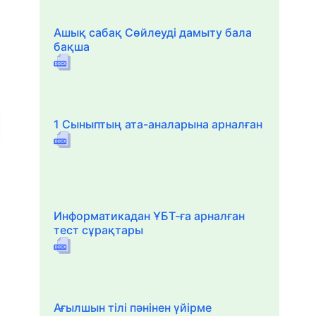
Ашық сабақ Сөйлеуді дамыту бала
бақша
1 Сыныптың ата-аналарына арналған
Информатикадан ҰБТ-ға арналған
тест сұрақтары
Ағылшын тілі пәнінен үйірме