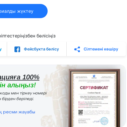
риалды жүктеу
птестеріңізбен бөлісіңіз
у
Фейсбукта бөлісу
Сілтемені көшіру
цияға 100%
н алыңыз!
r коды мен тіркеу номері
 бірден беріледі.
ің ресми жауабы