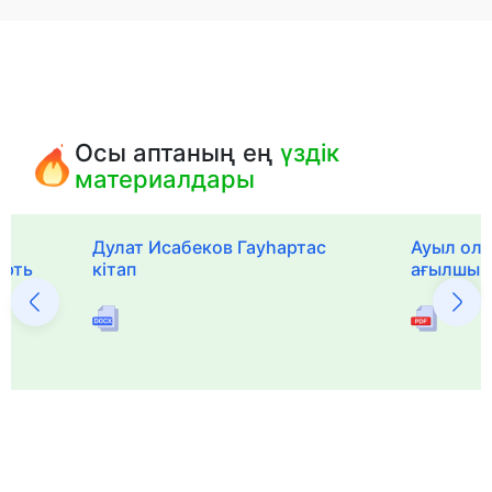
Осы аптаның ең
үздік
материалдары
Дулат Исабеков Гауһартас
Ауыл оли
ерть
кітап
ағылшын 