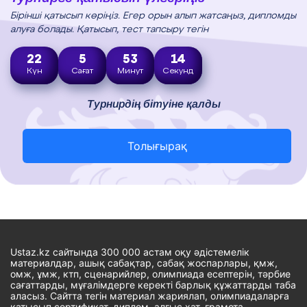
Бірінші қатысып көріңіз. Егер орын алып жатсаңыз, дипломды
алуға болады. Қатысып, тест тапсыру тегін
22
5
53
12
Күн
Сағат
Минут
Секунд
Турнирдің бітуіне қалды
Толығырақ
Ustaz.kz сайтында 300 000 астам оқу әдістемелік
материалдар, ашық сабақтар, сабақ жоспарлары, қмж,
омж, ұмж, ктп, сценарийлер, олимпиада есептерін, тәрбие
сағаттарды, мұғалімдерге керекті барлық құжаттарды таба
аласыз. Сайтта тегін материал жариялап, олимпиадаларға
қатысып сертификат, диплом, алғыс хат, грамота