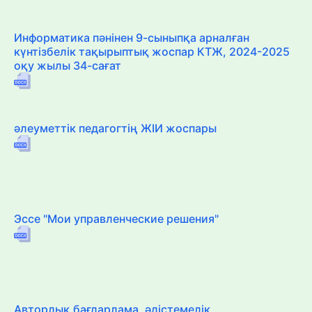
Информатика пәнінен 9-сыныпқа арналған
күнтізбелік тақырыптық жоспар КТЖ, 2024-2025
оқу жылы 34-сағат
әлеуметтік педагогтің ЖІИ жоспары
Эссе "Мои управленческие решения"
Авторлық бағдарлама, әдістемелік