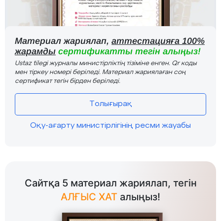
Материал жариялап,
аттестацияға 100%
жарамды
сертификатты тегін алыңыз!
Ustaz tilegi журналы министірліктің тізіміне енген. Qr коды
мен тіркеу номері беріледі. Материал жариялаған соң
сертификат тегін бірден беріледі.
Толығырақ
Оқу-ағарту министірлігінің ресми жауабы
Сайтқа 5 материал жариялап, тегін
АЛҒЫС ХАТ
алыңыз!