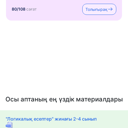
80/108
сағат
Толығырақ
Осы аптаның ең үздік материалдары
"Логикалық есептер" жинағы 2-4 сынып