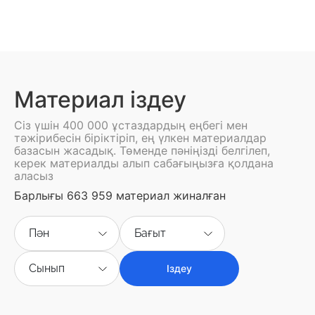
Материал іздеу
Сіз үшін 400 000 ұстаздардың еңбегі мен
тәжірибесін біріктіріп, ең үлкен материалдар
базасын жасадық. Төменде пәніңізді белгілеп,
керек материалды алып сабағыңызға қолдана
аласыз
Барлығы 663 959 материал жиналған
Пән
Бағыт
Сынып
Іздеу