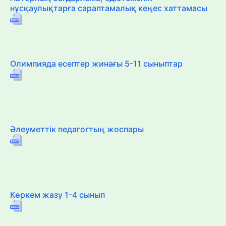
нұсқаулықтарға сараптамалық кеңес хаттамасы
Олимпияда есептер жинағы 5-11 сыныптар
Әлеуметтік педагогтың жоспары
Көркем жазу 1-4 сынып