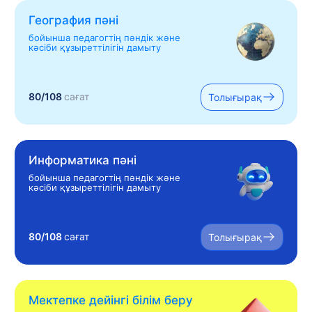
География пәні
бойынша педагогтің пәндік және
кәсіби құзыреттілігін дамыту
80/108
сағат
Толығырақ
Информатика пәні
бойынша педагогтің пәндік және
кәсіби құзыреттілігін дамыту
80/108
сағат
Толығырақ
Мектепке дейінгі білім беру