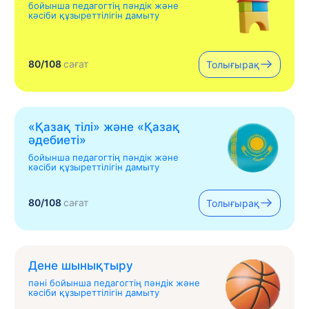
бойынша педагогтің пәндік және
кәсіби құзыреттілігін дамыту
80/108
сағат
Толығырақ
«Қазақ тілі» жəне «Қазақ
əдебиеті»
бойынша педагогтің пәндік және
кәсіби құзыреттілігін дамыту
80/108
сағат
Толығырақ
Дене шынықтыру
пәні бойынша педагогтің пәндік және
кәсіби құзыреттілігін дамыту