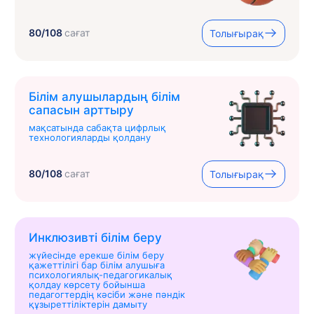
80/108
сағат
Толығырақ
Білім алушылардың білім
сапасын арттыру
мақсатында сабақта цифрлық
технологияларды қолдану
80/108
сағат
Толығырақ
Инклюзивті білім беру
жүйесінде ерекше білім беру
қажеттілігі бар білім алушыға
психологиялық-педагогикалық
қолдау көрсету бойынша
педагогтердің кәсіби және пәндік
құзыреттіліктерін дамыту