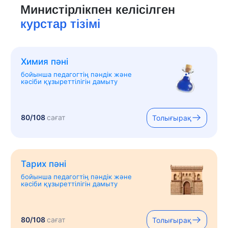
Министірлікпен келісілген
курстар тізімі
Химия пәні
бойынша педагогтің пәндік және
кәсіби құзыреттілігін дамыту
80/108
сағат
Толығырақ
Тарих пәні
бойынша педагогтің пәндік және
кәсіби құзыреттілігін дамыту
80/108
сағат
Толығырақ