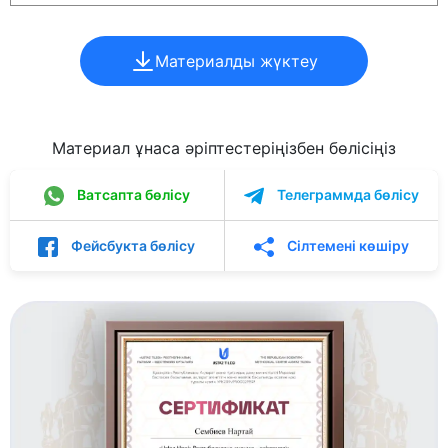
Материалды жүктеу
Материал ұнаса әріптестеріңізбен бөлісіңіз
Ватсапта бөлісу
Телеграммда бөлісу
Фейсбукта бөлісу
Сілтемені көшіру