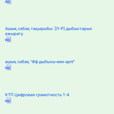
Ашық сабақ тақырыбы: [Л-Р] дыбыстарын
ажырату
ашық сабақ "Фф дыбысы мен әрпі"
КТП Цифровая грамотность 1-4