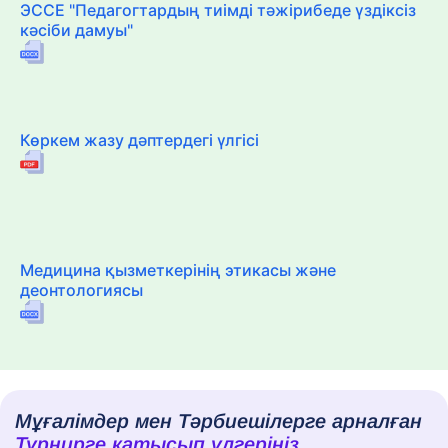
ЭССЕ "Педагогтардың тиімді тәжірибеде үздіксіз
кәсіби дамуы"
Көркем жазу дәптердегі үлгісі
Медицина қызметкерінің этикасы және
деонтологиясы
Мұғалімдер мен Тәрбиешілерге арналған
Турнирге қатысып үлгеріңіз