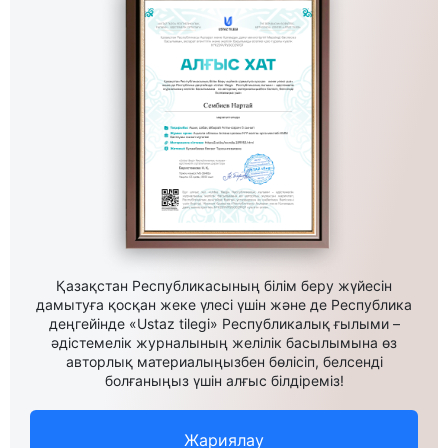
Қазақстан Республикасының білім беру жүйесін
дамытуға қосқан жеке үлесі үшін және де Республика
деңгейінде «Ustaz tilegi» Республикалық ғылыми –
әдістемелік журналының желілік басылымына өз
авторлық материалыңызбен бөлісіп, белсенді
болғаныңыз үшін алғыс білдіреміз!
Жариялау