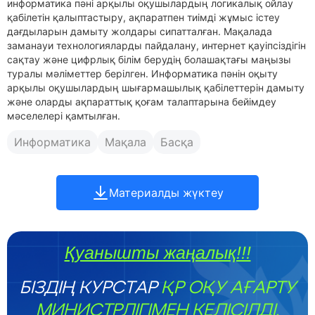
информатика пәні арқылы оқушылардың логикалық ойлау
қабілетін қалыптастыру, ақпаратпен тиімді жұмыс істеу
дағдыларын дамыту жолдары сипатталған. Мақалада
заманауи технологияларды пайдалану, интернет қауіпсіздігін
сақтау және цифрлық білім берудің болашақтағы маңызы
туралы мәліметтер берілген. Информатика пәнін оқыту
арқылы оқушылардың шығармашылық қабілеттерін дамыту
және оларды ақпараттық қоғам талаптарына бейімдеу
мәселелері қамтылған.
Информатика
Мақала
Басқа
Материалды жүктеу
Қуанышты жаңалық!!!
БІЗДІҢ КУРСТАР
ҚР ОҚУ АҒАРТУ
МИНИСТРЛІГІМЕН КЕЛІСІЛДІ.