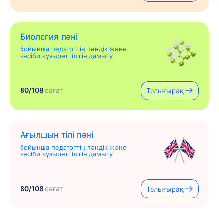
Биология пәні
бойынша педагогтің пәндік және
кәсіби құзыреттілігін дамыту
80/108
сағат
Толығырақ
Ағылшын тілі пәні
бойынша педагогтің пәндік және
кәсіби құзыреттілігін дамыту
80/108
сағат
Толығырақ