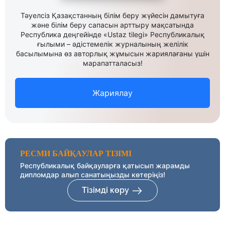
Тәуелсіз Қазақстанның білім беру жүйесін дамытуға
және білім беру сапасын арттыру мақсатында
Республика деңгейінде «Ustaz tilegi» Республикалық
ғылыми – әдістемелік журналының желілік
басылымына өз авторлық жұмысын жариялағаны үшін
марапатталасыз!
Жариялау
РЕСМИ БАЙҚАУЛАР ТІЗІМІ
Республикалық байқауларға қатысып жарамды
дипломдар алып санатыңызды көтеріңіз!
Тізімді көру