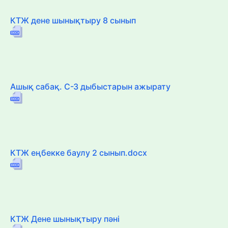
КТЖ дене шынықтыру 8 сынып
Ашық сабақ. С-З дыбыстарын ажырату
КТЖ еңбекке баулу 2 сынып.docx
КТЖ Дене шынықтыру пәні