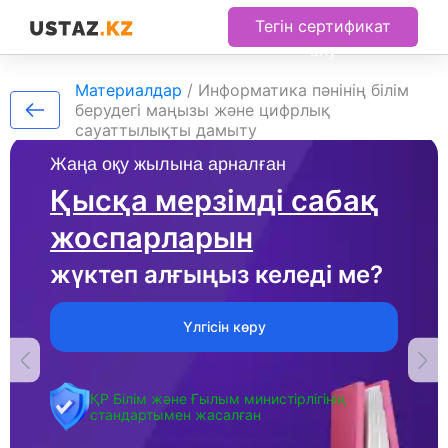
Тегін сертификат
алу
Материалдар
/
Информатика пәнінің білім
берудегі маңызы және цифрлық
сауаттылықты дамыту
Жаңа оқу жылына арналған
Қысқа мерзімді сабақ
жоспарларын
жүктеп алғыңыз келеді ме?
Үлгісін көру
ҚР Білім және Ғылым министірлігінің
стандартымен жасалған