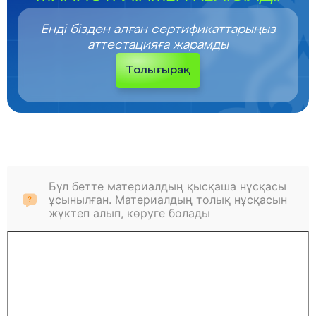
Енді бізден алған сертификаттарыңыз
аттестацияға жарамды
Толығырақ
Бұл бетте материалдың қысқаша нұсқасы
ұсынылған. Материалдың толық нұсқасын
жүктеп алып, көруге болады