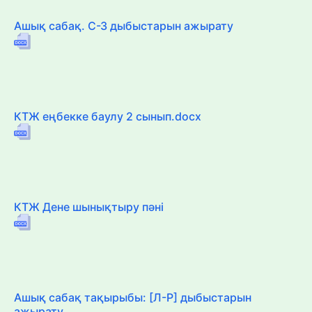
Ашық сабақ. С-З дыбыстарын ажырату
КТЖ еңбекке баулу 2 сынып.docx
КТЖ Дене шынықтыру пәні
Ашық сабақ тақырыбы: [Л-Р] дыбыстарын
ажырату