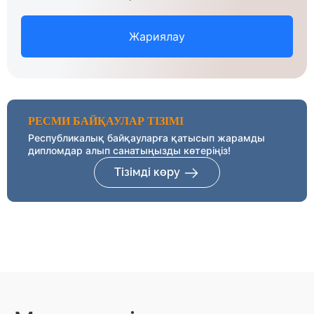
Жариялау
РЕСМИ БАЙҚАУЛАР ТІЗІМІ
Республикалық байқауларға қатысып жарамды
дипломдар алып санатыңызды көтеріңіз!
Тізімді көру