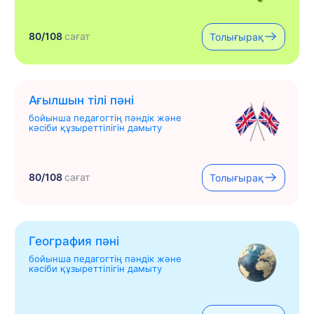
80/108
сағат
Толығырақ
Ағылшын тілі пәні
бойынша педагогтің пәндік және
кәсіби құзыреттілігін дамыту
80/108
сағат
Толығырақ
География пәні
бойынша педагогтің пәндік және
кәсіби құзыреттілігін дамыту