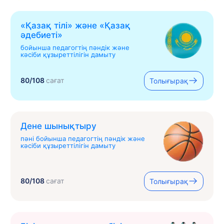
«Қазақ тілі» жəне «Қазақ
əдебиеті»
бойынша педагогтің пәндік және
кәсіби құзыреттілігін дамыту
80/108
сағат
Толығырақ
Дене шынықтыру
пәні бойынша педагогтің пәндік және
кәсіби құзыреттілігін дамыту
80/108
сағат
Толығырақ