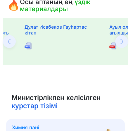
Осы аптаның ең
үздік
материалдары
Дулат Исабеков Гауһартас
Ауыл оли
ерть
кітап
ағылшын 
Министірлікпен келісілген
курстар тізімі
Химия пәні