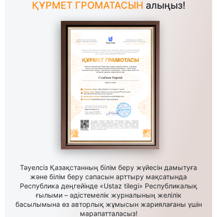
ҚҰРМЕТ ГРОМАТАСЫН
алыңыз!
Тәуелсіз Қазақстанның білім беру жүйесін дамытуға
және білім беру сапасын арттыру мақсатында
Республика деңгейінде «Ustaz tilegi» Республикалық
ғылыми – әдістемелік журналының желілік
басылымына өз авторлық жұмысын жариялағаны үшін
марапатталасыз!