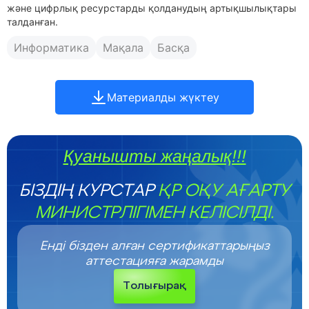
және цифрлық ресурстарды қолданудың артықшылықтары
талданған.
Информатика
Мақала
Басқа
Материалды жүктеу
Қуанышты жаңалық!!!
БІЗДІҢ КУРСТАР
ҚР ОҚУ АҒАРТУ
МИНИСТРЛІГІМЕН КЕЛІСІЛДІ.
Енді бізден алған сертификаттарыңыз
аттестацияға жарамды
Толығырақ