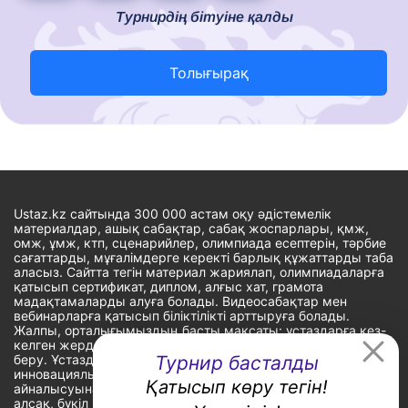
Турнирдің бітуіне қалды
Толығырақ
Ustaz.kz сайтында 300 000 астам оқу әдістемелік
материалдар, ашық сабақтар, сабақ жоспарлары, қмж,
омж, ұмж, ктп, сценарийлер, олимпиада есептерін, тәрбие
сағаттарды, мұғалімдерге керекті барлық құжаттарды таба
аласыз. Сайтта тегін материал жариялап, олимпиадаларға
қатысып сертификат, диплом, алғыс хат, грамота
мадақтамаларды алуға болады. Видеосабақтар мен
вебинарларға қатысып біліктілікті арттыруға болады.
Жалпы, орталығымыздың басты мақсаты: ұстаздарға кез-
келген жерде, кез-келген уақытта білім алуына мүмкіндік
беру. Ұстаздардың барлық өзекті мәселелеріне
Турнир басталды
инновациялық шешім тауып, шығармашылық жұмыспен
Қатысып көру тегін!
айналысуына уақыт сыйлау. «Ұстаздарға сапалы білім бере
алсақ, бүкіл Қазақ еліне білім бере аламыз» - деген