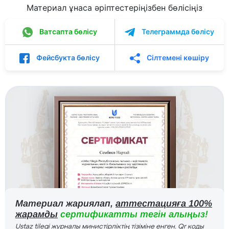
Материал ұнаса әріптестеріңізбен бөлісіңіз
Ватсапта бөлісу
Телеграммда бөлісу
Фейсбукта бөлісу
Сілтемені көшіру
Материал жариялап,
аттестацияға 100%
жарамды
сертификатты тегін алыңыз!
Ustaz tilegi журналы министірліктің тізіміне енген. Qr коды