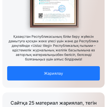
Қазақстан Республикасының білім беру жүйесін
дамытуға қосқан жеке үлесі үшін және де Республика
деңгейінде «Ustaz tilegi» Республикалық ғылыми –
әдістемелік журналының желілік басылымына өз
авторлық материалыңызбен бөлісіп, белсенді
болғаныңыз үшін алғыс білдіреміз!
Жариялау
Сайтқа 25 материал жариялап, тегін