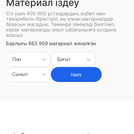
Материал іздеу
Сіз үшін 400 000 ұстаздардың еңбегі мен
тәжірибесін біріктіріп, ең үлкен материалдар
базасын жасадық. Төменде пәніңізді белгілеп,
керек материалды алып сабағыңызға қолдана
аласыз
Барлығы 663 959 материал жиналған
Пән
Бағыт
Сынып
Іздеу