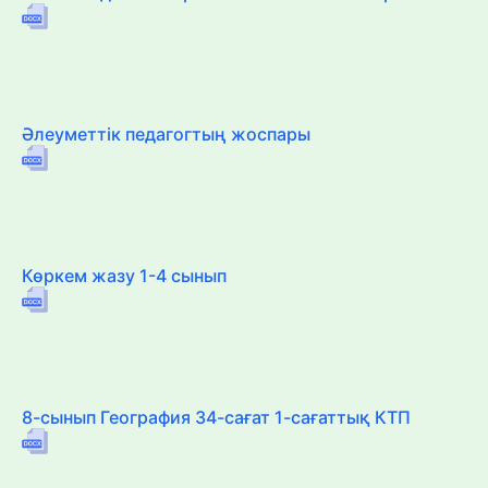
Әлеуметтік педагогтың жоспары
Көркем жазу 1-4 сынып
8-сынып География 34-сағат 1-сағаттық КТП