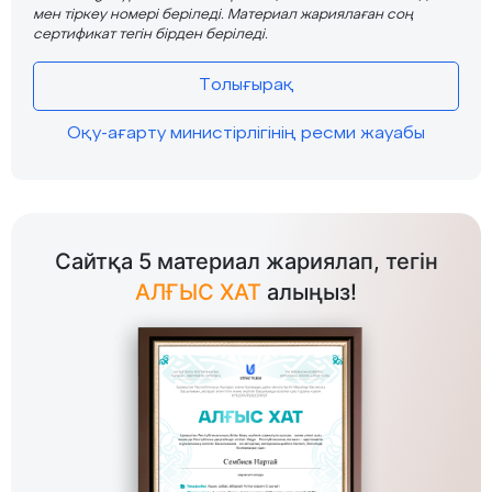
мен тіркеу номері беріледі. Материал жариялаған соң
сертификат тегін бірден беріледі.
Толығырақ
Оқу-ағарту министірлігінің ресми жауабы
Сайтқа 5 материал жариялап, тегін
АЛҒЫС ХАТ
алыңыз!