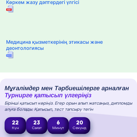
Көркем жазу дәптердегі үлгісі
Медицина қызметкерінің этикасы және
деонтологиясы
Мұғалімдер мен Тәрбиешілерге арналған
Турнирге қатысып үлгеріңіз
Бірінші қатысып көріңіз. Егер орын алып жатсаңыз, дипломды
алуға болады. Қатысып, тест тапсыру тегін
22
23
6
19
Күн
Сағат
Минут
Секунд