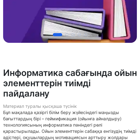
Информатика сабағында ойын
элементтерін тиімді
пайдалану
Материал туралы қысқаша түсінік
Бұл мақалада қазіргі білім беру жүйесіндегі маңызды
бағыттардың бірі – геймификация (ойынға айналдыру)
технологиясының информатика пәніндегі рөлі
қарастырылады. Ойын элементтерін сабаққа енгізудің тиімді
әдістері, оқушылардың мотивациясын арттыру жолдары