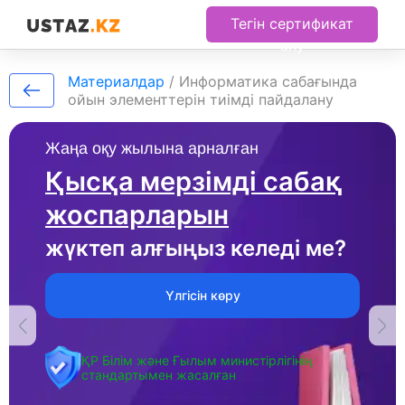
Тегін сертификат
алу
Материалдар
/
Информатика сабағында
ойын элементтерін тиімді пайдалану
Жаңа оқу жылына арналған
Қысқа мерзімді сабақ
жоспарларын
жүктеп алғыңыз келеді ме?
Үлгісін көру
ҚР Білім және Ғылым министірлігінің
стандартымен жасалған