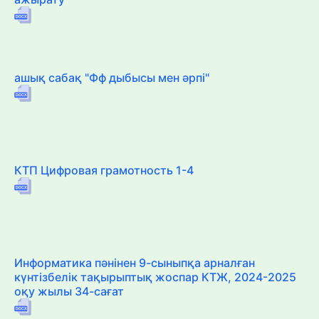
ашық сабақ "Фф дыбысы мен әрпі"
КТП Цифровая грамотность 1-4
Информатика пәнінен 9-сыныпқа арналған
күнтізбелік тақырыптық жоспар КТЖ, 2024-2025
оқу жылы 34-сағат