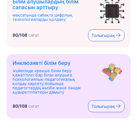
Білім алушылардың білім
сапасын арттыру
мақсатында сабақта цифрлық
технологияларды қолдану
80/108
сағат
Толығырақ
Инклюзивті білім беру
жүйесінде ерекше білім беру
қажеттілігі бар білім алушыға
психологиялық-педагогикалық
қолдау көрсету бойынша
педагогтердің кәсіби және пәндік
құзыреттіліктерін дамыту
80/108
сағат
Толығырақ