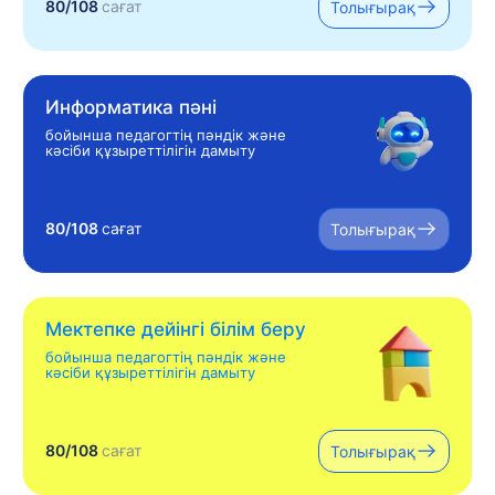
80/108
сағат
Толығырақ
Информатика пәні
бойынша педагогтің пәндік және
кәсіби құзыреттілігін дамыту
80/108
сағат
Толығырақ
Мектепке дейінгі білім беру
бойынша педагогтің пәндік және
кәсіби құзыреттілігін дамыту
80/108
сағат
Толығырақ