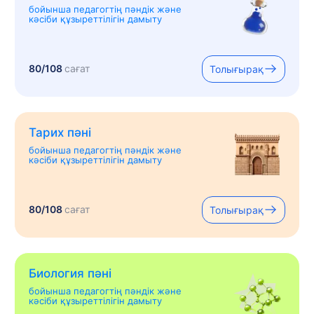
бойынша педагогтің пәндік және
кәсіби құзыреттілігін дамыту
80/108
сағат
Толығырақ
Тарих пәні
бойынша педагогтің пәндік және
кәсіби құзыреттілігін дамыту
80/108
сағат
Толығырақ
Биология пәні
бойынша педагогтің пәндік және
кәсіби құзыреттілігін дамыту