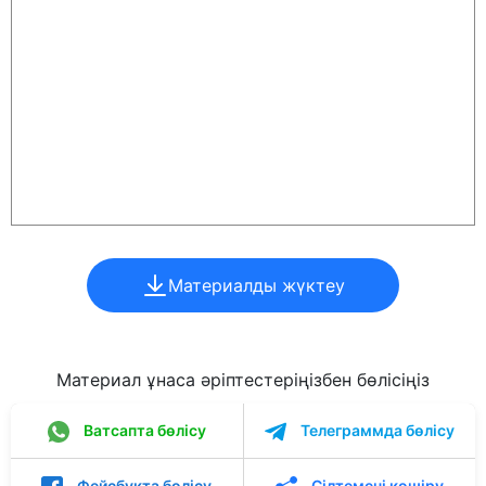
Материалды жүктеу
Материал ұнаса әріптестеріңізбен бөлісіңіз
Ватсапта бөлісу
Телеграммда бөлісу
Фейсбукта бөлісу
Сілтемені көшіру