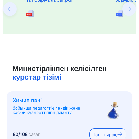
Министірлікпен келісілген
курстар тізімі
Химия пәні
бойынша педагогтің пәндік және
кәсіби құзыреттілігін дамыту
80/108
сағат
Толығырақ