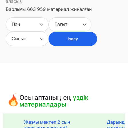
аласыз
Барлығы 663 959 материал жиналған
Пән
Бағыт
Сынып
Іздеу
Осы аптаның ең
үздік
материалдары
с
Жазғы мектеп 2 сын
Дарынды
тапсырмалары.pdf
жұмыс ж