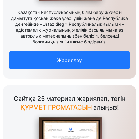
Қазақстан Республикасының білім беру жүйесін
дамытуға қосқан жеке үлесі үшін және де Республика
деңгейінде «Ustaz tilegi» Республикалық ғылыми –
әдістемелік журналының желілік басылымына өз
авторлық материалыңызбен бөлісіп, белсенді
болғаныңыз үшін алғыс білдіреміз!
Жариялау
Сайтқа 25 материал жариялап, тегін
ҚҰРМЕТ ГРОМАТАСЫН
алыңыз!