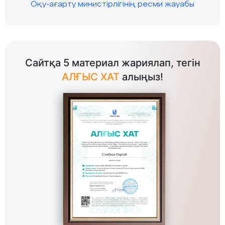
Оқу-ағарту министірлігінің ресми жауабы
Сайтқа 5 материал жариялап, тегін
АЛҒЫС ХАТ
алыңыз!