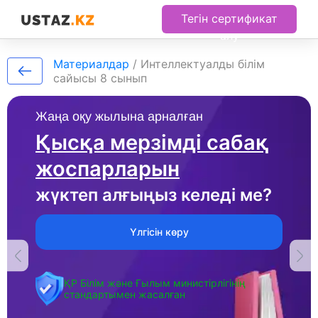
Тегін сертификат
алу
Материалдар
/
Интеллектуалды білім
сайысы 8 сынып
Жаңа оқу жылына арналған
Қысқа мерзімді сабақ
жоспарларын
жүктеп алғыңыз келеді ме?
Үлгісін көру
ҚР Білім және Ғылым министірлігінің
стандартымен жасалған