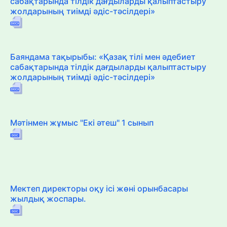
сабақтарында тілдік дағдыларды қалыптастыру
жолдарының тиімді әдіс-тәсілдері»
Баяндама тақырыбы: «Қазақ тілі мен әдебиет
сабақтарында тілдік дағдыларды қалыптастыру
жолдарының тиімді әдіс-тәсілдері»
Мәтінмен жұмыс "Екі әтеш" 1 сынып
Мектеп директоры оқу ісі жөні орынбасары
жылдық жоспары.