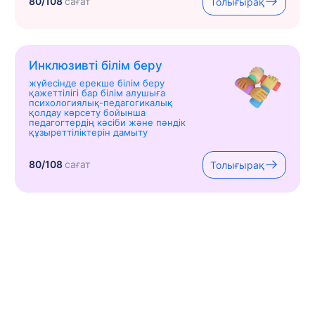
80/108
сағат
Толығырақ
Инклюзивті білім беру
жүйесінде ерекше білім беру
қажеттілігі бар білім алушыға
психологиялық-педагогикалық
қолдау көрсету бойынша
педагогтердің кәсіби және пәндік
құзыреттіліктерін дамыту
80/108
сағат
Толығырақ