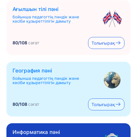
Ағылшын тілі пәні
бойынша педагогтің пәндік және
кәсіби құзыреттілігін дамыту
80/108
сағат
Толығырақ
География пәні
бойынша педагогтің пәндік және
кәсіби құзыреттілігін дамыту
80/108
сағат
Толығырақ
Информатика пәні