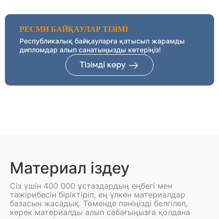
РЕСМИ БАЙҚАУЛАР ТІЗІМІ
Республикалық байқауларға қатысып жарамды
дипломдар алып санатыңызды көтеріңіз!
Тізімді көру
Материал іздеу
Сіз үшін 400 000 ұстаздардың еңбегі мен
тәжірибесін біріктіріп, ең үлкен материалдар
базасын жасадық. Төменде пәніңізді белгілеп,
керек материалды алып сабағыңызға қолдана