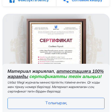
Материал жариялап,
аттестацияға 100%
жарамды
сертификатты тегін алыңыз!
Ustaz tilegi журналы министірліктің тізіміне енген. Qr коды
мен тіркеу номері беріледі. Материал жариялаған соң
сертификат тегін бірден беріледі.
Толығырақ