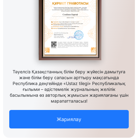
Тәуелсіз Қазақстанның білім беру жүйесін дамытуға
және білім беру сапасын арттыру мақсатында
Республика деңгейінде «Ustaz tilegi» Республикалық
ғылыми – әдістемелік журналының желілік
басылымына өз авторлық жұмысын жариялағаны үшін
марапатталасыз!
Жариялау