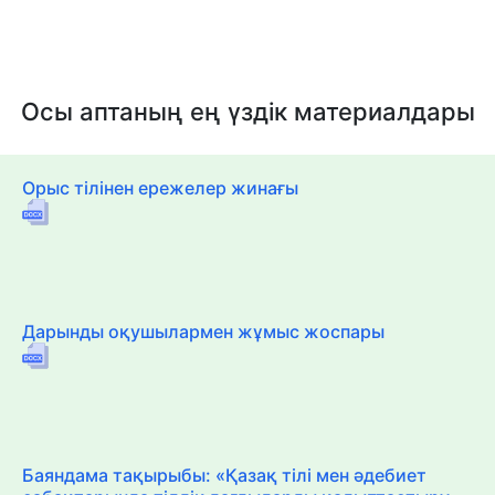
Осы аптаның ең үздік материалдары
Орыс тілінен ережелер жинағы
Дарынды оқушылармен жұмыс жоспары
Баяндама тақырыбы: «Қазақ тілі мен әдебиет