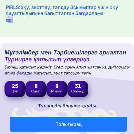
PIRLS:оқу, зерттеу, талдау 3сыныптар үшін оқу
сауаттылығына бағытталған бағдарлама
Мұғалімдер мен Тәрбиешілерге арналған
Турнирге қатысып үлгеріңіз
Бірінші қатысып көріңіз. Егер орын алып жатсаңыз, дипломды
алуға болады. Қатысып, тест тапсыру тегін
25
8
8
30
Күн
Сағат
Минут
Секунд
Турнирдің бітуіне қалды
Толығырақ