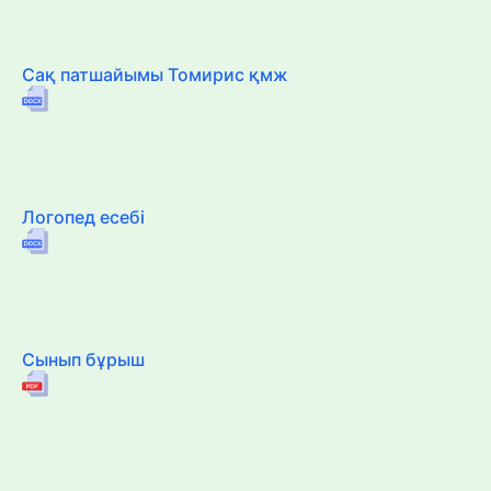
Сақ патшайымы Томирис қмж
Логопед есебі
Сынып бұрыш