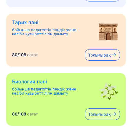
Тарих пәні
бойынша педагогтің пәндік және
кәсіби құзыреттілігін дамыту
80/108
сағат
Толығырақ
Биология пәні
бойынша педагогтің пәндік және
кәсіби құзыреттілігін дамыту
80/108
сағат
Толығырақ