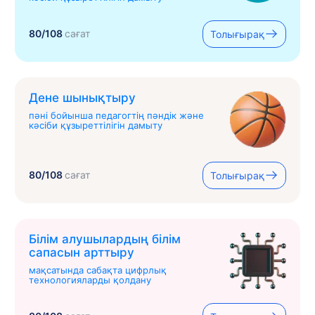
80/108
сағат
Толығырақ
Дене шынықтыру
пәні бойынша педагогтің пәндік және
кәсіби құзыреттілігін дамыту
80/108
сағат
Толығырақ
Білім алушылардың білім
сапасын арттыру
мақсатында сабақта цифрлық
технологияларды қолдану