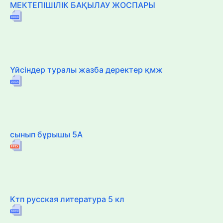
МЕКТЕПІШІЛІК БАҚЫЛАУ ЖОСПАРЫ
Үйсіндер туралы жазба деректер қмж
сынып бұрышы 5А
Ктп русская литература 5 кл