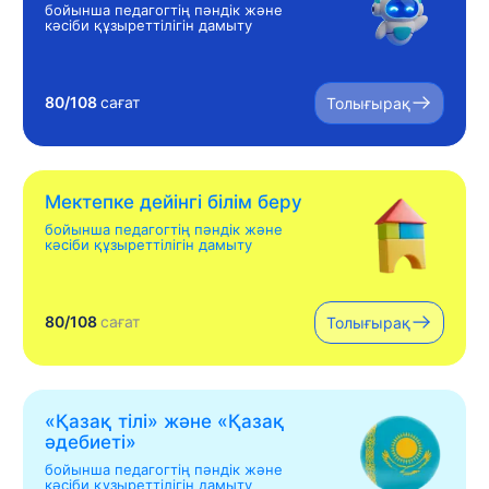
бойынша педагогтің пәндік және
кәсіби құзыреттілігін дамыту
80/108
сағат
Толығырақ
Мектепке дейінгі білім беру
бойынша педагогтің пәндік және
кәсіби құзыреттілігін дамыту
80/108
сағат
Толығырақ
«Қазақ тілі» жəне «Қазақ
əдебиеті»
бойынша педагогтің пәндік және
кәсіби құзыреттілігін дамыту