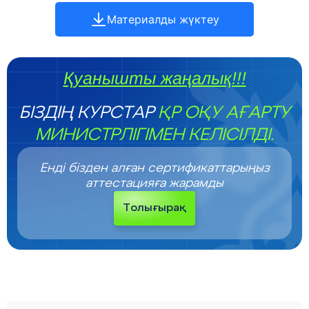
Материалды жүктеу
Қуанышты жаңалық!!!
БІЗДІҢ КУРСТАР
ҚР ОҚУ АҒАРТУ
МИНИСТРЛІГІМЕН КЕЛІСІЛДІ.
Енді бізден алған сертификаттарыңыз
аттестацияға жарамды
Толығырақ