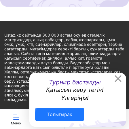
Ustaz.kz сайтында 300 000 астам оқу әдістемелік
материалдар, ашық сабақтар, сабақ жоспарлары, қмж,
омж, ұмж, ктп, сценарийлер, олимпиада есептерін, тәрбие
сағаттарды, мұғалімдерге керекті барлық құжаттарды таба
аласыз. Сайтта тегін материал жариялап, олимпиадаларға
қатысып сертификат, диплом, алғыс хат, грамота
мадақтамаларды алуға болады. Видеосабақтар мен
вебинарларға қатысып біліктілікті арттыруға болады.
Жалпы, орталығымыздың басты мақсаты: ұстаздарға кез-
келген жерде, кез-келген уақытта білім алуына мүмкіндік
беру. Ұстаздардың барлық өзекті мәселелеріне
Турнир басталды
инновациялық шешім тауып, шығармашылық жұмыспен
Қатысып көру тегін!
айналысуына уақыт сыйлау. «Ұстаздарға сапалы білім бере
алсақ, бүкіл Қазақ еліне білім бере аламыз» - деген
Үлгеріңіз!
сенімдеміз.
Толығырақ
Сайт Peaksoft веб-студиясында жасалған - Peaksoft.kz
Меню
ЖИ көмекші
Ойындар
Дайын ҚМЖ