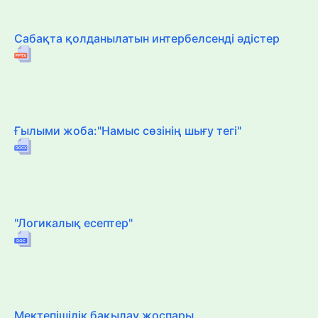
Сабақта қолданылатын интербелсенді әдістер
Ғылыми жоба:"Намыс сөзінің шығу тегі"
"Логикалық есептер"
Мектепішілік бақылау жоспары