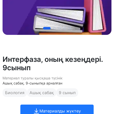
Интерфаза, оның кезеңдері.
9сынып
Материал туралы қысқаша түсінік
Ашық сабақ. 9-сыныпқа арналған
Биология
Ашық сабақ
9 сынып
Материалды жүктеу