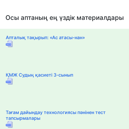
Осы аптаның ең үздік материалдары
Апталық тақырып: «Ас атасы-нан»
ҚМЖ Судың қасиеті 3-сынып
Тағам дайындау технологиясы пәнінен тест
тапсырмалары