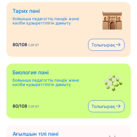
Тарих пәні
бойынша педагогтің пәндік және
кәсіби құзыреттілігін дамыту
80/108
сағат
Толығырақ
Биология пәні
бойынша педагогтің пәндік және
кәсіби құзыреттілігін дамыту
80/108
сағат
Толығырақ
Ағылшын тілі пәні