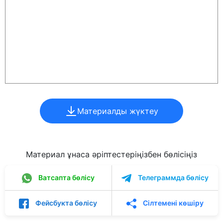
Материалды жүктеу
Материал ұнаса әріптестеріңізбен бөлісіңіз
Ватсапта бөлісу
Телеграммда бөлісу
Фейсбукта бөлісу
Сілтемені көшіру