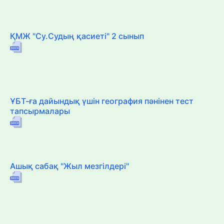
ҚМЖ "Су.Судың қасиеті" 2 сынып
ҰБТ-ға дайындық үшін география пәнінен тест
тапсырмалары
Ашық сабақ "Жыл мезгілдері"