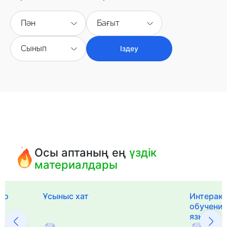
Пән
Бағыт
Сынып
Іздеу
Осы аптаның ең
үздік
материалдары
го
Ұсыныс хат
Интерак
обучения
языка и 