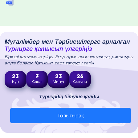
Мұғалімдер мен Тәрбиешілерге арналған
Турнирге қатысып үлгеріңіз
Бірінші қатысып көріңіз. Егер орын алып жатсаңыз, дипломды
алуға болады. Қатысып, тест тапсыру тегін
23
7
23
25
Күн
Сағат
Минут
Секунд
Турнирдің бітуіне қалды
Толығырақ