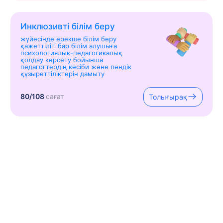
Инклюзивті білім беру
жүйесінде ерекше білім беру
қажеттілігі бар білім алушыға
психологиялық-педагогикалық
қолдау көрсету бойынша
педагогтердің кәсіби және пәндік
құзыреттіліктерін дамыту
80/108
сағат
Толығырақ