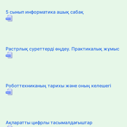
5 сынып информатика ашық сабақ
Растрлық суреттерді өңдеу. Практикалық жұмыс
Роботтехниканың тарихы және оның келешегі
Ақпаратты цифрлы тасымалдағыштар