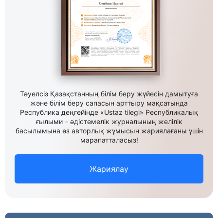
Тәуелсіз Қазақстанның білім беру жүйесін дамытуға
және білім беру сапасын арттыру мақсатында
Республика деңгейінде «Ustaz tilegi» Республикалық
ғылыми – әдістемелік журналының желілік
басылымына өз авторлық жұмысын жариялағаны үшін
марапатталасыз!
Жариялау