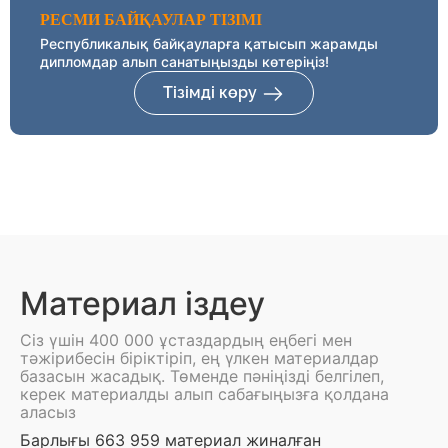
РЕСМИ БАЙҚАУЛАР ТІЗІМІ
Республикалық байқауларға қатысып жарамды
дипломдар алып санатыңызды көтеріңіз!
Тізімді көру
Материал іздеу
Сіз үшін 400 000 ұстаздардың еңбегі мен
тәжірибесін біріктіріп, ең үлкен материалдар
базасын жасадық. Төменде пәніңізді белгілеп,
керек материалды алып сабағыңызға қолдана
аласыз
Барлығы 663 959 материал жиналған