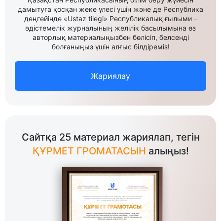
дамытуға қосқан жеке үлесі үшін және де Республика
деңгейінде «Ustaz tilegi» Республикалық ғылыми –
әдістемелік журналының желілік басылымына өз
авторлық материалыңызбен бөлісіп, белсенді
болғаныңыз үшін алғыс білдіреміз!
Жариялау
Сайтқа 25 материал жариялап, тегін
ҚҰРМЕТ ГРОМАТАСЫН
алыңыз!