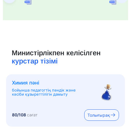
Министірлікпен келісілген
курстар тізімі
Химия пәні
бойынша педагогтің пәндік және
кәсіби құзыреттілігін дамыту
80/108
сағат
Толығырақ