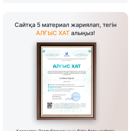
Сайтқа 5 материал жариялап, тегін
АЛҒЫС ХАТ
алыңыз!
Қазақстан Республикасының білім беру жүйесін