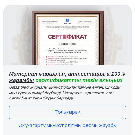
Материал жариялап,
аттестацияға 100%
жарамды
сертификатты тегін алыңыз!
Ustaz tilegi журналы министірліктің тізіміне енген. Qr коды
мен тіркеу номері беріледі. Материал жариялаған соң
сертификат тегін бірден беріледі.
Толығырақ
Оқу-ағарту министірлігінің ресми жауабы