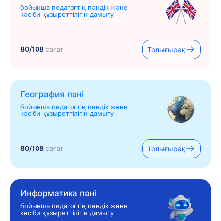
бойынша педагогтің пәндік және
кәсіби құзыреттілігін дамыту
80/108
сағат
Толығырақ
География пәні
бойынша педагогтің пәндік және
кәсіби құзыреттілігін дамыту
80/108
сағат
Толығырақ
Информатика пәні
бойынша педагогтің пәндік және
кәсіби құзыреттілігін дамыту