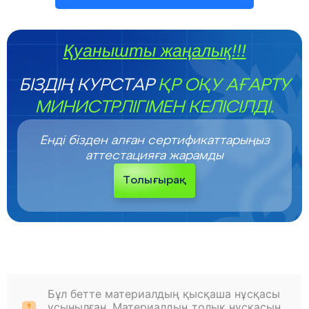
Қуанышты жаңалық!!!
БІЗДІҢ КУРСТАР
ҚР ОҚУ АҒАРТУ
МИНИСТРЛІГІМЕН КЕЛІСІЛДІ.
Енді бізден алған сертификаттарыңыз
аттестацияға жарамды
Толығырақ
Бұл бетте материалдың қысқаша нұсқасы
ұсынылған. Материалдың толық нұсқасын