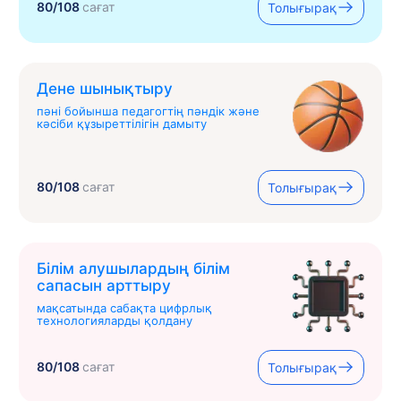
80/108
сағат
Толығырақ
Дене шынықтыру
пәні бойынша педагогтің пәндік және
кәсіби құзыреттілігін дамыту
80/108
сағат
Толығырақ
Білім алушылардың білім
сапасын арттыру
мақсатында сабақта цифрлық
технологияларды қолдану
80/108
сағат
Толығырақ