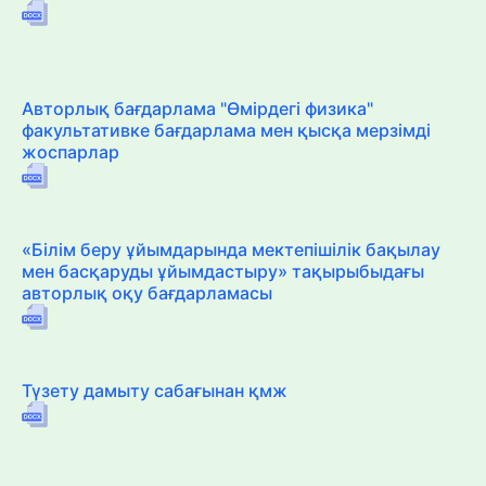
Авторлық бағдарлама "Өмірдегі физика"
факультативке бағдарлама мен қысқа мерзімді
жоспарлар
«Білім беру ұйымдарында мектепішілік бақылау
мен басқаруды ұйымдастыру» тақырыбыдағы
авторлық оқу бағдарламасы
Түзету дамыту сабағынан қмж