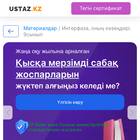
Тегін сертификат
алу
Материалдар
/
Интерфаза, оның кезеңдері.
9сынып
Жаңа оқу жылына арналған
Қысқа мерзімді сабақ
жоспарларын
жүктеп алғыңыз келеді ме?
Үлгісін көру
ҚР Білім және Ғылым министірлігінің
стандартымен жасалған