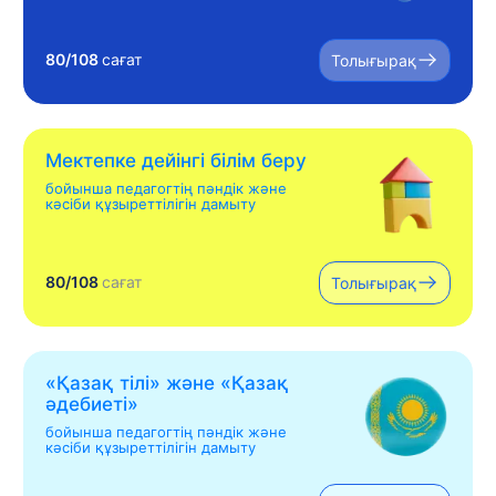
80/108
сағат
Толығырақ
Мектепке дейінгі білім беру
бойынша педагогтің пәндік және
кәсіби құзыреттілігін дамыту
80/108
сағат
Толығырақ
«Қазақ тілі» жəне «Қазақ
əдебиеті»
бойынша педагогтің пәндік және
кәсіби құзыреттілігін дамыту