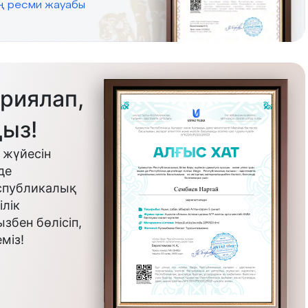
ің ресми жауабы
риялап,
ыз!
 жүйесін
де
еспубликалық
лік
бен бөлісіп,
міз!