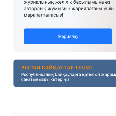
журналының желілік басылымына өз
авторлық жұмысын жариялағаны үшін
марапатталасыз!
Жариялау
РЕСМИ БАЙҚАУЛАР ТІЗІМІ
Республикалық байқауларға қатысып жарам
санатыңызды көтеріңіз!