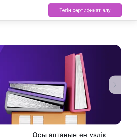
Тегін сертификат алу
Осы аптаның ең үздік