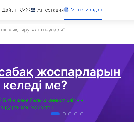
Материалдар
Дайын ҚМЖ
Аттестация
е шынықтыру жаттығулары"
 сабақ жоспарларын
 келеді ме?
Р Білім және Ғылым министірлігінің
тандартымен жасалған