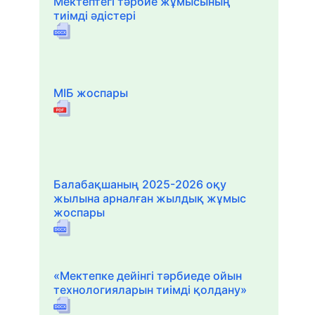
Мектептегі тәрбие жұмысының
тиімді әдістері
МІБ жоспары
Балабақшаның 2025-2026 оқу
жылына арналған жылдық жұмыс
жоспары
«Мектепке дейінгі тәрбиеде ойын
технологияларын тиімді қолдану»