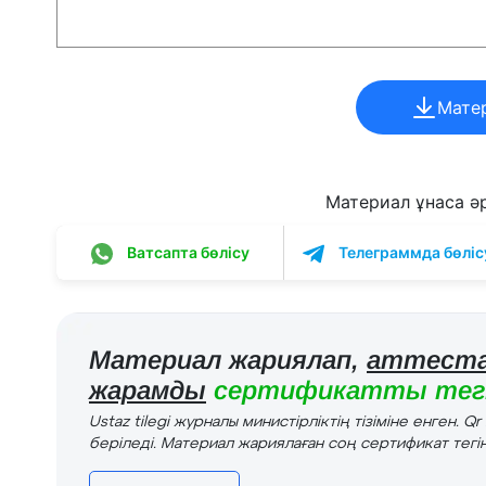
Мате
Материал ұнаса әрі
Ватсапта бөлісу
Телеграммда бөліс
Материал жариялап,
аттеста
жарамды
сертификатты тегі
Ustaz tilegi журналы министірліктің тізіміне енген. Q
беріледі. Материал жариялаған соң сертификат тегін