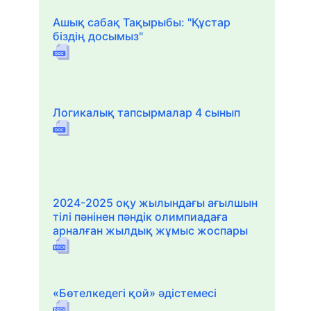
Ашық сабақ Тақырыбы: "Құстар
біздің досымыз"
Логикалық тапсырмалар 4 сынып
2024-2025 оқу жылындағы ағылшын
тілі пәнінен пәндік олимпиадаға
арналған жылдық жұмыс жоспары
«Бөтелкедегі қой» әдістемесі