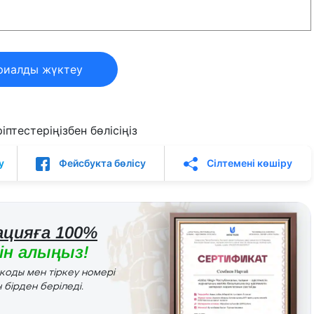
риалды жүктеу
птестеріңізбен бөлісіңіз
у
Фейсбукта бөлісу
Сілтемені көшіру
цияға 100%
н алыңыз!
r коды мен тіркеу номері
 бірден беріледі.