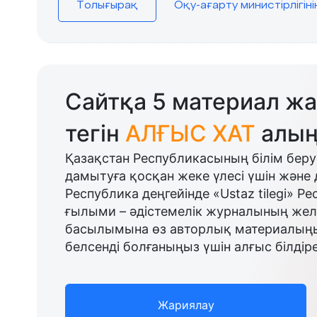
Толығырақ
Оқу-ағарту министірлігін
Сайтқа 5 материал жа
тегін
АЛҒЫС ХАТ
алың
Қазақстан Республикасының білім беру
дамытуға қосқан жеке үлесі үшін және 
Республика деңгейінде «Ustaz tilegi» Р
ғылыми – әдістемелік журналының желі
басылымына өз авторлық материалыңыз
белсенді болғаныңыз үшін алғыс білдіре
Жариялау