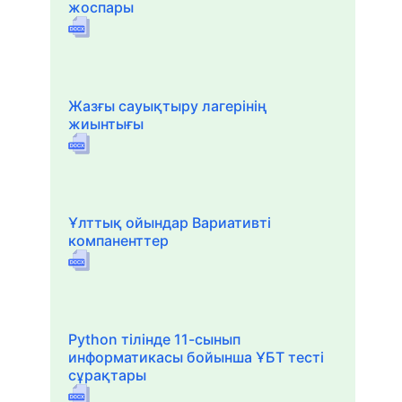
жоспары
Жазғы сауықтыру лагерінің
жиынтығы
Ұлттық ойындар Вариативті
компаненттер
Python тілінде 11-сынып
информатикасы бойынша ҰБТ тесті
сұрақтары