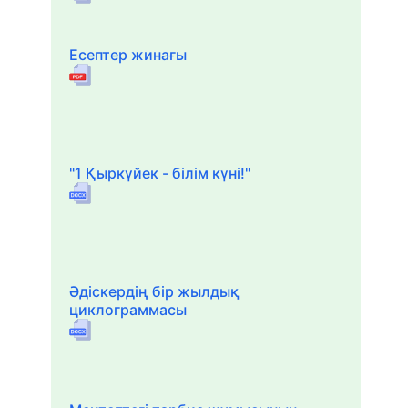
Есептер жинағы
"1 Қыркүйек - білім күні!"
Әдіскердің бір жылдық
циклограммасы