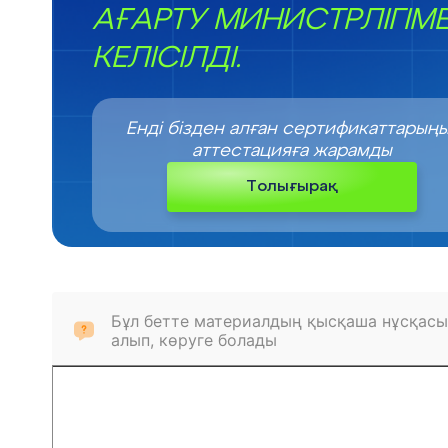
АҒАРТУ МИНИСТРЛІГІМ
КЕЛІСІЛДІ.
Енді бізден алған сертификаттарың
аттестацияға жарамды
Толығырақ
Бұл бетте материалдың қысқаша нұсқасы
алып, көруге болады