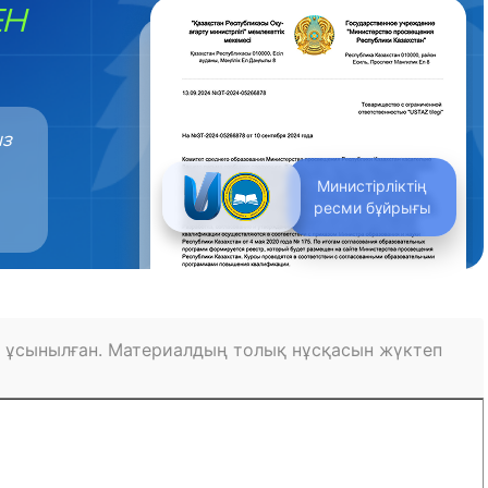
ЕН
ыз
Министірліктің
ресми бұйрығы
 ұсынылған. Материалдың толық нұсқасын жүктеп