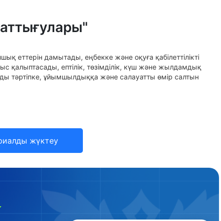
аттығулары"
ық еттерін дамытады, еңбекке және оқуға қабілеттілікті
с қалыптасады, ептілік, төзімділік, күш және жылдамдық
мды тәртіпке, ұйымшылдыққа және салауатты өмір салтын
риалды жүктеу