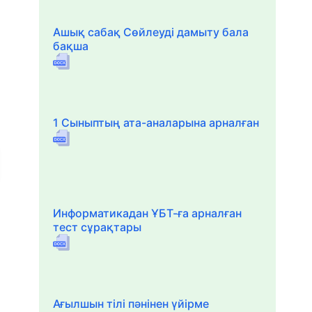
Ашық сабақ Сөйлеуді дамыту бала
бақша
1 Сыныптың ата-аналарына арналған
Информатикадан ҰБТ-ға арналған
тест сұрақтары
Ағылшын тілі пәнінен үйірме