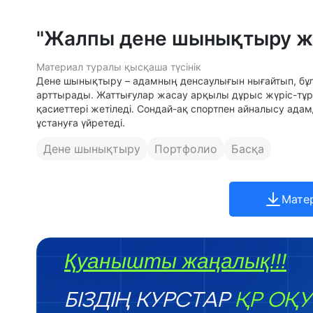
"Жалпы дене шынықтыру ж
Материал туралы қысқаша түсінік
Дене шынықтыру – адамның денсаулығын нығайтып, бұлш
арттырады. Жаттығулар жасау арқылы дұрыс жүріс-тұры
қасиеттері жетіледі. Сондай-ақ спортпен айналысу ада
ұстануға үйретеді.
Дене шынықтыру
Портфолио
Басқа
Мате
Қуанышты жаңалық!!!
БІЗДІҢ КУРСТАР
ҚР ОҚУ