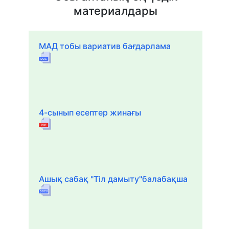
материалдары
МАД тобы вариатив бағдарлама
4-сынып есептер жинағы
Ашық сабақ "Тіл дамыту"балабақша