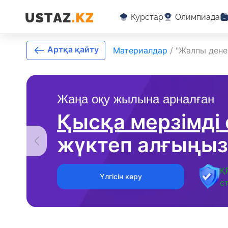
Курстар
Олимпиада
Артқа қайту
Материалдар
/
"Жалпы ден
Жаңа оқу жылына арналған
Қысқа мерзімді
жүктеп алғыңыз
Қ
Үлгісін көру
с