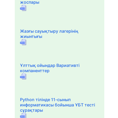
жоспары
Жазғы сауықтыру лагерінің
жиынтығы
Ұлттық ойындар Вариативті
компаненттер
Python тілінде 11-сынып
информатикасы бойынша ҰБТ тесті
сұрақтары