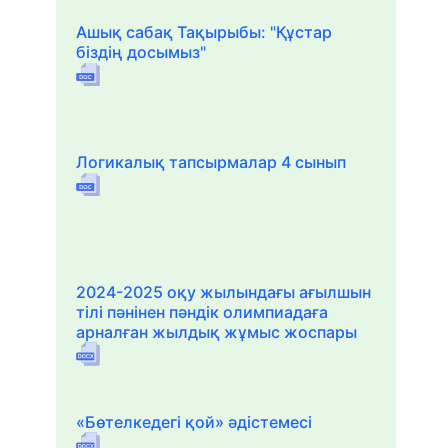
Ашық сабақ Тақырыбы: "Құстар
біздің досымыз"
Логикалық тапсырмалар 4 сынып
2024-2025 оқу жылындағы ағылшын
тілі пәнінен пәндік олимпиадаға
арналған жылдық жұмыс жоспары
«Бөтелкедегі қой» әдістемесі