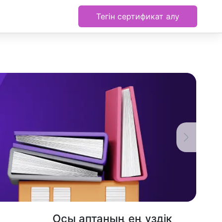
Тегін сертификат алу
Осы аптаның ең үздік