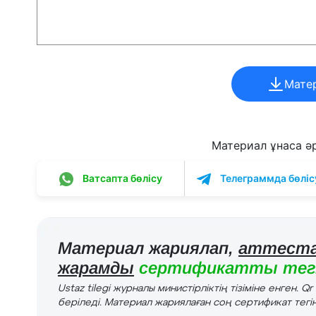
Мате
Материал ұнаса әрі
Ватсапта бөлісу
Телеграммда бөліс
Материал жариялап,
аттеста
жарамды
сертификатты тегі
Ustaz tilegi журналы министірліктің тізіміне енген. Q
беріледі. Материал жариялаған соң сертификат тегін