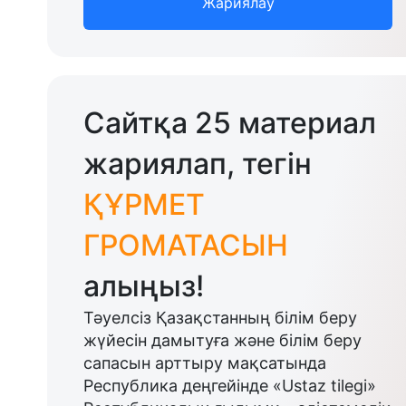
Жариялау
Сайтқа 25 материал
жариялап, тегін
ҚҰРМЕТ
ГРОМАТАСЫН
алыңыз!
Тәуелсіз Қазақстанның білім беру
жүйесін дамытуға және білім беру
сапасын арттыру мақсатында
Республика деңгейінде «Ustaz tilegi»