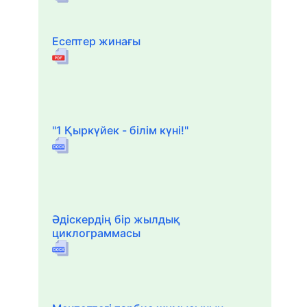
Есептер жинағы
"1 Қыркүйек - білім күні!"
Әдіскердің бір жылдық
циклограммасы