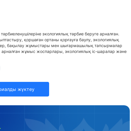
 тәрбиеленушілеріне экологиялық тәрбие беруге арналған.
лыптастыру, қоршаған ортаны қорғауға баулу, экологиялық
елер, бақылау жұмыстары мен шығармашылық тапсырмалар
а арналған жұмыс жоспарлары, экологиялық іс-шаралар және
риалды жүктеу