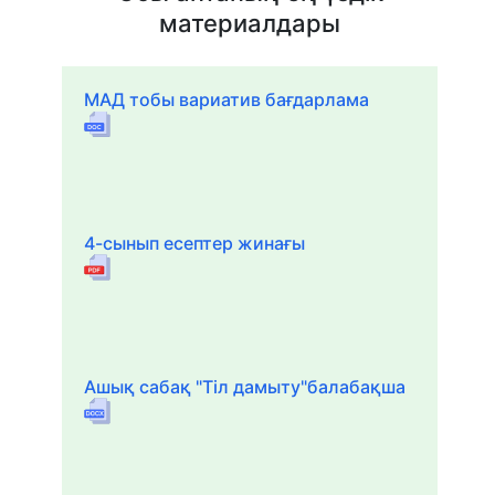
материалдары
МАД тобы вариатив бағдарлама
4-сынып есептер жинағы
Ашық сабақ "Тіл дамыту"балабақша