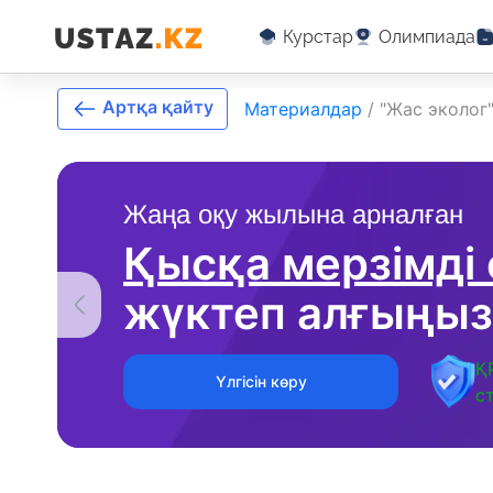
Курстар
Олимпиада
Артқа қайту
Материалдар
/
"Жас эколог
Жаңа оқу жылына арналған
Қысқа мерзімді
жүктеп алғыңыз
Қ
Үлгісін көру
с