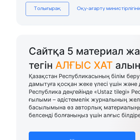
Толығырақ
Оқу-ағарту министірлігін
Сайтқа 5 материал жа
тегін
АЛҒЫС ХАТ
алың
Қазақстан Республикасының білім беру
дамытуға қосқан жеке үлесі үшін және 
Республика деңгейінде «Ustaz tilegi» Р
ғылыми – әдістемелік журналының желі
басылымына өз авторлық материалыңыз
белсенді болғаныңыз үшін алғыс білдіре