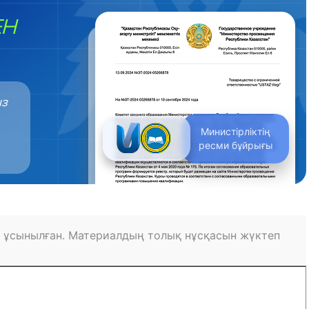
ЕН
ыз
Министірліктің
ресми бұйрығы
 ұсынылған. Материалдың толық нұсқасын жүктеп