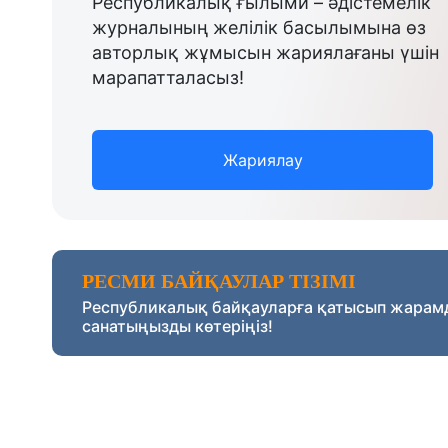
Республикалық ғылыми – әдістемелік
журналының желілік басылымына өз
авторлық жұмысын жариялағаны үшін
марапатталасыз!
Жариялау
РЕСМИ БАЙҚАУЛАР ТІЗІМІ
Республикалық байқауларға қатысып жарам
санатыңызды көтеріңіз!