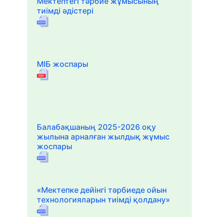
Мектептегі тәрбие жұмысының
тиімді әдістері
МІБ жоспары
Балабақшаның 2025-2026 оқу
жылына арналған жылдық жұмыс
жоспары
«Мектепке дейінгі тәрбиеде ойын
технологияларын тиімді қолдану»