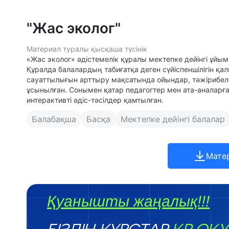
"Жас эколог"
Материал туралы қысқаша түсінік
«Жас эколог» әдістемелік құралы мектепке дейінгі ұйым
Құралда балалардың табиғатқа деген сүйіспеншілігін қа
сауаттылығын арттыру мақсатында ойындар, тәжіриб
ұсынылған. Сонымен қатар педагогтер мен ата-аналарғ
интерактивті әдіс-тәсілдер қамтылған.
Балабақша
Басқа
Мектепке дейінгі балалар
Мате
Қуанышты жаңалық!!!