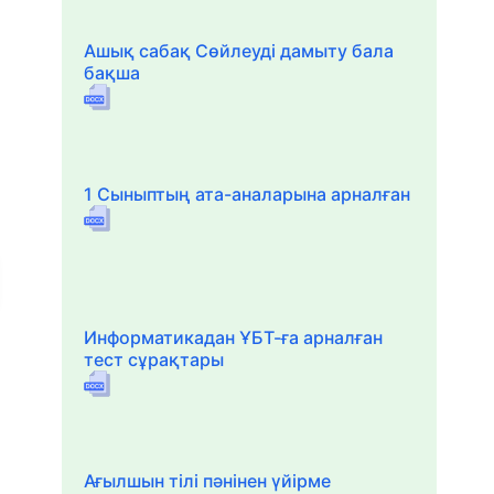
Ашық сабақ Сөйлеуді дамыту бала
бақша
1 Сыныптың ата-аналарына арналған
Информатикадан ҰБТ-ға арналған
тест сұрақтары
Ағылшын тілі пәнінен үйірме