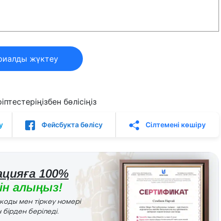
риалды жүктеу
птестеріңізбен бөлісіңіз
у
Фейсбукта бөлісу
Сілтемені көшіру
цияға 100%
н алыңыз!
r коды мен тіркеу номері
 бірден беріледі.