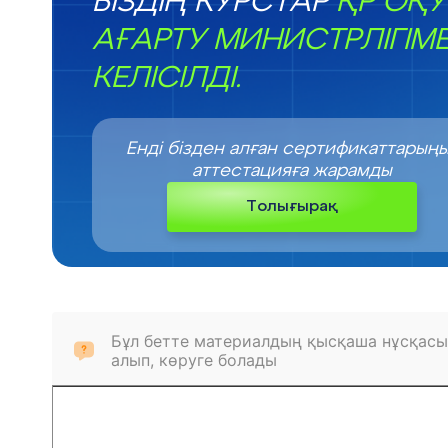
БІЗДІҢ КУРСТАР
ҚР ОҚУ
АҒАРТУ МИНИСТРЛІГІМ
КЕЛІСІЛДІ.
Енді бізден алған сертификаттарың
аттестацияға жарамды
Толығырақ
Бұл бетте материалдың қысқаша нұсқасы
алып, көруге болады