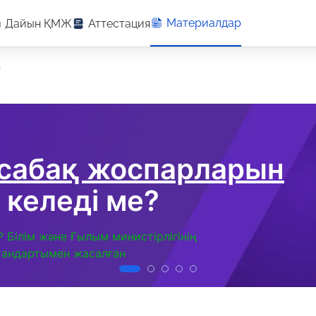
Материалдар
Дайын ҚМЖ
Аттестация
"
 сабақ жоспарларын
 келеді ме?
Р Білім және Ғылым министірлігінің
тандартымен жасалған