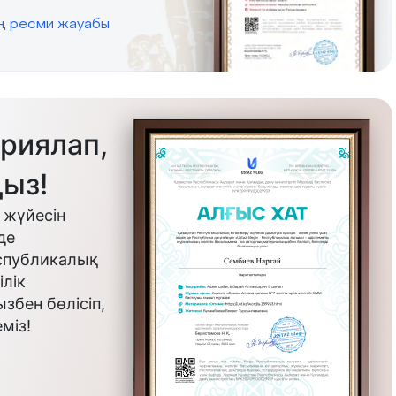
ің ресми жауабы
риялап,
ыз!
 жүйесін
де
еспубликалық
лік
бен бөлісіп,
міз!