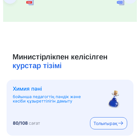
Министірлікпен келісілген
курстар тізімі
Химия пәні
бойынша педагогтің пәндік және
кәсіби құзыреттілігін дамыту
80/108
сағат
Толығырақ