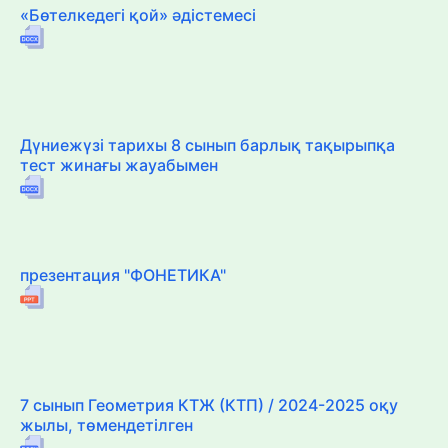
«Бөтелкедегі қой» әдістемесі
Дүниежүзі тарихы 8 сынып барлық тақырыпқа
тест жинағы жауабымен
презентация "ФОНЕТИКА"
7 сынып Геометрия КТЖ (КТП) / 2024-2025 оқу
жылы, төмендетілген