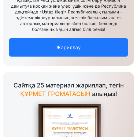
Қазақстан Республикасының білім беру жүйесін
дамытуға қосқан жеке үлесі үшін және де Республика
деңгейінде «Ustaz tilegi» Республикалық ғылыми –
әдістемелік журналының желілік басылымына өз
авторлық материалыңызбен бөлісіп, белсенді
болғаныңыз үшін алғыс білдіреміз!
Жариялау
Сайтқа 25 материал жариялап, тегін
ҚҰРМЕТ ГРОМАТАСЫН
алыңыз!