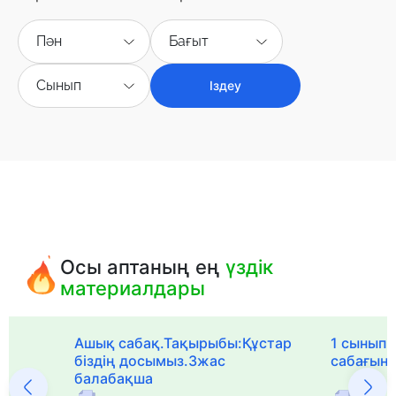
Пән
Бағыт
Сынып
Іздеу
Осы аптаның ең
үздік
материалдары
Ашық сабақ.Тақырыбы:Құстар
1 сыныпқа
біздің досымыз.3жас
сабағын
балабақша