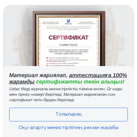
Материал жариялап,
аттестацияға 100%
жарамды
сертификатты тегін алыңыз!
Ustaz tilegi журналы министірліктің тізіміне енген. Qr коды
мен тіркеу номері беріледі. Материал жариялаған соң
сертификат тегін бірден беріледі.
Толығырақ
Оқу-ағарту министірлігінің ресми жауабы