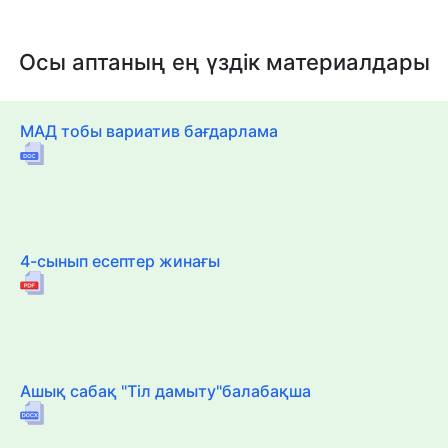
Осы аптаның ең үздік материалдары
МАД тобы вариатив бағдарлама
4-сынып есептер жинағы
Ашық сабақ "Тіл дамыту"балабақша