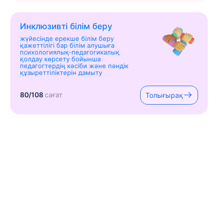
Инклюзивті білім беру
жүйесінде ерекше білім беру
қажеттілігі бар білім алушыға
психологиялық-педагогикалық
қолдау көрсету бойынша
педагогтердің кәсіби және пәндік
құзыреттіліктерін дамыту
80/108
сағат
Толығырақ