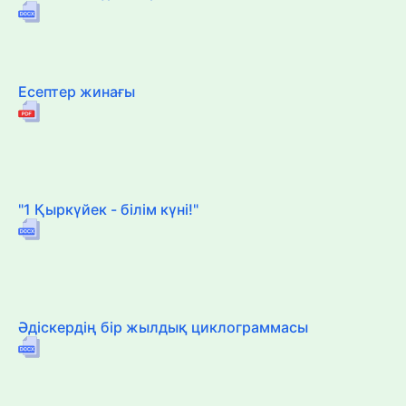
Есептер жинағы
"1 Қыркүйек - білім күні!"
Әдіскердің бір жылдық циклограммасы