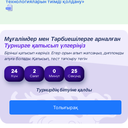
технологияларын тиімді қолдану»
Мұғалімдер мен Тәрбиешілерге арналған
Турнирге қатысып үлгеріңіз
Бірінші қатысып көріңіз. Егер орын алып жатсаңыз, дипломды
алуға болады. Қатысып, тест тапсыру тегін
24
2
0
24
Күн
Сағат
Минут
Секунд
Турнирдің бітуіне қалды
Толығырақ