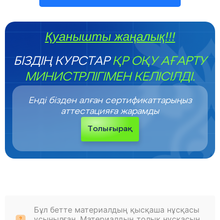
Қуанышты жаңалық!!!
БІЗДІҢ КУРСТАР
ҚР ОҚУ АҒАРТУ
МИНИСТРЛІГІМЕН КЕЛІСІЛДІ.
Енді бізден алған сертификаттарыңыз
аттестацияға жарамды
Толығырақ
Бұл бетте материалдың қысқаша нұсқасы
ұсынылған. Материалдың толық нұсқасын