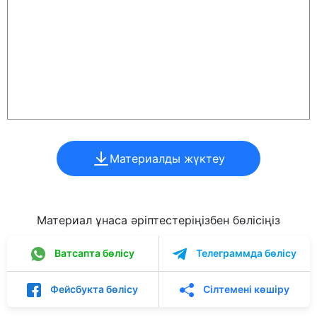
Материалды жүктеу
Материал ұнаса әріптестеріңізбен бөлісіңіз
Ватсапта бөлісу
Телеграммда бөлісу
Фейсбукта бөлісу
Сілтемені көшіру