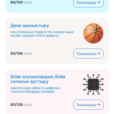
80/108
сағат
Толығырақ
Дене шынықтыру
пәні бойынша педагогтің пәндік және
кәсіби құзыреттілігін дамыту
80/108
сағат
Толығырақ
Білім алушылардың білім
сапасын арттыру
мақсатында сабақта цифрлық
технологияларды қолдану
80/108
сағат
Толығырақ