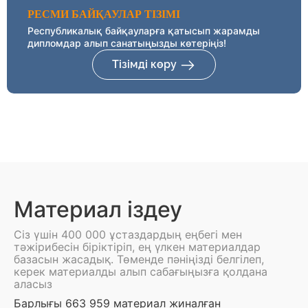
РЕСМИ БАЙҚАУЛАР ТІЗІМІ
Республикалық байқауларға қатысып жарамды
дипломдар алып санатыңызды көтеріңіз!
Тізімді көру
Материал іздеу
Сіз үшін 400 000 ұстаздардың еңбегі мен
тәжірибесін біріктіріп, ең үлкен материалдар
базасын жасадық. Төменде пәніңізді белгілеп,
керек материалды алып сабағыңызға қолдана
аласыз
Барлығы 663 959 материал жиналған