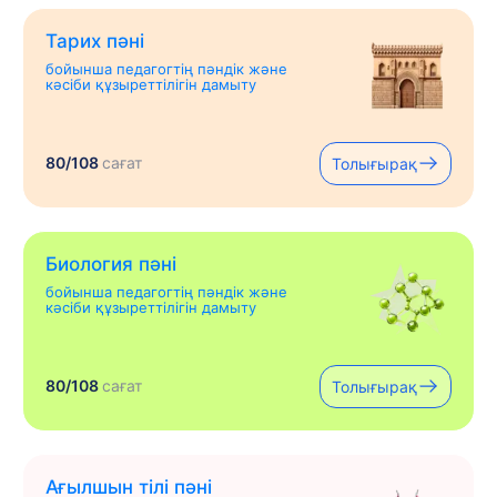
Тарих пәні
бойынша педагогтің пәндік және
кәсіби құзыреттілігін дамыту
80/108
сағат
Толығырақ
Биология пәні
бойынша педагогтің пәндік және
кәсіби құзыреттілігін дамыту
80/108
сағат
Толығырақ
Ағылшын тілі пәні