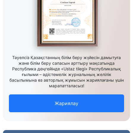
Тәуелсіз Қазақстанның білім беру жүйесін дамытуға
және білім беру сапасын арттыру мақсатында
Республика деңгейінде «Ustaz tilegi» Республикалық
ғылыми – әдістемелік журналының желілік
басылымына өз авторлық жұмысын жариялағаны үшін
марапатталасыз!
Жариялау