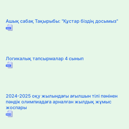
Ашық сабақ Тақырыбы: "Құстар біздің досымыз"
Логикалық тапсырмалар 4 сынып
2024-2025 оқу жылындағы ағылшын тілі пәнінен
пәндік олимпиадаға арналған жылдық жұмыс
жоспары