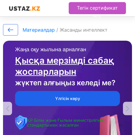
Тегін сертификат
алу
Материалдар
/
Жасанды интеллект
Жаңа оқу жылына арналған
Қысқа мерзімді сабақ
жоспарларын
жүктеп алғыңыз келеді ме?
Үлгісін көру
ҚР Білім және Ғылым министірлігінің
стандартымен жасалған