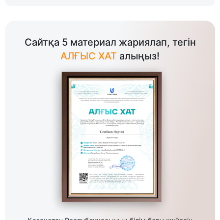
Сайтқа 5 материал жариялап, тегін
АЛҒЫС ХАТ
алыңыз!