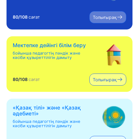
80/108
сағат
Толығырақ
Мектепке дейінгі білім беру
бойынша педагогтің пәндік және
кәсіби құзыреттілігін дамыту
80/108
сағат
Толығырақ
«Қазақ тілі» жəне «Қазақ
əдебиеті»
бойынша педагогтің пәндік және
кәсіби құзыреттілігін дамыту