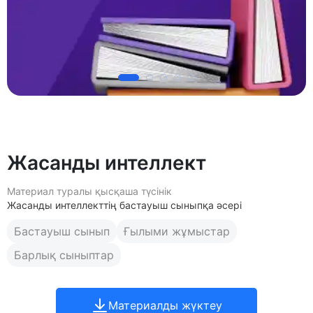
Жасанды интеллект
Материал туралы қысқаша түсінік
Жасанды интеллекттің бастауыш сыныпқа әсері
Бастауыш сынып
Ғылыми жұмыстар
Барлық сыныптар
Материалды жүктеу