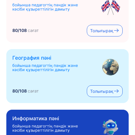
бойынша педагогтің пәндік және
кәсіби құзыреттілігін дамыту
80/108
сағат
Толығырақ
География пәні
бойынша педагогтің пәндік және
кәсіби құзыреттілігін дамыту
80/108
сағат
Толығырақ
Информатика пәні
бойынша педагогтің пәндік және
кәсіби құзыреттілігін дамыту