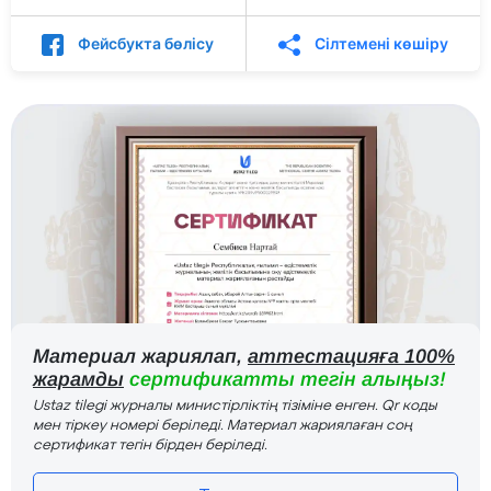
Фейсбукта бөлісу
Сілтемені көшіру
Материал жариялап,
аттестацияға 100%
жарамды
сертификатты тегін алыңыз!
Ustaz tilegi журналы министірліктің тізіміне енген. Qr коды
мен тіркеу номері беріледі. Материал жариялаған соң
сертификат тегін бірден беріледі.