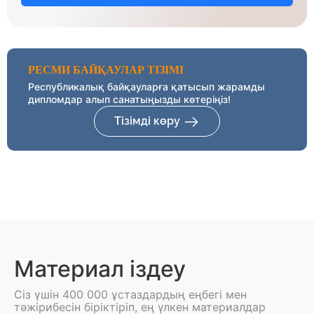
РЕСМИ БАЙҚАУЛАР ТІЗІМІ
Республикалық байқауларға қатысып жарамды
дипломдар алып санатыңызды көтеріңіз!
Тізімді көру
Материал іздеу
Сіз үшін 400 000 ұстаздардың еңбегі мен
тәжірибесін біріктіріп, ең үлкен материалдар