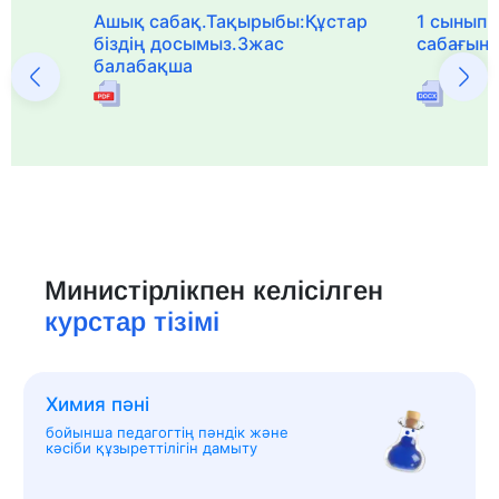
Ашық сабақ.Тақырыбы:Құстар
1 сыныпқа
біздің досымыз.3жас
сабағын
балабақша
Министірлікпен келісілген
курстар тізімі
Химия пәні
бойынша педагогтің пәндік және
кәсіби құзыреттілігін дамыту