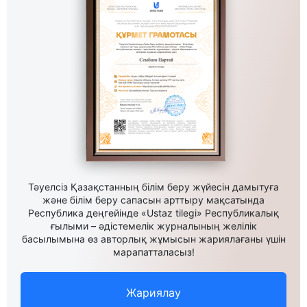
Тәуелсіз Қазақстанның білім беру жүйесін дамытуға
және білім беру сапасын арттыру мақсатында
Республика деңгейінде «Ustaz tilegi» Республикалық
ғылыми – әдістемелік журналының желілік
басылымына өз авторлық жұмысын жариялағаны үшін
марапатталасыз!
Жариялау