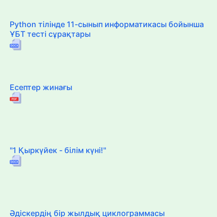
Python тілінде 11-сынып информатикасы бойынша
ҰБТ тесті сұрақтары
Есептер жинағы
"1 Қыркүйек - білім күні!"
Әдіскердің бір жылдық циклограммасы