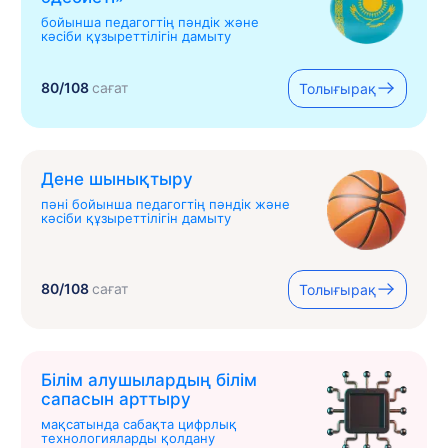
бойынша педагогтің пәндік және
кәсіби құзыреттілігін дамыту
80/108
сағат
Толығырақ
Дене шынықтыру
пәні бойынша педагогтің пәндік және
кәсіби құзыреттілігін дамыту
80/108
сағат
Толығырақ
Білім алушылардың білім
сапасын арттыру
мақсатында сабақта цифрлық
технологияларды қолдану