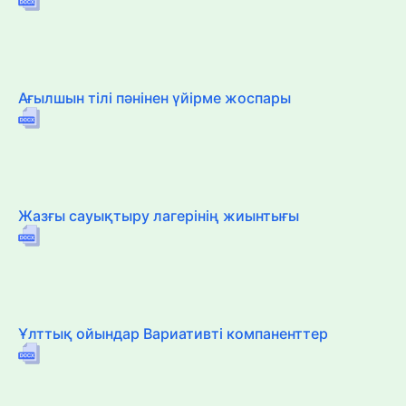
Ағылшын тілі пәнінен үйірме жоспары
Жазғы сауықтыру лагерінің жиынтығы
Ұлттық ойындар Вариативті компаненттер