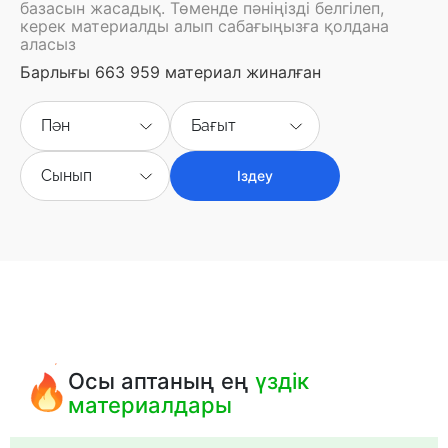
базасын жасадық. Төменде пәніңізді белгілеп,
керек материалды алып сабағыңызға қолдана
аласыз
Барлығы 663 959 материал жиналған
Пән
Бағыт
Сынып
Іздеу
Осы аптаның ең
үздік
материалдары