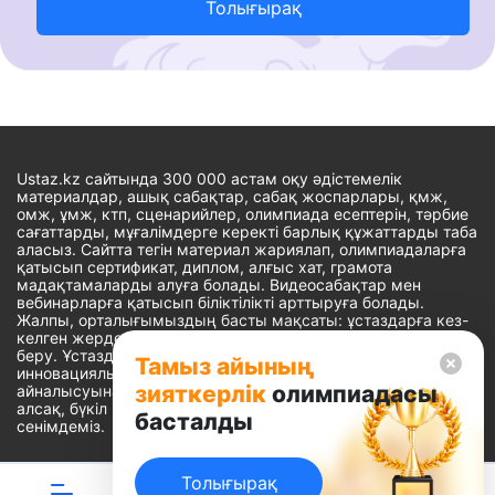
Толығырақ
Ustaz.kz сайтында 300 000 астам оқу әдістемелік
материалдар, ашық сабақтар, сабақ жоспарлары, қмж,
омж, ұмж, ктп, сценарийлер, олимпиада есептерін, тәрбие
сағаттарды, мұғалімдерге керекті барлық құжаттарды таба
аласыз. Сайтта тегін материал жариялап, олимпиадаларға
қатысып сертификат, диплом, алғыс хат, грамота
мадақтамаларды алуға болады. Видеосабақтар мен
вебинарларға қатысып біліктілікті арттыруға болады.
Жалпы, орталығымыздың басты мақсаты: ұстаздарға кез-
келген жерде, кез-келген уақытта білім алуына мүмкіндік
беру. Ұстаздардың барлық өзекті мәселелеріне
Тамыз айының
инновациялық шешім тауып, шығармашылық жұмыспен
зияткерлік
олимпиадасы
айналысуына уақыт сыйлау. «Ұстаздарға сапалы білім бере
алсақ, бүкіл Қазақ еліне білім бере аламыз» - деген
басталды
сенімдеміз.
Толығырақ