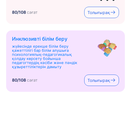
80/108
сағат
Толығырақ
Инклюзивті білім беру
жүйесінде ерекше білім беру
қажеттілігі бар білім алушыға
психологиялық-педагогикалық
қолдау көрсету бойынша
педагогтердің кәсіби және пәндік
құзыреттіліктерін дамыту
80/108
сағат
Толығырақ