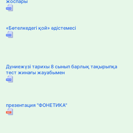
жоспары
«Бөтелкедегі қой» әдістемесі
Дүниежүзі тарихы 8 сынып барлық тақырыпқа
тест жинағы жауабымен
презентация "ФОНЕТИКА"