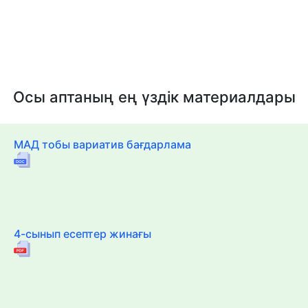
Осы аптаның ең үздік материалдары
МАД тобы вариатив бағдарлама
4-сынып есептер жинағы