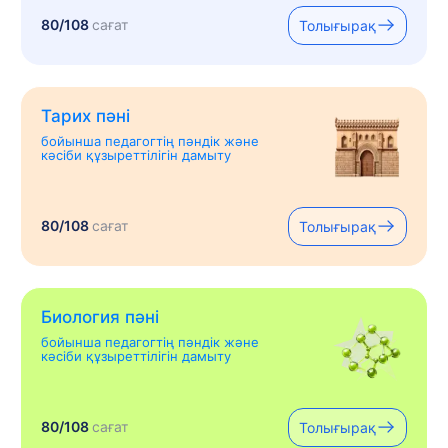
80/108
сағат
Толығырақ
Тарих пәні
бойынша педагогтің пәндік және
кәсіби құзыреттілігін дамыту
80/108
сағат
Толығырақ
Биология пәні
бойынша педагогтің пәндік және
кәсіби құзыреттілігін дамыту
80/108
сағат
Толығырақ