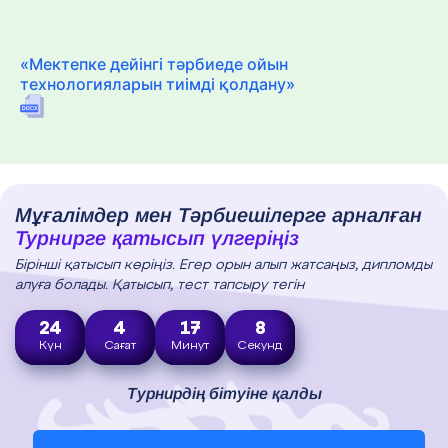
«Мектепке дейінгі тәрбиеде ойын
технологияларын тиімді қолдану»
Мұғалімдер мен Тәрбиешілерге арналған
Турнирге қатысып үлгеріңіз
Бірінші қатысып көріңіз. Егер орын алып жатсаңыз, дипломды
алуға болады. Қатысып, тест тапсыру тегін
24
4
17
7
Күн
Сағат
Минут
Секунд
Турнирдің бітуіне қалды