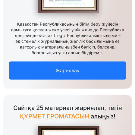
Қазақстан Республикасының білім беру жүйесін
дамытуға қосқан жеке үлесі үшін және де Республика
деңгейінде «Ustaz tilegi» Республикалық ғылыми –
әдістемелік журналының желілік басылымына өз
авторлық материалыңызбен бөлісіп, белсенді
болғаныңыз үшін алғыс білдіреміз!
Жариялау
Сайтқа 25 материал жариялап, тегін
ҚҰРМЕТ ГРОМАТАСЫН
алыңыз!