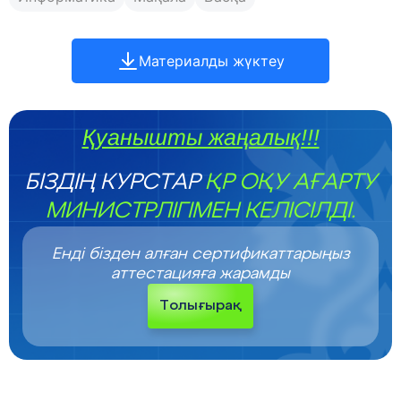
Материалды жүктеу
Қуанышты жаңалық!!!
БІЗДІҢ КУРСТАР
ҚР ОҚУ АҒАРТУ
МИНИСТРЛІГІМЕН КЕЛІСІЛДІ.
Енді бізден алған сертификаттарыңыз
аттестацияға жарамды
Толығырақ