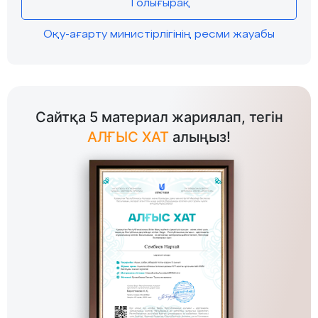
Толығырақ
Оқу-ағарту министірлігінің ресми жауабы
Сайтқа 5 материал жариялап, тегін
АЛҒЫС ХАТ
алыңыз!