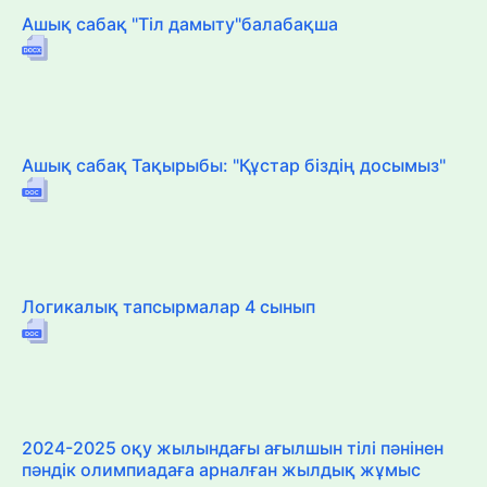
Ашық сабақ "Тіл дамыту"балабақша
Ашық сабақ Тақырыбы: "Құстар біздің досымыз"
Логикалық тапсырмалар 4 сынып
2024-2025 оқу жылындағы ағылшын тілі пәнінен
пәндік олимпиадаға арналған жылдық жұмыс