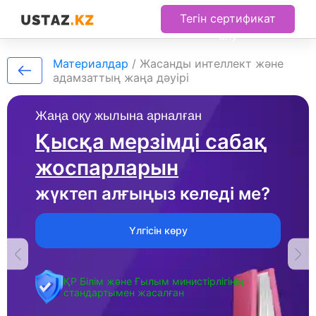
Тегін сертификат
алу
Материалдар
/
Жасанды интеллект және
адамзаттың жаңа дәуірі
Жаңа оқу жылына арналған
Қысқа мерзімді сабақ
жоспарларын
жүктеп алғыңыз келеді ме?
Үлгісін көру
ҚР Білім және Ғылым министірлігінің
стандартымен жасалған