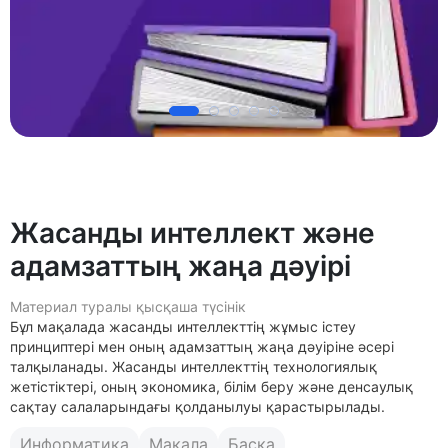
Жасанды интеллект және
адамзаттың жаңа дәуірі
Материал туралы қысқаша түсінік
Бұл мақалада жасанды интеллекттің жұмыс істеу
принциптері мен оның адамзаттың жаңа дәуіріне әсері
талқыланады. Жасанды интеллекттің технологиялық
жетістіктері, оның экономика, білім беру және денсаулық
сақтау салаларындағы қолданылуы қарастырылады.
Информатика
Мақала
Басқа