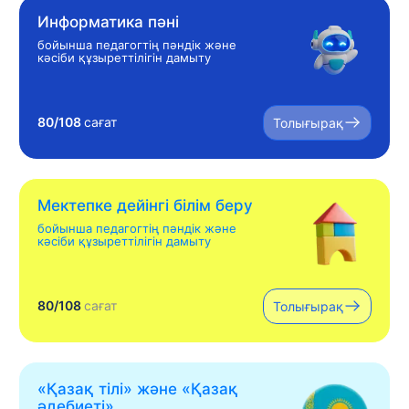
Информатика пәні
бойынша педагогтің пәндік және
кәсіби құзыреттілігін дамыту
80/108
сағат
Толығырақ
Мектепке дейінгі білім беру
бойынша педагогтің пәндік және
кәсіби құзыреттілігін дамыту
80/108
сағат
Толығырақ
«Қазақ тілі» жəне «Қазақ
əдебиеті»