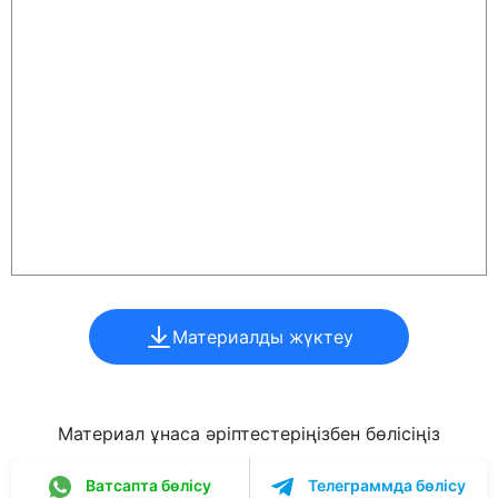
Материалды жүктеу
Материал ұнаса әріптестеріңізбен бөлісіңіз
Ватсапта бөлісу
Телеграммда бөлісу