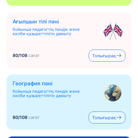
Ағылшын тілі пәні
бойынша педагогтің пәндік және
кәсіби құзыреттілігін дамыту
80/108
сағат
Толығырақ
География пәні
бойынша педагогтің пәндік және
кәсіби құзыреттілігін дамыту
80/108
сағат
Толығырақ