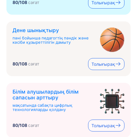
80/108
сағат
Толығырақ
Дене шынықтыру
пәні бойынша педагогтің пәндік және
кәсіби құзыреттілігін дамыту
80/108
сағат
Толығырақ
Білім алушылардың білім
сапасын арттыру
мақсатында сабақта цифрлық
технологияларды қолдану
80/108
сағат
Толығырақ