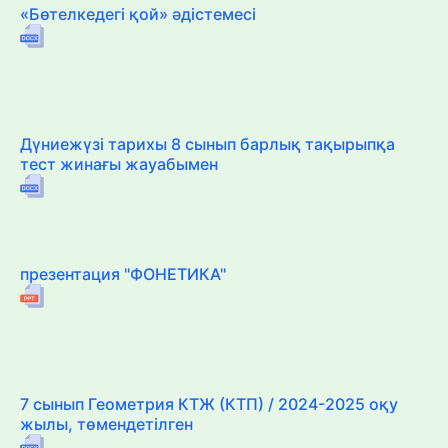
«Бөтелкедегі қой» әдістемесі
Дүниежүзі тарихы 8 сынып барлық тақырыпқа
тест жинағы жауабымен
презентация "ФОНЕТИКА"
7 сынып Геометрия КТЖ (КТП) / 2024-2025 оқу
жылы, төмендетілген