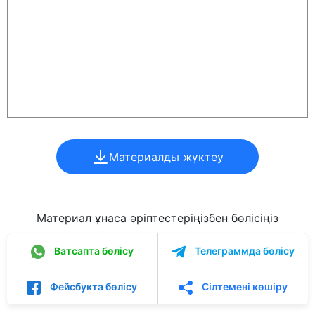
Материалды жүктеу
Материал ұнаса әріптестеріңізбен бөлісіңіз
Ватсапта бөлісу
Телеграммда бөлісу
Фейсбукта бөлісу
Сілтемені көшіру