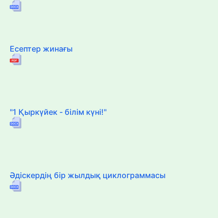
Есептер жинағы
"1 Қыркүйек - білім күні!"
Әдіскердің бір жылдық циклограммасы