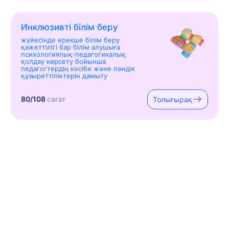
Инклюзивті білім беру
жүйесінде ерекше білім беру
қажеттілігі бар білім алушыға
психологиялық-педагогикалық
қолдау көрсету бойынша
педагогтердің кәсіби және пәндік
құзыреттіліктерін дамыту
80/108
сағат
Толығырақ