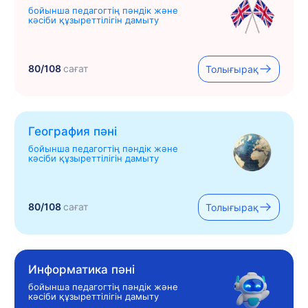
бойынша педагогтің пәндік және
кәсіби құзыреттілігін дамыту
80/108
сағат
Толығырақ
География пәні
бойынша педагогтің пәндік және
кәсіби құзыреттілігін дамыту
80/108
сағат
Толығырақ
Информатика пәні
бойынша педагогтің пәндік және
кәсіби құзыреттілігін дамыту