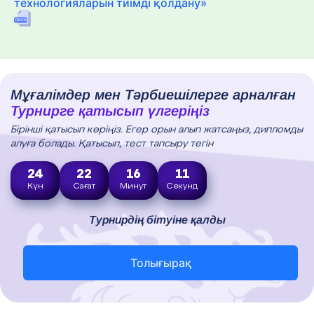
технологияларын тиімді қолдану»
Мұғалімдер мен Тәрбиешілерге арналған
Турнирге қатысып үлгеріңіз
Бірінші қатысып көріңіз. Егер орын алып жатсаңыз, дипломды
алуға болады. Қатысып, тест тапсыру тегін
24
22
16
10
Күн
Сағат
Минут
Секунд
Турнирдің бітуіне қалды
Толығырақ