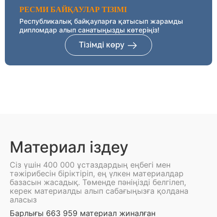
РЕСМИ БАЙҚАУЛАР ТІЗІМІ
Республикалық байқауларға қатысып жарамды
дипломдар алып санатыңызды көтеріңіз!
Тізімді көру
Материал іздеу
Сіз үшін 400 000 ұстаздардың еңбегі мен
тәжірибесін біріктіріп, ең үлкен материалдар
базасын жасадық. Төменде пәніңізді белгілеп,
керек материалды алып сабағыңызға қолдана
аласыз
Барлығы 663 959 материал жиналған