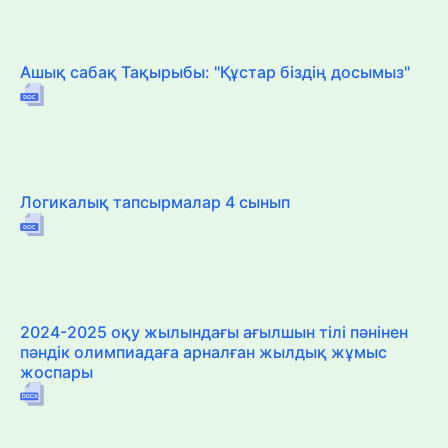
Ашық сабақ Тақырыбы: "Құстар біздің досымыз"
Логикалық тапсырмалар 4 сынып
2024-2025 оқу жылындағы ағылшын тілі пәнінен
пәндік олимпиадаға арналған жылдық жұмыс
жоспары