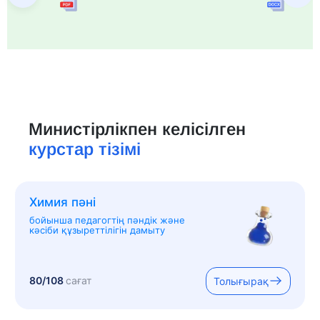
Министірлікпен келісілген
курстар тізімі
Химия пәні
бойынша педагогтің пәндік және
кәсіби құзыреттілігін дамыту
80/108
сағат
Толығырақ