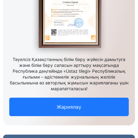
Тәуелсіз Қазақстанның білім беру жүйесін дамытуға
және білім беру сапасын арттыру мақсатында
Республика деңгейінде «Ustaz tilegi» Республикалық
ғылыми – әдістемелік журналының желілік
басылымына өз авторлық жұмысын жариялағаны үшін
марапатталасыз!
Жариялау