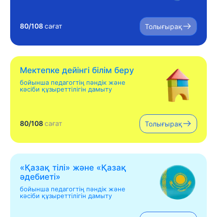
80/108
сағат
Толығырақ
Мектепке дейінгі білім беру
бойынша педагогтің пәндік және
кәсіби құзыреттілігін дамыту
80/108
сағат
Толығырақ
«Қазақ тілі» жəне «Қазақ
əдебиеті»
бойынша педагогтің пәндік және
кәсіби құзыреттілігін дамыту