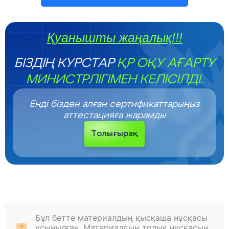
Қуанышты жаңалық!!!
БІЗДІҢ КУРСТАР
ҚР ОҚУ АҒАРТУ
МИНИСТРЛІГІМЕН КЕЛІСІЛДІ.
Енді бізден алған сертификаттарыңыз
аттестацияға жарамды
Толығырақ
Бұл бетте материалдың қысқаша нұсқасы
ұсынылған. Материалдың толық нұсқасын