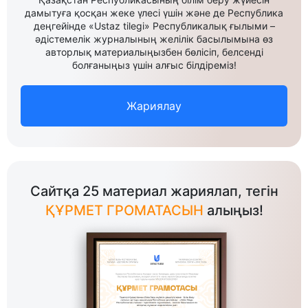
дамытуға қосқан жеке үлесі үшін және де Республика
деңгейінде «Ustaz tilegi» Республикалық ғылыми –
әдістемелік журналының желілік басылымына өз
авторлық материалыңызбен бөлісіп, белсенді
болғаныңыз үшін алғыс білдіреміз!
Жариялау
Сайтқа 25 материал жариялап, тегін
ҚҰРМЕТ ГРОМАТАСЫН
алыңыз!