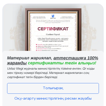
Материал жариялап,
аттестацияға 100%
жарамды
сертификатты тегін алыңыз!
Ustaz tilegi журналы министірліктің тізіміне енген. Qr коды
мен тіркеу номері беріледі. Материал жариялаған соң
сертификат тегін бірден беріледі.
Толығырақ
Оқу-ағарту министірлігінің ресми жауабы