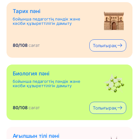
Тарих пәні
бойынша педагогтің пәндік және
кәсіби құзыреттілігін дамыту
80/108
сағат
Толығырақ
Биология пәні
бойынша педагогтің пәндік және
кәсіби құзыреттілігін дамыту
80/108
сағат
Толығырақ
Ағылшын тілі пәні