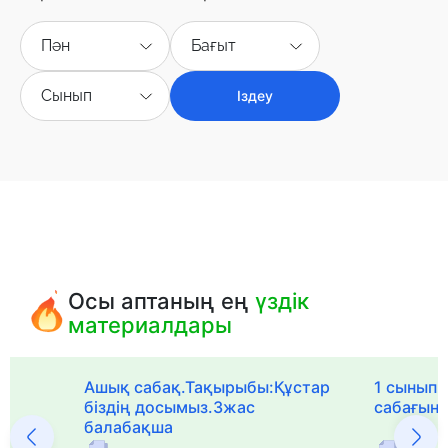
Пән
Бағыт
Сынып
Іздеу
Осы аптаның ең
үздік
материалдары
Ашық сабақ.Тақырыбы:Құстар
1 сыныпқа
біздің досымыз.3жас
сабағын
балабақша