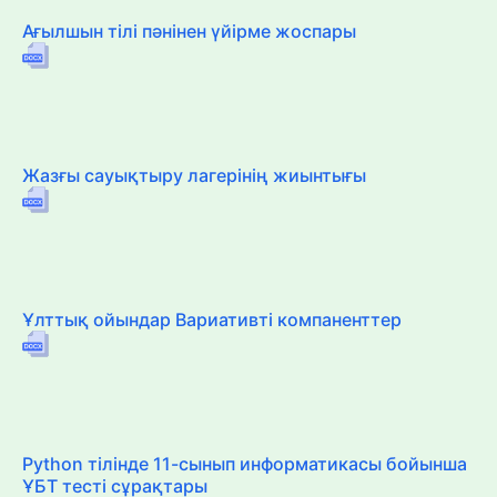
Ағылшын тілі пәнінен үйірме жоспары
Жазғы сауықтыру лагерінің жиынтығы
Ұлттық ойындар Вариативті компаненттер
Python тілінде 11-сынып информатикасы бойынша
ҰБТ тесті сұрақтары