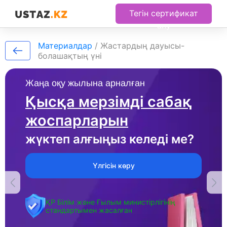
Тегін сертификат
алу
Материалдар
/
Жастардың дауысы-
болашақтың үні
Жаңа оқу жылына арналған
Қысқа мерзімді сабақ
жоспарларын
жүктеп алғыңыз келеді ме?
Үлгісін көру
ҚР Білім және Ғылым министірлігінің
стандартымен жасалған