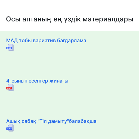
Осы аптаның ең үздік материалдары
МАД тобы вариатив бағдарлама
4-сынып есептер жинағы
Ашық сабақ "Тіл дамыту"балабақша