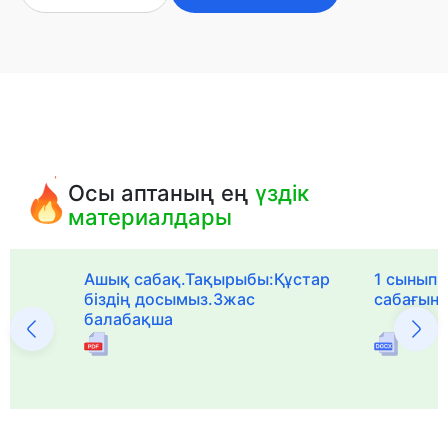
Осы аптаның ең
үздік
материалдары
Ашық сабақ.Тақырыбы:Құстар
1 сыныпқа
біздің досымыз.3жас
сабағын
балабақша