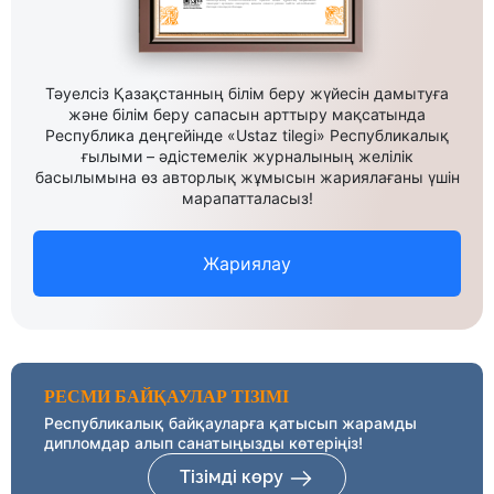
Тәуелсіз Қазақстанның білім беру жүйесін дамытуға
және білім беру сапасын арттыру мақсатында
Республика деңгейінде «Ustaz tilegi» Республикалық
ғылыми – әдістемелік журналының желілік
басылымына өз авторлық жұмысын жариялағаны үшін
марапатталасыз!
Жариялау
РЕСМИ БАЙҚАУЛАР ТІЗІМІ
Республикалық байқауларға қатысып жарамды
дипломдар алып санатыңызды көтеріңіз!
Тізімді көру