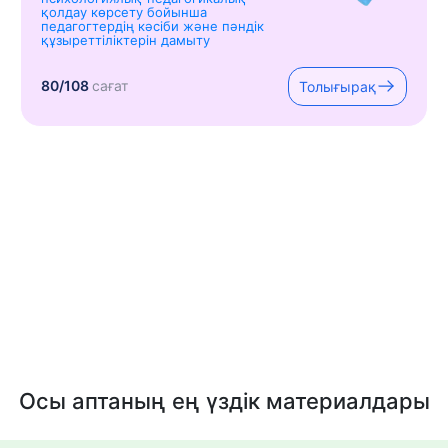
қолдау көрсету бойынша
педагогтердің кәсіби және пәндік
құзыреттіліктерін дамыту
80/108
сағат
Толығырақ
Осы аптаның ең үздік материалдары