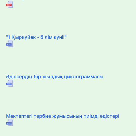
"1 Қыркүйек - білім күні!"
Әдіскердің бір жылдық циклограммасы
Мектептегі тәрбие жұмысының тиімді әдістері