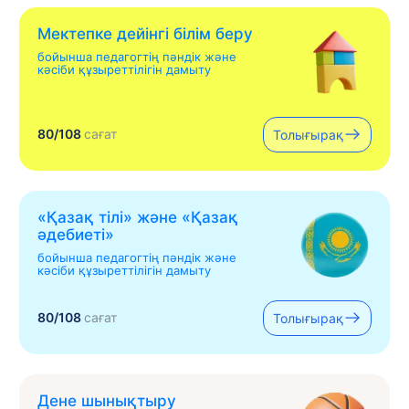
Мектепке дейінгі білім беру
бойынша педагогтің пәндік және
кәсіби құзыреттілігін дамыту
80/108
сағат
Толығырақ
«Қазақ тілі» жəне «Қазақ
əдебиеті»
бойынша педагогтің пәндік және
кәсіби құзыреттілігін дамыту
80/108
сағат
Толығырақ
Дене шынықтыру