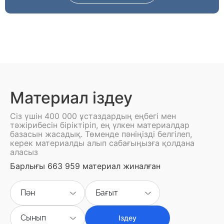
Материал іздеу
Сіз үшін 400 000 ұстаздардың еңбегі мен
тәжірибесін біріктіріп, ең үлкен материалдар
базасын жасадық. Төменде пәніңізді белгілеп,
керек материалды алып сабағыңызға қолдана
аласыз
Барлығы 663 959 материал жиналған
Пән
Бағыт
Сынып
Іздеу