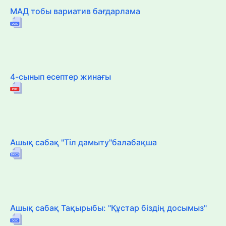
МАД тобы вариатив бағдарлама
4-сынып есептер жинағы
Ашық сабақ "Тіл дамыту"балабақша
Ашық сабақ Тақырыбы: "Құстар біздің досымыз"