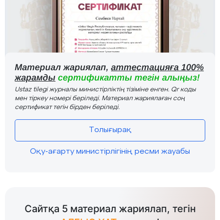
Материал жариялап,
аттестацияға 100%
жарамды
сертификатты тегін алыңыз!
Ustaz tilegi журналы министірліктің тізіміне енген. Qr коды
мен тіркеу номері беріледі. Материал жариялаған соң
сертификат тегін бірден беріледі.
Толығырақ
Оқу-ағарту министірлігінің ресми жауабы
Сайтқа 5 материал жариялап, тегін