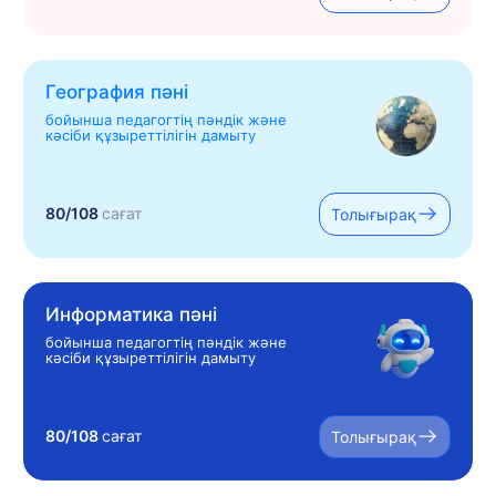
География пәні
бойынша педагогтің пәндік және
кәсіби құзыреттілігін дамыту
80/108
сағат
Толығырақ
Информатика пәні
бойынша педагогтің пәндік және
кәсіби құзыреттілігін дамыту
80/108
сағат
Толығырақ