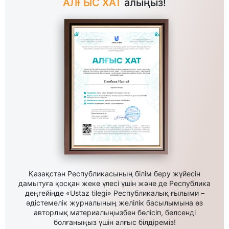
АЛҒЫС ХАТ
алыңыз!
Қазақстан Республикасының білім беру жүйесін
дамытуға қосқан жеке үлесі үшін және де Республика
деңгейінде «Ustaz tilegi» Республикалық ғылыми –
әдістемелік журналының желілік басылымына өз
авторлық материалыңызбен бөлісіп, белсенді
болғаныңыз үшін алғыс білдіреміз!