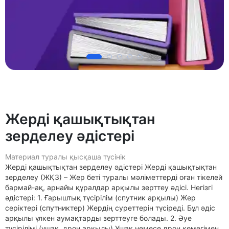
Жерді қашықтықтан
зерделеу әдістері
Материал туралы қысқаша түсінік
Жерді қашықтықтан зерделеу әдістері Жерді қашықтықтан
зерделеу (ЖҚЗ) – Жер беті туралы мәліметтерді оған тікелей
бармай-ақ, арнайы құралдар арқылы зерттеу әдісі. Негізгі
әдістері: 1. Ғарыштық түсірілім (спутник арқылы) Жер
серіктері (спутниктер) Жердің суреттерін түсіреді. Бұл әдіс
арқылы үлкен аумақтарды зерттеуге болады. 2. Әуе
түсірілімі (ұшақ, дрон арқылы) Ұшақ немесе дрон көмегімен