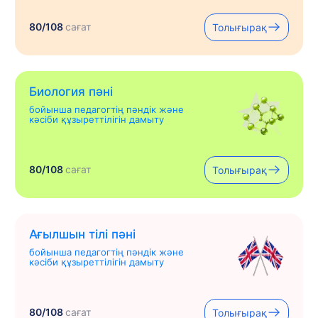
80/108
сағат
Толығырақ
Биология пәні
бойынша педагогтің пәндік және
кәсіби құзыреттілігін дамыту
80/108
сағат
Толығырақ
Ағылшын тілі пәні
бойынша педагогтің пәндік және
кәсіби құзыреттілігін дамыту
80/108
сағат
Толығырақ