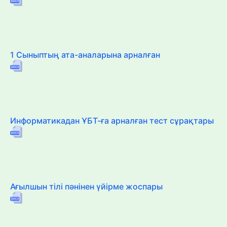
1 Сыныптың ата-аналарына арналған
Информатикадан ҰБТ-ға арналған тест сұрақтары
Ағылшын тілі пәнінен үйірме жоспары