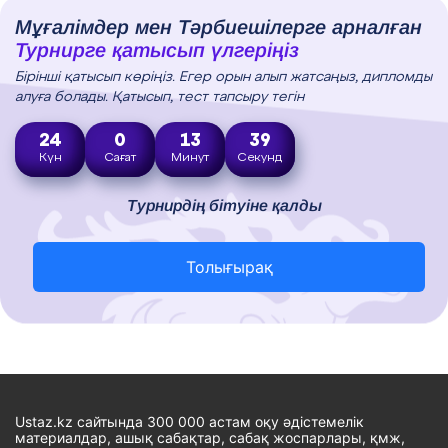
Мұғалімдер мен Тәрбиешілерге арналған
Турнирге қатысып үлгеріңіз
Бірінші қатысып көріңіз. Егер орын алып жатсаңыз, дипломды
алуға болады. Қатысып, тест тапсыру тегін
24
0
13
38
Күн
Сағат
Минут
Секунд
Турнирдің бітуіне қалды
Толығырақ
Ustaz.kz сайтында 300 000 астам оқу әдістемелік
материалдар, ашық сабақтар, сабақ жоспарлары, қмж,