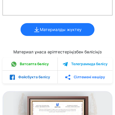
Материалды жүктеу
Материал ұнаса әріптестеріңізбен бөлісіңіз
Ватсапта бөлісу
Телеграммда бөлісу
Фейсбукта бөлісу
Сілтемені көшіру