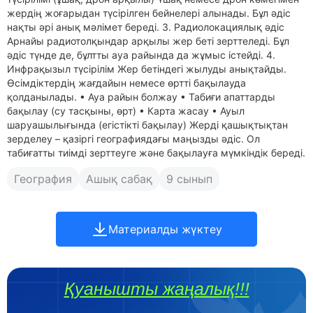
жердің жоғарыдан түсірілген бейнелері алынады. Бұл әдіс
нақты әрі анық мәлімет береді. 3. Радиолокациялық әдіс
Арнайы радиотолқындар арқылы жер беті зерттеледі. Бұл
әдіс түнде де, бұлтты ауа райында да жұмыс істейді. 4.
Инфрақызыл түсірілім Жер бетіндегі жылуды анықтайды.
Өсімдіктердің жағдайын немесе өртті бақылауда
қолданылады. • Ауа райын болжау • Табиғи апаттарды
бақылау (су тасқыны, өрт) • Карта жасау • Ауыл
шаруашылығында (егістікті бақылау) Жерді қашықтықтан
зерделеу – қазіргі географиядағы маңызды әдіс. Ол
табиғатты тиімді зерттеуге және бақылауға мүмкіндік береді.
География
Ашық сабақ
9 сынып
Материалды жүктеу
Қуанышты жаңалық!!!