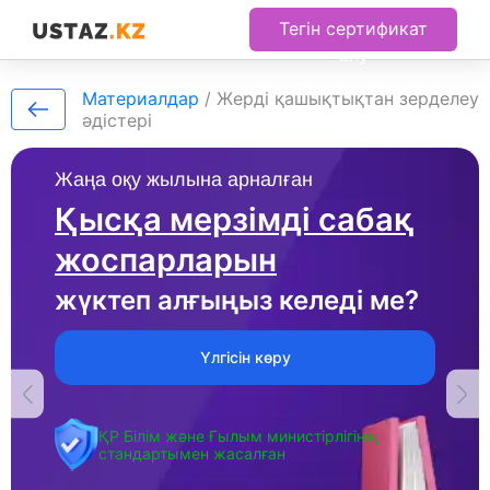
Тегін сертификат
алу
Материалдар
/
Жерді қашықтықтан зерделеу
әдістері
Жаңа оқу жылына арналған
Қысқа мерзімді сабақ
жоспарларын
жүктеп алғыңыз келеді ме?
Үлгісін көру
ҚР Білім және Ғылым министірлігінің
стандартымен жасалған