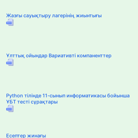
Жазғы сауықтыру лагерінің жиынтығы
Ұлттық ойындар Вариативті компаненттер
Python тілінде 11-сынып информатикасы бойынша
ҰБТ тесті сұрақтары
Есептер жинағы