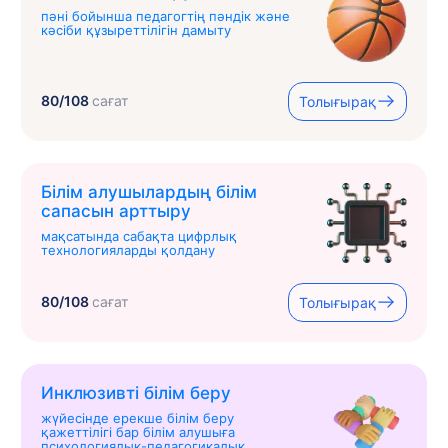
пәні бойынша педагогтің пәндік және
кәсіби құзыреттілігін дамыту
80/108
сағат
Толығырақ
Білім алушылардың білім
сапасын арттыру
мақсатында сабақта цифрлық
технологияларды қолдану
80/108
сағат
Толығырақ
Инклюзивті білім беру
жүйесінде ерекше білім беру
қажеттілігі бар білім алушыға
психологиялық-педагогикалық