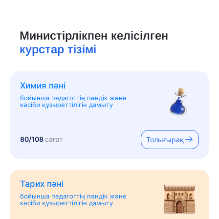
Министірлікпен келісілген
курстар тізімі
Химия пәні
бойынша педагогтің пәндік және
кәсіби құзыреттілігін дамыту
80/108
сағат
Толығырақ
Тарих пәні
бойынша педагогтің пәндік және
кәсіби құзыреттілігін дамыту