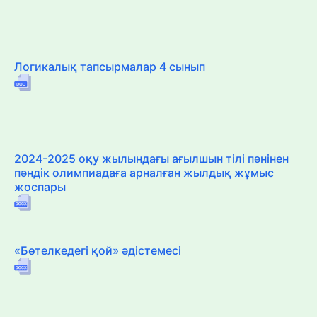
Логикалық тапсырмалар 4 сынып
2024-2025 оқу жылындағы ағылшын тілі пәнінен
пәндік олимпиадаға арналған жылдық жұмыс
жоспары
«Бөтелкедегі қой» әдістемесі