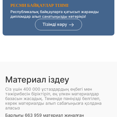
РЕСМИ БАЙҚАУЛАР ТІЗІМІ
Республикалық байқауларға қатысып жарамды
дипломдар алып санатыңызды көтеріңіз!
Тізімді көру
Материал іздеу
Сіз үшін 400 000 ұстаздардың еңбегі мен
тәжірибесін біріктіріп, ең үлкен материалдар
базасын жасадық. Төменде пәніңізді белгілеп,
керек материалды алып сабағыңызға қолдана
аласыз
Барлығы 663 959 материал жиналған