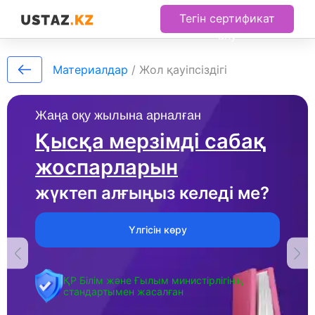
Тегін сертификат
алу
Материалдар
/
Жол қауіпсіздігі
Жаңа оқу жылына арналған
Қысқа мерзімді сабақ
жоспарларын
жүктеп алғыңыз келеді ме?
Үлгісін көру
ҚР Білім және Ғылым министірлігінің
стандартымен жасалған