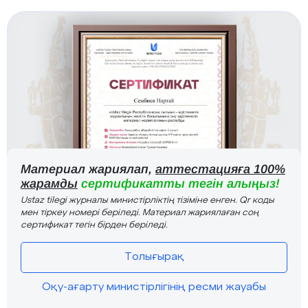
Материал жариялап,
аттестацияға 100%
жарамды
сертификатты тегін алыңыз!
Ustaz tilegi журналы министірліктің тізіміне енген. Qr коды
мен тіркеу номері беріледі. Материал жариялаған соң
сертификат тегін бірден беріледі.
Толығырақ
Оқу-ағарту министірлігінің ресми жауабы