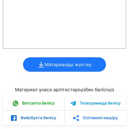
Материалды жүктеу
Материал ұнаса әріптестеріңізбен бөлісіңіз
Ватсапта бөлісу
Телеграммда бөлісу
Фейсбукта бөлісу
Сілтемені көшіру