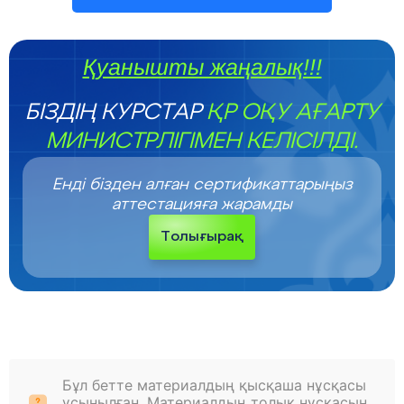
Қуанышты жаңалық!!!
БІЗДІҢ КУРСТАР
ҚР ОҚУ АҒАРТУ
МИНИСТРЛІГІМЕН КЕЛІСІЛДІ.
Енді бізден алған сертификаттарыңыз
аттестацияға жарамды
Толығырақ
Бұл бетте материалдың қысқаша нұсқасы
ұсынылған. Материалдың толық нұсқасын