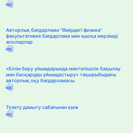
Авторлық бағдарлама "Өмірдегі физика"
факультативке бағдарлама мен қысқа мерзімді
жоспарлар
«Білім беру ұйымдарында мектепішілік бақылау
мен басқаруды ұйымдастыру» тақырыбыдағы
авторлық оқу бағдарламасы
Түзету дамыту сабағынан қмж