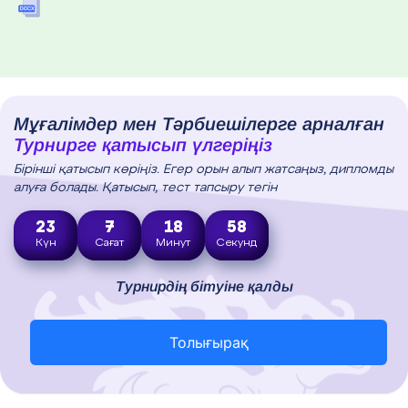
Мұғалімдер мен Тәрбиешілерге арналған
Турнирге қатысып үлгеріңіз
Бірінші қатысып көріңіз. Егер орын алып жатсаңыз, дипломды
алуға болады. Қатысып, тест тапсыру тегін
23
7
18
57
Күн
Сағат
Минут
Секунд
Турнирдің бітуіне қалды
Толығырақ