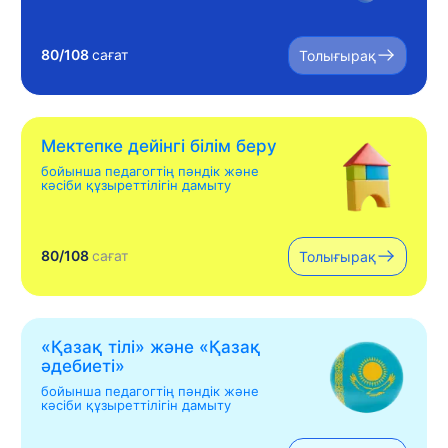
80/108
сағат
Толығырақ
Мектепке дейінгі білім беру
бойынша педагогтің пәндік және
кәсіби құзыреттілігін дамыту
80/108
сағат
Толығырақ
«Қазақ тілі» жəне «Қазақ
əдебиеті»
бойынша педагогтің пәндік және
кәсіби құзыреттілігін дамыту