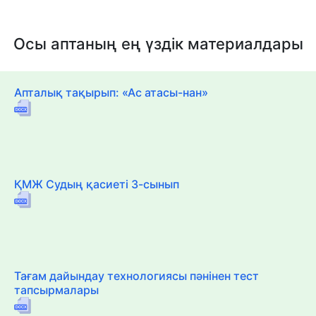
Осы аптаның ең үздік материалдары
Апталық тақырып: «Ас атасы-нан»
ҚМЖ Судың қасиеті 3-сынып
Тағам дайындау технологиясы пәнінен тест
тапсырмалары