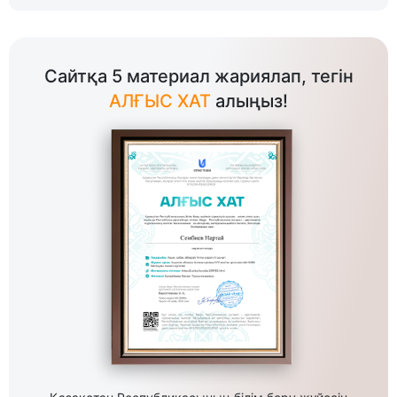
Сайтқа 5 материал жариялап, тегін
АЛҒЫС ХАТ
алыңыз!