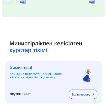
Министірлікпен келісілген
курстар тізімі
Химия пәні
бойынша педагогтің пәндік және
кәсіби құзыреттілігін дамыту
80/108
сағат
Толығырақ