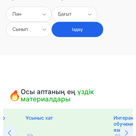
Пән
Бағыт
Сынып
Іздеу
Осы аптаның ең
үздік
материалдары
го
Ұсыныс хат
Интерак
обучения
языка и 