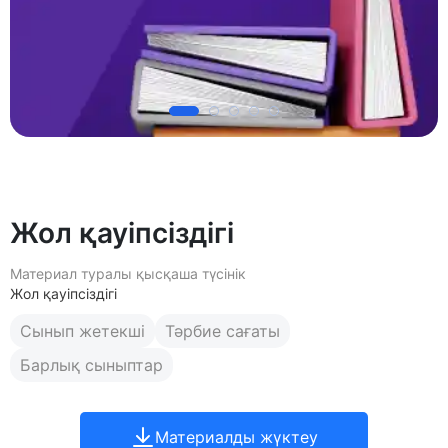
Жол қауіпсіздігі
Материал туралы қысқаша түсінік
Жол қауіпсіздігі
Сынып жетекші
Тәрбие сағаты
Барлық сыныптар
Материалды жүктеу