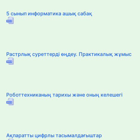
5 сынып информатика ашық сабақ
Растрлық суреттерді өңдеу. Практикалық жұмыс
Роботтехниканың тарихы және оның келешегі
Ақпаратты цифрлы тасымалдағыштар