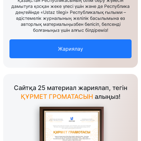
Қазақстан Республикасының білім беру жүйесін
дамытуға қосқан жеке үлесі үшін және де Республика
деңгейінде «Ustaz tilegi» Республикалық ғылыми –
әдістемелік журналының желілік басылымына өз
авторлық материалыңызбен бөлісіп, белсенді
болғаныңыз үшін алғыс білдіреміз!
Жариялау
Сайтқа 25 материал жариялап, тегін
ҚҰРМЕТ ГРОМАТАСЫН
алыңыз!