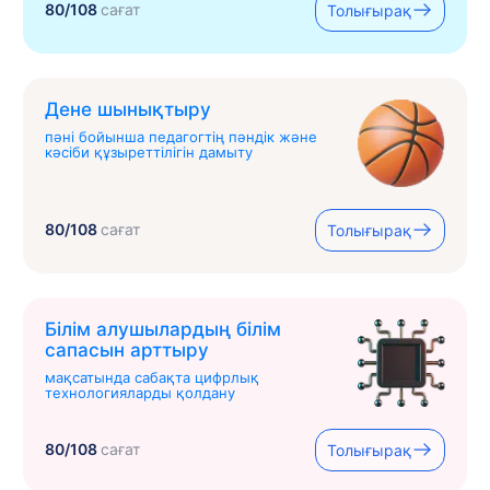
80/108
сағат
Толығырақ
Дене шынықтыру
пәні бойынша педагогтің пәндік және
кәсіби құзыреттілігін дамыту
80/108
сағат
Толығырақ
Білім алушылардың білім
сапасын арттыру
мақсатында сабақта цифрлық
технологияларды қолдану
80/108
сағат
Толығырақ