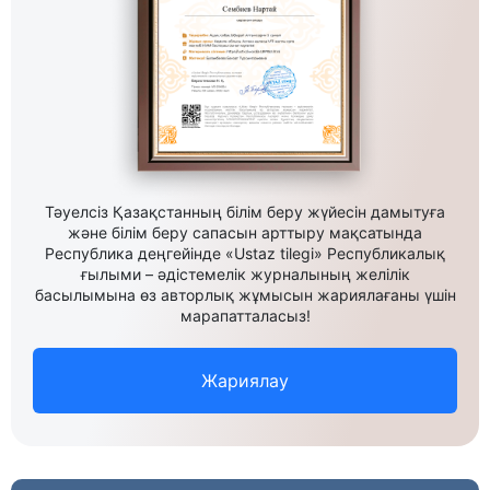
Тәуелсіз Қазақстанның білім беру жүйесін дамытуға
және білім беру сапасын арттыру мақсатында
Республика деңгейінде «Ustaz tilegi» Республикалық
ғылыми – әдістемелік журналының желілік
басылымына өз авторлық жұмысын жариялағаны үшін
марапатталасыз!
Жариялау