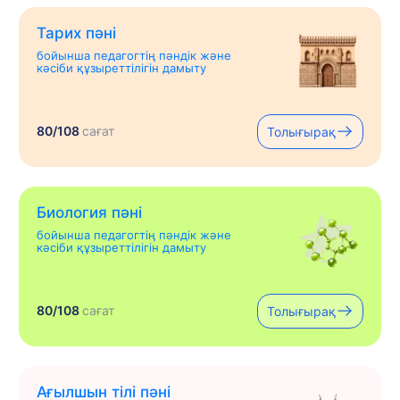
Тарих пәні
бойынша педагогтің пәндік және
кәсіби құзыреттілігін дамыту
80/108
сағат
Толығырақ
Биология пәні
бойынша педагогтің пәндік және
кәсіби құзыреттілігін дамыту
80/108
сағат
Толығырақ
Ағылшын тілі пәні