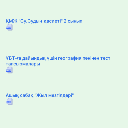
ҚМЖ "Су.Судың қасиеті" 2 сынып
ҰБТ-ға дайындық үшін география пәнінен тест
тапсырмалары
Ашық сабақ "Жыл мезгілдері"