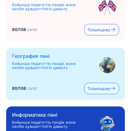
бойынша педагогтің пәндік және
кәсіби құзыреттілігін дамыту
80/108
сағат
Толығырақ
География пәні
бойынша педагогтің пәндік және
кәсіби құзыреттілігін дамыту
80/108
сағат
Толығырақ
Информатика пәні
бойынша педагогтің пәндік және
кәсіби құзыреттілігін дамыту