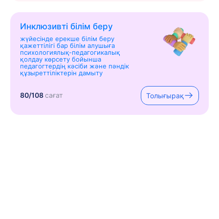
Инклюзивті білім беру
жүйесінде ерекше білім беру
қажеттілігі бар білім алушыға
психологиялық-педагогикалық
қолдау көрсету бойынша
педагогтердің кәсіби және пәндік
құзыреттіліктерін дамыту
80/108
сағат
Толығырақ